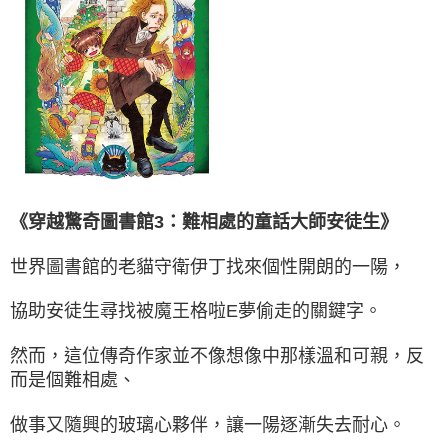
《穿越驚奇圖書館3：難相處的童話大師安徒生》
世界圖書館的老貓守衛伊丁找來個性開朗的一陽，
協助安徒生尋找被魔王格啦E夢偷走的關鍵字。
然而，這位傳奇作家並不像想像中那樣溫和可親，反
而是個難相處、
做事又隨興的玻璃心夥伴，讓一陽逐漸失去耐心。