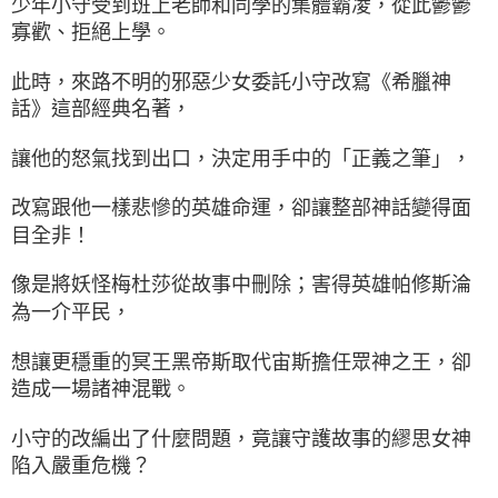
少年小守受到班上老師和同學的集體霸凌，從此鬱鬱
寡歡、拒絕上學。
此時，來路不明的邪惡少女委託小守改寫《希臘神
話》這部經典名著，
讓他的怒氣找到出口，決定用手中的「正義之筆」，
改寫跟他一樣悲慘的英雄命運，卻讓整部神話變得面
目全非！
像是將妖怪梅杜莎從故事中刪除；害得英雄帕修斯淪
為一介平民，
想讓更穩重的冥王黑帝斯取代宙斯擔任眾神之王，卻
造成一場諸神混戰。
小守的改編出了什麼問題，竟讓守護故事的繆思女神
陷入嚴重危機？