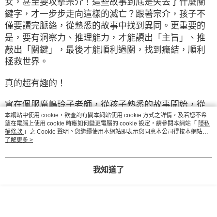
女，甚至要攻擊宗介！這些故事到底是失去了什麼關
鍵字，才一步步走向這樣的滅亡？跟著宗介，孩子不
僅要讀完脈絡，從熟悉的故事中找到異同。更重要的
是，要有洞察力、推理能力，才能讀出「主旨」、推
敲出「關鍵」，最後才能順利過關，找到癥結，順利
拯救世界。
真的超有趣的！
實在佩服廣嶋玲子老師，從孩子熟悉的故事開始，從
舊經驗可以減少許多陌生和不熟悉；在熟悉的老故事
本網站中使用 cookie，欲查詢有關本網站使用 cookie 方式之詳情，及若您不希
望在電腦上使用 cookie 時應如何變更電腦的 cookie 設定，請參閱本網站「
隱私
中翻出新意，讓人驚喜，還有能產生互動的推理過
權條款
」之 Cookie 聲明。您繼續使用本網站即表示您同意本公司得按本網站使
程，真的和密室逃脫遊戲相差無幾，驚奇、有趣、合
用條款之 Cookie 聲明使用 cookie。
了解更多 >
理、臣服作者後，無限享受其中。在閱讀的過程中，
我不斷跟著深深呼吸，在揭曉謎題之前，不由自主的
我知道了
停下閱讀，在心裡悄悄的默念我的答案，然後急著翻
開答案，「太好了！果然是這個關鍵字！」、「喔
不，竟然差了一點！」閱讀小說，竟然可以這樣刺激
有趣，真的是從來沒有的體驗！