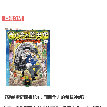
單書介紹
《穿越驚奇圖書館4：面目全非的希臘神話》