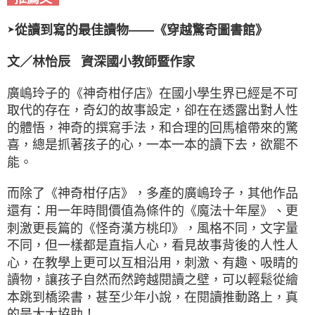
從讀到寫的最佳讀物——《穿越驚奇圖書館》
➤
文／林怡辰 資深國小教師暨作家
廣嶋玲子的《神奇柑仔店》在國小學生界已經是不可
取代的存在，奇幻的故事設定，卻在在透露出對人性
的體悟，神奇的撰寫手法，和合理的回馬槍帶來的驚
喜，總是抓著孩子的心，一本一本的讀下去，欲罷不
能。
而除了《神奇柑仔店》，多產的廣嶋玲子，其他作品
還有：用一年時間價值為條件的《魔法十年屋》、更
刺激更長篇的《怪奇漢方桃印》，風格不同，文字量
不同，但一樣都是直指人心，看見故事背後的人性人
心，在教學上更可以互相沿用，刺激、有趣、吸睛的
讀物，讓孩子自然而然跨越閱讀之壁，可以輕鬆從繪
本跳到橋梁書，甚至少年小說，在閱讀推動路上，真
的是大大協助！