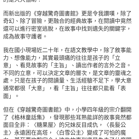
而新出版的《穿越驚奇圖書館》更是令我讚嘆，除了
奇幻、除了冒險，更融合的經典故事，在閱讀中竟然
還可以進行密室逃脫，在故事中找到遺失的關鍵字，
成為故事守護者。
我在國小現場近二十年，在語文教學中，除了敘事能
力、想像能力，其實最頭痛的往往是孩子的「立
意」、看見故事的「主旨」、讀出作者的言外之音。
不同的立意，可以決定文章的層次，是文章的靈魂之
處。只是在孩子的閱讀量、生活經驗不足下，學大意
通常都很「大意」，看「主旨」往往都只能看「表
面」。
但在《穿越驚奇圖書館》中，小學四年級的宗介翻開
了《格林童話集》，發現那些耳熟能詳的故事竟然都
面目全非：〈糖果屋〉的兄妹反目成仇，〈長髮公
主〉永遠困在高塔，〈白雪公主〉變成了可怕的魔