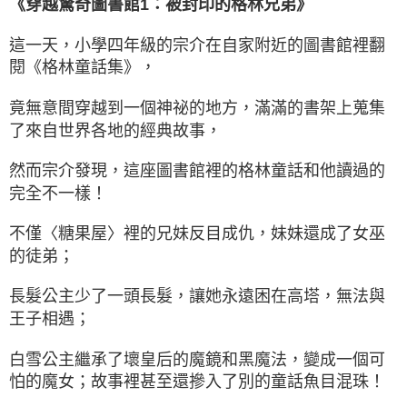
《穿越驚奇圖書館1：被封印的格林兄弟》
這一天，小學四年級的宗介在自家附近的圖書館裡翻
閱《格林童話集》，
竟無意間穿越到一個神祕的地方，滿滿的書架上蒐集
了來自世界各地的經典故事，
然而宗介發現，這座圖書館裡的格林童話和他讀過的
完全不一樣！
不僅〈糖果屋〉裡的兄妹反目成仇，妹妹還成了女巫
的徒弟；
長髮公主少了一頭長髮，讓她永遠困在高塔，無法與
王子相遇；
白雪公主繼承了壞皇后的魔鏡和黑魔法，變成一個可
怕的魔女；故事裡甚至還摻入了別的童話魚目混珠！