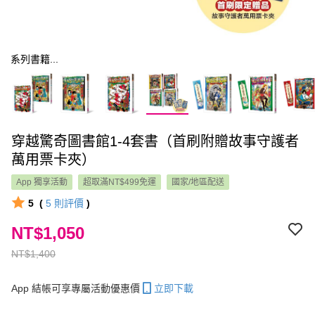
系列書籍...
穿越驚奇圖書館1-4套書（首刷附贈故事守護者
萬用票卡夾）
App 獨享活動
超取滿NT$499免運
國家/地區配送
5
(
5
則評價
)
NT$1,050
NT$1,400
App 結帳可享專屬活動優惠價
立即下載