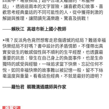
四集中，場景換成了超不合理又離譜的「希臘神
話」，透過這兩本的文字冒險，讓喜歡奇幻故事、喜
歡思考經典童話的不同可能性的人，從中獲得刺激的
解謎與推理，讓閱讀充滿樂趣、驚喜及挑戰！
——
賴秋江 高雄市新上國小教師
咦？反派角色竟然想奪走悲傷遺憾的結局？難道幸福
➤
快樂結局不好嗎？書中設計的矛盾情節，不僅帶出真
實安徒生的敏感個性與不順利的生平經歷，也透露最
重要的訊息：發生在自己身上的負面事件，也是生命
獨特的感受與經驗，一味追求當下快樂、忘記任何不
悅，如同幸福快樂的故事難以被記憶一般，留不下絲
毫溫度與重量。看看這些經典，不就是最好的證明？
——
羅怡君 親職溝通講師與作家
推薦文