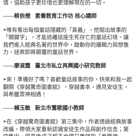
情，協助孩子更珍惜也更理解現在的一切。
——
蔡依橙 素養教育工作坊 核心講師
唯有看出每個童話隱藏的「真義」，挖掘出故事的
➤
「關鍵字」，才能逃離這座生死存亡的童話幻境。讓
我們進入經典名著的世界中，啟動你的邏輯力與想像
力，拯救即將顛覆的童話世界。
——
廖淑霞 臺北市私立再興國小研究教師
來！準備好了嗎？喜歡童話故事的你，快來和我一起
➤
翻開《穿越驚奇圖書館》，穿越書本，遇見安徒生，
與希臘眾神相遇！
——
賴玉敏 新北市鶯歌國小教師
在《穿越驚奇圖書館》第三集中，作者透過經典故事
➤
改編，帶領大家重新認識安徒生作品與創作信念；第