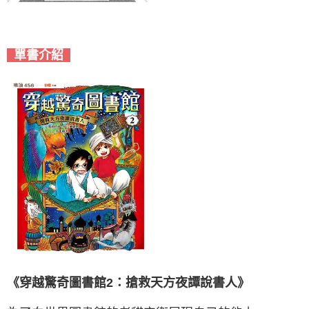
單書介紹
《穿越驚奇圖書館2：搶救天方夜譚說書人》