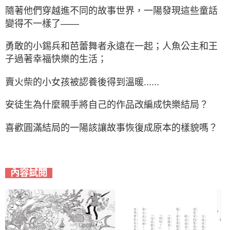
隨著他們穿越進不同的故事世界，一陽發現這些童話
變得不一樣了——
勇敢的小錫兵和芭蕾舞者永遠在一起；人魚公主和王
子過著幸福快樂的生活；
賣火柴的小女孩被認養後得到溫暖......
安徒生為什麼親手將自己的作品改編成快樂結局？
喜歡圓滿結局的一陽該讓故事恢復成原本的樣貌嗎？
內容試閱