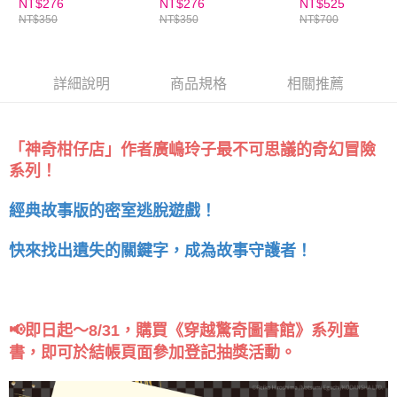
（隨書附贈角色珍藏書
NT$276
NT$276
NT$525
５．嚴禁一人註冊多個帳號或使用他人資訊註冊。若發現惡意使用之情形，
NT$350
NT$350
NT$700
籤）
恩沛科技股份有限公司將有權停止該用戶之使用額度並採取法律行動。
詳細說明
商品規格
相關推薦
「神奇柑仔店」作者廣嶋玲子最不可思議的奇幻冒險
系列！
經典故事版的密室逃脫遊戲！
快來找出遺失的關鍵字，成為故事守護者！
📢即日起～8/31，購買《穿越驚奇圖書館》系列童
書，即可於結帳頁面參加登記抽獎活動。