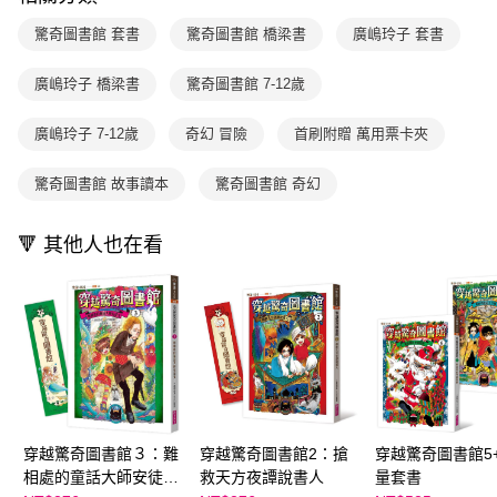
每筆NT$70，滿NT$499(含以上)免運費
【「AFTEE先享後付」結帳流程】
醒簡訊。
１．於結帳方式選擇「AFTEE先享後付」後，將跳轉至「AFTEE先享後付」
驚奇圖書館 套書
驚奇圖書館 橋梁書
廣嶋玲子 套書
2.透過簡訊連結打開帳單後，可選擇「超商條碼／台灣大直營門市／銀行轉
付款後7-11取貨
結帳頁面，進行簡訊認證並確認金額後，即可完成結帳。
帳／街口支付／iPASS MONEY」等通路繳費。
２．訂單成立數日內，您將收到繳費通知簡訊。
每筆NT$70，滿NT$800(含以上)免運費
３．收到繳費通知簡訊後14天內，點擊此簡訊中的連結，可透過四大超商／
廣嶋玲子 橋梁書
驚奇圖書館 7-12歲
【注意事項】
ATM／網路銀行／等多元方式進行付款，方視為交易完成。
國內宅配/郵寄 (不適用離島、海外及郵局i郵箱)
1.本服務係由「台灣大哥大股份有限公司」（以下簡稱本公司）所提供，讓
※ 請注意：結帳手續完成當下不需立刻繳費，但若您需要取消訂單，請聯絡
廣嶋玲子 7-12歲
奇幻 冒險
首刷附贈 萬用票卡夾
用戶於交易時，得透過本服務購買商品或服務，並由商店將買賣／分期付款
每筆NT$70，滿NT$800(含以上)免運費
購買商品的店家。未經商家同意取消之訂單仍視為有效，需透過AFTEE先享
買賣價金債權讓與本公司後，依約使用本公司帳單繳交帳款。
後付繳納相關費用。
2.基於同意付款使用「大哥付你分期」之契約關係目的，商店將以您的個人
離島宅配（澎湖、金門、馬祖、小琉球；不適用於郵局i郵箱）
※ 交易是否成功請以「AFTEE先享後付 」之結帳頁面顯示為準，若有關於
驚奇圖書館 故事讀本
驚奇圖書館 奇幻
資料（包含姓名、電話或地址）提供予台灣大哥大進項蒐集、處理及利用，
是否繳費成功／繳費後需取消欲退款等相關疑問，請聯繫「AFTEE先享後付
每筆NT$200
由本公司與您本人進行分期帳單所需資料之確認、核對及更正。
客戶支援中心」
https://netprotections.freshdesk.com/support/home
3.完整用戶服務條款，請詳閱以下連結：
https://oppay.tw/userRule
🔻 其他人也在看
海外包裹航空運送
查看運費
【注意事項】
１．透過由恩沛科技股份有限公司提供之「AFTEE先享後付」服務完成之交
易，需依本服務之必要範圍內提供個人資料，並將交易相關給付款項請求債
權轉讓予恩沛科技股份有限公司。
２．關於個人資料處理事宜，請瀏覽以下網址：
https://aftee.tw/terms/#terms3
３．未成年的使用者請事先徵得法定代理人或監護人之同意方可使用
「AFTEE先享後付」，若未經同意申辦者引起之損失，本公司不負相關責
任。
４．使用「AFTEE先享後付」時，將依據個別帳號之用戶狀況，依本公司即
穿越驚奇圖書館３：難
穿越驚奇圖書館2：搶
穿越驚奇圖書館5
時審查核予不同之上限額度；若仍有額度不足之情形，本公司將視審查結果
相處的童話大師安徒生
救天方夜譚說書人
量套書
請求用戶進行身份認證。