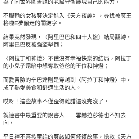
為了向世界圖書館的老貓守衛展現自己的能力，
不服輸的女孩葵決定進入《天方夜譚》，尋找被魔王
格啦E夢偷走的關鍵字。
結果竟然發現，〈阿里巴巴和四十大盜〉結局翻轉，
阿里巴巴反被強盜擊倒；
〈阿拉丁和神燈〉不僅沒有幸福快樂的結局，阿拉丁
的小兒子還暗中想奪取爸爸的王位和神燈；
而愛冒險的辛巴達則是穿越到〈阿拉丁和神燈〉中，
成了熱愛美食和舒適生活的人。
哎呀！這些故事不僅歪得離譜還沒完沒了，
就連書中最重要的說書人——雪赫拉莎德也不知去
向，
平日裡不喜歡童話的葵該如何修復故事，搶救《天方