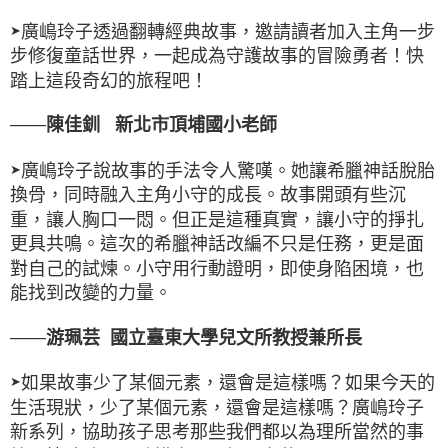
廣嶋玲子透過翻轉經典故事，邀請讀者加入主角一步
➤
步修復童話世界，一起成為守護故事的冒險勇者！快
踏上這段奇幻的旅程吧！
——
陳佳釧 新北市頂埔國小老師
廣嶋玲子說故事的手法令人驚嘆。她讓希臘神話脫胎
➤
換骨，同時融入主角小守的成長。故事開頭有些沉
重，讓人胸口一悶。但正是這種真實，讓小守的掙扎
更具共鳴。這次的希臘神話改編不只是任務，更是面
對自己的試煉。小守用行動證明，即使身陷困境，也
能找到改變的力量。
——
游珮芸 國立臺東大學兒文所教授兼所長
如果故事少了某個元素，還會是這樣嗎？如果今天的
➤
生活現狀，少了某個元素，還會是這樣嗎？廣嶋玲子
新系列，協助孩子思考那些我們都以為理所當然的事