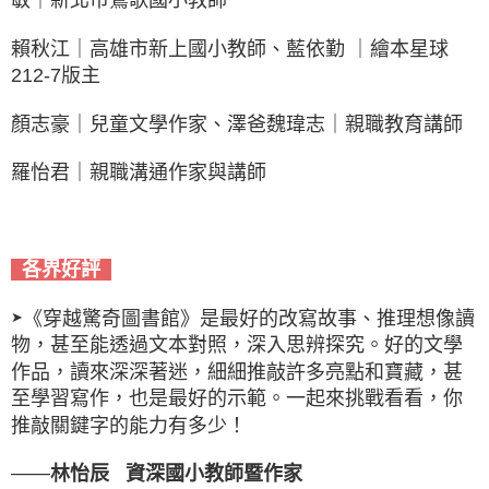
賴秋江｜高雄市新上國小教師、藍依勤 ｜繪本星球
212-7版主
顏志豪｜兒童文學作家、澤爸魏瑋志｜親職教育講師
羅怡君｜親職溝通作家與講師
各界好評
《穿越驚奇圖書館》是最好的改寫故事、推理想像讀
➤
物，甚至能透過文本對照，深入思辨探究。好的文學
作品，讀來深深著迷，細細推敲許多亮點和寶藏，甚
至學習寫作，也是最好的示範。一起來挑戰看看，你
推敲關鍵字的能力有多少！
——
林怡辰 資深國小教師暨作家