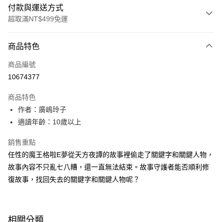
付款與運送方式
超取滿NT$499免運
付款方式
商品特色
信用卡一次付款
商品編號
LINE Pay
10674377
Apple Pay
商品特色
大哥付你分期
作者：廣嶋玲子
相關說明
適讀年齡：10歲以上
【大哥付你分期使用說明】
AFTEE先享後付
1.本服務由台灣大哥大提供，台灣大哥大用戶可立即使用無須另外申請。
銷售重點
2.付款方式選擇「大哥付你分期」，訂單成立後會自動跳轉到大哥付的交易
相關說明
任性的魔王格啦E夢從天方夜譚的故事裡偷走了關鍵字和關鍵人物，
流程，驗證手機門號後，選擇欲分期的期數、繳款截止日，確認付款後即完
【關於「AFTEE先享後付」】
成交易。
故事內容不只亂七八糟，還一直無法結束。故事守護者能否順利修
ATM付款
AFTEE先享後付是「在收到商品之後才付款」的支付方式。 讓您購物簡單
3.實際核准額度、可分期數及費用金額請依後續交易確認頁面所載為準。
復故事，找回失去的關鍵字和關鍵人物呢？
便利好安心！
4.訂單成立30分鐘內，如未前往確認交易或遇審核未通過，訂單將自動取
１．簡單：不需註冊會員、不需綁卡、不需儲值。
運送方式
消。如遇「轉專審核」未通過狀況，表示未達大哥付你分期系統評分，恕無
２．便利：只要手機號碼，簡訊認證，即可結帳。
法說明評估內容。
３．安心：先確認商品／服務後，再付款。
付款後全家取貨｜8/8-8/14運費優惠，結帳滿499即享免運。
【繳款方式說明】
相關分類
1.分期款項不併入電信帳單，「大哥付你分期」於每月結算日後寄送繳費提