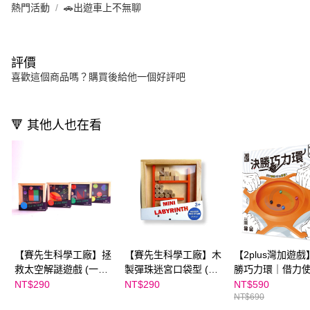
熱門活動
🚗出遊車上不無聊
評價
喜歡這個商品嗎？購買後給他一個好評吧
🔻 其他人也在看
【賽先生科學工廠】拯
【賽先生科學工廠】木
【2plus灣加遊戲
救太空解謎遊戲 (一入/
製彈珠迷宮口袋型 (隨
勝巧力環｜借力
隨機出貨)
機出貨)
球進洞
NT$290
NT$290
NT$590
NT$690