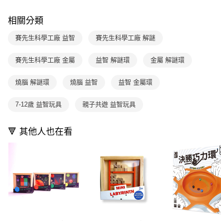
ATM／網路銀行／等多元方式進行付款，方視為交易完成。
國內宅配/郵寄 (不適用離島、海外及郵局i郵箱)
1.本服務係由「台灣大哥大股份有限公司」（以下簡稱本公司）所提供，讓
※ 請注意：結帳手續完成當下不需立刻繳費，但若您需要取消訂單，請聯絡
用戶於交易時，得透過本服務購買商品或服務，並由商店將買賣／分期付款
每筆NT$70，滿NT$800(含以上)免運費
相關分類
購買商品的店家。未經商家同意取消之訂單仍視為有效，需透過AFTEE先享
買賣價金債權讓與本公司後，依約使用本公司帳單繳交帳款。
後付繳納相關費用。
2.基於同意付款使用「大哥付你分期」之契約關係目的，商店將以您的個人
離島宅配（澎湖、金門、馬祖、小琉球；不適用於郵局i郵箱）
※ 交易是否成功請以「AFTEE先享後付 」之結帳頁面顯示為準，若有關於
賽先生科學工廠 益智
賽先生科學工廠 解謎
資料（包含姓名、電話或地址）提供予台灣大哥大進項蒐集、處理及利用，
是否繳費成功／繳費後需取消欲退款等相關疑問，請聯繫「AFTEE先享後付
每筆NT$200
由本公司與您本人進行分期帳單所需資料之確認、核對及更正。
客戶支援中心」
https://netprotections.freshdesk.com/support/home
賽先生科學工廠 金屬
益智 解謎環
金屬 解謎環
3.完整用戶服務條款，請詳閱以下連結：
https://oppay.tw/userRule
【注意事項】
１．透過由恩沛科技股份有限公司提供之「AFTEE先享後付」服務完成之交
燒腦 解謎環
燒腦 益智
益智 金屬環
易，需依本服務之必要範圍內提供個人資料，並將交易相關給付款項請求債
權轉讓予恩沛科技股份有限公司。
7-12歲 益智玩具
親子共遊 益智玩具
２．關於個人資料處理事宜，請瀏覽以下網址：
https://aftee.tw/terms/#terms3
３．未成年的使用者請事先徵得法定代理人或監護人之同意方可使用
🔻 其他人也在看
「AFTEE先享後付」，若未經同意申辦者引起之損失，本公司不負相關責
任。
４．使用「AFTEE先享後付」時，將依據個別帳號之用戶狀況，依本公司即
時審查核予不同之上限額度；若仍有額度不足之情形，本公司將視審查結果
請求用戶進行身份認證。
５．嚴禁一人註冊多個帳號或使用他人資訊註冊。若發現惡意使用之情形，
恩沛科技股份有限公司將有權停止該用戶之使用額度並採取法律行動。