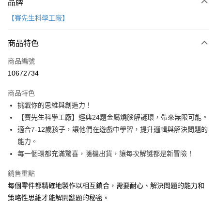
品牌
信用卡一次付款
【賽先生科學工廠】
LINE Pay
商品特色
Apple Pay
商品編號
大哥付你分期
10672734
相關說明
【大哥付你分期使用說明】
AFTEE先享後付
商品特色
1.本服務由台灣大哥大提供，台灣大哥大用戶可立即使用無須另外申請。
2.付款方式選擇「大哥付你分期」，訂單成立後會自動跳轉到大哥付的交易
相關說明
挑戰你的思維與創造力！
流程，驗證手機門號後，選擇欲分期的期數、繳款截止日，確認付款後即完
【關於「AFTEE先享後付」】
【賽先生科學工廠】經典24題金屬燒腦解謎環，帶來無限可能。
成交易。
ATM付款
AFTEE先享後付是「在收到商品之後才付款」的支付方式。 讓您購物簡單
3.實際核准額度、可分期數及費用金額請依後續交易確認頁面所載為準。
適合7-12歲孩子，讓他們在遊戲中學習，提升邏輯與解決問題的
便利好安心！
4.訂單成立30分鐘內，如未前往確認交易或遇審核未通過，訂單將自動取
１．簡單：不需註冊會員、不需綁卡、不需儲值。
能力。
運送方式
消。如遇「轉專審核」未通過狀況，表示未達大哥付你分期系統評分，恕無
２．便利：只要手機號碼，簡訊認證，即可結帳。
每一個環都充滿驚喜，隨機出貨，讓每次解謎都是新冒險！
法說明評估內容。
３．安心：先確認商品／服務後，再付款。
付款後全家取貨｜8/8-8/14運費優惠，結帳滿499即享免運。
【繳款方式說明】
1.分期款項不併入電信帳單，「大哥付你分期」於每月結算日後寄送繳費提
銷售重點
每筆NT$70，滿NT$499(含以上)免運費
【「AFTEE先享後付」結帳流程】
醒簡訊。
１．於結帳方式選擇「AFTEE先享後付」後，將跳轉至「AFTEE先享後付」
每個零件都精確地製作以相互鎖合，需要耐心、解決問題的能力和
2.透過簡訊連結打開帳單後，可選擇「超商條碼／台灣大直營門市／銀行轉
付款後7-11取貨
結帳頁面，進行簡訊認證並確認金額後，即可完成結帳。
策略性思維才能解開謎題的秘密。
帳／街口支付／iPASS MONEY」等通路繳費。
２．訂單成立數日內，您將收到繳費通知簡訊。
每筆NT$70，滿NT$800(含以上)免運費
３．收到繳費通知簡訊後14天內，點擊此簡訊中的連結，可透過四大超商／
【注意事項】