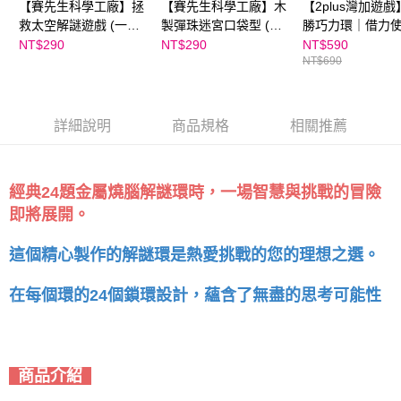
【賽先生科學工廠】拯
【賽先生科學工廠】木
【2plus灣加遊戲
救太空解謎遊戲 (一入/
製彈珠迷宮口袋型 (隨
勝巧力環｜借力
隨機出貨)
機出貨)
球進洞
NT$290
NT$290
NT$590
NT$690
詳細說明
商品規格
相關推薦
經典24題金屬燒腦解謎環時，一場智慧與挑戰的冒險
即將展開。
這個精心製作的解謎環是熱愛挑戰的您的理想之選。
在每個環的24個鎖環設計，蘊含了無盡的思考可能性
商品介紹