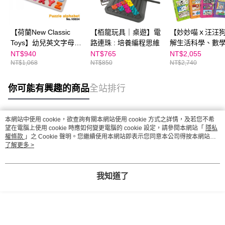
【荷蘭New Classic
【栢龍玩具｜桌遊】電
【妙妙喵ｘ汪汪
Toys】幼兒英文字母配
路連珠 : 培養編程思維
解生活科學、數
對拼圖(大寫字母)
（各4集，共8冊
NT$940
NT$765
NT$2,055
NT$1,068
NT$850
NT$2,740
你可能有興趣的商品
全站排行
本網站中使用 cookie，欲查詢有關本網站使用 cookie 方式之詳情，及若您不希
熱門標籤
望在電腦上使用 cookie 時應如何變更電腦的 cookie 設定，請參閱本網站「
隱私
權條款
」之 Cookie 聲明。您繼續使用本網站即表示您同意本公司得按本網站使
用條款之 Cookie 聲明使用 cookie。
了解更多 >
我知道了