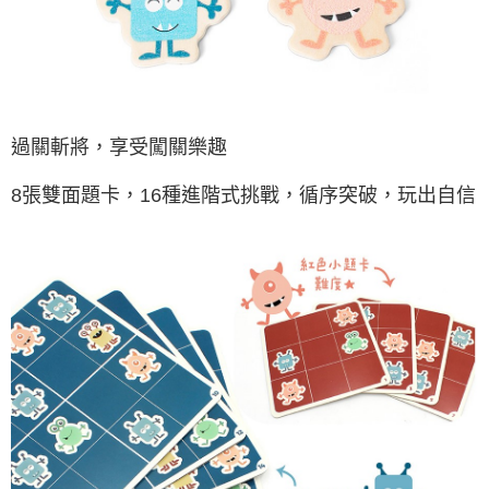
過關斬將，享受闖關樂趣
8張雙面題卡，16種進階式挑戰，循序突破，玩出自信