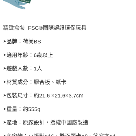
精緻盒裝
FSC®國際認證環保玩具
品牌：荷蘭BS
➤
適用年齡：6歲以上
➤
遊戲人數：1人
➤
材質成分：膠合板、紙卡
➤
包裝尺寸：約21.6 ×21.6×3.7cm
➤
重量：約555g
➤
產地：原廠設計，授權中國廠製造
➤
➤