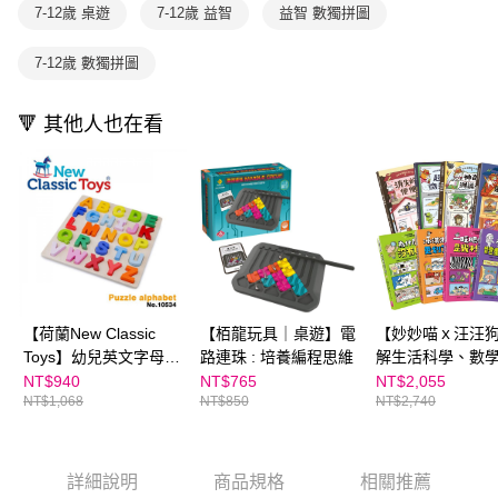
離島宅配（澎湖、金門、馬祖、小琉球；不適用於郵局i郵箱）
※ 交易是否成功請以「AFTEE先享後付 」之結帳頁面顯示為準，若有關於
7-12歲 桌遊
7-12歲 益智
益智 數獨拼圖
資料（包含姓名、電話或地址）提供予台灣大哥大進項蒐集、處理及利用，
是否繳費成功／繳費後需取消欲退款等相關疑問，請聯繫「AFTEE先享後付
每筆NT$200
由本公司與您本人進行分期帳單所需資料之確認、核對及更正。
客戶支援中心」
https://netprotections.freshdesk.com/support/home
3.完整用戶服務條款，請詳閱以下連結：
https://oppay.tw/userRule
7-12歲 數獨拼圖
【注意事項】
１．透過由恩沛科技股份有限公司提供之「AFTEE先享後付」服務完成之交
🔻 其他人也在看
易，需依本服務之必要範圍內提供個人資料，並將交易相關給付款項請求債
權轉讓予恩沛科技股份有限公司。
２．關於個人資料處理事宜，請瀏覽以下網址：
https://aftee.tw/terms/#terms3
３．未成年的使用者請事先徵得法定代理人或監護人之同意方可使用
「AFTEE先享後付」，若未經同意申辦者引起之損失，本公司不負相關責
任。
４．使用「AFTEE先享後付」時，將依據個別帳號之用戶狀況，依本公司即
時審查核予不同之上限額度；若仍有額度不足之情形，本公司將視審查結果
請求用戶進行身份認證。
５．嚴禁一人註冊多個帳號或使用他人資訊註冊。若發現惡意使用之情形，
【荷蘭New Classic
【栢龍玩具｜桌遊】電
【妙妙喵ｘ汪汪
恩沛科技股份有限公司將有權停止該用戶之使用額度並採取法律行動。
Toys】幼兒英文字母配
路連珠 : 培養編程思維
解生活科學、數
對拼圖(大寫字母)
（各4集，共8冊
NT$940
NT$765
NT$2,055
NT$1,068
NT$850
NT$2,740
詳細說明
商品規格
相關推薦