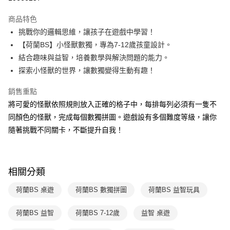
Apple Pay
商品特色
大哥付你分期
挑戰你的邏輯思維，讓孩子在遊戲中學習！
相關說明
【荷蘭BS】小怪獸數獨，專為7-12歲孩童設計。
【大哥付你分期使用說明】
結合趣味與益智，培養數學與解決問題的能力。
AFTEE先享後付
1.本服務由台灣大哥大提供，台灣大哥大用戶可立即使用無須另外申請。
探索小怪獸的世界，讓數獨變得生動有趣！
2.付款方式選擇「大哥付你分期」，訂單成立後會自動跳轉到大哥付的交易
相關說明
流程，驗證手機門號後，選擇欲分期的期數、繳款截止日，確認付款後即完
【關於「AFTEE先享後付」】
成交易。
銷售重點
ATM付款
AFTEE先享後付是「在收到商品之後才付款」的支付方式。 讓您購物簡單
3.實際核准額度、可分期數及費用金額請依後續交易確認頁面所載為準。
將可愛的怪獸依照規則放入正確的格子中，每排每列必須有一隻不
便利好安心！
4.訂單成立30分鐘內，如未前往確認交易或遇審核未通過，訂單將自動取
１．簡單：不需註冊會員、不需綁卡、不需儲值。
同顏色的怪獸，完成每個數獨拼圖。遊戲設有多個難度等級，讓你
運送方式
消。如遇「轉專審核」未通過狀況，表示未達大哥付你分期系統評分，恕無
２．便利：只要手機號碼，簡訊認證，即可結帳。
法說明評估內容。
隨著挑戰不同關卡，不斷提升自我！
３．安心：先確認商品／服務後，再付款。
付款後全家取貨｜8/8-8/14運費優惠，結帳滿499即享免運。
【繳款方式說明】
1.分期款項不併入電信帳單，「大哥付你分期」於每月結算日後寄送繳費提
每筆NT$70，滿NT$499(含以上)免運費
【「AFTEE先享後付」結帳流程】
醒簡訊。
１．於結帳方式選擇「AFTEE先享後付」後，將跳轉至「AFTEE先享後付」
2.透過簡訊連結打開帳單後，可選擇「超商條碼／台灣大直營門市／銀行轉
付款後7-11取貨
結帳頁面，進行簡訊認證並確認金額後，即可完成結帳。
相關分類
帳／街口支付／iPASS MONEY」等通路繳費。
２．訂單成立數日內，您將收到繳費通知簡訊。
每筆NT$70，滿NT$800(含以上)免運費
３．收到繳費通知簡訊後14天內，點擊此簡訊中的連結，可透過四大超商／
荷蘭BS 桌遊
荷蘭BS 數獨拼圖
荷蘭BS 益智玩具
【注意事項】
ATM／網路銀行／等多元方式進行付款，方視為交易完成。
國內宅配/郵寄 (不適用離島、海外及郵局i郵箱)
1.本服務係由「台灣大哥大股份有限公司」（以下簡稱本公司）所提供，讓
※ 請注意：結帳手續完成當下不需立刻繳費，但若您需要取消訂單，請聯絡
用戶於交易時，得透過本服務購買商品或服務，並由商店將買賣／分期付款
荷蘭BS 益智
荷蘭BS 7-12歲
益智 桌遊
每筆NT$70，滿NT$800(含以上)免運費
購買商品的店家。未經商家同意取消之訂單仍視為有效，需透過AFTEE先享
買賣價金債權讓與本公司後，依約使用本公司帳單繳交帳款。
後付繳納相關費用。
2.基於同意付款使用「大哥付你分期」之契約關係目的，商店將以您的個人