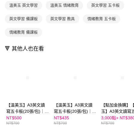
買賣價金債權讓與本公司後，依約使用本公司帳單繳交帳款。
後付繳納相關費用。
溫美玉 英文學習
溫美玉 情緒教育
英文學習 五卡板
2.基於同意付款使用「大哥付你分期」之契約關係目的，商店將以您的個人
※ 交易是否成功請以「AFTEE先享後付 」之結帳頁面顯示為準，若有關於
資料（包含姓名、電話或地址）提供予台灣大哥大進項蒐集、處理及利用，
是否繳費成功／繳費後需取消欲退款等相關疑問，請聯繫「AFTEE先享後付
由本公司與您本人進行分期帳單所需資料之確認、核對及更正。
英文學習 備課板
英文學習 教具
情緒教育 五卡板
客戶支援中心」
https://netprotections.freshdesk.com/support/home
3.完整用戶服務條款，請詳閱以下連結：
https://oppay.tw/userRule
【注意事項】
情緒教育 備課板
１．透過由恩沛科技股份有限公司提供之「AFTEE先享後付」服務完成之交
易，需依本服務之必要範圍內提供個人資料，並將交易相關給付款項請求債
權轉讓予恩沛科技股份有限公司。
🔻 其他人也在看
２．關於個人資料處理事宜，請瀏覽以下網址：
https://aftee.tw/terms/#terms3
３．未成年的使用者請事先徵得法定代理人或監護人之同意方可使用
「AFTEE先享後付」，若未經同意申辦者引起之損失，本公司不負相關責
任。
４．使用「AFTEE先享後付」時，將依據個別帳號之用戶狀況，依本公司即
時審查核予不同之上限額度；若仍有額度不足之情形，本公司將視審查結果
請求用戶進行身份認證。
５．嚴禁一人註冊多個帳號或使用他人資訊註冊。若發現惡意使用之情形，
恩沛科技股份有限公司將有權停止該用戶之使用額度並採取法律行動。
【溫美玉】A3英文讀
【溫美玉】A3英文讀
【點加金換購】
寫五卡板(20張/包)｜學
寫五卡板(20張/包)｜學
玉】A3英文讀寫
英文不死背↘
英文不死背↘👉APP限
板(20張/包)｜學
NT$500
NT$435
3,000點+
NT$38
NT$700
NT$700
NT$700
定優惠
死背↘