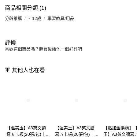
商品相關分類 (1)
分齡推薦
7-12歲
學習教具/用品
評價
喜歡這個商品嗎？購買後給他一個好評吧
🔻 其他人也在看
【溫美玉】A3英文讀
【溫美玉】A3英文讀
【點加金換購】
寫五卡板(20張/包)｜學
寫五卡板(20張/包)｜學
玉】A3英文讀寫