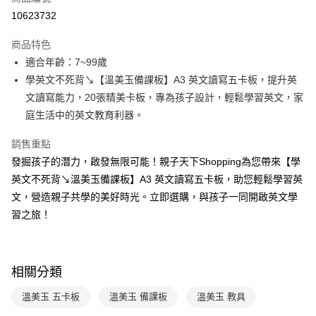
LINE Pay
10623732
Apple Pay
商品特色
大哥付你分期
適合年齡：7~99歲
相關說明
學英文不死背↘【溫美玉備課板】A3 英文讀寫五卡板，提升英
【大哥付你分期使用說明】
文讀寫能力，20張精美卡板，專為孩子設計，輕鬆學習英文，家
AFTEE先享後付
1.本服務由台灣大哥大提供，台灣大哥大用戶可立即使用無須另外申請。
庭生活中的英文教育利器。
2.付款方式選擇「大哥付你分期」，訂單成立後會自動跳轉到大哥付的交易
相關說明
流程，驗證手機門號後，選擇欲分期的期數、繳款截止日，確認付款後即完
【關於「AFTEE先享後付」】
成交易。
銷售重點
ATM付款
AFTEE先享後付是「在收到商品之後才付款」的支付方式。 讓您購物簡單
3.實際核准額度、可分期數及費用金額請依後續交易確認頁面所載為準。
發掘孩子的潛力，啟發無限可能！親子天下Shopping為您帶來【學
便利好安心！
4.訂單成立30分鐘內，如未前往確認交易或遇審核未通過，訂單將自動取
１．簡單：不需註冊會員、不需綁卡、不需儲值。
英文不死背↘溫美玉備課板】A3 英文讀寫五卡板，助您輕鬆學習英
運送方式
消。如遇「轉專審核」未通過狀況，表示未達大哥付你分期系統評分，恕無
２．便利：只要手機號碼，簡訊認證，即可結帳。
法說明評估內容。
文，營造親子共學的美好時光。立即選購，與孩子一同開啟英文學
３．安心：先確認商品／服務後，再付款。
國內宅配/郵寄 (不適用離島、海外及郵局i郵箱)
【繳款方式說明】
習之旅！
1.分期款項不併入電信帳單，「大哥付你分期」於每月結算日後寄送繳費提
每筆NT$70，滿NT$800(含以上)免運費
【「AFTEE先享後付」結帳流程】
醒簡訊。
１．於結帳方式選擇「AFTEE先享後付」後，將跳轉至「AFTEE先享後付」
2.透過簡訊連結打開帳單後，可選擇「超商條碼／台灣大直營門市／銀行轉
離島宅配（澎湖、金門、馬祖、小琉球；不適用於郵局i郵箱）
結帳頁面，進行簡訊認證並確認金額後，即可完成結帳。
帳／街口支付／iPASS MONEY」等通路繳費。
２．訂單成立數日內，您將收到繳費通知簡訊。
每筆NT$200
相關分類
３．收到繳費通知簡訊後14天內，點擊此簡訊中的連結，可透過四大超商／
【注意事項】
ATM／網路銀行／等多元方式進行付款，方視為交易完成。
1.本服務係由「台灣大哥大股份有限公司」（以下簡稱本公司）所提供，讓
溫美玉 五卡板
溫美玉 備課板
溫美玉 教具
※ 請注意：結帳手續完成當下不需立刻繳費，但若您需要取消訂單，請聯絡
用戶於交易時，得透過本服務購買商品或服務，並由商店將買賣／分期付款
購買商品的店家。未經商家同意取消之訂單仍視為有效，需透過AFTEE先享