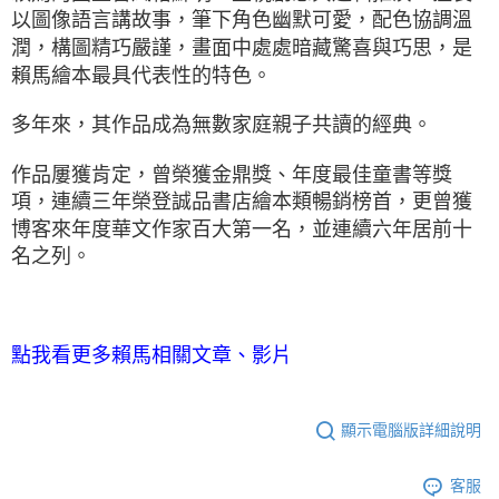
以圖像語言講故事，筆下角色幽默可愛，
配色協調溫
潤，構圖精巧嚴謹，
畫面中處處暗藏驚喜與巧思，
是
賴馬繪本最具代表性的特色。
多年來，其作品成為無數家庭親子共讀的經典。
作品屢獲肯定，曾榮獲金鼎獎、年度最佳童書等獎
項，
連續三年榮登誠品書店繪本類暢銷榜首，
更曾獲
博客來年度華文作家百大第一名，
並連續六年居前十
名之列。
點我看更多賴馬相關文章、影片
顯示電腦版詳細說明
客服