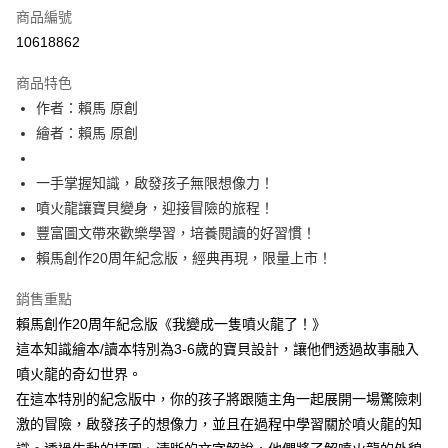
商品編號
LINE Pay
10618862
Apple Pay
商品特色
大哥付你分期
作者：賴馬 原創
相關說明
繪者：賴馬 原創
【大哥付你分期使用說明】
AFTEE先享後付
1.本服務由台灣大哥大提供，台灣大哥大用戶可立即使用無須另外申請。
一手掌握知識，啟發孩子無限想像力！
2.付款方式選擇「大哥付你分期」，訂單成立後會自動跳轉到大哥付的交易
相關說明
流程，驗證手機門號後，選擇欲分期的期數、繳款截止日，確認付款後即完
噴火龍讓寶貝變身，迎接冒險的旅程！
【關於「AFTEE先享後付」】
成交易。
ATM付款
AFTEE先享後付是「在收到商品之後才付款」的支付方式。 讓您購物簡單
豐富圖文帶來歡樂學習，培養閱讀的好習慣！
3.實際核准額度、可分期數及費用金額請依後續交易確認頁面所載為準。
便利好安心！
賴馬創作20周年紀念版，經典再現，限量上市！
4.訂單成立30分鐘內，如未前往確認交易或遇審核未通過，訂單將自動取
１．簡單：不需註冊會員、不需綁卡、不需儲值。
運送方式
消。如遇「轉專審核」未通過狀況，表示未達大哥付你分期系統評分，恕無
２．便利：只要手機號碼，簡訊認證，即可結帳。
法說明評估內容。
銷售重點
３．安心：先確認商品／服務後，再付款。
付款後全家取貨｜8/8-8/14運費優惠，結帳滿499即享免運。
【繳款方式說明】
賴馬創作20周年紀念版《我變成一隻噴火龍了！》
1.分期款項不併入電信帳單，「大哥付你分期」於每月結算日後寄送繳費提
每筆NT$70，滿NT$499(含以上)免運費
【「AFTEE先享後付」結帳流程】
這本知識繪本/讀本特別為3-6歲的寶貝設計，讓他們透過故事融入
醒簡訊。
１．於結帳方式選擇「AFTEE先享後付」後，將跳轉至「AFTEE先享後付」
2.透過簡訊連結打開帳單後，可選擇「超商條碼／台灣大直營門市／銀行轉
付款後7-11取貨
噴火龍的奇幻世界。
結帳頁面，進行簡訊認證並確認金額後，即可完成結帳。
帳／街口支付／iPASS MONEY」等通路繳費。
２．訂單成立數日內，您將收到繳費通知簡訊。
在這本特別的紀念版中，你的孩子將跟隨主角一起展開一場驚險刺
每筆NT$70，滿NT$800(含以上)免運費
３．收到繳費通知簡訊後14天內，點擊此簡訊中的連結，可透過四大超商／
【注意事項】
激的冒險，啟發孩子的想像力，並且在過程中學習關於噴火龍的知
ATM／網路銀行／等多元方式進行付款，方視為交易完成。
國內宅配/郵寄 (不適用離島、海外及郵局i郵箱)
1.本服務係由「台灣大哥大股份有限公司」（以下簡稱本公司）所提供，讓
※ 請注意：結帳手續完成當下不需立刻繳費，但若您需要取消訂單，請聯絡