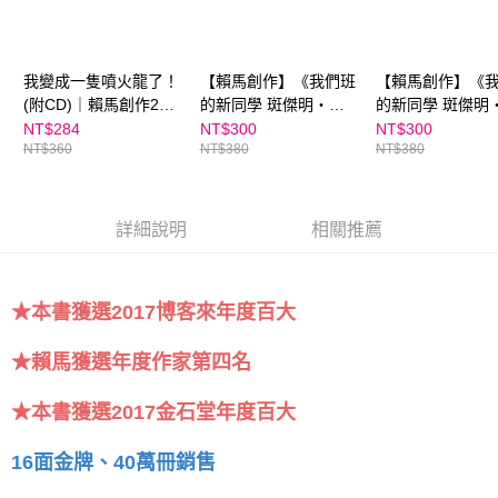
我變成一隻噴火龍了！
【賴馬創作】《我們班
【賴馬創作】《
(附CD)｜賴馬創作20
的新同學 斑傑明‧馬
的新同學 斑傑明
周年紀念版
利》（附CD）★SEL
利》（附CD）
NT$284
NT$300
NT$300
NT$360
NT$380
NT$380
情緒教育推薦
詳細說明
相關推薦
★本書獲選2017博客來年度百大
★賴馬獲選年度作家第四名
★本書獲選2017金石堂年度百大
16面金牌、40萬冊銷售