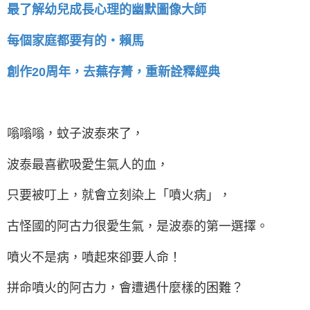
最了解幼兒成長心理的幽默圖像大師
每個家庭都要有的‧賴馬
創作20周年，去蕪存菁，重新詮釋經典
嗡嗡嗡，蚊子波泰來了，
波泰最喜歡吸愛生氣人的血，
只要被叮上，就會立刻染上「噴火病」，
古怪國的阿古力很愛生氣，是波泰的第一選擇。
噴火不是病，噴起來卻要人命！
拼命噴火的阿古力，會遭遇什麼樣的困難？