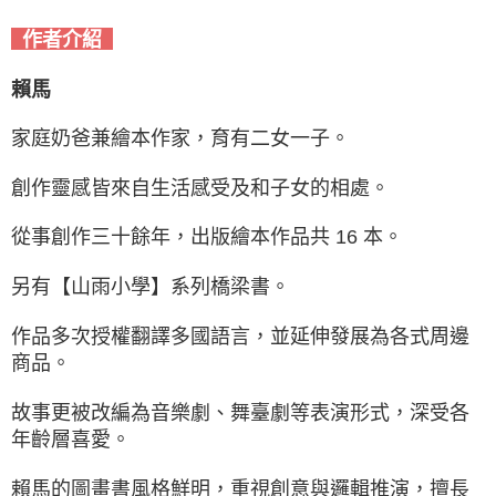
作者介紹
賴馬
家庭奶爸兼繪本作家，育有二女一子。
創作靈感皆來自生活感受及和子女的相處。
從事創作三十餘年，出版繪本作品共 16 本。
另有【山雨小學】系列橋梁書。
作品多次授權翻譯多國語言，
並延伸發展為各式周邊
商品。
故事更被改編為音樂劇、舞臺劇等表演形式，
深受各
年齡層喜愛。
賴馬的圖畫書風格鮮明，重視創意與邏輯推演，
擅長