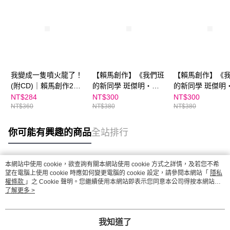
我變成一隻噴火龍了！
【賴馬創作】《我們班
【賴馬創作】《
(附CD)｜賴馬創作20
的新同學 斑傑明‧馬
的新同學 斑傑明
周年紀念版
利》（附CD）★SEL
利》（附CD）
NT$284
NT$300
NT$300
NT$360
NT$380
NT$380
情緒教育推薦
你可能有興趣的商品
全站排行
本網站中使用 cookie，欲查詢有關本網站使用 cookie 方式之詳情，及若您不希
熱門標籤
望在電腦上使用 cookie 時應如何變更電腦的 cookie 設定，請參閱本網站「
隱私
權條款
」之 Cookie 聲明。您繼續使用本網站即表示您同意本公司得按本網站使
用條款之 Cookie 聲明使用 cookie。
了解更多 >
我知道了