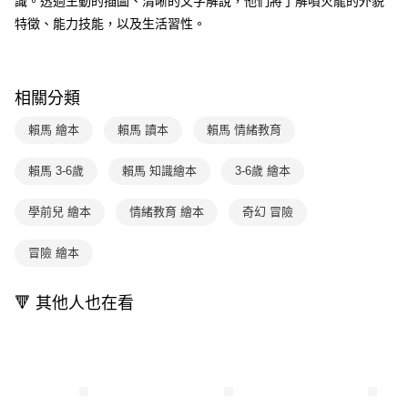
識。透過生動的插圖、清晰的文字解說，他們將了解噴火龍的外貌
用戶於交易時，得透過本服務購買商品或服務，並由商店將買賣／分期付款
每筆NT$70，滿NT$800(含以上)免運費
購買商品的店家。未經商家同意取消之訂單仍視為有效，需透過AFTEE先享
特徵、能力技能，以及生活習性。
買賣價金債權讓與本公司後，依約使用本公司帳單繳交帳款。
後付繳納相關費用。
2.基於同意付款使用「大哥付你分期」之契約關係目的，商店將以您的個人
離島宅配（澎湖、金門、馬祖、小琉球；不適用於郵局i郵箱）
※ 交易是否成功請以「AFTEE先享後付 」之結帳頁面顯示為準，若有關於
資料（包含姓名、電話或地址）提供予台灣大哥大進項蒐集、處理及利用，
是否繳費成功／繳費後需取消欲退款等相關疑問，請聯繫「AFTEE先享後付
每筆NT$200
由本公司與您本人進行分期帳單所需資料之確認、核對及更正。
客戶支援中心」
https://netprotections.freshdesk.com/support/home
3.完整用戶服務條款，請詳閱以下連結：
https://oppay.tw/userRule
相關分類
海外包裹航空運送
查看運費
【注意事項】
１．透過由恩沛科技股份有限公司提供之「AFTEE先享後付」服務完成之交
賴馬 繪本
賴馬 讀本
賴馬 情緒教育
易，需依本服務之必要範圍內提供個人資料，並將交易相關給付款項請求債
權轉讓予恩沛科技股份有限公司。
賴馬 3-6歲
賴馬 知識繪本
3-6歲 繪本
２．關於個人資料處理事宜，請瀏覽以下網址：
https://aftee.tw/terms/#terms3
３．未成年的使用者請事先徵得法定代理人或監護人之同意方可使用
學前兒 繪本
情緒教育 繪本
奇幻 冒險
「AFTEE先享後付」，若未經同意申辦者引起之損失，本公司不負相關責
任。
冒險 繪本
４．使用「AFTEE先享後付」時，將依據個別帳號之用戶狀況，依本公司即
時審查核予不同之上限額度；若仍有額度不足之情形，本公司將視審查結果
請求用戶進行身份認證。
🔻 其他人也在看
５．嚴禁一人註冊多個帳號或使用他人資訊註冊。若發現惡意使用之情形，
恩沛科技股份有限公司將有權停止該用戶之使用額度並採取法律行動。