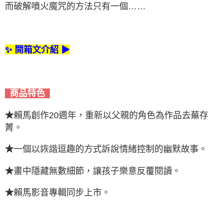
而破解噴火魔咒的方法只有一個……
✨ 開箱文介紹 ▶
商品特色
★
賴馬創作20週年，重新以父親的角色為作品去蕪存
菁。
★
一個以詼諧逗趣的方式訴說情緒控制的幽默故事。
★
畫中隱藏無數細節，讓孩子樂意反覆閱讀。
★
賴馬影音專輯同步上市。