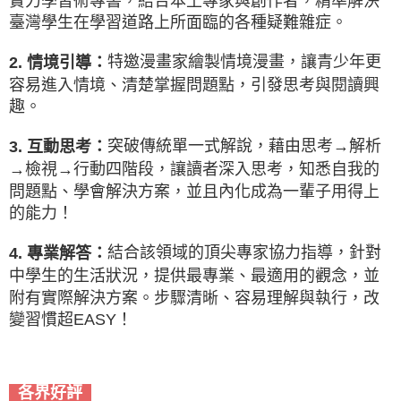
實力學習術專書，結合本土專家與創作者，精準解決
臺灣學生在學習道路上所面臨的各種疑難雜症。
特邀漫畫家繪製情境漫畫，讓青少年更
2. 情境引導：
容易進入情境、清楚掌握問題點，引發思考與閱讀興
趣。
突破傳統單一式解說，藉由思考→解析
3. 互動思考：
→檢視→行動四階段，讓讀者深入思考，知悉自我的
問題點、學會解決方案，並且內化成為一輩子用得上
的能力！
結合該領域的頂尖專家協力指導，針對
4. 專業解答：
中學生的生活狀況，提供最專業、最適用的觀念，並
附有實際解決方案。步驟清晰、容易理解與執行，改
變習慣超EASY！
各界好評