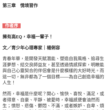
第三章 情境習作
作者序
擁有高EQ，幸福一輩子！
文／青少年心理專家｜楊俐容
青春年華，是開發天賦潛能、塑造自我風格、追尋生
涯夢想、結交良師益友，甚至透過情感探索，明瞭能
與自己心靈契合的伴侶會是什麼模樣的大好時光。而
這一切，無非都為了一個目標——為自己創造幸福的
人生！
然而，幸福是什麼呢？開心、愉快、喜悅、滿足，或
者得意、自豪、平靜、被愛時，幸福感便會油然而
生；憤怒、悲傷、鬱悶、不滿，或者嫉妒、自卑、煩