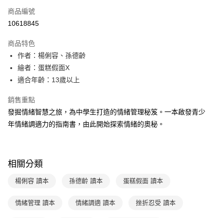
商品編號
LINE Pay
10618845
Apple Pay
商品特色
大哥付你分期
作者：楊俐容、孫德齡
相關說明
繪者：蛋糕假面X
【大哥付你分期使用說明】
適合年齡：13歲以上
AFTEE先享後付
1.本服務由台灣大哥大提供，台灣大哥大用戶可立即使用無須另外申請。
2.付款方式選擇「大哥付你分期」，訂單成立後會自動跳轉到大哥付的交易
相關說明
銷售重點
流程，驗證手機門號後，選擇欲分期的期數、繳款截止日，確認付款後即完
【關於「AFTEE先享後付」】
成交易。
發掘情緒智慧之旅，為中學生打造的情緒管理秘笈。一本啟發青少
ATM付款
AFTEE先享後付是「在收到商品之後才付款」的支付方式。 讓您購物簡單
3.實際核准額度、可分期數及費用金額請依後續交易確認頁面所載為準。
年情緒調適力的指南書，由此開始探索情緒的奧秘。
便利好安心！
4.訂單成立30分鐘內，如未前往確認交易或遇審核未通過，訂單將自動取
１．簡單：不需註冊會員、不需綁卡、不需儲值。
運送方式
消。如遇「轉專審核」未通過狀況，表示未達大哥付你分期系統評分，恕無
２．便利：只要手機號碼，簡訊認證，即可結帳。
法說明評估內容。
３．安心：先確認商品／服務後，再付款。
付款後全家取貨｜8/8-8/14運費優惠，結帳滿499即享免運。
【繳款方式說明】
相關分類
1.分期款項不併入電信帳單，「大哥付你分期」於每月結算日後寄送繳費提
每筆NT$70，滿NT$499(含以上)免運費
【「AFTEE先享後付」結帳流程】
醒簡訊。
１．於結帳方式選擇「AFTEE先享後付」後，將跳轉至「AFTEE先享後付」
楊俐容 讀本
孫德齡 讀本
蛋糕假面 讀本
2.透過簡訊連結打開帳單後，可選擇「超商條碼／台灣大直營門市／銀行轉
付款後7-11取貨
結帳頁面，進行簡訊認證並確認金額後，即可完成結帳。
帳／街口支付／iPASS MONEY」等通路繳費。
２．訂單成立數日內，您將收到繳費通知簡訊。
每筆NT$70，滿NT$800(含以上)免運費
３．收到繳費通知簡訊後14天內，點擊此簡訊中的連結，可透過四大超商／
情緒管理 讀本
情緒調適 讀本
挫折忍受 讀本
【注意事項】
ATM／網路銀行／等多元方式進行付款，方視為交易完成。
國內宅配/郵寄 (不適用離島、海外及郵局i郵箱)
1.本服務係由「台灣大哥大股份有限公司」（以下簡稱本公司）所提供，讓