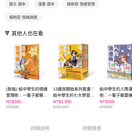
※ 請注意：結帳手續完成當下不需立刻繳費，但若您需要取消訂單，請聯絡
圖文 讀本
漫畫 讀本
楊俐容 情緒管理
用戶於交易時，得透過本服務購買商品或服務，並由商店將買賣／分期付款
每筆NT$70，滿NT$800(含以上)免運費
購買商品的店家。未經商家同意取消之訂單仍視為有效，需透過AFTEE先享
買賣價金債權讓與本公司後，依約使用本公司帳單繳交帳款。
後付繳納相關費用。
2.基於同意付款使用「大哥付你分期」之契約關係目的，商店將以您的個人
離島宅配（澎湖、金門、馬祖、小琉球；不適用於郵局i郵箱）
※ 交易是否成功請以「AFTEE先享後付 」之結帳頁面顯示為準，若有關於
楊俐容 情緒調適
資料（包含姓名、電話或地址）提供予台灣大哥大進項蒐集、處理及利用，
是否繳費成功／繳費後需取消欲退款等相關疑問，請聯繫「AFTEE先享後付
每筆NT$200
由本公司與您本人進行分期帳單所需資料之確認、核對及更正。
客戶支援中心」
https://netprotections.freshdesk.com/support/home
3.完整用戶服務條款，請詳閱以下連結：
https://oppay.tw/userRule
🔻 其他人也在看
海外包裹航空運送
查看運費
【注意事項】
１．透過由恩沛科技股份有限公司提供之「AFTEE先享後付」服務完成之交
易，需依本服務之必要範圍內提供個人資料，並將交易相關給付款項請求債
權轉讓予恩沛科技股份有限公司。
２．關於個人資料處理事宜，請瀏覽以下網址：
https://aftee.tw/terms/#terms3
３．未成年的使用者請事先徵得法定代理人或監護人之同意方可使用
「AFTEE先享後付」，若未經同意申辦者引起之損失，本公司不負相關責
任。
４．使用「AFTEE先享後付」時，將依據個別帳號之用戶狀況，依本公司即
(新版) 給中學生的情緒
13歲就開始系列套書：
給中學生的人際
時審查核予不同之上限額度；若仍有額度不足之情形，本公司將視審查結果
管理術：一輩子都需要
給中學生的七大學習術
術：一輩子都要
請求用戶進行身份認證。
的情緒調適力，現在開
──學校沒有教的關鍵
表達溝通力，現
NT$300
NT$1,995
NT$300
５．嚴禁一人註冊多個帳號或使用他人資訊註冊。若發現惡意使用之情形，
NT$380
NT$2,660
NT$380
始學習！
素養能力（共7冊）
學習！★SEL情
恩沛科技股份有限公司將有權停止該用戶之使用額度並採取法律行動。
★SEL情緒教育推薦
推薦
詳細說明
相關推薦