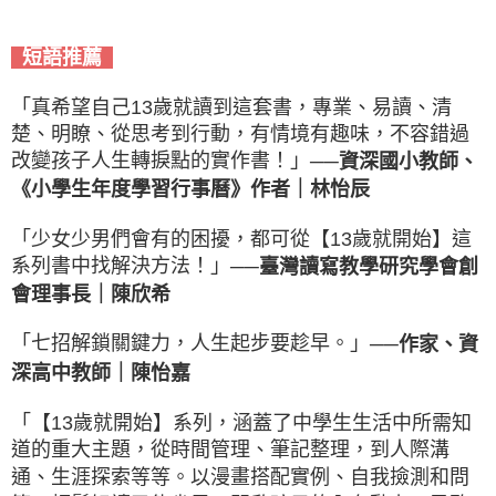
短語推薦
「真希望自己13歲就讀到這套書，專業、易讀、清
楚、明瞭、從思考到行動，有情境有趣味，不容錯過
改變孩子人生轉捩點的實作書！」
──資深國小教師、
《小學生年度學習行事曆》作者｜林怡辰
「少女少男們會有的困擾，都可從【13歲就開始】這
系列書中找解決方法！」
──臺灣讀寫教學研究學會創
｜
陳欣希
會理事長
「七招解鎖關鍵力，人生起步要趁早。」
──作家、資
｜
陳怡嘉
深高中教師
「【13歲就開始】系列，涵蓋了中學生生活中所需知
道的重大主題，從時間管理、筆記整理，到人際溝
通、生涯探索等等。以漫畫搭配實例、自我撿測和問