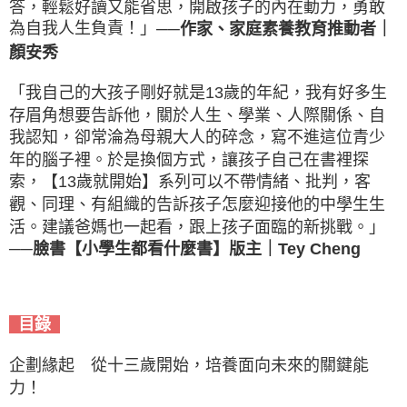
答，輕鬆好讀又能省思，開啟孩子的內在動力，勇敢
為自我人生負責！」
｜
──作家、家庭素養教育推動者
顏安秀
「我自己的大孩子剛好就是13歲的年紀，我有好多生
存眉角想要告訴他，關於人生、學業、人際關係、自
我認知，卻常淪為母親大人的碎念，寫不進這位青少
年的腦子裡。於是換個方式，讓孩子自己在書裡探
索，【13歲就開始】系列可以不帶情緒、批判，客
觀、同理、有組織的告訴孩子怎麼迎接他的中學生生
活。建議爸媽也一起看，跟上孩子面臨的新挑戰。」
｜
Tey Cheng
──臉書【小學生都看什麼書】版主
目錄
企劃緣起 從十三歲開始，培養面向未來的關鍵能
力！