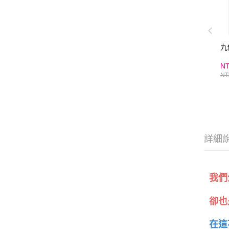
九
NT
NT
詳細
我們
卻也
在這