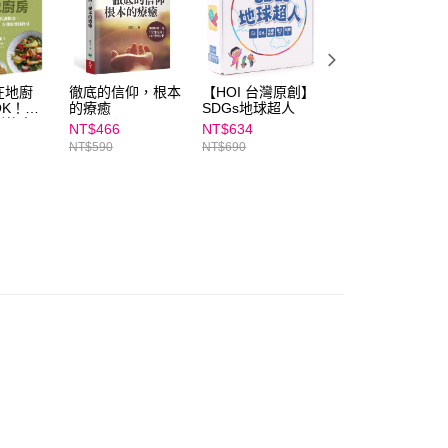
AFTEE先享後付」時，將依據個別帳號之用戶狀況，依本公司
核予不同之上限額度；若仍有額度不足之情形，本公司將視審查
用戶進行身份認證。
一人註冊多個帳號或使用他人資訊註冊。若發現惡意使用之情
在地廚
徹底的信仰，根本
【HOI 台灣原創】
狂銷5000+堂親子
科技股份有限公司將有權停止該用戶之使用額度並採取法律行
OK！快
的療癒
SDGs地球超人
溝通法寶｜【線上
謝飲食，
課程】薩提爾的對
NT$466
NT$634
NT$2,990
簡單、方
話練習：從「好奇
NT$590
NT$690
NT$3,800
指引
心」出發建立深度
溝通｜親子天下線
上學校