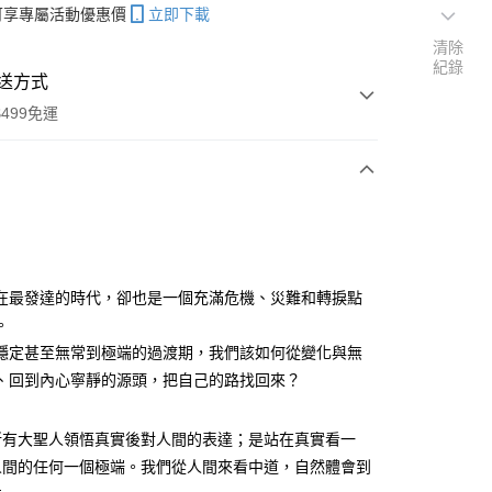
帳可享專屬活動優惠價
立即下載
清除
紀錄
送方式
499免運
次付款
在最發達的時代，卻也是一個充滿危機、災難和轉捩點
。
分期
穩定甚至無常到極端的過渡期，我們該如何從變化與無
你分期使用說明】
、回到內心寧靜的源頭，把自己的路找回來？
享後付
由台灣大哥大提供，台灣大哥大用戶可立即使用無須另外申請。
式選擇「大哥付你分期」，訂單成立後會自動跳轉到大哥付的交易
所有大聖人領悟真實後對人間的表達；是站在真實看一
證手機門號後，選擇欲分期的期數、繳款截止日，確認付款後即
FTEE先享後付」】
。
先享後付是「在收到商品之後才付款」的支付方式。 讓您購物簡單
人間的任何一個極端。我們從人間來看中道，自然體會到
准額度、可分期數及費用金額請依後續交易確認頁面所載為準。
心！