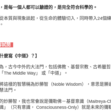
，是每一個人都可以驗證的，是完全符合科學的。
從本質與現象談起，從生命的體驗切入，同時帶入24個
。
容試閱
什麼寫《中道》？】
為，古今中外的大法門，包括佛教、基督宗教、古希臘哲
The Middle Way」 或「中道」。
將這樣的智慧稱為妙勝智（Noble Wisdom），意思
慧法門。
的妙勝智，我也常會說是彌勒佛－基督意識（Maitreya-Chris
識」（只有意識， Consciousness-Only）就是未