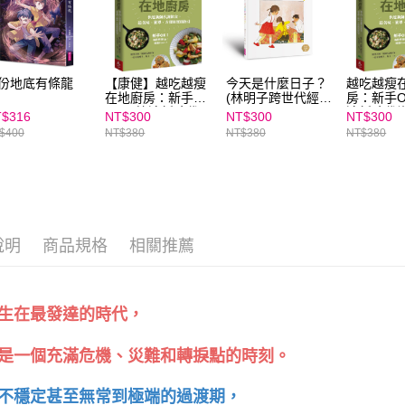
任。
４．使用「
即時審查
結果請求
５．嚴禁
份地底有條龍
【康健】越吃越瘦
今天是什麼日子？
越吃越瘦
形，恩沛
在地廚房：新手
(林明子跨世代經典
房：新手
動。
OK！快速新陳代
2)
速新陳代
$316
NT$300
NT$300
NT$300
謝飲食，最美味、
最美味、
$400
NT$380
NT$380
NT$380
簡單、方便的實踐
便的實踐
指引｜親子家庭嚴
選館
說明
商品規格
相關推薦
生在最發達的時代，
是一個充滿危機、災難和轉捩點的時刻。
不穩定甚至無常到極端的過渡期，