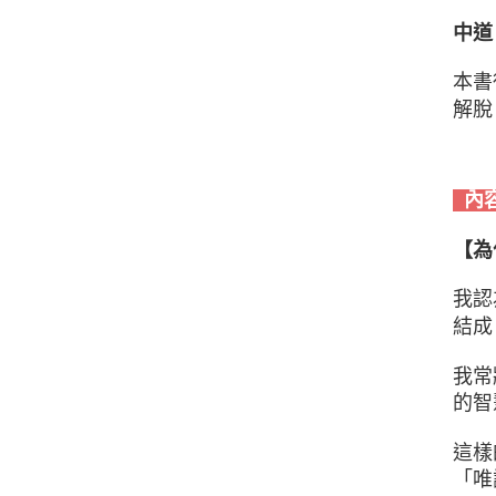
中道
本書
解脫
內
【為
我認
結成「
我常
的智
這樣
「唯