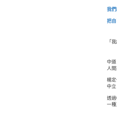
我們
把自
「我
中道
人間
楊定
中立
透過
一種