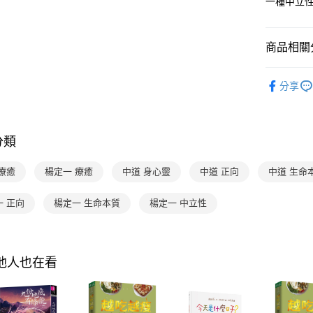
一種中立
4.訂單成
１．簡單
消。如遇
２．便利
運送方式
無法說明
３．安心
【繳款方
商品相關分
付款後全家
1.分期款
【「AFT
醒簡訊。
每筆NT$7
１．於結帳
分齡推薦
2.透過簡
付」結帳
分享
帳／街口支
付款後7-1
２．訂單
３．收到繳
每筆NT$7
【注意事
／ATM／
1.本服務
※ 請注意
國內宅配/
分類
用戶於交
絡購買商品
款買賣價
先享後付
每筆NT$7
2.基於同
※ 交易是
療癒
楊定一 療癒
中道 身心靈
中道 正向
中道 生命
資料（包
是否繳費成
離島宅配
用，由本
付客戶支
一 正向
楊定一 生命本質
楊定一 中立性
每筆NT$2
3.完整用
【注意事
海外包裹
１．透過由
交易，需
求債權轉
其他人也在看
２．關於
https://aft
３．未成
「AFTE