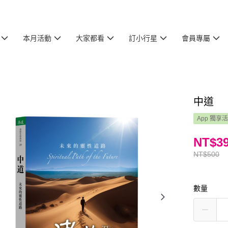
本月活動
大家都看
訂小行星
會員專屬
中道
App 獨享
NT$3
NT$500
數量