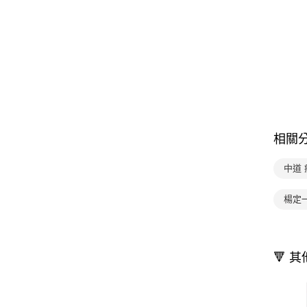
相關
中道 
楊定
🔻 