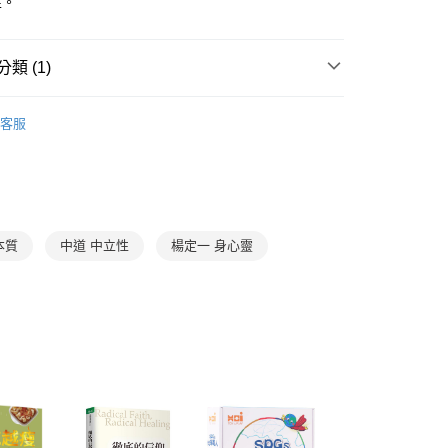
性。
立30分鐘內，如未前往確認交易或遇審核未通過，訂單將自動取
：不需註冊會員、不需綁卡、不需儲值。
「轉專審核」未通過狀況，表示未達大哥付你分期系統評分，恕
：只要手機號碼，簡訊認證，即可結帳。
評估內容。
：先確認商品／服務後，再付款。
式說明】
類 (1)
取貨｜8/8-8/14運費優惠，結帳滿499即享免運。
項不併入電信帳單，「大哥付你分期」於每月結算日後寄送繳費提
EE先享後付」結帳流程】
0，滿NT$499(含以上)免運費
方式選擇「AFTEE先享後付」後，將跳轉至「AFTEE先享後
家庭與生活
家庭生活
訊連結打開帳單後，可選擇「超商條碼／台灣大直營門市／銀行轉
頁面，進行簡訊認證並確認金額後，即可完成結帳。
客服
付／iPASS MONEY」等通路繳費。
1取貨
成立數日內，您將收到繳費通知簡訊。
費通知簡訊後14天內，點擊此簡訊中的連結，可透過四大超商
0，滿NT$800(含以上)免運費
項】
網路銀行／等多元方式進行付款，方視為交易完成。
係由「台灣大哥大股份有限公司」（以下簡稱本公司）所提供，讓
：結帳手續完成當下不需立刻繳費，但若您需要取消訂單，請聯
郵寄 (不適用離島、海外及郵局i郵箱)
易時，得透過本服務購買商品或服務，並由商店將買賣／分期付
的店家。未經商家同意取消之訂單仍視為有效，需透過AFTEE
金債權讓與本公司後，依約使用本公司帳單繳交帳款。
繳納相關費用。
0，滿NT$800(含以上)免運費
意付款使用「大哥付你分期」之契約關係目的，商店將以您的個人
否成功請以「AFTEE先享後付 」之結帳頁面顯示為準，若有關於
本質
中道 中立性
楊定一 身心靈
含姓名、電話或地址）提供予台灣大哥大進項蒐集、處理及利
功／繳費後需取消欲退款等相關疑問，請聯繫「AFTEE先享後
（澎湖、金門、馬祖、小琉球；不適用於郵局i郵箱）
公司與您本人進行分期帳單所需資料之確認、核對及更正。
援中心」
https://netprotections.freshdesk.com/support/home
00
戶服務條款，請詳閱以下連結：
https://oppay.tw/userRule
項】
航空運送
查看運費
恩沛科技股份有限公司提供之「AFTEE先享後付」服務完成之
依本服務之必要範圍內提供個人資料，並將交易相關給付款項請
讓予恩沛科技股份有限公司。
個人資料處理事宜，請瀏覽以下網址：
ee.tw/terms/#terms3
年的使用者請事先徵得法定代理人或監護人之同意方可使用
E先享後付」，若未經同意申辦者引起之損失，本公司不負相關責