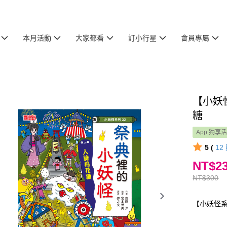
本月活動
大家都看
訂小行星
會員專屬
【小妖
糖
App 獨享
5 (
12
NT$2
NT$300
【小妖怪系列