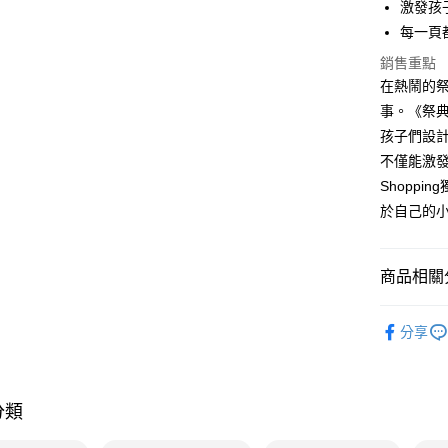
【大哥付
激發孩
AFTEE先
1.本服務
每一頁
2.付款方
相關說明
流程，驗
銷售重點
【關於「A
ATM付款
完成交易
AFTEE
在熱鬧的
3.實際核
便利好安
事。《祭典
4.訂單成
１．簡單
消。如遇
孩子們設
２．便利
運送方式
無法說明
３．安心
不僅能激
【繳款方
付款後全家
Shopp
1.分期款
【「AFT
醒簡訊。
每筆NT$7
１．於結帳
於自己的
2.透過簡
付」結帳
帳／街口支
付款後7-1
２．訂單
３．收到繳
每筆NT$7
商品相關分
【注意事
／ATM／
1.本服務
※ 請注意
國內宅配/
用戶於交
分齡推薦
絡購買商品
款買賣價
分享
先享後付
每筆NT$7
熱門活動
2.基於同
※ 交易是
資料（包
是否繳費成
離島宅配
用，由本
付客戶支
每筆NT$2
3.完整用
分類
【注意事
１．透過由