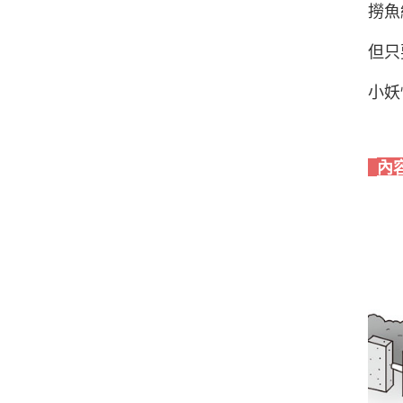
撈魚
但只
小妖
內