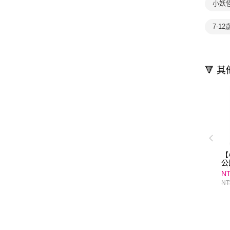
小妖
7-1
🔻 
【
公
（
NT
仙
NT