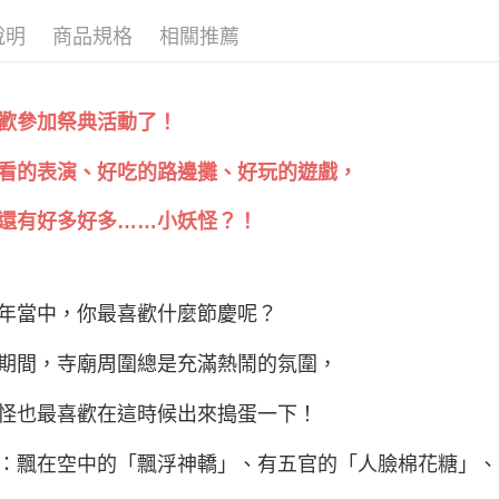
說明
商品規格
相關推薦
歡參加祭典活動了！
看的表演、好吃的路邊攤、好玩的遊戲，
還有好多好多……小妖怪？！
年當中，你最喜歡什麼節慶呢？
期間，寺廟周圍總是充滿熱鬧的氛圍，
怪也最喜歡在這時候出來搗蛋一下！
：飄在空中的「飄浮神轎」、有五官的「人臉棉花糖」、