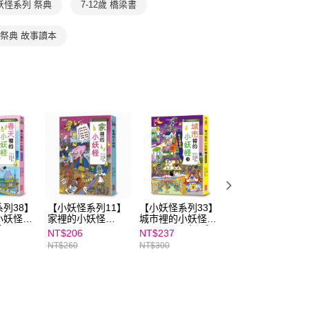
妖怪系列 祭典
7-12歲 橋梁書
依本服務之必要範圍內提供個人資料，並將交易相關給付款項請
讓予恩沛科技股份有限公司。
個人資料處理事宜，請瀏覽以下網址：
祭典 故事讀本
ee.tw/terms/#terms3
年的使用者請事先徵得法定代理人或監護人之同意方可使用
E先享後付」，若未經同意申辦者引起之損失，本公司不負相關責
AFTEE先享後付」時，將依據個別帳號之用戶狀況，依本公司
核予不同之上限額度；若仍有額度不足之情形，本公司將視審查
用戶進行身份認證。
一人註冊多個帳號或使用他人資訊註冊。若發現惡意使用之情
科技股份有限公司將有權停止該用戶之使用額度並採取法律行
列38】
【小妖怪系列11】
【小妖怪系列33】
【小妖怪系列27
小妖怪：
家裡的小妖怪
城市裡的小妖怪
校園裡的小妖怪
姊
（1）
（3）：飛毛腿郵
（5）：妖怪入學
NT$206
NT$237
NT$237
筒
典禮
NT$260
NT$300
NT$300