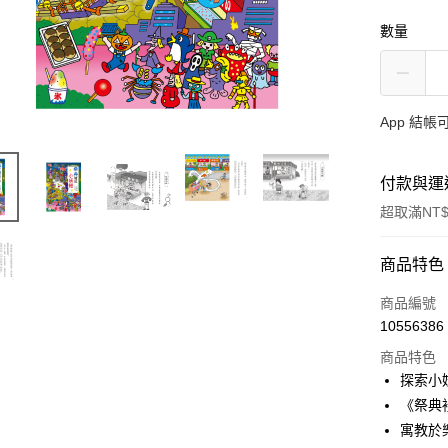
數量
App 結
付款與運
超取滿NT$
付款方式
商品特色
信用卡一
商品編號
10556386
LINE Pay
商品特色
Apple Pay
探索小
《祭典
大哥付你
寓教於
相關說明