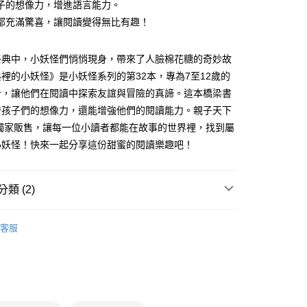
你分期使用說明】
子的想像力，增進語言能力。
享後付
由台灣大哥大提供，台灣大哥大用戶可立即使用無須另外申請。
都充滿驚喜，讓閱讀變得無比有趣！
式選擇「大哥付你分期」，訂單成立後會自動跳轉到大哥付的交易
證手機門號後，選擇欲分期的期數、繳款截止日，確認付款後即
FTEE先享後付」】
。
先享後付是「在收到商品之後才付款」的支付方式。 讓您購物簡單
祭典中，小妖怪們悄悄現身，帶來了人臉棉花糖的奇妙故
准額度、可分期數及費用金額請依後續交易確認頁面所載為準。
心！
裡的小妖怪》是小妖怪系列的第32本，專為7至12歲的
立30分鐘內，如未前往確認交易或遇審核未通過，訂單將自動取
：不需註冊會員、不需綁卡、不需儲值。
「轉專審核」未通過狀況，表示未達大哥付你分期系統評分，恕
計，讓他們在閱讀中探索友誼與冒險的真諦。這本橋梁書
：只要手機號碼，簡訊認證，即可結帳。
評估內容。
：先確認商品／服務後，再付款。
發孩子們的想像力，還能增強他們的閱讀能力。親子天下
式說明】
取貨｜8/8-8/14運費優惠，結帳滿499即享免運。
ing獨家販售，讓每一位小讀者都能在故事的世界裡，找到屬
項不併入電信帳單，「大哥付你分期」於每月結算日後寄送繳費提
EE先享後付」結帳流程】
0，滿NT$499(含以上)免運費
方式選擇「AFTEE先享後付」後，將跳轉至「AFTEE先享後
小妖怪！快來一起分享這份甜蜜的閱讀樂趣吧！
訊連結打開帳單後，可選擇「超商條碼／台灣大直營門市／銀行轉
頁面，進行簡訊認證並確認金額後，即可完成結帳。
付／iPASS MONEY」等通路繳費。
1取貨
成立數日內，您將收到繳費通知簡訊。
費通知簡訊後14天內，點擊此簡訊中的連結，可透過四大超商
0，滿NT$800(含以上)免運費
類 (2)
項】
網路銀行／等多元方式進行付款，方視為交易完成。
係由「台灣大哥大股份有限公司」（以下簡稱本公司）所提供，讓
：結帳手續完成當下不需立刻繳費，但若您需要取消訂單，請聯
郵寄 (不適用離島、海外及郵局i郵箱)
易時，得透過本服務購買商品或服務，並由商店將買賣／分期付
7-12歲
橋梁書/故事讀本
的店家。未經商家同意取消之訂單仍視為有效，需透過AFTEE
金債權讓與本公司後，依約使用本公司帳單繳交帳款。
客服
繳納相關費用。
0，滿NT$800(含以上)免運費
💰湊免運專區 (精選文具、用具)
意付款使用「大哥付你分期」之契約關係目的，商店將以您的個人
否成功請以「AFTEE先享後付 」之結帳頁面顯示為準，若有關於
含姓名、電話或地址）提供予台灣大哥大進項蒐集、處理及利
功／繳費後需取消欲退款等相關疑問，請聯繫「AFTEE先享後
（澎湖、金門、馬祖、小琉球；不適用於郵局i郵箱）
公司與您本人進行分期帳單所需資料之確認、核對及更正。
援中心」
https://netprotections.freshdesk.com/support/home
00
戶服務條款，請詳閱以下連結：
https://oppay.tw/userRule
項】
恩沛科技股份有限公司提供之「AFTEE先享後付」服務完成之