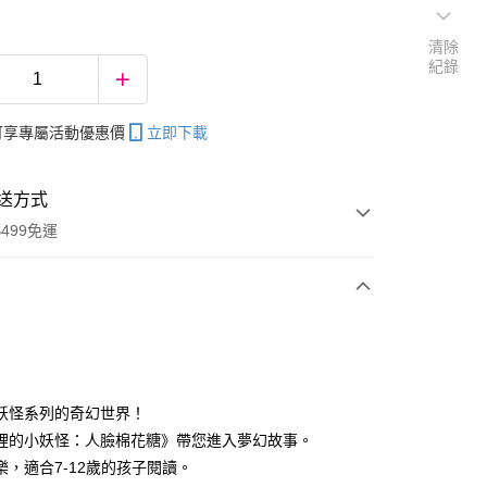
清除
紀錄
帳可享專屬活動優惠價
立即下載
送方式
499免運
次付款
妖怪系列的奇幻世界！
裡的小妖怪：人臉棉花糖》帶您進入夢幻故事。
分期
樂，適合7-12歲的孩子閱讀。