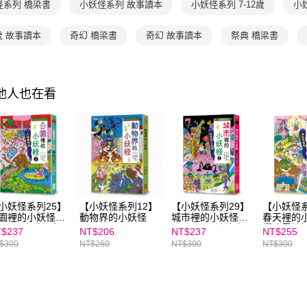
怪系列 橋梁書
小妖怪系列 故事讀本
小妖怪系列 7-12歲
小
交易，需
求債權轉
２．關於
2歲 故事讀本
奇幻 橋梁書
奇幻 故事讀本
祭典 橋梁書
https://aft
３．未成
「AFTE
任。
其他人也在看
４．使用「
即時審查
結果請求
５．嚴禁
形，恩沛
動。
小妖怪系列25】
【小妖怪系列12】
【小妖怪系列29】
【小妖怪系
園裡的小妖怪
動物界的小妖怪
城市裡的小妖怪
春天裡的
2）：人臉獨角
（2）：黑漆漆人
櫻吹雪姊
$237
NT$206
NT$237
NT$255
孔蓋
$300
NT$260
NT$300
NT$300