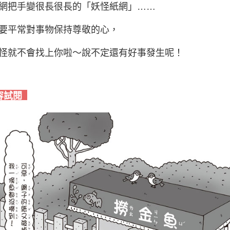
網把手變很長很長的「妖怪紙網」……
要平常對事物保持尊敬的心，
怪就不會找上你啦～說不定還有好事發生呢！
容試閱