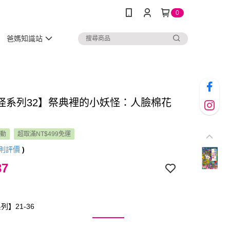
0
爸媽知識站
怪系列32】祭典裡的小妖怪：人臉棉花
活動
超取滿NT$499免運
則評價
)
37
】21-36