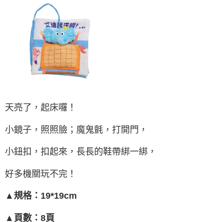
天亮了，起床囉！
小鏡子，照照臉；魔鬼氈，打開門，
小鈕扣，扣起來，長長的鞋帶綁一綁，
好多機關玩不完！
▲規格：19*19cm
▲頁數：8頁