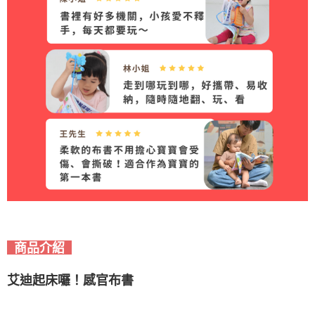
商品介紹
艾迪起床囉！感官布書