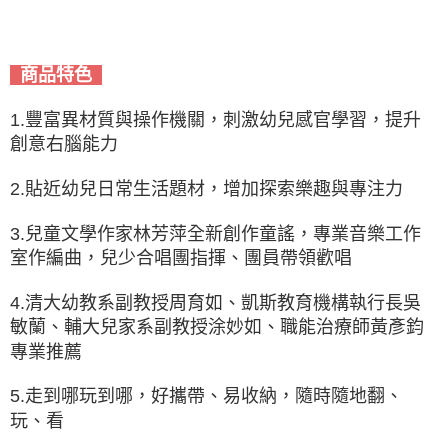
商品特色
1.豐富異材質與操作機關，刺激幼兒感官學習，提升
創意右腦能力
2.貼近幼兒日常生活題材，增加探索樂趣與專注力
3.兒童文學作家林芳萍全新創作童謠，專業音樂工作
室作編曲，兒少合唱團指揮、團員帶領歡唱
4.清大幼教系副教授周育如、凱斯教育機構執行長吳
敏蘭、輔大兒家系副教授涂妙如、職能治療師黃彥鈞
專業推薦
5.走到哪玩到哪，好攜帶、易收納，隨時隨地翻、
玩、看