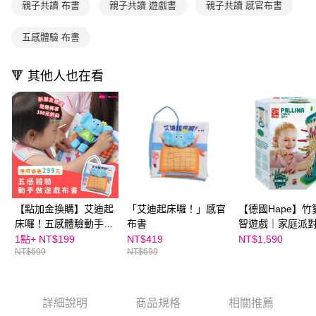
親子共讀 布書
親子共讀 遊戲書
親子共讀 感官布書
用戶於交易時，得透過本服務購買商品或服務，並由商店將買賣／分期付款
每筆NT$70，滿NT$800(含以上)免運費
購買商品的店家。未經商家同意取消之訂單仍視為有效，需透過AFTEE先享
買賣價金債權讓與本公司後，依約使用本公司帳單繳交帳款。
後付繳納相關費用。
2.基於同意付款使用「大哥付你分期」之契約關係目的，商店將以您的個人
離島宅配（澎湖、金門、馬祖、小琉球；不適用於郵局i郵箱）
※ 交易是否成功請以「AFTEE先享後付 」之結帳頁面顯示為準，若有關於
五感體驗 布書
資料（包含姓名、電話或地址）提供予台灣大哥大進項蒐集、處理及利用，
是否繳費成功／繳費後需取消欲退款等相關疑問，請聯繫「AFTEE先享後付
每筆NT$200
由本公司與您本人進行分期帳單所需資料之確認、核對及更正。
客戶支援中心」
https://netprotections.freshdesk.com/support/home
3.完整用戶服務條款，請詳閱以下連結：
https://oppay.tw/userRule
🔻 其他人也在看
海外包裹航空運送
查看運費
【注意事項】
１．透過由恩沛科技股份有限公司提供之「AFTEE先享後付」服務完成之交
易，需依本服務之必要範圍內提供個人資料，並將交易相關給付款項請求債
權轉讓予恩沛科技股份有限公司。
２．關於個人資料處理事宜，請瀏覽以下網址：
https://aftee.tw/terms/#terms3
３．未成年的使用者請事先徵得法定代理人或監護人之同意方可使用
「AFTEE先享後付」，若未經同意申辦者引起之損失，本公司不負相關責
任。
４．使用「AFTEE先享後付」時，將依據個別帳號之用戶狀況，依本公司即
【點加金換購】艾迪起
「艾迪起床囉！」感官
【德國Hape】竹
時審查核予不同之上限額度；若仍有額度不足之情形，本公司將視審查結果
床囉！五感體驗動手做
布書
智遊戲｜家庭派對 
請求用戶進行身份認證。
遊戲布書
激挑戰 x 邏輯考
1點+
NT$199
NT$419
NT$1,590
５．嚴禁一人註冊多個帳號或使用他人資訊註冊。若發現惡意使用之情形，
NT$699
NT$699
恩沛科技股份有限公司將有權停止該用戶之使用額度並採取法律行動。
詳細說明
商品規格
相關推薦