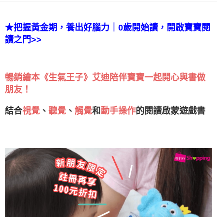
★把握黃金期，養出好腦力｜0歲開始讀，開啟寶寶閱
讀之門>>
暢銷繪本《生氣王子》艾迪陪伴寶寶一起開心與書做
朋友！
結合
視覺
、
聽覺
、
觸覺
和
動手操作
的閱讀啟蒙遊戲書