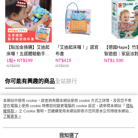
【點加金換購】艾迪起
「艾迪起床囉！」感官
【德國Hape】竹
床囉！五感體驗動手做
布書
智遊戲｜家庭派對 
遊戲布書
激挑戰 x 邏輯考
1點+
NT$199
NT$419
NT$1,590
NT$699
NT$699
你可能有興趣的商品
全站排行
本網站中使用 cookie，欲查詢有關本網站使用 cookie 方式之詳情，及若您不希
熱門標籤
望在電腦上使用 cookie 時應如何變更電腦的 cookie 設定，請參閱本網站「
隱私
權條款
」之 Cookie 聲明。您繼續使用本網站即表示您同意本公司得按本網站使
用條款之 Cookie 聲明使用 cookie。
了解更多 >
我知道了