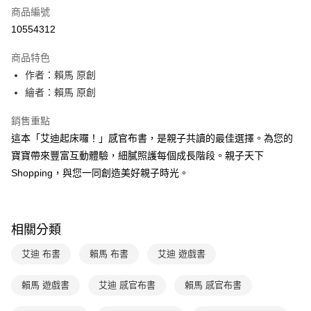
商品編號
LINE Pay
10554312
Apple Pay
商品特色
大哥付你分期
作者：賴馬 原創
相關說明
繪者：賴馬 原創
【大哥付你分期使用說明】
AFTEE先享後付
1.本服務由台灣大哥大提供，台灣大哥大用戶可立即使用無須另外申請。
銷售重點
2.付款方式選擇「大哥付你分期」，訂單成立後會自動跳轉到大哥付的交易
相關說明
這本「艾迪起床囉！」感官布書，是親子共讀的最佳選擇。為您的
流程，驗證手機門號後，選擇欲分期的期數、繳款截止日，確認付款後即完
【關於「AFTEE先享後付」】
成交易。
寶寶帶來豐富互動體驗，細膩照護每個成長階段。親子天下
ATM付款
AFTEE先享後付是「在收到商品之後才付款」的支付方式。 讓您購物簡單
3.實際核准額度、可分期數及費用金額請依後續交易確認頁面所載為準。
Shopping，與您一同創造美好親子時光。
便利好安心！
4.訂單成立30分鐘內，如未前往確認交易或遇審核未通過，訂單將自動取
１．簡單：不需註冊會員、不需綁卡、不需儲值。
運送方式
消。如遇「轉專審核」未通過狀況，表示未達大哥付你分期系統評分，恕無
２．便利：只要手機號碼，簡訊認證，即可結帳。
法說明評估內容。
３．安心：先確認商品／服務後，再付款。
付款後全家取貨
【繳款方式說明】
相關分類
1.分期款項不併入電信帳單，「大哥付你分期」於每月結算日後寄送繳費提
每筆NT$70，滿NT$800(含以上)免運費
【「AFTEE先享後付」結帳流程】
醒簡訊。
１．於結帳方式選擇「AFTEE先享後付」後，將跳轉至「AFTEE先享後付」
艾迪 布書
賴馬 布書
艾迪 遊戲書
2.透過簡訊連結打開帳單後，可選擇「超商條碼／台灣大直營門市／銀行轉
付款後7-11取貨
結帳頁面，進行簡訊認證並確認金額後，即可完成結帳。
帳／街口支付／iPASS MONEY」等通路繳費。
２．訂單成立數日內，您將收到繳費通知簡訊。
每筆NT$70，滿NT$800(含以上)免運費
３．收到繳費通知簡訊後14天內，點擊此簡訊中的連結，可透過四大超商／
賴馬 遊戲書
艾迪 感官布書
賴馬 感官布書
【注意事項】
ATM／網路銀行／等多元方式進行付款，方視為交易完成。
國內宅配/郵寄 (不適用離島、海外及郵局i郵箱)
1.本服務係由「台灣大哥大股份有限公司」（以下簡稱本公司）所提供，讓
※ 請注意：結帳手續完成當下不需立刻繳費，但若您需要取消訂單，請聯絡