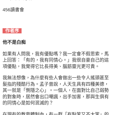
456讀書會
作者序
他不是白痴
如果有人問我，我有優點嗎？我一定會不假思索，馬
上回答：「有的，我有同情心。」我很自豪自己的這
項優點，我覺得它比長得美、腦筋靈光更可貴。
我無法想像，為什麼有些人會做出一些令人搖頭甚至
髮指的殘酷行為。孟子曾說，人天生具有四種美德，
其一就是「惻隱之心」。一個人，在面對比自己弱勢
的對象時，居然會出口嘲諷，出手加害，那與生俱有
的同情心是如何泯滅的？
在現有的教育體制內，有一群「有點笨又不太笨」的