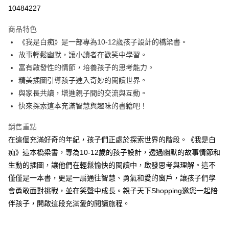
LINE Pay
10484227
Apple Pay
商品特色
大哥付你分期
《我是白痴》是一部專為10-12歲孩子設計的橋梁書。
相關說明
故事輕鬆幽默，讓小讀者在歡笑中學習。
【大哥付你分期使用說明】
富有啟發性的情節，培養孩子的思考能力。
AFTEE先享後付
1.本服務由台灣大哥大提供，台灣大哥大用戶可立即使用無須另外申請。
精美插圖引導孩子進入奇妙的閱讀世界。
2.付款方式選擇「大哥付你分期」，訂單成立後會自動跳轉到大哥付的交易
相關說明
流程，驗證手機門號後，選擇欲分期的期數、繳款截止日，確認付款後即完
與家長共讀，增進親子間的交流與互動。
【關於「AFTEE先享後付」】
成交易。
ATM付款
AFTEE先享後付是「在收到商品之後才付款」的支付方式。 讓您購物簡單
快來探索這本充滿智慧與趣味的書籍吧！
3.實際核准額度、可分期數及費用金額請依後續交易確認頁面所載為準。
便利好安心！
4.訂單成立30分鐘內，如未前往確認交易或遇審核未通過，訂單將自動取
１．簡單：不需註冊會員、不需綁卡、不需儲值。
銷售重點
運送方式
消。如遇「轉專審核」未通過狀況，表示未達大哥付你分期系統評分，恕無
２．便利：只要手機號碼，簡訊認證，即可結帳。
法說明評估內容。
在這個充滿好奇的年紀，孩子們正處於探索世界的階段。《我是白
３．安心：先確認商品／服務後，再付款。
付款後全家取貨｜8/8-8/14運費優惠，結帳滿499即享免運。
【繳款方式說明】
痴》這本橋梁書，專為10-12歲的孩子設計，透過幽默的故事情節和
1.分期款項不併入電信帳單，「大哥付你分期」於每月結算日後寄送繳費提
每筆NT$70，滿NT$499(含以上)免運費
【「AFTEE先享後付」結帳流程】
生動的插圖，讓他們在輕鬆愉快的閱讀中，啟發思考與理解。這不
醒簡訊。
１．於結帳方式選擇「AFTEE先享後付」後，將跳轉至「AFTEE先享後付」
2.透過簡訊連結打開帳單後，可選擇「超商條碼／台灣大直營門市／銀行轉
付款後7-11取貨
僅僅是一本書，更是一扇通往智慧、勇氣和愛的窗戶，讓孩子們學
結帳頁面，進行簡訊認證並確認金額後，即可完成結帳。
帳／街口支付／iPASS MONEY」等通路繳費。
２．訂單成立數日內，您將收到繳費通知簡訊。
會勇敢面對挑戰，並在笑聲中成長。親子天下Shopping邀您一起陪
每筆NT$70，滿NT$800(含以上)免運費
３．收到繳費通知簡訊後14天內，點擊此簡訊中的連結，可透過四大超商／
【注意事項】
伴孩子，開啟這段充滿愛的閱讀旅程。
ATM／網路銀行／等多元方式進行付款，方視為交易完成。
國內宅配/郵寄 (不適用離島、海外及郵局i郵箱)
1.本服務係由「台灣大哥大股份有限公司」（以下簡稱本公司）所提供，讓
※ 請注意：結帳手續完成當下不需立刻繳費，但若您需要取消訂單，請聯絡
用戶於交易時，得透過本服務購買商品或服務，並由商店將買賣／分期付款
每筆NT$70，滿NT$800(含以上)免運費
購買商品的店家。未經商家同意取消之訂單仍視為有效，需透過AFTEE先享