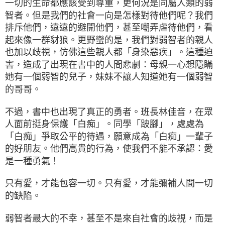
一切的生命都應該受到尊重，更何況是同屬人類的弱
智者。但是我們的社會一向是怎樣對待他們呢？我們
排斥他們，遠遠的避開他們，甚至嘲弄虐待他們，看
起來像一群豺狼。更野蠻的是，我們對弱智者的親人
也加以歧視，仿佛這些親人都「身染惡疾」。這種迫
害，造成了出現在書中的人間悲劇：母親一心想隱瞞
她有一個弱智的兒子，妹妹不讓人知道她有一個弱智
的哥哥。
不過，書中也出現了真正的勇者。班長林佳音，在眾
人面前挺身保護「白痴」。同學「跛腳」，處處為
「白痴」爭取公平的待遇，願意成為「白痴」一輩子
的好朋友。他們高貴的行為，使我們不能不承認：愛
是一種勇氣！
只有愛，才能包容一切。只有愛，才能彌補人間一切
的缺陷。
弱智者最大的不幸，甚至不是來自社會的歧視，而是