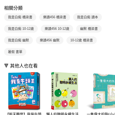
買賣價金債權讓與本公司後，依約使用本公司帳單繳交帳款。
後付繳納相關費用。
2.基於同意付款使用「大哥付你分期」之契約關係目的，商店將以您的個人
離島宅配（澎湖、金門、馬祖、小琉球；不適用於郵局i郵箱）
※ 交易是否成功請以「AFTEE先享後付 」之結帳頁面顯示為準，若有關於
相關分類
資料（包含姓名、電話或地址）提供予台灣大哥大進項蒐集、處理及利用，
是否繳費成功／繳費後需取消欲退款等相關疑問，請聯繫「AFTEE先享後付
每筆NT$200
由本公司與您本人進行分期帳單所需資料之確認、核對及更正。
客戶支援中心」
https://netprotections.freshdesk.com/support/home
我是白痴 橋梁書
樂讀456 橋梁書
我是白痴 讀本
3.完整用戶服務條款，請詳閱以下連結：
https://oppay.tw/userRule
海外包裹航空運送
查看運費
【注意事項】
我是白痴 10-12歲
樂讀456 10-12歲
幽默 橋梁書
１．透過由恩沛科技股份有限公司提供之「AFTEE先享後付」服務完成之交
易，需依本服務之必要範圍內提供個人資料，並將交易相關給付款項請求債
權轉讓予恩沛科技股份有限公司。
我是白痴 幽默
樂讀456 幽默
10-12歲 橋梁書
２．關於個人資料處理事宜，請瀏覽以下網址：
https://aftee.tw/terms/#terms3
暑假 書單
３．未成年的使用者請事先徵得法定代理人或監護人之同意方可使用
「AFTEE先享後付」，若未經同意申辦者引起之損失，本公司不負相關責
任。
🔻 其他人也在看
４．使用「AFTEE先享後付」時，將依據個別帳號之用戶狀況，依本公司即
時審查核予不同之上限額度；若仍有額度不足之情形，本公司將視審查結果
請求用戶進行身份認證。
５．嚴禁一人註冊多個帳號或使用他人資訊註冊。若發現惡意使用之情形，
恩沛科技股份有限公司將有權停止該用戶之使用額度並採取法律行動。
【新天鵝堡】我是牛頭
懶人的聰明永續生活
一隻偉大的狗(小