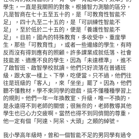
學生，一直是我關照的對象。根據智力測驗的區分，
凡是智商在七十五至五十的，是「可教育性智能不
足」，四十九至二十五的，是「可訓練性智能不
足」，至於低於二十五的，便是「養護性智能不
足」。目前，國內的特殊教育，多收受中、重度學
生，那些「可教育性」，或者一些邊緣的學生，有時
反而沒有得到應有的照顧。許多課業成就低落、社會
技能差、適應不良的學生，因為「未達標準」，進不
了啟智班、啟智學校就讀。他們只好流落在普通班
級，跟大家一樣上、下學，吃便當。只不過，他們往
往是班級的「客人」，來「坐坐」罷了。因為，他們
聽不懂教材，學不來同學的遊戲，搞不懂種種學習上
的規則。他們一年一年換教室、升級，唯一不換的，
是永遠得不到老師的關懷；很無奈的，老師教導其他
學生也已心力交疲啊。當然也得不到同儕間的尊重，
他一定有個「阿達、阿呆、大頭」之類的綽號。
我小學高年級時，曾和一個智能不足的男同學有過令