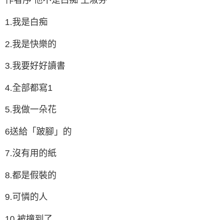
1.我是白痴
2.我是快樂的
3.我要好好讀書
4.全部都寫1
5.我做一朵花
6送給「跛腳」的
7.沒有用的紙
8.都是假裝的
9.可憐的人
10.被撞到了