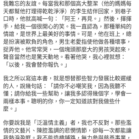
我難忘的友誼。每當我和那個高大整潔（他的媽媽每
天都幫他打理得乾乾淨淨）的李生結伴回家，到巷子
口時，他就高喊一句：「阿王，再見。」然後，揮揮
手，給我一個很開心的笑。我一直認為，那種單純的
情誼，是世界上最美好的事情。可是，他在班上，總
是扮演被欺負的角色，男生老愛指使他做各種壞事，
捉弄他。他常常哭，一個塊頭那麼大的男孩哭起來，
聲音當然也是驚天動地。看著他哭，我心裡就想：
「以後，我會替你報仇。」
我之所以寫這本書，就是想替那些智力發展比較遲緩
的人，說幾句話：「請你不必嘲笑我，因為我聽不
懂；請你給我一些幫助，讓我多認得幾個字，學會一
兩樣本事。聰明的你，你一定知道該對我做些什
麼。」
你要說我是「泛溫情主義」者，我也不反對。那些濫
情的文藝片、陳腔濫調的悲憫情節，卻每一次都能讓
我熱淚盈眶。我不能造橋鋪路，無力參與慈善事業，