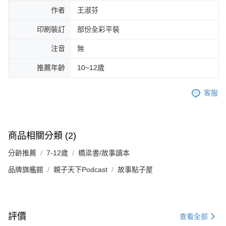
作者
王淑芬
印刷裝訂
部份全彩平裝
注音
無
推薦年齡
10~12歲
客服
商品相關分類 (2)
分齡推薦
7-12歲
橋梁書/故事讀本
品牌旗艦館
親子天下Podcast
故事點子屋
評價
查看全部