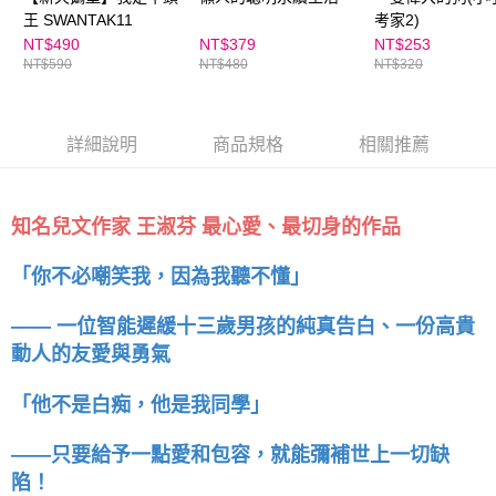
王 SWANTAK11
考家2)
NT$490
NT$379
NT$253
NT$590
NT$480
NT$320
詳細說明
商品規格
相關推薦
知名兒文作家 王淑芬 最心愛、最切身的作品
「你不必嘲笑我，因為我聽不懂」
—— 一位智能遲緩十三歲男孩的純真告白、一份高貴
動人的友愛與勇氣
「他不是白痴，他是我同學」
——只要給予一點愛和包容，就能彌補世上一切缺
陷！