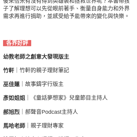
後來恰米有沒有得到英雄裝和拯救世界呢？本書帶孩
子了解理想可以先從眼前著手、衡量自身能力和外界
需求再進行捐助，並感受給予能帶來的變化與快樂。
各界好評
幼教老師之創意大發現版主
｜竹軒的親子理財筆記
竹軒
｜故事鑄字行版主
巫佳蓮
｜《童話夢想家》兒童節目主持人
彥如姐姐
｜郝聲音Podcast主持人
郝旭烈
｜親子理財專家
馬哈老師