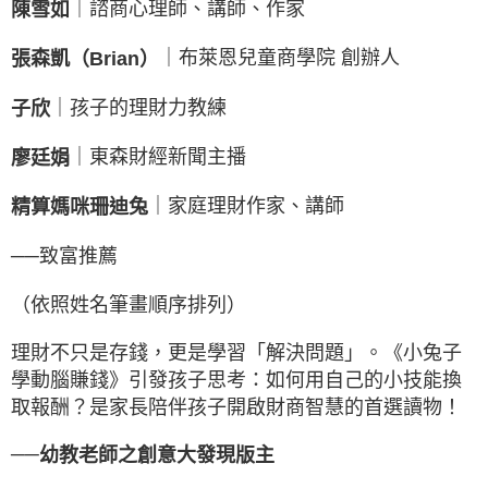
｜諮商心理師、講師、作家
陳雪如
｜布萊恩兒童商學院 創辦人
張森凱（Brian）
｜孩子的理財力教練
子欣
｜東森財經新聞主播
廖廷娟
｜家庭理財作家、講師
精算媽咪珊迪兔
──致富推薦
（依照姓名筆畫順序排列）
理財不只是存錢，更是學習「解決問題」。《小兔子
學動腦賺錢》引發孩子思考：如何用自己的小技能換
取報酬？是家長陪伴孩子開啟財商智慧的首選讀物！
──
幼教老師之創意大發現版主