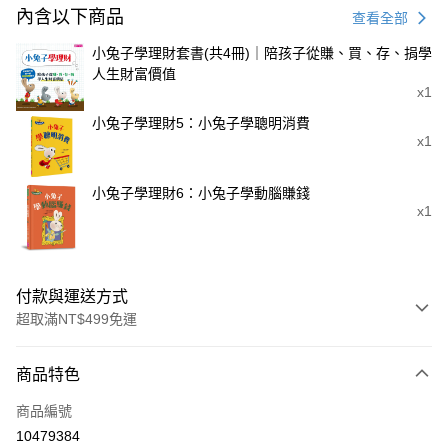
內含以下商品
查看全部
小兔子學理財套書(共4冊)｜陪孩子從賺、買、存、捐學
人生財富價值
x1
小兔子學理財5：小兔子學聰明消費
x1
小兔子學理財6：小兔子學動腦賺錢
x1
付款與運送方式
超取滿NT$499免運
付款方式
商品特色
信用卡一次付款
商品編號
LINE Pay
10479384