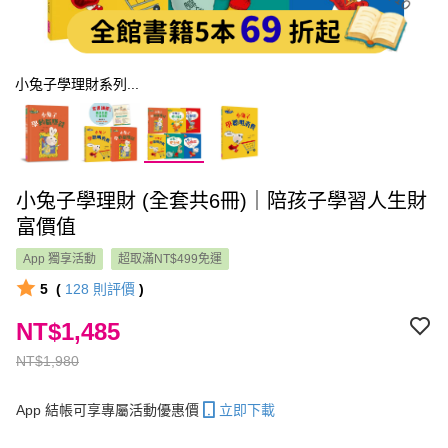
小兔子學理財系列...
小兔子學理財 (全套共6冊)｜陪孩子學習人生財
富價值
App 獨享活動
超取滿NT$499免運
5
(
128
則評價
)
NT$1,485
NT$1,980
App 結帳可享專屬活動優惠價
立即下載