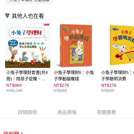
資料（包含姓名、電話或地址）提供予台灣大哥大進項蒐集、處理及利用，
是否繳費成功／繳費後需取消欲退款等相關疑問，請聯繫「AFTEE先享後付
每筆NT$200
由本公司與您本人進行分期帳單所需資料之確認、核對及更正。
客戶支援中心」
https://netprotections.freshdesk.com/support/home
3.完整用戶服務條款，請詳閱以下連結：
https://oppay.tw/userRule
🔻 其他人也在看
【注意事項】
１．透過由恩沛科技股份有限公司提供之「AFTEE先享後付」服務完成之交
易，需依本服務之必要範圍內提供個人資料，並將交易相關給付款項請求債
權轉讓予恩沛科技股份有限公司。
２．關於個人資料處理事宜，請瀏覽以下網址：
https://aftee.tw/terms/#terms3
３．未成年的使用者請事先徵得法定代理人或監護人之同意方可使用
「AFTEE先享後付」，若未經同意申辦者引起之損失，本公司不負相關責
任。
４．使用「AFTEE先享後付」時，將依據個別帳號之用戶狀況，依本公司即
小兔子學理財套書(共4
小兔子學理財6：小兔
小兔子學理財5：
時審查核予不同之上限額度；若仍有額度不足之情形，本公司將視審查結果
冊)｜陪孩子從賺、
子學動腦賺錢
子學聰明消費
請求用戶進行身份認證。
買、存、捐學人生財富
NT$960
NT$276
NT$276
５．嚴禁一人註冊多個帳號或使用他人資訊註冊。若發現惡意使用之情形，
NT$1,280
NT$350
NT$350
價值
恩沛科技股份有限公司將有權停止該用戶之使用額度並採取法律行動。
詳細說明
商品規格
相關推薦