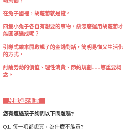
萌到翻！
在兔子國裡，胡蘿蔔就是錢。
四隻小兔子各自有想要的事物，該怎麼運用胡蘿蔔才
能圓滿達成呢？
引導式繪本開啟親子的金錢對話，簡明易懂又生活化
的方式，
討論勞動的價值、理性消費、節約規劃......等重要概
念。
兒童理財推薦
您有遭遇孩子詢問以下問題嗎?
Q1: 每一項都想買，為什麼不能買?