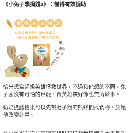
《小兔子學捐錢4》：懂得有效捐助
恰米想當超級英雄拯救世界，不過和他想的不同，兔
子國沒有可怕的巨龍，買英雄裝好像也無濟於事。
奶奶提議恰米可以先幫肚子餓的熊蜂們找食物，於是
他改變計畫。