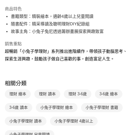
Apple Pay
商品特色
大哥付你分期
書籍類型：精裝繪本，適齡4歲以上兒童閱讀
相關說明
隨書配件：精采導讀及聰明理財DIY紀錄組
【大哥付你分期使用說明】
故事主角：小兔子兔尼透過籌辦畫展探索興趣致富
AFTEE先享後付
1.本服務由台灣大哥大提供，台灣大哥大用戶可立即使用無須另外申請。
2.付款方式選擇「大哥付你分期」，訂單成立後會自動跳轉到大哥付的交易
相關說明
銷售重點
流程，驗證手機門號後，選擇欲分期的期數、繳款截止日，確認付款後即完
【關於「AFTEE先享後付」】
成交易。
超暢銷「小兔子學理財」系列推出進階續作，帶領孩子動腦思考、
ATM付款
AFTEE先享後付是「在收到商品之後才付款」的支付方式。 讓您購物簡單
3.實際核准額度、可分期數及費用金額請依後續交易確認頁面所載為準。
探索生涯興趣，鼓勵孩子做自己喜歡的事，創造富足人生。
便利好安心！
4.訂單成立30分鐘內，如未前往確認交易或遇審核未通過，訂單將自動取
１．簡單：不需註冊會員、不需綁卡、不需儲值。
運送方式
消。如遇「轉專審核」未通過狀況，表示未達大哥付你分期系統評分，恕無
２．便利：只要手機號碼，簡訊認證，即可結帳。
法說明評估內容。
３．安心：先確認商品／服務後，再付款。
付款後全家取貨｜8/8-8/14運費優惠，結帳滿499即享免運。
【繳款方式說明】
相關分類
1.分期款項不併入電信帳單，「大哥付你分期」於每月結算日後寄送繳費提
每筆NT$70，滿NT$499(含以上)免運費
【「AFTEE先享後付」結帳流程】
醒簡訊。
１．於結帳方式選擇「AFTEE先享後付」後，將跳轉至「AFTEE先享後付」
理財 繪本
理財 讀本
理財 3-6歲
3-6歲 繪本
2.透過簡訊連結打開帳單後，可選擇「超商條碼／台灣大直營門市／銀行轉
付款後7-11取貨
結帳頁面，進行簡訊認證並確認金額後，即可完成結帳。
帳／街口支付／iPASS MONEY」等通路繳費。
２．訂單成立數日內，您將收到繳費通知簡訊。
每筆NT$70，滿NT$800(含以上)免運費
３．收到繳費通知簡訊後14天內，點擊此簡訊中的連結，可透過四大超商／
3-6歲 讀本
小兔子學理財 繪本
小兔子學理財 書籍
【注意事項】
ATM／網路銀行／等多元方式進行付款，方視為交易完成。
國內宅配/郵寄 (不適用離島、海外及郵局i郵箱)
1.本服務係由「台灣大哥大股份有限公司」（以下簡稱本公司）所提供，讓
※ 請注意：結帳手續完成當下不需立刻繳費，但若您需要取消訂單，請聯絡
小兔子學理財 讀本
小兔子學理財 4歲以上
用戶於交易時，得透過本服務購買商品或服務，並由商店將買賣／分期付款
每筆NT$70，滿NT$800(含以上)免運費
購買商品的店家。未經商家同意取消之訂單仍視為有效，需透過AFTEE先享
買賣價金債權讓與本公司後，依約使用本公司帳單繳交帳款。
後付繳納相關費用。
2.基於同意付款使用「大哥付你分期」之契約關係目的，商店將以您的個人
離島宅配（澎湖、金門、馬祖、小琉球；不適用於郵局i郵箱）
※ 交易是否成功請以「AFTEE先享後付 」之結帳頁面顯示為準，若有關於
小兔子學理財 兒童閱讀