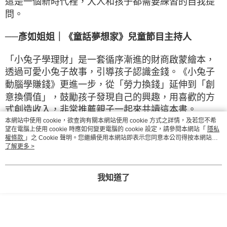
這是一個新時代裡，大人和孩子都需要練習的自我提
問。
──
彥如姐姐｜《童話夢想家》兒童節目主持人
「小兔子學理財」是一套循序漸進的財商啟蒙繪本，
透過可愛小兔子故事，引導孩子認識金錢。《小兔子
動腦學賺錢》更進一步，從「勞力換錢」延伸到「創
意換價值」，鼓勵孩子發現自己的興趣，用喜歡的方
式創造收入，非常推薦親子一起來共讀這本書。
本網站中使用 cookie，欲查詢有關本網站使用 cookie 方式之詳情，及若您不希
望在電腦上使用 cookie 時應如何變更電腦的 cookie 設定，請參閱本網站「
隱私
──
馬哈老師｜親子理財專家
權條款
」之 Cookie 聲明。您繼續使用本網站即表示您同意本公司得按本網站使
用條款之 Cookie 聲明使用 cookie。
了解更多 >
「小兔子學理財」系列套書，一直是我用來引導孩子
學習金錢觀的好幫手！很開心聽到這系列套書要出版
我知道了
第六集《小兔子學動腦賺錢》，從小學習商業思維準
沒錯！
──
陳雪如｜諮商心理師、講師、作家