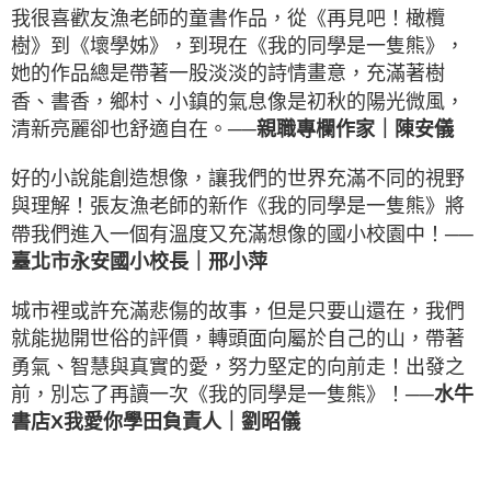
我很喜歡友漁老師的童書作品，從《再見吧！橄欖
樹》到《壞學姊》，到現在《我的同學是一隻熊》，
她的作品總是帶著一股淡淡的詩情畫意，充滿著樹
香、書香，鄉村、小鎮的氣息像是初秋的陽光微風，
｜
陳安儀
清新亮麗卻也舒適自在。
──親職專欄作家
好的小說能創造想像，讓我們的世界充滿不同的視野
與理解！張友漁老師的新作《我的同學是一隻熊》將
帶我們進入一個有溫度又充滿想像的國小校園中！
──
｜
邢小萍
臺北市永安國小校長
城市裡或許充滿悲傷的故事，但是只要山還在，我們
就能拋開世俗的評價，轉頭面向屬於自己的山，帶著
勇氣、智慧與真實的愛，努力堅定的向前走！出發之
前，別忘了再讀一次《我的同學是一隻熊》！
──水牛
｜
劉昭儀
書店X我愛你學田負責人