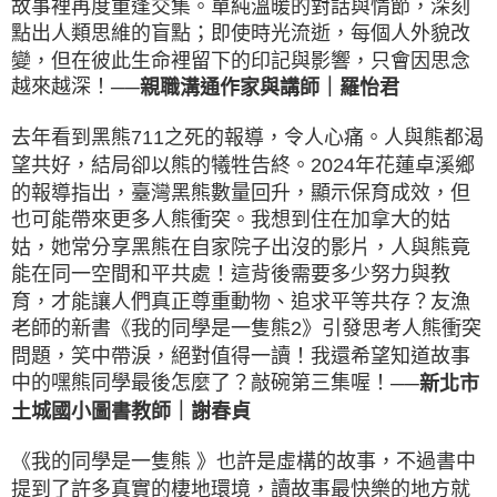
故事裡再度重逢交集。單純溫暖的對話與情節，深刻
點出人類思維的盲點；即使時光流逝，每個人外貌改
變，但在彼此生命裡留下的印記與影響，只會因思念
越來越深！
──親職溝通作家與講師｜羅怡君
去年看到黑熊711之死的報導，令人心痛。人與熊都渴
望共好，結局卻以熊的犧牲告終。2024年花蓮卓溪鄉
的報導指出，臺灣黑熊數量回升，顯示保育成效，但
也可能帶來更多人熊衝突。我想到住在加拿大的姑
姑，她常分享黑熊在自家院子出沒的影片，人與熊竟
能在同一空間和平共處！這背後需要多少努力與教
育，才能讓人們真正尊重動物、追求平等共存？友漁
老師的新書《我的同學是一隻熊2》引發思考人熊衝突
問題，笑中帶淚，絕對值得一讀！我還希望知道故事
中的嘿熊同學最後怎麼了？敲碗第三集喔！
──新北市
土城國小圖書教師｜謝春貞
《我的同學是一隻熊 》也許是虛構的故事，不過書中
提到了許多真實的棲地環境，讀故事最快樂的地方就