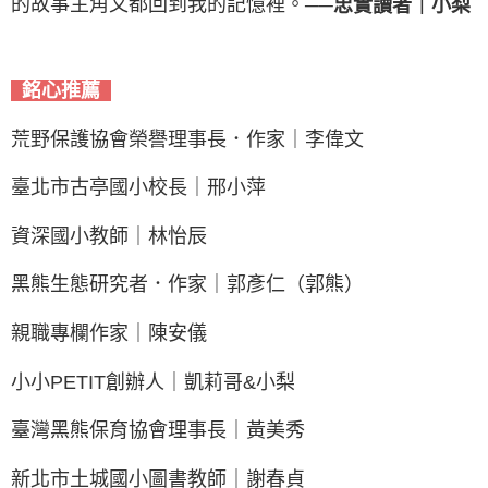
的故事主角又都回到我的記憶裡。
──忠實讀者｜小梨
銘心推薦
荒野保護協會榮譽理事長．作家｜李偉文
臺北市古亭國小校長
｜
邢小萍
資深國小教師
｜
林怡辰
黑熊生態研究者．作家
｜
郭彥仁（郭熊）
親職專欄作家
｜
陳安儀
小小PETIT創辦人
｜
凱莉哥&小梨
臺灣黑熊保育協會理事長
｜
黃美秀
新北市土城國小圖書教師
｜
謝春貞