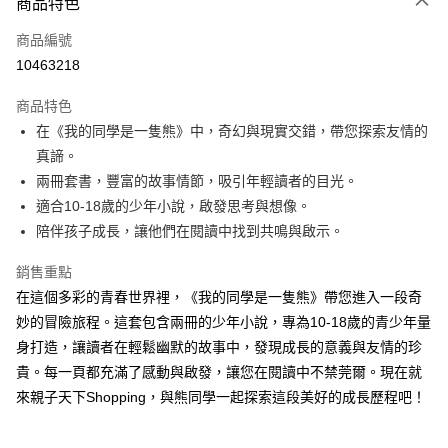
商品特色
信用卡一次付款
商品編號
LINE Pay
10463218
Apple Pay
商品特色
大哥付你分期
在《我的同學是一隻熊》中，奇幻與現實交錯，帶您探索友情的
相關說明
真諦。
【大哥付你分期使用說明】
兩冊套書，豐富的故事情節，吸引年輕讀者的目光。
AFTEE先享後付
1.本服務由台灣大哥大提供，台灣大哥大用戶可立即使用無須另外申請。
適合10-18歲的少年小說，啟發思考與想像。
2.付款方式選擇「大哥付你分期」，訂單成立後會自動跳轉到大哥付的交易
相關說明
流程，驗證手機門號後，選擇欲分期的期數、繳款截止日，確認付款後即完
陪伴孩子成長，讓他們在閱讀中找到共鳴與啟示。
【關於「AFTEE先享後付」】
成交易。
ATM付款
AFTEE先享後付是「在收到商品之後才付款」的支付方式。 讓您購物簡單
3.實際核准額度、可分期數及費用金額請依後續交易確認頁面所載為準。
銷售重點
便利好安心！
4.訂單成立30分鐘內，如未前往確認交易或遇審核未通過，訂單將自動取
１．簡單：不需註冊會員、不需綁卡、不需儲值。
在這個多彩的青春世界裡，《我的同學是一隻熊》帶您進入一段奇
運送方式
消。如遇「轉專審核」未通過狀況，表示未達大哥付你分期系統評分，恕無
２．便利：只要手機號碼，簡訊認證，即可結帳。
法說明評估內容。
妙的冒險旅程。這套包含兩冊的少年小說，專為10-18歲的青少年量
３．安心：先確認商品／服務後，再付款。
付款後全家取貨｜8/8-8/14運費優惠，結帳滿499即享免運。
【繳款方式說明】
身打造，讓讀者在輕鬆幽默的故事中，發現成長的意義與友情的珍
1.分期款項不併入電信帳單，「大哥付你分期」於每月結算日後寄送繳費提
每筆NT$70，滿NT$499(含以上)免運費
【「AFTEE先享後付」結帳流程】
貴。每一頁都充滿了感動與啟發，讓您在閱讀中不禁莞爾。現在就
醒簡訊。
１．於結帳方式選擇「AFTEE先享後付」後，將跳轉至「AFTEE先享後付」
2.透過簡訊連結打開帳單後，可選擇「超商條碼／台灣大直營門市／銀行轉
付款後7-11取貨
來親子天下Shopping，與熊同學一起探索這段美好的成長歷程吧！
結帳頁面，進行簡訊認證並確認金額後，即可完成結帳。
帳／街口支付／iPASS MONEY」等通路繳費。
２．訂單成立數日內，您將收到繳費通知簡訊。
每筆NT$70，滿NT$800(含以上)免運費
３．收到繳費通知簡訊後14天內，點擊此簡訊中的連結，可透過四大超商／
【注意事項】