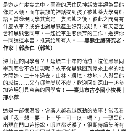
是遊走在虛實之中。臺灣的原住民神話故事認為黑熊
像是人類，而布農族的神話提到孩子被熊養大學會熊
語。當發現同學其實是一隻黑熊之後，彼此之間會有
什麼故事？或許也對黑熊產生好奇或疑問，有天甚至
會和黑熊當同事，一起從事生態保育的工作，邀請你
一同讀這本書，推薦給所有人。
──黑熊生態研究者．
作家｜郭彥仁（郭熊）
深山裡的同學會？！延續二十年的情誼，這位黑黑同
學到底會不會出現呢？故事從黑熊回到原來上學的地
方開始。二十年過去，山林、環境、棲地、人與黑熊
的感情……又有哪些變與不變？歡迎回到深山一起參
加這場別具意義的同學會！
──臺北市古亭國小校長｜
邢小萍
這是一部很溫馨，會讓人越看越感動的故事！當我看
到「我－想－要－上－學－可－以－嗎？」一頭黑熊
出現在門口這樣說，眼眶都泛淚了，很期待續集所有