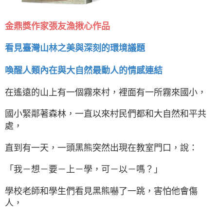
金鼎獎作家張友漁揪心作品
看見臺灣山林之美與深刻的環境議題
喚醒人類內在與大自然最動人的情感連結
在遙遠的山上有一個霧來村，裡面有一所霧來國小，
國小緊鄰著森林，一直以來村民們都和大自然和平共
處，
直到有一天，一頭黑熊突然出現在教室門口，說：
「我－想－要－上－學，可－以－嗎？」
學校老師和學生們看見黑熊嚇了一跳，害怕他會傷
人，