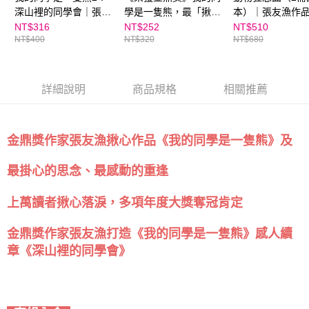
深山裡的同學會｜張友
學是一隻熊，最「揪
本）｜張友漁作
漁經典作品
心」的生態教育讀本｜
NT$316
NT$252
NT$510
NT$400
NT$320
NT$680
張友漁經典作品｜對應
SDG15 陸域生命
詳細說明
商品規格
相關推薦
金鼎獎作家張友漁揪心作品
《我的同學是一隻熊》
及
最掛心的思念、最感動的重逢
上萬讀者揪心落淚，多項年度大獎奪冠肯定
金鼎獎作家張友漁打造《我的同學是一隻熊》感人續
《
深山裡的同學會
》
章