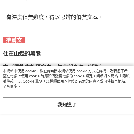
- 有深度但無難度，得以思辨的優質文本。
推薦文
住在山邊的黑熊
文／黑熊生態研究者．作家郭彥仁（郭熊）
本網站中使用 cookie，欲查詢有關本網站使用 cookie 方式之詳情，及若您不希
望在電腦上使用 cookie 時應如何變更電腦的 cookie 設定，請參閱本網站「
隱私
當我拿到《我的同學是一隻熊2：深山裡的同學會》的
權條款
」之 Cookie 聲明。您繼續使用本網站即表示您同意本公司得按本網站使
用條款之 Cookie 聲明使用 cookie。
了解更多 >
書稿時，光光是書名，就讓我立刻聯想最近黑熊與人
類的生活圈越來越重疊。
我知道了
陸陸續續，有些黑熊靠近山腳下生活。
大多數時間，黑熊都謹慎，小心翼翼、安安靜靜，有
時快閃，迅速爬上農地旁一株山黃麻，折斷樹枝，咬