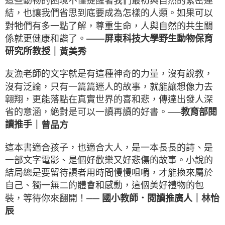
這些動物的困境不僅提醒著我們最初與自然的緊密連
結，也讓我們省思到底要成為怎樣的人類。如果可以
對牠們有多一點了解，尊重生命，人與自然的共生關
係就更健康和諧了。
——屏東科技大學野生動物保育
｜
黃美秀
研究所教授
友漁老師的文字就是有這種神奇的力量，沒有說教，
沒有泛論，只有一篇篇迷人的故事，就能讓想像力去
翶翔，更能落點在真實世界的喜和悲，傳達出發人深
省的意涵，絶對是可以一讀再讀的好書。
──教育部閱
｜
曾品方
讀推手
這本書適合孩子，也適合大人，是一本長長的詩、是
一部文字電影、是個好歡樂又好悲傷的故事。小說的
結局總是要留待讀者用時間慢慢咀嚼，才能換來屬於
自己、獨一無二的體會和感動，這個美好禮物的包
｜
林怡
裝，等待你來翻開！
── 國小教師．閱讀推廣人
辰