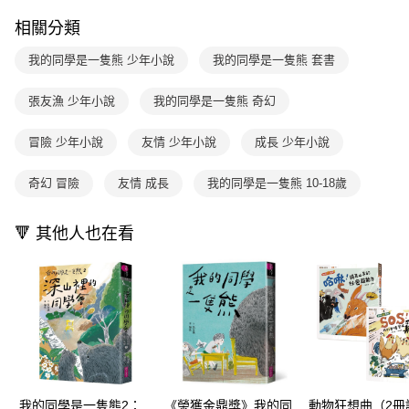
ATM／網路銀行／等多元方式進行付款，方視為交易完成。
國內宅配/郵寄 (不適用離島、海外及郵局i郵箱)
1.本服務係由「台灣大哥大股份有限公司」（以下簡稱本公司）所提供，讓
※ 請注意：結帳手續完成當下不需立刻繳費，但若您需要取消訂單，請聯絡
相關分類
用戶於交易時，得透過本服務購買商品或服務，並由商店將買賣／分期付款
每筆NT$70，滿NT$800(含以上)免運費
購買商品的店家。未經商家同意取消之訂單仍視為有效，需透過AFTEE先享
買賣價金債權讓與本公司後，依約使用本公司帳單繳交帳款。
後付繳納相關費用。
我的同學是一隻熊 少年小說
我的同學是一隻熊 套書
2.基於同意付款使用「大哥付你分期」之契約關係目的，商店將以您的個人
離島宅配（澎湖、金門、馬祖、小琉球；不適用於郵局i郵箱）
※ 交易是否成功請以「AFTEE先享後付 」之結帳頁面顯示為準，若有關於
資料（包含姓名、電話或地址）提供予台灣大哥大進項蒐集、處理及利用，
是否繳費成功／繳費後需取消欲退款等相關疑問，請聯繫「AFTEE先享後付
每筆NT$200
由本公司與您本人進行分期帳單所需資料之確認、核對及更正。
張友漁 少年小說
我的同學是一隻熊 奇幻
客戶支援中心」
https://netprotections.freshdesk.com/support/home
3.完整用戶服務條款，請詳閱以下連結：
https://oppay.tw/userRule
海外包裹航空運送
查看運費
【注意事項】
冒險 少年小說
友情 少年小說
成長 少年小說
１．透過由恩沛科技股份有限公司提供之「AFTEE先享後付」服務完成之交
易，需依本服務之必要範圍內提供個人資料，並將交易相關給付款項請求債
奇幻 冒險
友情 成長
我的同學是一隻熊 10-18歲
權轉讓予恩沛科技股份有限公司。
２．關於個人資料處理事宜，請瀏覽以下網址：
https://aftee.tw/terms/#terms3
🔻 其他人也在看
３．未成年的使用者請事先徵得法定代理人或監護人之同意方可使用
「AFTEE先享後付」，若未經同意申辦者引起之損失，本公司不負相關責
任。
４．使用「AFTEE先享後付」時，將依據個別帳號之用戶狀況，依本公司即
時審查核予不同之上限額度；若仍有額度不足之情形，本公司將視審查結果
請求用戶進行身份認證。
５．嚴禁一人註冊多個帳號或使用他人資訊註冊。若發現惡意使用之情形，
恩沛科技股份有限公司將有權停止該用戶之使用額度並採取法律行動。
我的同學是一隻熊2：
《榮獲金鼎獎》我的同
動物狂想曲（2冊