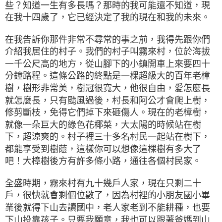
些？知道一生有多長嗎？那時的我可能還不知道，現
在我十四歲了，它已經決定了我的現在和我的未來。
在我告訴你那件非常不尋常的事之前，我得先跟你們
介紹我居住的村子。我們的村子叫霧來村，位於海拔
一千公尺高的地方，從山腳下的小鎮開車上來要四十
分鐘路程。這條公路的終點是一棵超級大的百年老樟
樹，樹形非常美，樹冠很寬大，他很自由，愛怎麼長
就怎麼長，只有颱風過後，村長和阿公才會爬上樹，
修剪斷枝，免得它們掉下來砸傷人。現在的老樟樹，
就像一朵巨大的綠色花椰菜，大太陽的時候站在樹
下，超涼爽的。村子裡三十多名村民一起站在樹下，
都能享受到樹蔭，這樣你可以想像這棵樹有多大了
吧！大樟樹後方有許多條小路，通往各個村民家。
全盛時期，霧來村有九十幾戶人家，現在只剩二十
戶，很快就會剩個位數了，因為村裡的小朋友國小畢
業後就得下山去讀國中，老人家老到不能耕種，也要
下山投靠孩子。只要我願意，我也可以跟著爸媽到山