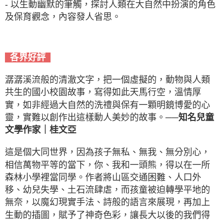
- 以生動幽默的筆觸，探討人類在大自然中扮演的角色
及保育觀念，內容發人省思。
各界好評
潺潺溪流般的清澈文字，把一個虛擬的，動物與人類
共生的國小校園故事，寫得如此天馬行空，溫情厚
實，如非經過大自然的洗禮與保有一顆明鏡博愛的心
靈，實難以創作出這樣動人美妙的故事。
──知名兒童
文學作家｜桂文亞
這是個大同世界，因為孩子無私、無我、無分別心，
相信萬物平等的當下，你、我和一頭熊，得以在一所
森林小學裡當同學。作者將山區交通困難、人口外
移、幼兒失學、土石流肆虐，而孩童被迫轉學平地的
無奈，以魔幻現實手法、詩般的語言來展現，再加上
生動的插圖，賦予了神奇色彩，讓長大以後的我們得