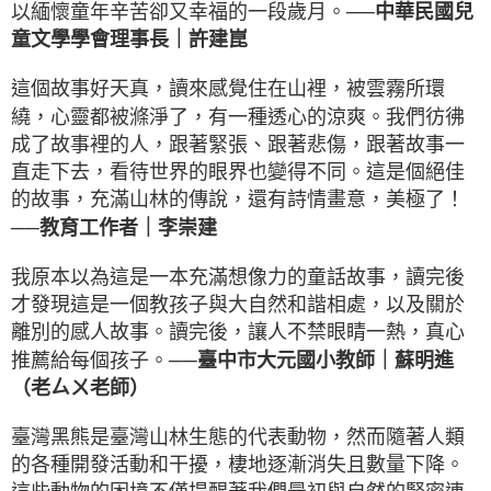
以緬懷童年辛苦卻又幸福的一段歲月。
──中華民國兒
｜
許建崑
童文學學會理事長
這個故事好天真，讀來感覺住在山裡，被雲霧所環
繞，心靈都被滌淨了，有一種透心的涼爽。我們彷彿
成了故事裡的人，跟著緊張、跟著悲傷，跟著故事一
直走下去，看待世界的眼界也變得不同。這是個絕佳
的故事，充滿山林的傳說，還有詩情畫意，美極了！
｜
李崇建
──教育工作者
我原本以為這是一本充滿想像力的童話故事，讀完後
才發現這是一個教孩子與大自然和諧相處，以及關於
離別的感人故事。讀完後，讓人不禁眼睛一熱，真心
｜
蘇明進
推薦給每個孩子。
──臺中市大元國小教師
（老ㄙㄨ老師）
臺灣黑熊是臺灣山林生態的代表動物，然而隨著人類
的各種開發活動和干擾，棲地逐漸消失且數量下降。