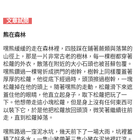
文章試閱
熊在森林
嘿熊緩緩的走在森林裡，四肢踩在鋪著蕨類與落葉的
山徑上，那是一片非常古老的樹林，每一棵樹都穿著
松蘿的外衣，散落在附近的大小石頭也被苔蘚包覆。
嘿熊鑽過一棵彎折成拱門的樹幹，樹幹上同樣覆蓋著
厚厚的松蘿，他從底下經過時，頭頂擦過樹幹，一塊
松蘿掉在他的頭上。隨著嘿熊的走動，松蘿滑下來遮
蓋住他的眼睛，他直立起身子，取下松蘿把玩了一
下。他想帶走這小塊松蘿，但是身上沒有任何東西可
以裝下它，於是他把松蘿放回頭頂，微笑著繼續往前
走，直到松蘿掉落。
嘿熊路過一窪泥水坑，幾天前下了一場大雨，坑裡蓄
積了好多水，一隻山豬帶著三隻小豬在泥地裡打滾。