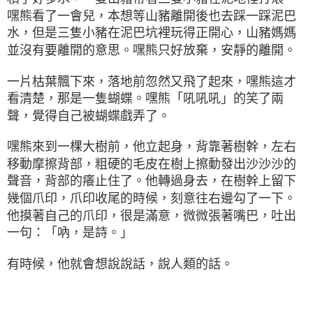
嘿熊看了一會兒，本想等山豬離開後也去踩一踩泥巴
水，但是三隻小豬在泥巴坑裡玩得正開心，山豬媽媽
並沒有要離開的意思。嘿熊只好放棄，安靜的離開。
一片枯葉飄下來，落地前忽然又飛了起來，嘿熊這才
看清楚，那是一隻蝴蝶。嘿熊「吼吼吼」的笑了兩
聲，覺得自己被蝴蝶戲弄了。
嘿熊來到一棵大樹前，他立起身，背靠著樹幹，左右
移動摩擦背部，粗硬的毛皮在樹上擦動發出沙沙沙的
聲音，背部的癢止住了。他轉過身去，在樹幹上留下
幾個爪印，爪印收尾的時候，刻意往右邊勾了一下。
他摸著自己的爪印，很是滿意，微微張著嘴巴，吐出
一句：「吶，是詩。」
有時候，他就會想說說話，說人類的話。