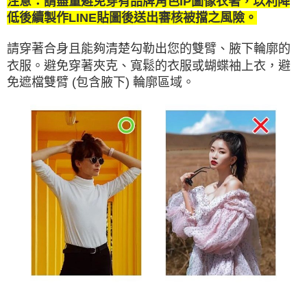
注意：請
盡量避免穿有品牌角色IP圖像衣著，以利降
低後續製作LINE貼圖後送出審核被擋之風險。
請穿著合身且能夠清楚勾勒出您的雙臂、腋下輪廓的
衣服。避免穿著夾克、寬鬆的衣服或蝴蝶袖上衣，避
免遮檔雙臂 (包含腋下) 輪廓區域。