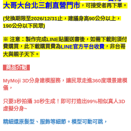
大哥大台北三創直營門市
，可接受者再下單。
(兌換期限至2026/12/31止，
建議身高90公分以上，
)
190公分以下民眾
※ 注意：
製作完成LINE貼圖送審後，如需下載則須付
費購買，此下載購買費為
，非台哥
LINE官方平台收費
大與親子天下。
商品介紹
MyMoji 3D分身建模服務，讓民眾走進360度環景建模
儀，
只要3秒拍攝 30秒生成！即可打造出99%相似真人3D
虛擬分身~
精細還原髮型、服飾等細節。模型可動可跳，