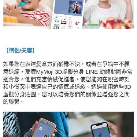
【情侶/夫妻】
如果您在表達愛意方面猶豫不決，或者在爭論中不願
意退縮，那麼MyMoji 3D虛擬分身 LINE 動態貼圖非常
適合您。他們充當情感促進者，使您能夠在親密時刻
和小衝突中表達自己的情感或道歉。透過使用這些3D
虛擬分身貼圖，您可以培養您們的關係並增強您之間
的聯繫。