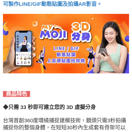
可製作LINE/GIF動態貼圖及拍攝AR影音。
商品特色
◆只需 33 秒即可建立您的 3D 虛擬
分身
台灣首創360度環繞捕捉建模技術，鏡頭只需3秒拍攝
捕捉你的整個身體，在短短30秒內生成套有骨架可以