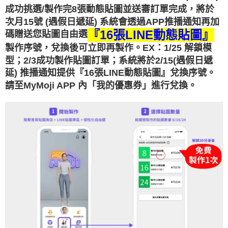
成功挑選/製作完8張動態貼圖並送審訂單完成，將於
次月15號 (遇假日遞延) 系統會透過APP推播通知再加
『16張LINE動態貼圖』
碼贈送您貼圖自由選
EX：1/25 解鎖模
製作序號，兌換後可立即再製作。
型；2/3成功製作貼圖訂單；系統將於2/15(遇假日遞
延) 推播通知提供『16張LINE動態貼圖』兌換序號。
請至MyMoji APP 內「我的優惠券」進行兌換。