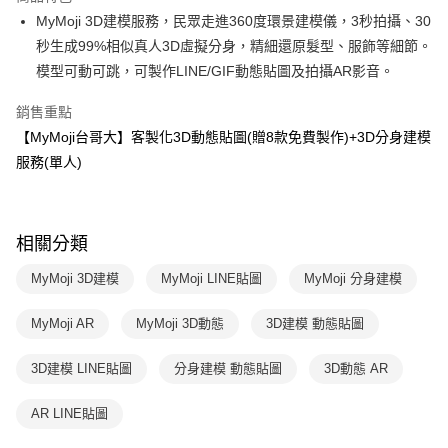
MyMoji 3D建模服務，民眾走進360度環景建模儀，3秒拍攝、30
數位發送
秒生成99%相似真人3D虛擬分身，精細還原髮型、服飾等細節。
免運費
模型可動可跳，可製作LINE/GIF動態貼圖及拍攝AR影音。
銷售重點
【MyMoji台哥大】客製化3D動態貼圖(贈8款免費製作)+3D分身建模
服務(單人)
相關分類
MyMoji 3D建模
MyMoji LINE貼圖
MyMoji 分身建模
MyMoji AR
MyMoji 3D動態
3D建模 動態貼圖
3D建模 LINE貼圖
分身建模 動態貼圖
3D動態 AR
AR LINE貼圖