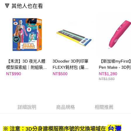
🔻 其他人也在看
【禾流】3D 夜光人體
3Doodler 3D列印筆
【新加坡myFirst
模型探索組｜附組裝說
FLEXY耗材包 (屬
Pen Make - 3
明書及加大海報
Create筆專用顏料)
(紅色)
NT$990
NT$500
NT$1,280
NT$1,580
詳細說明
商品規格
相關推薦
台灣
※ 注意：3D分身建模服務序號的兌換場域在