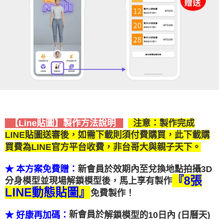
【Line貼圖】製作方法說明
注意：製作完成
LINE貼圖送審後，如需下載則須付費購買，此下載購
買費為LINE官方平台收費，非台哥大與親子天下。
★ 本方案免費贈：
新會員於
效期內至兌換地點拍攝3D
『
8張
分身模型並現場解鎖模型後，馬上享有製作
LINE動態貼圖
』
免費製作！
新會員於
解鎖模型的10日內 (日曆天)
★ 好康再加碼：