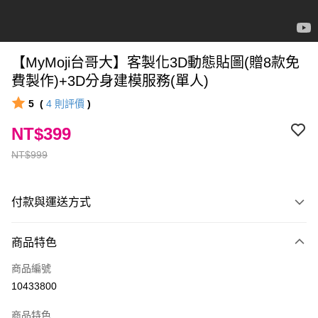
【MyMoji台哥大】客製化3D動態貼圖(贈8款免
費製作)+3D分身建模服務(單人)
5
(
4
則評價
)
NT$399
NT$999
付款與運送方式
付款方式
商品特色
信用卡一次付款
商品編號
ATM付款
10433800
運送方式
商品特色