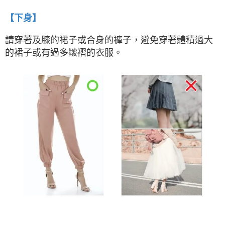
【下身】
請穿著及膝的裙子或合身的褲子，避免穿著體積過大
的裙子或有過多皺褶的衣服。