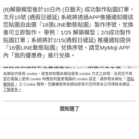
(8)
解鎖模型後於10日內 (日曆天) 成功製作貼圖訂單，
次月15號 (遇假日遞延) 系統將透過APP推播通知贈送
您貼圖自由選『16張LINE動態貼圖』製作序號，兌換
後可立即製作。 舉例
：1/25 解鎖模型；2/3成功製作
貼圖訂單；系統將於2/15(遇假日遞延) 推播通知提供
『16張LINE動態貼圖』兌換序號。請至MyMoji APP
內「我的優惠券」進行兌換。
其餘使用規範及收費標準依MyMoji服務公告為準，台
本網站中使用 cookie，欲查詢有關本網站使用 cookie 方式之詳情，及若您不希
灣大哥大保留隨時變更、修正、暫停或終止本活動之
望在電腦上使用 cookie 時應如何變更電腦的 cookie 設定，請參閱本網站「
隱私
權利。
權條款
」之 Cookie 聲明。您繼續使用本網站即表示您同意本公司得按本網站使
用條款之 Cookie 聲明使用 cookie。
了解更多 >
顯示電腦版詳細說明
我知道了
商品規格