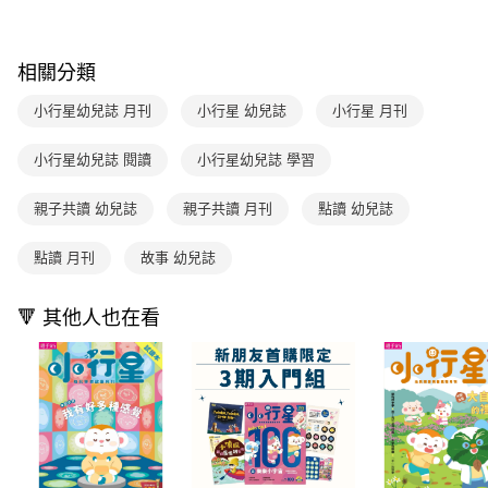
【注意事項】
ATM／網路銀行／等多元方式進行付款，方視為交易完成。
海外小行星雜誌訂閱航空運送
查看運費
1.本服務係由「台灣大哥大股份有限公司」（以下簡稱本公司）所提供，讓
※ 請注意：結帳手續完成當下不需立刻繳費，但若您需要取消訂單，請聯絡
用戶於交易時，得透過本服務購買商品或服務，並由商店將買賣／分期付款
購買商品的店家。未經商家同意取消之訂單仍視為有效，需透過AFTEE先享
買賣價金債權讓與本公司後，依約使用本公司帳單繳交帳款。
相關分類
後付繳納相關費用。
2.基於同意付款使用「大哥付你分期」之契約關係目的，商店將以您的個人
※ 交易是否成功請以「AFTEE先享後付 」之結帳頁面顯示為準，若有關於
資料（包含姓名、電話或地址）提供予台灣大哥大進項蒐集、處理及利用，
小行星幼兒誌 月刊
小行星 幼兒誌
小行星 月刊
是否繳費成功／繳費後需取消欲退款等相關疑問，請聯繫「AFTEE先享後付
由本公司與您本人進行分期帳單所需資料之確認、核對及更正。
客戶支援中心」
https://netprotections.freshdesk.com/support/home
3.完整用戶服務條款，請詳閱以下連結：
https://oppay.tw/userRule
小行星幼兒誌 閱讀
小行星幼兒誌 學習
【注意事項】
１．透過由恩沛科技股份有限公司提供之「AFTEE先享後付」服務完成之交
親子共讀 幼兒誌
親子共讀 月刊
點讀 幼兒誌
易，需依本服務之必要範圍內提供個人資料，並將交易相關給付款項請求債
權轉讓予恩沛科技股份有限公司。
２．關於個人資料處理事宜，請瀏覽以下網址：
點讀 月刊
故事 幼兒誌
https://aftee.tw/terms/#terms3
３．未成年的使用者請事先徵得法定代理人或監護人之同意方可使用
「AFTEE先享後付」，若未經同意申辦者引起之損失，本公司不負相關責
🔻 其他人也在看
任。
４．使用「AFTEE先享後付」時，將依據個別帳號之用戶狀況，依本公司即
時審查核予不同之上限額度；若仍有額度不足之情形，本公司將視審查結果
請求用戶進行身份認證。
５．嚴禁一人註冊多個帳號或使用他人資訊註冊。若發現惡意使用之情形，
恩沛科技股份有限公司將有權停止該用戶之使用額度並採取法律行動。