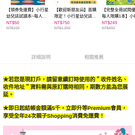
【領券免運費】小行星
【歡迎新朋友🤗】首購
【完整全冊試閱
幼兒誌試讀本~每人限
限定！小行星幼兒誌3
每人限購1本】小
購一份
期（新刊3期）
幼兒誌★2024年1
NT$50
NT$750
NT$249
NT$100
NT$1,350
NT$450
號★大自然的禮
詳細說明
相關推薦
★若您是現訂戶，請留意續訂時使用的＂收件姓名、
收件地址＂資料需與原訂購時相同，期數方能為您展
延。
★
即日起結帳金額滿5千，立即升等Premium會員，
享受全年24次親子Shopping消費免運費！