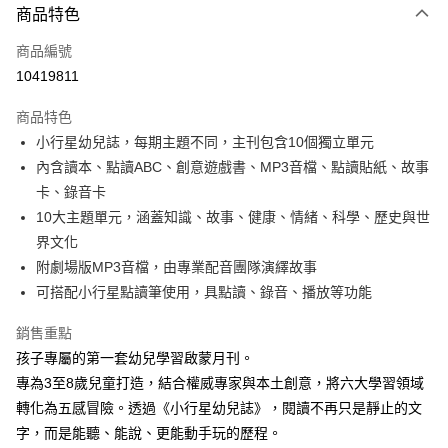
商品特色
信用卡一次付款
商品編號
LINE Pay
10419811
Apple Pay
商品特色
大哥付你分期
小行星幼兒誌，每期主題不同，主刊包含10個獨立單元
相關說明
內含讀本、點讀ABC、創意遊戲書、MP3音檔、點讀貼紙、故事
【大哥付你分期使用說明】
卡、錄音卡
AFTEE先享後付
1.本服務由台灣大哥大提供，台灣大哥大用戶可立即使用無須另外申請。
10大主題單元，涵蓋知識、故事、健康、情緒、科學、歷史與世
2.付款方式選擇「大哥付你分期」，訂單成立後會自動跳轉到大哥付的交易
相關說明
流程，驗證手機門號後，選擇欲分期的期數、繳款截止日，確認付款後即完
界文化
【關於「AFTEE先享後付」】
成交易。
ATM付款
AFTEE先享後付是「在收到商品之後才付款」的支付方式。 讓您購物簡單
附劇場版MP3音檔，由專業配音團隊演繹故事
3.實際核准額度、可分期數及費用金額請依後續交易確認頁面所載為準。
便利好安心！
可搭配小行星點讀筆使用，具點讀、錄音、播放等功能
4.訂單成立30分鐘內，如未前往確認交易或遇審核未通過，訂單將自動取
１．簡單：不需註冊會員、不需綁卡、不需儲值。
運送方式
消。如遇「轉專審核」未通過狀況，表示未達大哥付你分期系統評分，恕無
２．便利：只要手機號碼，簡訊認證，即可結帳。
法說明評估內容。
銷售重點
３．安心：先確認商品／服務後，再付款。
國內宅配/郵寄 (不適用離島、海外及郵局i郵箱)
【繳款方式說明】
孩子專屬的第一套幼兒學習啟蒙月刊。
1.分期款項不併入電信帳單，「大哥付你分期」於每月結算日後寄送繳費提
每筆NT$70，滿NT$800(含以上)免運費
【「AFTEE先享後付」結帳流程】
專為3至8歲兒童打造，結合權威專家與本土創意，將六大學習領域
醒簡訊。
１．於結帳方式選擇「AFTEE先享後付」後，將跳轉至「AFTEE先享後付」
2.透過簡訊連結打開帳單後，可選擇「超商條碼／台灣大直營門市／銀行轉
離島宅配（澎湖、金門、馬祖、小琉球；不適用於郵局i郵箱）
轉化為五感冒險。透過《小行星幼兒誌》，閱讀不再只是靜止的文
結帳頁面，進行簡訊認證並確認金額後，即可完成結帳。
帳／街口支付／iPASS MONEY」等通路繳費。
２．訂單成立數日內，您將收到繳費通知簡訊。
字，而是能聽、能說、更能動手玩的歷程。
每筆NT$200
３．收到繳費通知簡訊後14天內，點擊此簡訊中的連結，可透過四大超商／