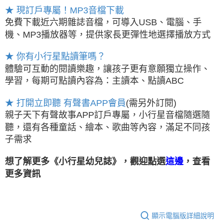
★ 現訂戶專屬！MP3音檔下載
免費下載近六期雜誌音檔，可導入USB、電腦、手
機、MP3播放器等，提供家長更彈性地選擇播放方式
★ 你有小行星點讀筆嗎？
體驗可互動的閱讀樂趣，讓孩子更有意願獨立操作、
學習，每期可點讀內容為：主讀本、點讀ABC
★ 打開立即聽 有聲書APP會員
(需另外訂閱)
親子天下有聲故事APP訂戶專屬，小行星音檔隨選隨
聽，還有各種童話、繪本、歌曲等內容，滿足不同孩
子需求
想了解更多《小行星幼兒誌》，觀迎點選
，查看
這邊
更多資訊
顯示電腦版詳細說明