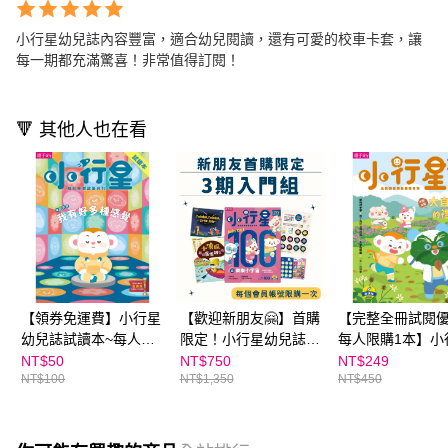
小行星幼兒誌內容豐富，適合幼兒閱讀，還有可愛的校車卡套，讓
每一期都充滿驚喜！非常值得訂閱！
🔻 其他人也在看
【領券免運費】小行星
【歡迎新朋友🤗】首購
【完整全冊試閱
幼兒誌試讀本~每人限
限定！小行星幼兒誌3
每人限購1本】小
購一份
期（新刊3期）
幼兒誌★2024年1
NT$50
NT$750
NT$249
NT$100
NT$1,350
NT$450
號★大自然的禮