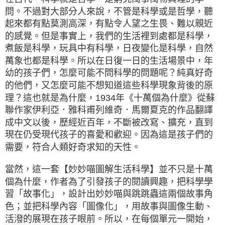
問。不過對大部分人來說，不管是科學或是哲學，聽
起來都有點莫測高深，有點令人望之生畏、難以親近
的感覺。但是事實上，我們的生活裡到處都是科學，
煮飯是科學，玩具中有科學，日夜變化是科學，自然
萬象也都是科學。所以在日復一日的生活場景中，年
幼的孩子們，怎麼可能不問科學的問題呢？純真好奇
的他們，又怎麼可能不想知道這些科學現象背後的原
理？這也就是為什麼，1934年《十萬個為什麼》從蘇
聯作家伊利亞．雅科甫列維奇．馬爾夏克的作品翻譯
成中文以後，歷經近百年，不斷被改寫、擴充，直到
現在仍受現代孩子的喜愛和歡迎。因為這是孩子們的
需要，符合人類好奇求知的天性。
當然，這一套【妙妙喵圖解生活科學】並不只是十萬
個為什麼，作者為了引發孩子的閱讀興趣，把科學學
習「故事化」，設計出妙妙喵與跳跳蟲這兩個故事角
色；並把科學內容「圖像化」，用故事與圖像生動、
活潑的展現在孩子眼前。所以，在每個單元一開始，