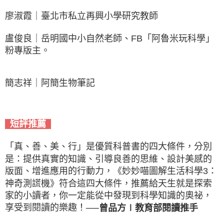
廖淑霞｜臺北市私立再興小學研究教師
盧俊良｜岳明國中小自然老師、FB「阿魯米玩科學」
粉專版主。
簡志祥｜阿簡生物筆記
短評推薦
「真、善、美、行」是優質科普書的四大條件，分別
是：提供真實的知識、引導良善的思維、設計美感的
版面、增進應用的行動力，《妙妙喵圖解生活科學3：
神奇測謊機》符合這四大條件，推薦給天生就是探索
家的小讀者，你一定能從中發現到科學知識的奧祕，
享受到閱讀的樂趣！
──曾品方∣教育部閱讀推手