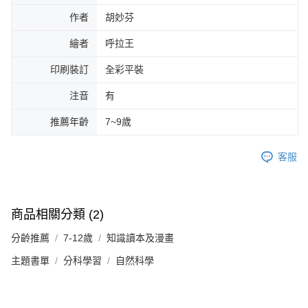
作者
胡妙芬
繪者
呼拉王
印刷裝訂
全彩平裝
注音
有
推薦年齡
7~9歲
客服
商品相關分類 (2)
分齡推薦
7-12歲
知識讀本及漫畫
主題書單
分科學習
自然科學