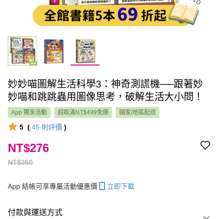
妙妙喵圖解生活科學3：神奇測謊機──跟著妙
妙喵和跳跳蟲用圖像思考，破解生活大小問！
App 獨享活動
超取滿NT$499免運
國家/地區配送
5
(
45
則評價
)
NT$276
NT$350
App 結帳可享專屬活動優惠價
立即下載
付款與運送方式