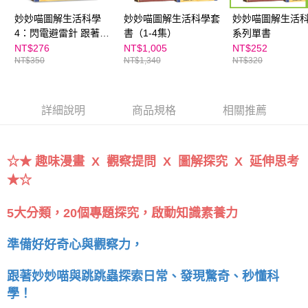
妙妙喵圖解生活科學
妙妙喵圖解生活科學套
妙妙喵圖解生活
4：閃電避雷針 跟著妙
書（1-4集）
系列單書
妙喵和跳跳蟲用圖像思
NT$276
NT$1,005
NT$252
NT$350
NT$1,340
NT$320
考，破解生活大小問！
詳細說明
商品規格
相關推薦
☆★ 趣味漫畫 X 觀察提問 X 圖解探究 X 延伸思考
★☆
5大分類，20個專題探究，啟動知識素養力
準備好好奇心與觀察力，
跟著妙妙喵與跳跳蟲探索日常、發現驚奇、秒懂科
學！