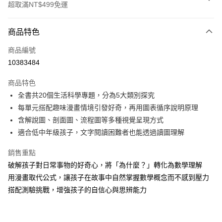
超取滿NT$499免運
付款方式
商品特色
信用卡一次付款
商品編號
LINE Pay
10383484
Apple Pay
商品特色
大哥付你分期
全書共20個生活科學專題，分為5大類別探究
相關說明
每單元搭配趣味漫畫情境引發好奇，再用圖表循序說明原理
【大哥付你分期使用說明】
含解說圖、剖面圖、流程圖等多種視覺呈現方式
AFTEE先享後付
1.本服務由台灣大哥大提供，台灣大哥大用戶可立即使用無須另外申請。
適合低中年級孩子，文字閱讀困難者也能透過讀圖理解
2.付款方式選擇「大哥付你分期」，訂單成立後會自動跳轉到大哥付的交易
相關說明
流程，驗證手機門號後，選擇欲分期的期數、繳款截止日，確認付款後即完
【關於「AFTEE先享後付」】
成交易。
銷售重點
ATM付款
AFTEE先享後付是「在收到商品之後才付款」的支付方式。 讓您購物簡單
3.實際核准額度、可分期數及費用金額請依後續交易確認頁面所載為準。
破解孩子對日常事物的好奇心，將「為什麼？」轉化為數學理解
便利好安心！
4.訂單成立30分鐘內，如未前往確認交易或遇審核未通過，訂單將自動取
１．簡單：不需註冊會員、不需綁卡、不需儲值。
用漫畫取代公式，讓孩子在故事中自然掌握數學概念而不感到壓力
運送方式
消。如遇「轉專審核」未通過狀況，表示未達大哥付你分期系統評分，恕無
２．便利：只要手機號碼，簡訊認證，即可結帳。
法說明評估內容。
搭配測驗挑戰，增強孩子的自信心與思辨能力
３．安心：先確認商品／服務後，再付款。
付款後全家取貨｜8/8-8/14運費優惠，結帳滿499即享免運。
【繳款方式說明】
1.分期款項不併入電信帳單，「大哥付你分期」於每月結算日後寄送繳費提
每筆NT$70，滿NT$499(含以上)免運費
【「AFTEE先享後付」結帳流程】
醒簡訊。
１．於結帳方式選擇「AFTEE先享後付」後，將跳轉至「AFTEE先享後付」