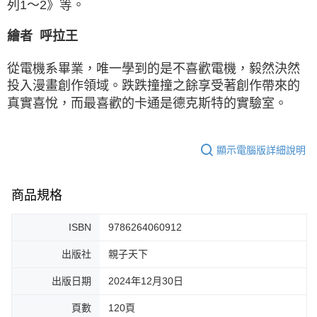
列1～2》等。
繪者
呼拉王
從電機系畢業，唯一學到的是不喜歡電機，毅然決然
投入漫畫創作領域。跌跌撞撞之餘享受著創作帶來的
真實喜悅，而最喜歡的卡通是德克斯特的實驗室。
顯示電腦版詳細說明
商品規格
ISBN
9786264060912
出版社
親子天下
出版日期
2024年12月30日
頁數
120頁