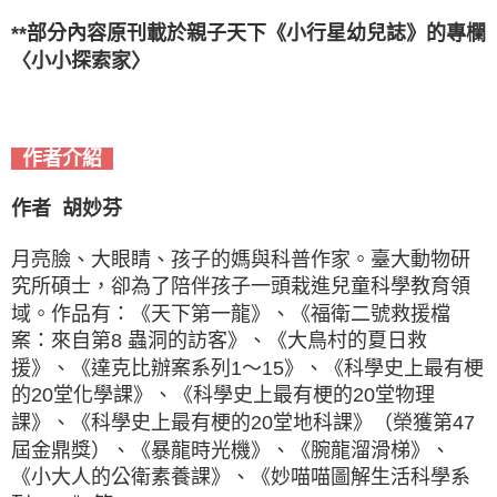
**部分內容原刊載於親子天下《小行星幼兒誌》的專欄
〈小小探索家〉
作者介紹
作者 胡妙芬
月亮臉、大眼睛、孩子的媽與科普作家。臺大動物研
究所碩士，卻為了陪伴孩子一頭栽進兒童科學教育領
域。作品有：《天下第一龍》、《福衛二號救援檔
案：來自第8 蟲洞的訪客》、《大鳥村的夏日救
援》、《達克比辦案系列1～15》、《科學史上最有梗
的20堂化學課》、《科學史上最有梗的20堂物理
課》、《科學史上最有梗的20堂地科課》（榮獲第47
屆金鼎獎）、《暴龍時光機》、《腕龍溜滑梯》、
《小大人的公衛素養課》、《妙喵喵圖解生活科學系