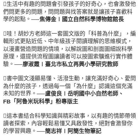
生活中有趣的問題會引發孩子的好奇心，也會激發他
們問更多的問題，問問題與找答案就是讓孩子喜歡科
學的起點。
──焦傳金∣國立自然科學博物館館長
哇！胡妙方老師這一套圖文版的「科普為什麼」，編
輯形式更貼近低、中年級孩子閱讀理解的思維模式，
以漫畫營造問題的情境，以解說圖和剖面圖細說科學
原理，還提供流程圖讓讀者可以按圖索驥進行實作體
驗。
──廖淑霞∣臺北市私立再興小學研究教師
書中圖文淺顯易懂、活潑生動，讓充滿好奇心、愛問
為什麼的孩子，透過每一個「為什麼」認識這個充滿
未知的世界。
──盧俊良∣岳明國中小自然老師、
FB「阿魯米玩科學」粉專版主
這本書結合科學知識與精彩故事，以有趣的情節帶領
讀者探索，內容輕鬆易懂又具啟發性，絕對會激發你
的學習興趣。
──簡志祥∣阿簡生物筆記