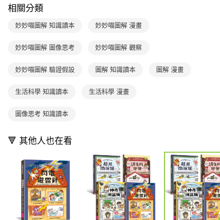
2.透過簡訊連結打開帳單後，可選擇「超商條碼／台灣大直營門市／銀行轉
付款後7-11取貨
結帳頁面，進行簡訊認證並確認金額後，即可完成結帳。
相關分類
帳／街口支付／iPASS MONEY」等通路繳費。
２．訂單成立數日內，您將收到繳費通知簡訊。
每筆NT$70，滿NT$800(含以上)免運費
３．收到繳費通知簡訊後14天內，點擊此簡訊中的連結，可透過四大超商／
妙妙喵圖解 知識讀本
妙妙喵圖解 漫畫
【注意事項】
ATM／網路銀行／等多元方式進行付款，方視為交易完成。
國內宅配/郵寄 (不適用離島、海外及郵局i郵箱)
1.本服務係由「台灣大哥大股份有限公司」（以下簡稱本公司）所提供，讓
※ 請注意：結帳手續完成當下不需立刻繳費，但若您需要取消訂單，請聯絡
用戶於交易時，得透過本服務購買商品或服務，並由商店將買賣／分期付款
妙妙喵圖解 圖像思考
妙妙喵圖解 觀察
每筆NT$70，滿NT$800(含以上)免運費
購買商品的店家。未經商家同意取消之訂單仍視為有效，需透過AFTEE先享
買賣價金債權讓與本公司後，依約使用本公司帳單繳交帳款。
後付繳納相關費用。
2.基於同意付款使用「大哥付你分期」之契約關係目的，商店將以您的個人
離島宅配（澎湖、金門、馬祖、小琉球；不適用於郵局i郵箱）
※ 交易是否成功請以「AFTEE先享後付 」之結帳頁面顯示為準，若有關於
妙妙喵圖解 驗證假設
圖解 知識讀本
圖解 漫畫
資料（包含姓名、電話或地址）提供予台灣大哥大進項蒐集、處理及利用，
是否繳費成功／繳費後需取消欲退款等相關疑問，請聯繫「AFTEE先享後付
每筆NT$200
由本公司與您本人進行分期帳單所需資料之確認、核對及更正。
客戶支援中心」
https://netprotections.freshdesk.com/support/home
3.完整用戶服務條款，請詳閱以下連結：
https://oppay.tw/userRule
生活科學 知識讀本
生活科學 漫畫
海外包裹航空運送
查看運費
【注意事項】
１．透過由恩沛科技股份有限公司提供之「AFTEE先享後付」服務完成之交
圖像思考 知識讀本
易，需依本服務之必要範圍內提供個人資料，並將交易相關給付款項請求債
權轉讓予恩沛科技股份有限公司。
２．關於個人資料處理事宜，請瀏覽以下網址：
🔻 其他人也在看
https://aftee.tw/terms/#terms3
３．未成年的使用者請事先徵得法定代理人或監護人之同意方可使用
「AFTEE先享後付」，若未經同意申辦者引起之損失，本公司不負相關責
任。
４．使用「AFTEE先享後付」時，將依據個別帳號之用戶狀況，依本公司即
時審查核予不同之上限額度；若仍有額度不足之情形，本公司將視審查結果
請求用戶進行身份認證。
５．嚴禁一人註冊多個帳號或使用他人資訊註冊。若發現惡意使用之情形，
恩沛科技股份有限公司將有權停止該用戶之使用額度並採取法律行動。