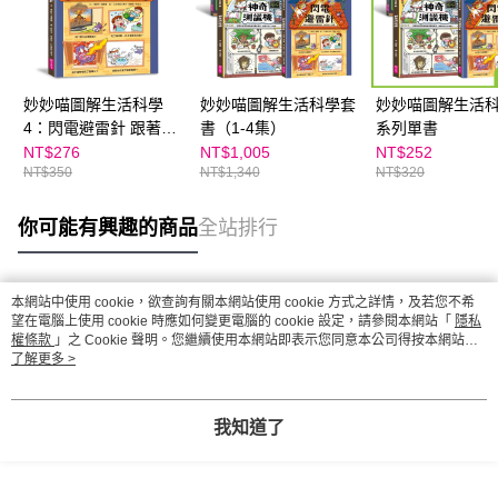
妙妙喵圖解生活科學
妙妙喵圖解生活科學套
妙妙喵圖解生活
4：閃電避雷針 跟著妙
書（1-4集）
系列單書
妙喵和跳跳蟲用圖像思
NT$276
NT$1,005
NT$252
NT$350
NT$1,340
NT$320
考，破解生活大小問！
你可能有興趣的商品
全站排行
本網站中使用 cookie，欲查詢有關本網站使用 cookie 方式之詳情，及若您不希
熱門標籤
望在電腦上使用 cookie 時應如何變更電腦的 cookie 設定，請參閱本網站「
隱私
權條款
」之 Cookie 聲明。您繼續使用本網站即表示您同意本公司得按本網站使
用條款之 Cookie 聲明使用 cookie。
了解更多 >
我知道了