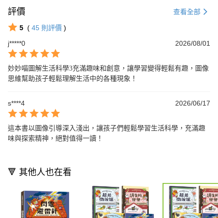
評價
查看全部
5
(
45
則評價
)
j*****0
2026/08/01
妙妙喵圖解生活科學3充滿趣味和創意，讓學習變得輕鬆有趣，圖像
思維幫助孩子輕鬆理解生活中的各種現象！
s****4
2026/06/17
這本書以圖像引導深入淺出，讓孩子們輕鬆學習生活科學，充滿趣
味與探索精神，絕對值得一讀！
🔻 其他人也在看