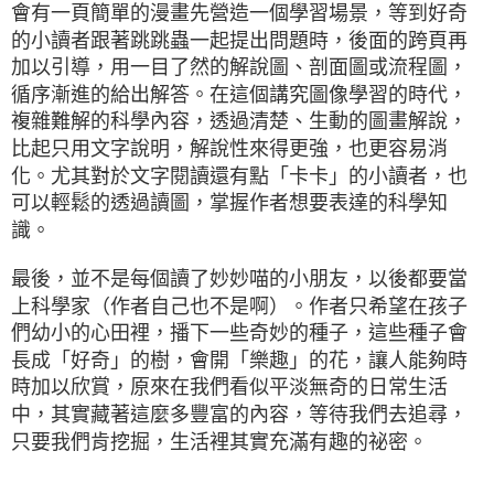
會有一頁簡單的漫畫先營造一個學習場景，等到好奇
的小讀者跟著跳跳蟲一起提出問題時，後面的跨頁再
加以引導，用一目了然的解說圖、剖面圖或流程圖，
循序漸進的給出解答。在這個講究圖像學習的時代，
複雜難解的科學內容，透過清楚、生動的圖畫解說，
比起只用文字說明，解說性來得更強，也更容易消
化。尤其對於文字閱讀還有點「卡卡」的小讀者，也
可以輕鬆的透過讀圖，掌握作者想要表達的科學知
識。
最後，並不是每個讀了妙妙喵的小朋友，以後都要當
上科學家（作者自己也不是啊）。作者只希望在孩子
們幼小的心田裡，播下一些奇妙的種子，這些種子會
長成「好奇」的樹，會開「樂趣」的花，讓人能夠時
時加以欣賞，原來在我們看似平淡無奇的日常生活
中，其實藏著這麼多豐富的內容，等待我們去追尋，
只要我們肯挖掘，生活裡其實充滿有趣的祕密。