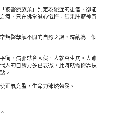
「被醫療放棄」判定為絕症的患者，卻能
治療，只在佛堂誠心懺悔，結果腫瘤神奇
常規醫學解不開的自癒之謎，歸納為一個
平衡，病邪就會入侵，人就會生病。人雖
代人的自癒力多已衰微，此時就需倚靠扶
點。
使正氣充盈，生命力沛然勃發。
。