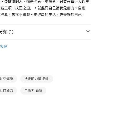
先享後付是「在收到商品之後才付款」的支付方式。 讓您購物簡單
康、亞健康的人，還是老者、重病者，只要在每一天的生
准額度、可分期數及費用金額請依後續交易確認頁面所載為準。
心！
實這三項「扶正之道」，就能靠自己補養免疫力、自癒
立30分鐘內，如未前往確認交易或遇審核未通過，訂單將自動取
：不需註冊會員、不需綁卡、不需儲值。
「轉專審核」未通過狀況，表示未達大哥付你分期系統評分，恕
病辟易，舊疾不復發。更健康的生活，更美好的自己。
：只要手機號碼，簡訊認證，即可結帳。
評估內容。
：先確認商品／服務後，再付款。
式說明】
取貨｜8/8-8/14運費優惠，結帳滿499即享免運。
項不併入電信帳單，「大哥付你分期」於每月結算日後寄送繳費提
EE先享後付」結帳流程】
類 (1)
0，滿NT$499(含以上)免運費
方式選擇「AFTEE先享後付」後，將跳轉至「AFTEE先享後
訊連結打開帳單後，可選擇「超商條碼／台灣大直營門市／銀行轉
頁面，進行簡訊認證並確認金額後，即可完成結帳。
家庭與生活
家庭生活
付／iPASS MONEY」等通路繳費。
1取貨
成立數日內，您將收到繳費通知簡訊。
客服
費通知簡訊後14天內，點擊此簡訊中的連結，可透過四大超商
0，滿NT$800(含以上)免運費
項】
網路銀行／等多元方式進行付款，方視為交易完成。
係由「台灣大哥大股份有限公司」（以下簡稱本公司）所提供，讓
：結帳手續完成當下不需立刻繳費，但若您需要取消訂單，請聯
郵寄 (不適用離島、海外及郵局i郵箱)
易時，得透過本服務購買商品或服務，並由商店將買賣／分期付
的店家。未經商家同意取消之訂單仍視為有效，需透過AFTEE
金債權讓與本公司後，依約使用本公司帳單繳交帳款。
繳納相關費用。
0，滿NT$800(含以上)免運費
意付款使用「大哥付你分期」之契約關係目的，商店將以您的個人
否成功請以「AFTEE先享後付 」之結帳頁面顯示為準，若有關於
含姓名、電話或地址）提供予台灣大哥大進項蒐集、處理及利
功／繳費後需取消欲退款等相關疑問，請聯繫「AFTEE先享後
（澎湖、金門、馬祖、小琉球；不適用於郵局i郵箱）
量 亞健康
扶正的力量 老化
公司與您本人進行分期帳單所需資料之確認、核對及更正。
援中心」
https://netprotections.freshdesk.com/support/home
00
戶服務條款，請詳閱以下連結：
https://oppay.tw/userRule
項】
氣 自癒力
自癒力 養氣
航空運送
查看運費
恩沛科技股份有限公司提供之「AFTEE先享後付」服務完成之
依本服務之必要範圍內提供個人資料，並將交易相關給付款項請
讓予恩沛科技股份有限公司。
個人資料處理事宜，請瀏覽以下網址：
ee.tw/terms/#terms3