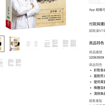
App 結
付款與運
超取滿NT$
付款方式
商品特色
信用卡一
商品編號
10363509
LINE Pay
商品特色
Apple Pay
針對長
面對死
大哥付你
提供真
相關說明
【大哥付
喚醒自
AFTEE先
1.本服務
清除負
2.付款方
相關說明
流程，驗
銷售重點
【關於「A
ATM付款
完成交易