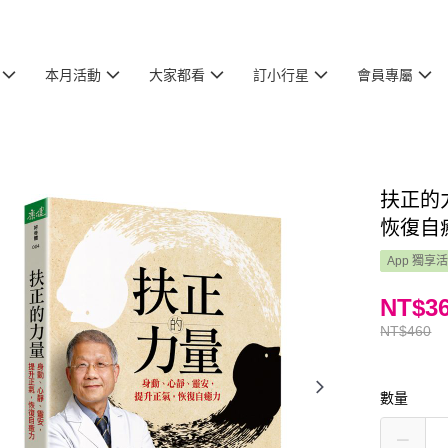
本月活動
大家都看
訂小行星
會員專屬
扶正的
恢復自
App 獨享
NT$3
NT$460
數量