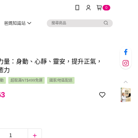
0
爸媽知識站
力量：身動、心靜、靈安，提升正氣，
癒力
活動
超取滿NT$499免運
國家/地區配送
63