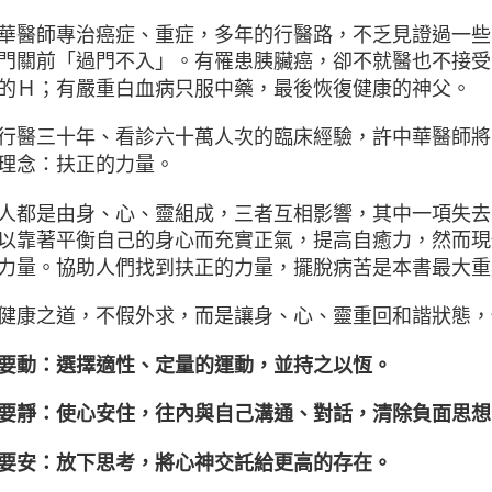
華醫師專治癌症、重症，多年的行醫路，不乏見證過一些
門關前「過門不入」。有罹患胰臟癌，卻不就醫也不接受
的Ｈ；有嚴重白血病只服中藥，最後恢復健康的神父。
行醫三十年、看診六十萬人次的臨床經驗，許中華醫師將
理念：扶正的力量。
人都是由身、心、靈組成，三者互相影響，其中一項失去
以靠著平衡自己的身心而充實正氣，提高自癒力，然而現
力量。協助人們找到扶正的力量，擺脫病苦是本書最大重
健康之道，不假外求，而是讓身、心、靈重回和諧狀態，
要動：選擇適性、定量的運動，並持之以恆。
要靜：使心安住，往內與自己溝通、對話，清除負面思想
要安：放下思考，將心神交託給更高的存在。