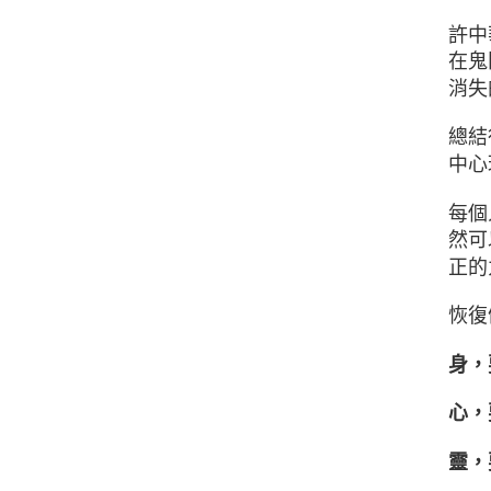
許中
在鬼
消失
總結
中心
每個
然可
正的
恢復
身，
心，
靈，