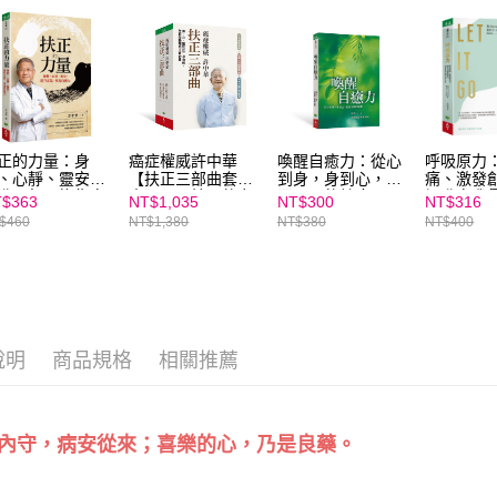
３．未成
「AFTE
任。
４．使用「
即時審查
結果請求
５．嚴禁
形，恩沛
正的力量：身
癌症權威許中華
喚醒自癒力：從心
呼吸原力
動。
、心靜、靈安，
【扶正三部曲套
到身，身到心，找
痛、激發
升正氣，恢復自
書】：《扶正的力
回全面的健康
提升自我
$363
NT$1,035
NT$300
NT$316
力｜親子家庭嚴
量》、《扶正的樂
最原始也
$460
NT$1,380
NT$380
NT$400
館
章》、《扶正的聖
力量
手》
說明
商品規格
相關推薦
內守，病安從來；喜樂的心，乃是良藥。