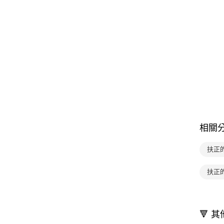
相關
扶正
扶正
🔻 