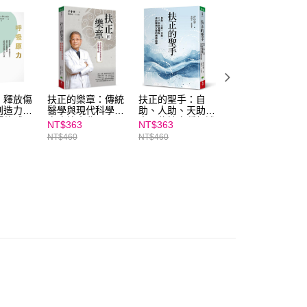
年的使用者請事先徵得法定代理人或監護人之同意方可使用
E先享後付」，若未經同意申辦者引起之損失，本公司不負相關責
AFTEE先享後付」時，將依據個別帳號之用戶狀況，依本公司
核予不同之上限額度；若仍有額度不足之情形，本公司將視審查
用戶進行身份認證。
一人註冊多個帳號或使用他人資訊註冊。若發現惡意使用之情
科技股份有限公司將有權停止該用戶之使用額度並採取法律行
：釋放傷
扶正的樂章：傳統
扶正的聖手：自
擺脫情緒消耗：不
創造力、
醫學與現代科學的
助、人助、天助，
再被負能量控制，
價值感，
自癒協奏曲
十八位妙音種籽述
找回身心安在力量
NT$363
NT$363
NT$355
最強大的
說醫病交會的療癒
NT$460
NT$460
NT$450
故事