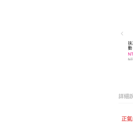
扶
動
提
NT
癒
NT
選
詳細
正氣