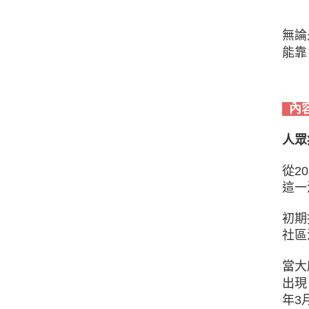
無論
能靠
內
人眾
從2
這一
初期
社區
當大
出現
年3