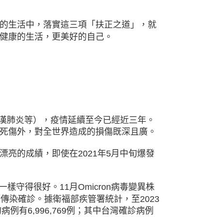
的生活中，落實這三項「扶正之道」，就
健康的生活，更美好的自己。
、武漢肺炎等），疫情延續至今已經近三年。
死傷外，對全世界造成的損傷既深且廣。
亮的成績，即使在2021年5月中旬爆發
樣守得很好。11月Omicron病毒變異株
傳染確診。據衛福部疾管署統計，至2023
的病例有6,996,769例；其中台灣確診病例