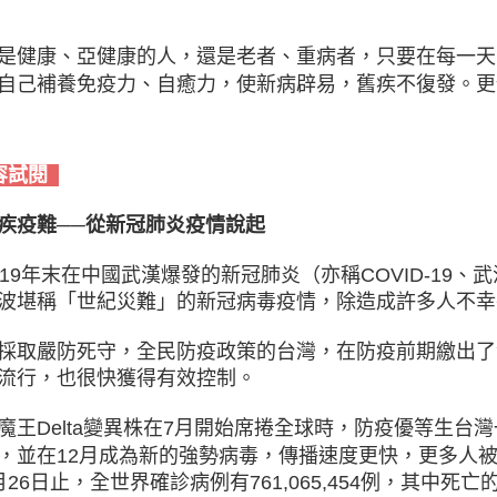
是健康、亞健康的人，還是老者、重病者，只要在每一天
自己補養免疫力、自癒力，使新病辟易，舊疾不復發。更
容試閱
疾疫難──從新冠肺炎疫情說起
019年末在中國武漢爆發的新冠肺炎（亦稱COVID-19
波堪稱「世紀災難」的新冠病毒疫情，除造成許多人不幸
採取嚴防死守，全民防疫政策的台灣，在防疫前期繳出了漂
流行，也很快獲得有效控制。
魔王Delta變異株在7月開始席捲全球時，防疫優等生台灣一
，並在12月成為新的強勢病毒，傳播速度更快，更多人被
月26日止，全世界確診病例有761,065,454例，其中死亡