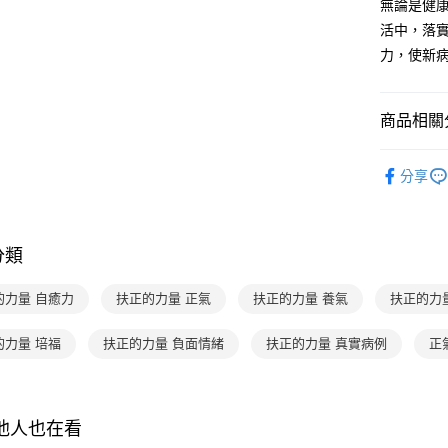
AFTEE
無論是健
3.實際核
便利好安
活中，落
4.訂單成
１．簡單
消。如遇
力，使新
２．便利
運送方式
無法說明
３．安心
【繳款方
付款後全家
1.分期款
【「AFT
商品相關分
醒簡訊。
每筆NT$7
１．於結帳
2.透過簡
付」結帳
分齡推薦
帳／街口支
付款後7-1
２．訂單
分享
３．收到繳
每筆NT$7
【注意事
／ATM／
1.本服務
※ 請注意
國內宅配/
用戶於交
絡購買商品
款買賣價
分類
先享後付
每筆NT$7
2.基於同
※ 交易是
資料（包
是否繳費成
離島宅配
的力量 自癒力
扶正的力量 正氣
扶正的力量 養氣
扶正的力
用，由本
付客戶支
每筆NT$2
3.完整用
的力量 培福
扶正的力量 負面情緒
扶正的力量 真實病例
【注意事
正
海外包裹
１．透過由
交易，需
求債權轉
２．關於
其他人也在看
https://aft