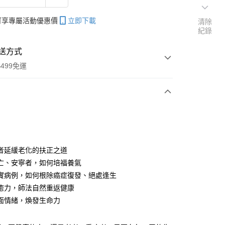
帳可享專屬活動優惠價
立即下載
清除
紀錄
送方式
499免運
次付款
者延緩老化的扶正之道
亡、安寧者，如何培福養氣
分期
實病例，如何根除癌症復發、絕處逢生
你分期使用說明】
癒力，師法自然重返健康
享後付
由台灣大哥大提供，台灣大哥大用戶可立即使用無須另外申請。
面情緒，煥發生命力
式選擇「大哥付你分期」，訂單成立後會自動跳轉到大哥付的交易
證手機門號後，選擇欲分期的期數、繳款截止日，確認付款後即
FTEE先享後付」】
。