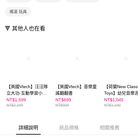
1.本服務係由「台灣大哥大股份有限公司」（以下簡稱本公司）所提供，讓
※ 請注意：結帳手續完成當下不需立刻繳費，但若您需要取消訂單，請聯絡
用戶於交易時，得透過本服務購買商品或服務，並由商店將買賣／分期付款
購買商品的店家。未經商家同意取消之訂單仍視為有效，需透過AFTEE先享
買賣價金債權讓與本公司後，依約使用本公司帳單繳交帳款。
搖滾 玩具
後付繳納相關費用。
2.基於同意付款使用「大哥付你分期」之契約關係目的，商店將以您的個人
※ 交易是否成功請以「AFTEE先享後付 」之結帳頁面顯示為準，若有關於
資料（包含姓名、電話或地址）提供予台灣大哥大進項蒐集、處理及利用，
是否繳費成功／繳費後需取消欲退款等相關疑問，請聯繫「AFTEE先享後付
🔻 其他人也在看
由本公司與您本人進行分期帳單所需資料之確認、核對及更正。
客戶支援中心」
https://netprotections.freshdesk.com/support/home
3.完整用戶服務條款，請詳閱以下連結：
https://oppay.tw/userRule
【注意事項】
１．透過由恩沛科技股份有限公司提供之「AFTEE先享後付」服務完成之交
易，需依本服務之必要範圍內提供個人資料，並將交易相關給付款項請求債
權轉讓予恩沛科技股份有限公司。
２．關於個人資料處理事宜，請瀏覽以下網址：
https://aftee.tw/terms/#terms3
３．未成年的使用者請事先徵得法定代理人或監護人之同意方可使用
「AFTEE先享後付」，若未經同意申辦者引起之損失，本公司不負相關責
任。
【英國Vtech】汪汪隊
【英國Vtech】音樂童
【荷蘭New Class
４．使用「AFTEE先享後付」時，將依據個別帳號之用戶狀況，依本公司即
立大功-互動學習小筆
謠翻翻書
Toys】幼兒音樂吉
時審查核予不同之上限額度；若仍有額度不足之情形，本公司將視審查結果
電(新版)
經典版B- 10344
NT$1,599
NT$699
NT$1,045
請求用戶進行身份認證。
NT$2,199
NT$999
NT$1,190
５．嚴禁一人註冊多個帳號或使用他人資訊註冊。若發現惡意使用之情形，
恩沛科技股份有限公司將有權停止該用戶之使用額度並採取法律行動。
詳細說明
商品規格
相關推薦