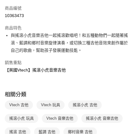
信用卡一次付款
商品編號
LINE Pay
10363473
Apple Pay
商品特色
大哥付你分期
與搖滾小虎音樂吉他一起搖滾歡唱吧！和五種動物們一起隨著搖
相關說明
滾、藍調和鄉村音樂旋律演奏，或切換三種吉他音效來創作屬於
【大哥付你分期使用說明】
自己的歌曲，幫助孩子發展運動技能。
AFTEE先享後付
1.本服務由台灣大哥大提供，台灣大哥大用戶可立即使用無須另外申請。
2.付款方式選擇「大哥付你分期」，訂單成立後會自動跳轉到大哥付的交易
相關說明
銷售重點
流程，驗證手機門號後，選擇欲分期的期數、繳款截止日，確認付款後即完
【關於「AFTEE先享後付」】
成交易。
【英國Vtech】搖滾小虎音樂吉他
ATM付款
AFTEE先享後付是「在收到商品之後才付款」的支付方式。 讓您購物簡單
3.實際核准額度、可分期數及費用金額請依後續交易確認頁面所載為準。
便利好安心！
4.訂單成立30分鐘內，如未前往確認交易或遇審核未通過，訂單將自動取
１．簡單：不需註冊會員、不需綁卡、不需儲值。
運送方式
消。如遇「轉專審核」未通過狀況，表示未達大哥付你分期系統評分，恕無
２．便利：只要手機號碼，簡訊認證，即可結帳。
法說明評估內容。
３．安心：先確認商品／服務後，再付款。
相關分類
國內宅配/郵寄 (不適用離島、海外及郵局i郵箱)
【繳款方式說明】
1.分期款項不併入電信帳單，「大哥付你分期」於每月結算日後寄送繳費提
每筆NT$70，滿NT$800(含以上)免運費
【「AFTEE先享後付」結帳流程】
Vtech 吉他
Vtech 玩具
搖滾小虎 吉他
醒簡訊。
１．於結帳方式選擇「AFTEE先享後付」後，將跳轉至「AFTEE先享後付」
2.透過簡訊連結打開帳單後，可選擇「超商條碼／台灣大直營門市／銀行轉
結帳頁面，進行簡訊認證並確認金額後，即可完成結帳。
帳／街口支付／iPASS MONEY」等通路繳費。
搖滾小虎 玩具
Vtech 音樂吉他
搖滾小虎 音樂吉他
２．訂單成立數日內，您將收到繳費通知簡訊。
３．收到繳費通知簡訊後14天內，點擊此簡訊中的連結，可透過四大超商／
【注意事項】
ATM／網路銀行／等多元方式進行付款，方視為交易完成。
搖滾 吉他
藍調 吉他
鄉村音樂 吉他