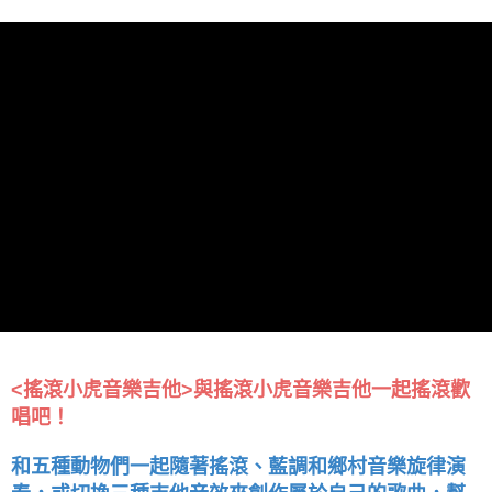
<搖滾小虎音樂吉他>與搖滾小虎音樂吉他一起搖滾歡
唱吧！
和五種動物們一起隨著搖滾、藍調和鄉村音樂旋律演