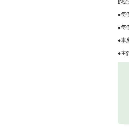
的遊
●每
●每
●本
●主