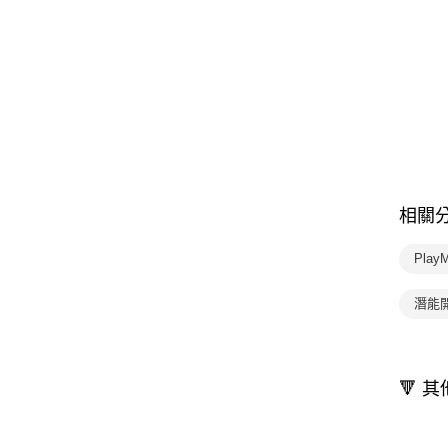
相關
Pla
潛能
🔻 