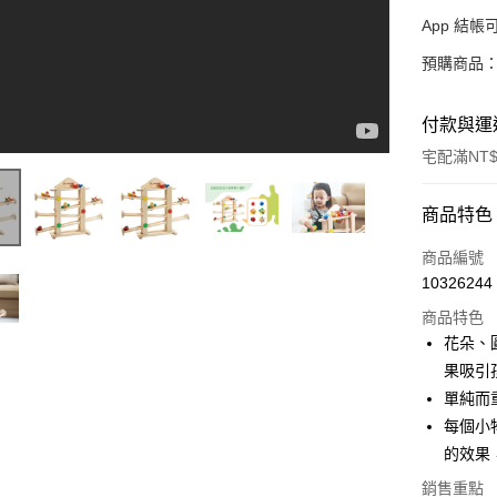
App 結
預購商品：
付款與運
宅配滿NT$
付款方式
商品特色
信用卡一
商品編號
10326244
LINE Pay
商品特色
Apple Pay
花朵、
果吸引
大哥付你
單純而
相關說明
【大哥付
每個小
AFTEE先
1.本服務
的效果
2.付款方
相關說明
流程，驗
銷售重點
【關於「A