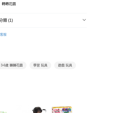
。
先享後付是「在收到商品之後才付款」的支付方式。 讓您購物簡單
e】轉轉花園
准額度、可分期數及費用金額請依後續交易確認頁面所載為準。
心！
立30分鐘內，如未前往確認交易或遇審核未通過，訂單將自動取
：不需註冊會員、不需綁卡、不需儲值。
「轉專審核」未通過狀況，表示未達大哥付你分期系統評分，恕
：只要手機號碼，簡訊認證，即可結帳。
類 (1)
評估內容。
：先確認商品／服務後，再付款。
式說明】
郵寄 (不適用離島、海外及郵局i郵箱)
項不併入電信帳單，「大哥付你分期」於每月結算日後寄送繳費提
3-6歲
玩具與用品
EE先享後付」結帳流程】
客服
0，滿NT$800(含以上)免運費
方式選擇「AFTEE先享後付」後，將跳轉至「AFTEE先享後
訊連結打開帳單後，可選擇「超商條碼／台灣大直營門市／銀行轉
頁面，進行簡訊認證並確認金額後，即可完成結帳。
付／iPASS MONEY」等通路繳費。
成立數日內，您將收到繳費通知簡訊。
費通知簡訊後14天內，點擊此簡訊中的連結，可透過四大超商
項】
網路銀行／等多元方式進行付款，方視為交易完成。
係由「台灣大哥大股份有限公司」（以下簡稱本公司）所提供，讓
：結帳手續完成當下不需立刻繳費，但若您需要取消訂單，請聯
易時，得透過本服務購買商品或服務，並由商店將買賣／分期付
的店家。未經商家同意取消之訂單仍視為有效，需透過AFTEE
3-6歲 轉轉花園
學習 玩具
遊戲 玩具
金債權讓與本公司後，依約使用本公司帳單繳交帳款。
繳納相關費用。
意付款使用「大哥付你分期」之契約關係目的，商店將以您的個人
否成功請以「AFTEE先享後付 」之結帳頁面顯示為準，若有關於
含姓名、電話或地址）提供予台灣大哥大進項蒐集、處理及利
功／繳費後需取消欲退款等相關疑問，請聯繫「AFTEE先享後
公司與您本人進行分期帳單所需資料之確認、核對及更正。
援中心」
https://netprotections.freshdesk.com/support/home
戶服務條款，請詳閱以下連結：
https://oppay.tw/userRule
項】
恩沛科技股份有限公司提供之「AFTEE先享後付」服務完成之
依本服務之必要範圍內提供個人資料，並將交易相關給付款項請
讓予恩沛科技股份有限公司。
個人資料處理事宜，請瀏覽以下網址：
ee.tw/terms/#terms3