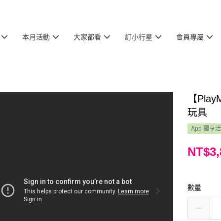
本月活動
大家都看
訂小行星
會員專屬
【Pl
玩具
App 獨享
NT$3,
數量