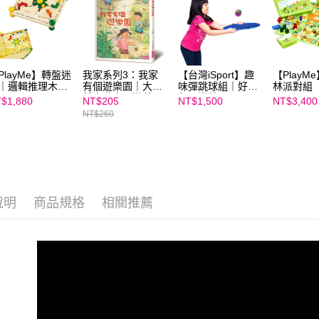
３．未成
「AFTE
任。
４．使用「
即時審查
結果請求
PlayMe】轉盤迷
我家系列3：我家
【台灣iSport】趣
【PlayM
｜邏輯推理木製
有個遊樂園｜大自
味彈跳球組｜好童
林派對組
５．嚴禁
具
然中隨處是遊戲
年★樂齡玩具
形，恩沛
$1,880
NT$205
NT$1,500
NT$3,400
動。
NT$260
說明
商品規格
相關推薦