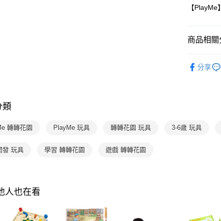
ATM付款
完成交易
AFTEE
【PlayM
3.實際核
便利好安
4.訂單成
１．簡單
消。如遇
２．便利
運送方式
商品相關分
無法說明
３．安心
【繳款方
國內宅配/
1.分期款
分齡推薦
【「AFT
醒簡訊。
分享
每筆NT$7
１．於結帳
2.透過簡
付」結帳
帳／街口支
２．訂單
３．收到繳
【注意事
／ATM／
分類
1.本服務
※ 請注意
用戶於交
絡購買商品
yMe 轉轉花園
PlayMe 玩具
轉轉花園 玩具
3-6歲 玩具
款買賣價
先享後付
2.基於同
※ 交易是
資料（包
是否繳費成
開發 玩具
學習 轉轉花園
遊戲 轉轉花園
用，由本
付客戶支
3.完整用
【注意事
１．透過由
其他人也在看
交易，需
求債權轉
２．關於
https://aft