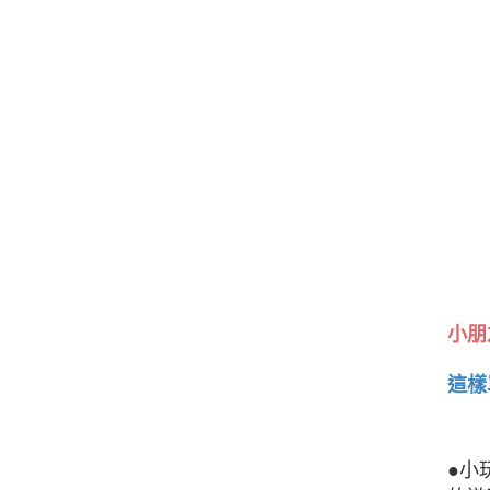
小朋
這樣
●小