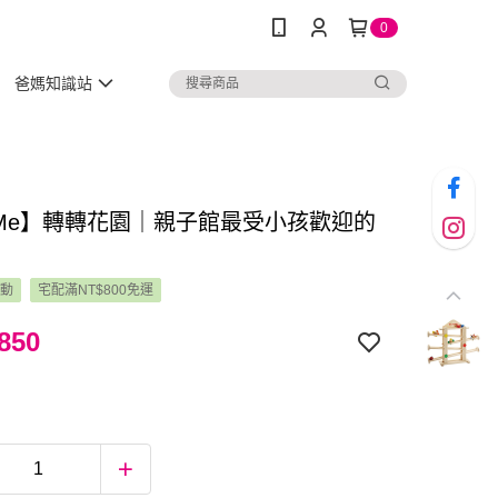
0
爸媽知識站
ayMe】轉轉花園｜親子館最受小孩歡迎的
活動
宅配滿NT$800免運
850