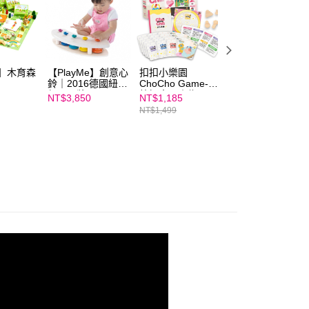
年的使用者請事先徵得法定代理人或監護人之同意方可使用
E先享後付」，若未經同意申辦者引起之損失，本公司不負相關責
AFTEE先享後付」時，將依據個別帳號之用戶狀況，依本公司
核予不同之上限額度；若仍有額度不足之情形，本公司將視審查
用戶進行身份認證。
e】木育森
【PlayMe】創意心
扣扣小樂園
【栢龍玩具｜桌
鈴｜2016德國紐倫
ChoCho Game-情
遊】大迴轉黑白棋
一人註冊多個帳號或使用他人資訊註冊。若發現惡意使用之情
堡玩具獎
緒探索屋｜為4-12
科技股份有限公司將有權停止該用戶之使用額度並採取法律行
NT$3,850
NT$1,185
NT$399
歲孩子設計，認識
NT$1,499
情緒、排解情緒｜
桌遊