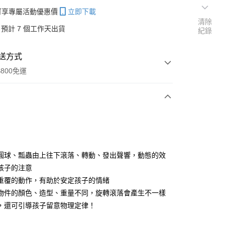
帳可享專屬活動優惠價
立即下載
清除
預計 7 個工作天出貨
紀錄
送方式
800免運
次付款
圓球、瓢蟲由上往下滾落、轉動、發出聲響，動態的效
孩子的注意
分期
重覆的動作，有助於安定孩子的情緒
你分期使用說明】
物件的顏色、造型、重量不同，旋轉滾落會產生不一樣
享後付
由台灣大哥大提供，台灣大哥大用戶可立即使用無須另外申請。
，還可引導孩子留意物理定律！
式選擇「大哥付你分期」，訂單成立後會自動跳轉到大哥付的交易
證手機門號後，選擇欲分期的期數、繳款截止日，確認付款後即
FTEE先享後付」】