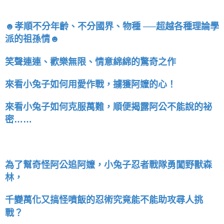
☻孝順不分年齡、不分國界、物種 ──超越各種理論學
派的祖孫情☻
笑聲連連、歡樂無限、情意綿綿的驚奇之作
來看小兔子如何用愛作戰，擄獲阿嬤的心！
來看小兔子如何克服萬難，順便揭露阿公不能說的祕
密……
為了幫奇怪阿公追阿嬤，小兔子忍者戰隊勇闖野獸森
林，
千變萬化又搞怪噴飯的忍術究竟能不能助攻尋人挑
戰？