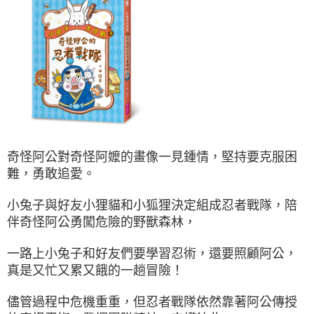
奇怪阿公對奇怪阿嬤的畫像一見鍾情，堅持要克服困
難，勇敢追愛。
小兔子與好友小狸貓和小狐狸決定組成忍者戰隊，陪
伴奇怪阿公勇闖危險的野獸森林，
一路上小兔子和好友們要學習忍術，還要照顧阿公，
真是又忙又累又餓的一趟冒險！
儘管過程中危機重重，但忍者戰隊依然靠著阿公傳授