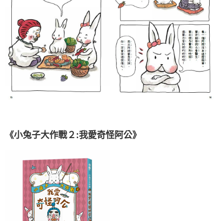
《小兔子大作戰２:我愛奇怪阿公》