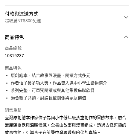
付款與運送方式
超取滿NT$800免運
付款方式
商品特色
信用卡一次付款
商品編號
LINE Pay
10319237
Apple Pay
商品特色
大哥付你分期
原創繪本，結合故事與漫畫，閱讀方式多元
相關說明
作者信子獲多項大獎，作品曾入選中小學生讀物選介
【大哥付你分期使用說明】
系列完整，可單獨閱讀或與其他集數串聯欣賞
AFTEE先享後付
1.本服務由台灣大哥大提供，台灣大哥大用戶可立即使用無須另外申請。
適合親子共讀，討論長輩關係與家庭價值
2.付款方式選擇「大哥付你分期」，訂單成立後會自動跳轉到大哥付的交易
相關說明
流程，驗證手機門號後，選擇欲分期的期數、繳款截止日，確認付款後即完
【關於「AFTEE先享後付」】
成交易。
銷售重點
ATM付款
AFTEE先享後付是「在收到商品之後才付款」的支付方式。 讓您購物簡單
3.實際核准額度、可分期數及費用金額請依後續交易確認頁面所載為準。
臺灣原創繪本作家信子為國小中低年級孩童創作的冒險故事，融合
便利好安心！
4.訂單成立30分鐘內，如未前往確認交易或遇審核未通過，訂單將自動取
１．簡單：不需註冊會員、不需綁卡、不需儲值。
無厘頭幽默與溫暖情感。全書由故事與漫畫組成，透過古怪逗趣的
運送方式
消。如遇「轉專審核」未通過狀況，表示未達大哥付你分期系統評分，恕無
２．便利：只要手機號碼，簡訊認證，即可結帳。
法說明評估內容。
故事情節，引導孩子在笑聲中發現愛與陪伴的真諦。
３．安心：先確認商品／服務後，再付款。