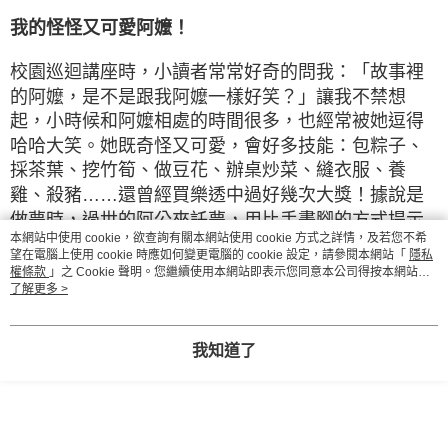
我的怪怪又可愛阿嬤！
校園巡迴講座時，小讀者常常好奇的問我：「故事裡
的阿嬤，是不是跟我阿嬤一樣好笑？」讓我不禁想
起，小時候和阿嬤相處的時間很多，也經常被她逗得
哈哈大笑。她既奇怪又可愛，會好多技能：包粽子、
採茶葉、挖竹筍、做豆花、辦桌炒菜、縫衣服、養
雞、殺豬……還曾經買樂透中過好幾次大獎！據說是
做夢時，過世的阿公來託夢，用比手畫腳的方式提示
本網站中使用 cookie，欲查詢有關本網站使用 cookie 方式之詳情，及若您不希
號碼。不過她從來不教我怎麼猜，不然我現在已經是
望在電腦上使用 cookie 時應如何變更電腦的 cookie 設定，請參閱本網站「
隱私
大富翁了。
權條款
」之 Cookie 聲明。您繼續使用本網站即表示您同意本公司得按本網站使
用條款之 Cookie 聲明使用 cookie。
了解更多 >
她也很喜歡種菜，不只會拿蔬菜分送親朋好友，還總
是很有自信的說自己種的是全世界最好吃的菜。這份
我知道了
天真又自信的力量，也讓我學到很多。
二十六歲剛開始創作故事時，我想像自己是一隻小兔
子：如果在路上遇到一個像我阿嬤一樣奇怪的人——