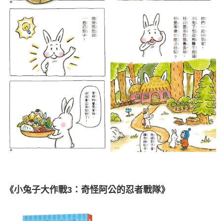
《小兔子大作戰3：奇怪阿公的忍者戰隊》