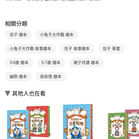
付款後全家取貨
【繳款方式說明】
1.分期款項不併入電信帳單，「大哥付你分期」於每月結算日後寄送繳費提
每筆NT$70，滿NT$800(含以上)免運費
【「AFTEE先享後付」結帳流程】
醒簡訊。
１．於結帳方式選擇「AFTEE先享後付」後，將跳轉至「AFTEE先享後付」
2.透過簡訊連結打開帳單後，可選擇「超商條碼／台灣大直營門市／銀行轉
付款後7-11取貨
結帳頁面，進行簡訊認證並確認金額後，即可完成結帳。
相關分類
帳／街口支付／iPASS MONEY」等通路繳費。
２．訂單成立數日內，您將收到繳費通知簡訊。
每筆NT$70，滿NT$800(含以上)免運費
３．收到繳費通知簡訊後14天內，點擊此簡訊中的連結，可透過四大超商／
信子 繪本
小兔子大作戰 繪本
【注意事項】
ATM／網路銀行／等多元方式進行付款，方視為交易完成。
國內宅配/郵寄 (不適用離島、海外及郵局i郵箱)
1.本服務係由「台灣大哥大股份有限公司」（以下簡稱本公司）所提供，讓
※ 請注意：結帳手續完成當下不需立刻繳費，但若您需要取消訂單，請聯絡
用戶於交易時，得透過本服務購買商品或服務，並由商店將買賣／分期付款
小兔子大作戰 故事繪本
信子 故事繪本
信子 單書
每筆NT$70，滿NT$800(含以上)免運費
購買商品的店家。未經商家同意取消之訂單仍視為有效，需透過AFTEE先享
買賣價金債權讓與本公司後，依約使用本公司帳單繳交帳款。
後付繳納相關費用。
2.基於同意付款使用「大哥付你分期」之契約關係目的，商店將以您的個人
離島宅配（澎湖、金門、馬祖、小琉球；不適用於郵局i郵箱）
※ 交易是否成功請以「AFTEE先享後付 」之結帳頁面顯示為準，若有關於
3-6歲 繪本
5-7歲 繪本
親子共讀 繪本
資料（包含姓名、電話或地址）提供予台灣大哥大進項蒐集、處理及利用，
是否繳費成功／繳費後需取消欲退款等相關疑問，請聯繫「AFTEE先享後付
每筆NT$200
由本公司與您本人進行分期帳單所需資料之確認、核對及更正。
客戶支援中心」
https://netprotections.freshdesk.com/support/home
3.完整用戶服務條款，請詳閱以下連結：
https://oppay.tw/userRule
幽默 繪本
祖孫情 繪本
海外包裹航空運送
查看運費
【注意事項】
１．透過由恩沛科技股份有限公司提供之「AFTEE先享後付」服務完成之交
🔻 其他人也在看
易，需依本服務之必要範圍內提供個人資料，並將交易相關給付款項請求債
權轉讓予恩沛科技股份有限公司。
２．關於個人資料處理事宜，請瀏覽以下網址：
https://aftee.tw/terms/#terms3
３．未成年的使用者請事先徵得法定代理人或監護人之同意方可使用
「AFTEE先享後付」，若未經同意申辦者引起之損失，本公司不負相關責
任。
４．使用「AFTEE先享後付」時，將依據個別帳號之用戶狀況，依本公司即