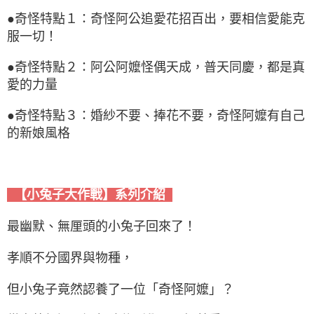
●奇怪特點１：奇怪阿公追愛花招百出，要相信愛能克
服一切！
●奇怪特點２：阿公阿嬤怪偶天成，普天同慶，都是真
愛的力量
●奇怪特點３：婚紗不要、捧花不要，奇怪阿嬤有自己
的新娘風格
【小兔子大作戰】系列介紹
最幽默、無厘頭的小兔子回來了！
孝順不分國界與物種，
但小兔子竟然認養了一位「奇怪阿嬤」？