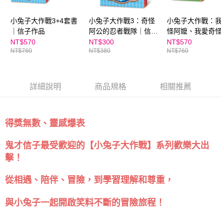
時審查核予不同之上限額度；若仍有額度不足之情形，本公司將視審查結果
請求用戶進行身份認證。
５．嚴禁一人註冊多個帳號或使用他人資訊註冊。若發現惡意使用之情形，
小兔子大作戰3+4套書
小兔子大作戰3：奇怪
小兔子大作戰：
恩沛科技股份有限公司將有權停止該用戶之使用額度並採取法律行動。
｜信子作品
阿公的忍者戰隊｜信子
怪阿嬤、我愛奇
作品
（2冊套書）｜信
NT$570
NT$300
NT$570
NT$760
NT$380
NT$760
品
詳細說明
商品規格
相關推薦
得獎無數、靈感爆表
鬼才信子最受歡迎的【小兔子大作戰】系列歡樂大出
擊！
從相遇、陪伴、冒險，到學習理解和尊重，
與小兔子一起開啟笑料不斷的冒險旅程！