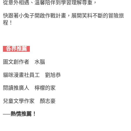
從意外相遇、溫馨陪伴到學習理解尊重，
快跟著小兔子開啟作戰計畫，展開笑料不斷的冒險旅
程！
各界推薦
圖文創作者 水腦
貓咪漫畫社員工 劉旭恭
閱讀推廣人 檸檬的家
兒童文學作家 顏志豪
──熱情推薦！