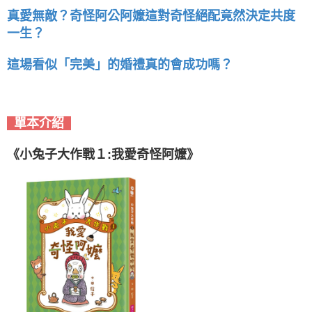
真愛無敵？奇怪阿公阿嬤這對奇怪絕配竟然決定共度
一生？
這場看似「完美」的婚禮真的會成功嗎？
單本介紹
《小兔子大作戰１:我愛奇怪阿嬤》