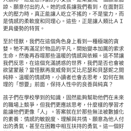
諒、願意付出的人。她的成長讓我們看到，在面對巨
大的壓力時，真正能讓人屹立不搖的，不是蠻力，而
是情感的柔軟度和同理心。這些，正是讓人類比ＡＩ
更具優勢的特質。
至於怪獸，我們在這個角色身上看到一種極端的貪
婪。牠不再滿足於物品的平凡，開始變本加厲的索求
生命，然後再吞噬那些溫暖的情感與依賴。這不禁讓
我們反思，在這個充滿誘惑的世界，我們是否也會被
欲望蒙蔽？當怪獸再度威脅到艾比尼瑟和貝瑟妮之間
純粹、溫暖的情感時，小讀者也會去思考，如何在無
理的「想要」前面，保持人性中的良善與純真？
孩子們在學校學到的知識，固然能夠幫助他們在未來
的職場上競爭，但我們更應該思考，什麼樣的學習才
能讓他們更像「人」。答案就在於那些無法被數據化
的素養：情感的敏銳度、理解與共情、願意為他人付
出的勇氣，甚至在困難中相互扶持的勇氣。這一個好