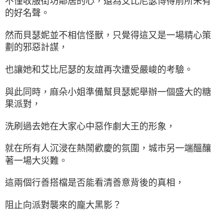
不僅收服街坊鄰居的心，還為艾比尼瑟博得前所未有
的好名聲。
然而貝瑟妮並不相信怪獸，只覺得這又是一場精心策
劃的邪惡計謀，
也讓她和艾比尼瑟的友誼再次遭受嚴峻的考驗。
與此同時，麻朵小姐準備幫貝瑟妮舉辦一個盛大的糖
果派對，
洗刷過去她在大家心中惡作劇大王的形象，
就在所有人沉浸在熱鬧歡慶的氛圍，城市另一端醞釀
著一場大災難。
這兩個行善搭檔是否能看清善意背後的真相，
阻止向派對襲來的龐大黑影？