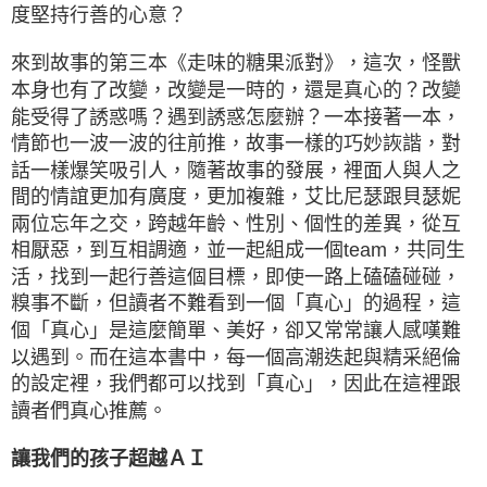
度堅持行善的心意？
來到故事的第三本《走味的糖果派對》，這次，怪獸
本身也有了改變，改變是一時的，還是真心的？改變
能受得了誘惑嗎？遇到誘惑怎麼辦？一本接著一本，
情節也一波一波的往前推，故事一樣的巧妙詼諧，對
話一樣爆笑吸引人，隨著故事的發展，裡面人與人之
間的情誼更加有廣度，更加複雜，艾比尼瑟跟貝瑟妮
兩位忘年之交，跨越年齡、性別、個性的差異，從互
相厭惡，到互相調適，並一起組成一個team，共同生
活，找到一起行善這個目標，即使一路上磕磕碰碰，
糗事不斷，但讀者不難看到一個「真心」的過程，這
個「真心」是這麼簡單、美好，卻又常常讓人感嘆難
以遇到。而在這本書中，每一個高潮迭起與精采絕倫
的設定裡，我們都可以找到「真心」，因此在這裡跟
讀者們真心推薦。
讓我們的孩子超越ＡＩ