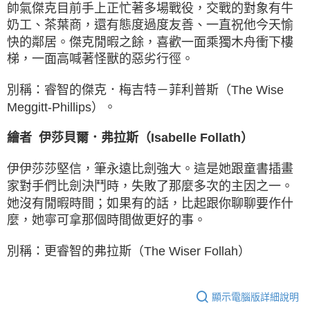
帥氣傑克目前手上正忙著多場戰役，交戰的對象有牛
奶工、茶葉商，還有態度過度友善、一直祝他今天愉
快的鄰居。傑克閒暇之餘，喜歡一面乘獨木舟衝下樓
梯，一面高喊著怪獸的惡劣行徑。
別稱：睿智的傑克．梅吉特－菲利普斯（The Wise
Meggitt-Phillips）。
繪者 伊莎貝爾．弗拉斯（Isabelle Follath）
伊伊莎莎堅信，筆永遠比劍強大。這是她跟童書插畫
家對手們比劍決鬥時，失敗了那麼多次的主因之一。
她沒有閒暇時間；如果有的話，比起跟你聊聊要作什
麼，她寧可拿那個時間做更好的事。
別稱：更睿智的弗拉斯（The Wiser Follah）
顯示電腦版詳細說明