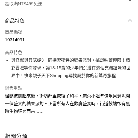
超取滿NT$499免運
付款方式
商品特色
信用卡一次付款
商品編號
LINE Pay
10314031
Apple Pay
商品特色
大哥付你分期
與怪獸與貝瑟妮3一同探索獨特的糖果派對，挑戰味蕾極限！精
相關說明
彩冒險等你發現，讓13-15歲的少年們沉浸在這個充滿趣味的世
【大哥付你分期使用說明】
界中！快來親子天下Shopping尋找屬於你的新驚奇旅程！
AFTEE先享後付
1.本服務由台灣大哥大提供，台灣大哥大用戶可立即使用無須另外申請。
2.付款方式選擇「大哥付你分期」，訂單成立後會自動跳轉到大哥付的交易
相關說明
銷售重點
流程，驗證手機門號後，選擇欲分期的期數、繳款截止日，確認付款後即完
【關於「AFTEE先享後付」】
成交易。
怪獸被關起來後，街坊鄰里恢復了和平，麻朵小姐準備幫貝瑟妮開
ATM付款
AFTEE先享後付是「在收到商品之後才付款」的支付方式。 讓您購物簡單
3.實際核准額度、可分期數及費用金額請依後續交易確認頁面所載為準。
一個盛大的糖果派對。正當所有人在歡慶盛宴時，街道彼端卻有黑
便利好安心！
4.訂單成立30分鐘內，如未前往確認交易或遇審核未通過，訂單將自動取
１．簡單：不需註冊會員、不需綁卡、不需儲值。
暗生物狂奔而來……
運送方式
消。如遇「轉專審核」未通過狀況，表示未達大哥付你分期系統評分，恕無
２．便利：只要手機號碼，簡訊認證，即可結帳。
法說明評估內容。
３．安心：先確認商品／服務後，再付款。
付款後全家取貨｜8/8-8/14運費優惠，結帳滿499即享免運。
【繳款方式說明】
1.分期款項不併入電信帳單，「大哥付你分期」於每月結算日後寄送繳費提
每筆NT$70，滿NT$499(含以上)免運費
【「AFTEE先享後付」結帳流程】
醒簡訊。
相關分類
１．於結帳方式選擇「AFTEE先享後付」後，將跳轉至「AFTEE先享後付」