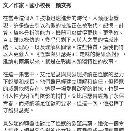
文／作家、國小校長 顏安秀
在當今這個ＡＩ技術迅速進步的時代，人類逐漸發
現，許多過去引以為傲的技能正在被取代。記憶、計
算、資料分析等能力，機器可以做得更快、更準確。
ＡＩ難以模仿的，幾乎只剩下人與人之間的情感連
結、同理心，以及理解與關懷。這些特質，讓我們得
以人更像人。《怪獸與貝瑟妮3：走味的糖果派對》，
延續前兩集以來，就是在彰顯人類獨特性的故事。
在這一集當中，艾比尼瑟與貝瑟妮持續在怪獸的壓力
下蛻變和成長。他們雖已經建立理解和信任，但怪獸
的威脅依然存在。這是一場愛與欲望的對抗，也是一
個人性光明面對陰影的搏鬥。艾比尼瑟曾經為了永保
青春，而持續滿足怪獸的要求，但這一次，他選擇了
守護貝瑟妮。
貝瑟妮的轉變也對比了怪獸的欲望無窮，她從一個令
人頭疼、總是惡作劇的小女孩，逐漸變成一個願意體