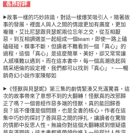
各界好評
故事一樣的巧妙詼諧，對話一樣爆笑吸引人，隨著故
▶
事的發展，裡面人與人之間的情誼更加有廣度，更加
複雜，艾比尼瑟跟貝瑟妮兩位忘年之交，從互相厭
惡，到互相調適並一起組成一個team，即使一路上磕
磕碰碰，糗事不斷，但讀者不難看到一個「真心」的
過程，這個「真心」是這麼簡單、美好，卻又常常讓
人感嘆難以遇到。而在這本書中，每一個高潮迭起與
精采絕倫的設定裡，我們都可以找到「真心」。──暢
銷奇幻小說作家陳郁如
《怪獸與貝瑟妮》第三集的劇情緊湊又充滿驚喜，這
▶
次的故事帶來了意想不到的大翻轉！怪獸真的改邪歸
正了嗎？一個曾經作惡多端的怪獸，真的能回歸善
良？這不僅僅是個問題，也是全書的核心。作者在這
集中巧妙的探討了善與惡之間的掙扎，讓讀者在驚險
的情節中反思人性。無論你對這個大翻轉感到懷疑還
是充滿期待，這本書都將帶領你進入一段探討人性深