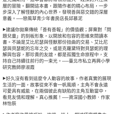
層的冒險。翻開這本書，跟隨作者的精心布局，一步
步深入了解怪獸的內心世界，發現善與惡交錯的深層
意義。──戀風草青少年書房店長邱慕泥
建議你拋棄傳統「善有善報」的價值觀；屏棄對「問
▶
題兒童」的刻板形象，以開放和包容的思維來閱讀本
書。不論是艾比尼瑟與怪獸那份扭曲的交易、艾比尼
瑟與貝瑟妮的忘年之交，或是克蘿黛特對貝瑟妮的理
解與包容，那珍貴的友誼，都是孤獨生命旅程中，支
持自己持續往前行的一束光。──臺北市私立再興小學
研究教師廖淑霞
好久沒有看到這麼令人動容的故事，作者真實的展現
▶
生活的一面，故事從來不會一帆風順，主角不會永遠
可愛具有威能，在兩個彼此有缺陷的主角互動當中，
看見友情和理解。真心推薦！──資深國小教師．作家
林怡辰