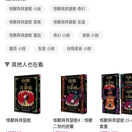
2.透過簡訊連結打開帳單後，可選擇「超商條碼／台灣大直營門市／銀行轉
付款後7-11取貨
結帳頁面，進行簡訊認證並確認金額後，即可完成結帳。
帳／街口支付／iPASS MONEY」等通路繳費。
怪獸與貝瑟妮 小說
怪獸與貝瑟妮 奇幻
２．訂單成立數日內，您將收到繳費通知簡訊。
每筆NT$70，滿NT$800(含以上)免運費
３．收到繳費通知簡訊後14天內，點擊此簡訊中的連結，可透過四大超商／
【注意事項】
ATM／網路銀行／等多元方式進行付款，方視為交易完成。
怪獸與貝瑟妮 冒險
怪獸與貝瑟妮 友誼
國內宅配/郵寄 (不適用離島、海外及郵局i郵箱)
1.本服務係由「台灣大哥大股份有限公司」（以下簡稱本公司）所提供，讓
※ 請注意：結帳手續完成當下不需立刻繳費，但若您需要取消訂單，請聯絡
用戶於交易時，得透過本服務購買商品或服務，並由商店將買賣／分期付款
每筆NT$70，滿NT$800(含以上)免運費
購買商品的店家。未經商家同意取消之訂單仍視為有效，需透過AFTEE先享
買賣價金債權讓與本公司後，依約使用本公司帳單繳交帳款。
怪獸與貝瑟妮 童話
奇幻 小說
冒險 小說
後付繳納相關費用。
2.基於同意付款使用「大哥付你分期」之契約關係目的，商店將以您的個人
離島宅配（澎湖、金門、馬祖、小琉球；不適用於郵局i郵箱）
※ 交易是否成功請以「AFTEE先享後付 」之結帳頁面顯示為準，若有關於
資料（包含姓名、電話或地址）提供予台灣大哥大進項蒐集、處理及利用，
是否繳費成功／繳費後需取消欲退款等相關疑問，請聯繫「AFTEE先享後付
童話 小說
友誼 小說
自我成長 小說
每筆NT$200
由本公司與您本人進行分期帳單所需資料之確認、核對及更正。
客戶支援中心」
https://netprotections.freshdesk.com/support/home
3.完整用戶服務條款，請詳閱以下連結：
https://oppay.tw/userRule
海外包裹航空運送
查看運費
【注意事項】
🔻 其他人也在看
１．透過由恩沛科技股份有限公司提供之「AFTEE先享後付」服務完成之交
易，需依本服務之必要範圍內提供個人資料，並將交易相關給付款項請求債
權轉讓予恩沛科技股份有限公司。
２．關於個人資料處理事宜，請瀏覽以下網址：
https://aftee.tw/terms/#terms3
３．未成年的使用者請事先徵得法定代理人或監護人之同意方可使用
「AFTEE先享後付」，若未經同意申辦者引起之損失，本公司不負相關責
任。
４．使用「AFTEE先享後付」時，將依據個別帳號之用戶狀況，依本公司即
時審查核予不同之上限額度；若仍有額度不足之情形，本公司將視審查結果
怪獸與貝瑟妮
怪獸與貝瑟妮4：怪獸
怪獸與貝瑟妮 (1-
請求用戶進行身份認證。
５．嚴禁一人註冊多個帳號或使用他人資訊註冊。若發現惡意使用之情形，
二世的逆襲
套書
恩沛科技股份有限公司將有權停止該用戶之使用額度並採取法律行動。