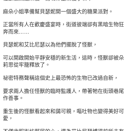
麻朵小姐準備幫貝瑟妮開一個盛大的糖果派對。
正當所有人在歡慶盛宴時，街道彼端卻有黑暗生物狂
奔而來……
貝瑟妮和艾比尼瑟以為他們擺脫了怪獸，
可以開啟開始平靜安穩的新生活，這時，怪獸卻被朵
莉思從牢籠釋放了。
祕密特務聲稱這個史上最恐怖的生物已改過自新，
要求兩人擔任怪獸的臨時監護人，帶著牠在街頭巷尾
作善事。
重生後的怪獸看起來和藹可親，嘔吐物也變得美好可
愛，