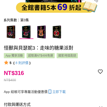
系列集數：第3集
怪獸與貝瑟妮3：走味的糖果派對
App 獨享活動
超取滿NT$499免運
國家/地區配送
5
(
8
則評價
)
NT$316
NT$400
App 結帳可享專屬活動優惠價
立即下載
付款與運送方式