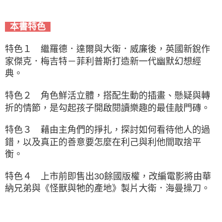
本書特色
特色１ 繼羅德．達爾與大衛．威廉後，英國新銳作
家傑克．梅吉特－菲利普斯打造新一代幽默幻想經
典。
特色２ 角色鮮活立體，搭配生動的插畫、懸疑與轉
折的情節，是勾起孩子開啟閱讀樂趣的最佳敲門磚。
特色３ 藉由主角們的掙扎，探討如何看待他人的過
錯，以及真正的善意要怎麼在利己與利他間取捨平
衡。
特色４ 上市前即售出30餘國版權，改編電影將由華
納兄弟與《怪獸與牠的產地》製片大衛．海曼操刀。