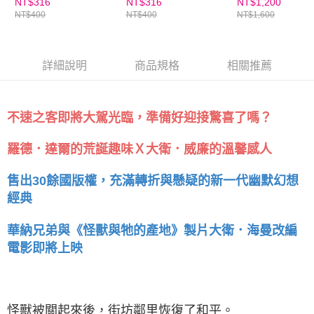
NT$316
NT$316
NT$1,200
NT$400
NT$400
NT$1,600
詳細說明
商品規格
相關推薦
不速之客即將大駕光臨，準備好迎接驚喜了嗎？
羅德．達爾的荒誕趣味Ｘ大衛．威廉的溫馨感人
售出30餘國版權，充滿轉折與懸疑的新一代幽默幻想
經典
華納兄弟與《怪獸與牠的產地》製片大衛．海曼改編
電影即將上映
怪獸被關起來後，街坊鄰里恢復了和平。