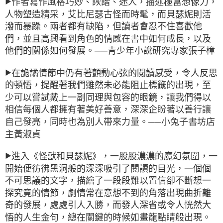
作者寫作風格巧妙、詼諧、迷人，描述極富想像力，
▶
人物塑造精采，艾比尼瑟古怪而時髦，而貝瑟妮則活
潑而暴躁。兩者都有缺陷，但讀者會忍不住喜歡他
們，並且高興看到角色的情感在書中如何成長，以及
他們的關係如何發展。──青少年小說研究專家張子樟
在詭譎情節中仍有著顫動心弦的閱讀感受，令人反思
▶
的頓悟，提醒著我們雖然未必能阻止標籤的出現，至
少可以嘗試戴上一副同理與包容的眼鏡，讓我們得以
相信每個人都擁有著美好善意，深深企盼著以善行讓
自己發亮，同時也為別人帶來力量。──小兔子書坊店
主黃淑貞
進入《怪獸和貝瑟妮》，一股股濃濃的魔幻氛圍，一
▶
開始便彷彿黑洞般的深深吸引了閱讀的目光，一個個
不可思議的文字，描繪了一段段難以置信卻不斷想一
探究竟的情節，劇情常在意想不到的角落出現曲折離
奇的發展，處處引人入勝，而發人深省或令人恍然大
悟的人生金句，總在關鍵的時候如畫龍點睛般出現。