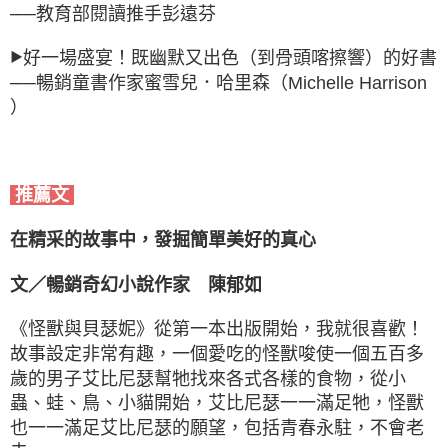
──教育部閱讀推手彭遠芬
好一場盛宴！既幽默又出色（到骨頭喀擦響）的好書
▶
──暢銷童書作家蜜雪兒．哈里森（Michelle Harrison
）
推薦文
在精采的故事中，發掘簡單美好的真心
文／暢銷奇幻小說作家 陳郁如
《怪獸與貝瑟妮》從第一本出版開始，我就很喜歡！
故事設定非常有趣，一個愛吃的怪獸唆使一個五百多
歲的男子艾比尼瑟幫牠找來各式各樣的食物，從小
蟲、蛙、鳥、小貓開始，艾比尼瑟一一滿足牠，怪獸
也一一滿足艾比尼瑟的願望，包括青春永駐，不會老