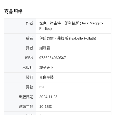
商品規格
作者
傑克．梅吉特－菲利普斯 (Jack Meggitt-
Phillips)
繪者
伊莎貝爾．弗拉斯 (Isabelle Follath)
譯者
謝靜雯
ISBN
9786264060547
出版社
親子天下
裝訂
黑白平裝
頁數
320
出版日期
2024.11.28
適讀年齡
10-15歲