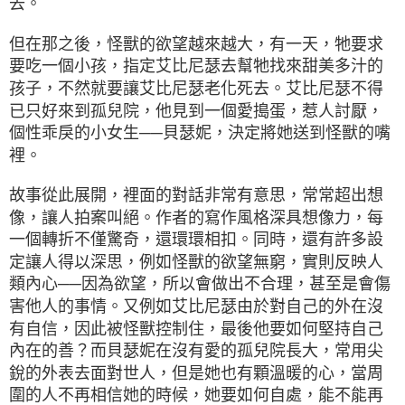
去。
但在那之後，怪獸的欲望越來越大，有一天，牠要求
要吃一個小孩，指定艾比尼瑟去幫牠找來甜美多汁的
孩子，不然就要讓艾比尼瑟老化死去。艾比尼瑟不得
已只好來到孤兒院，他見到一個愛搗蛋，惹人討厭，
個性乖戾的小女生──貝瑟妮，決定將她送到怪獸的嘴
裡。
故事從此展開，裡面的對話非常有意思，常常超出想
像，讓人拍案叫絕。作者的寫作風格深具想像力，每
一個轉折不僅驚奇，還環環相扣。同時，還有許多設
定讓人得以深思，例如怪獸的欲望無窮，實則反映人
類內心──因為欲望，所以會做出不合理，甚至是會傷
害他人的事情。又例如艾比尼瑟由於對自己的外在沒
有自信，因此被怪獸控制住，最後他要如何堅持自己
內在的善？而貝瑟妮在沒有愛的孤兒院長大，常用尖
銳的外表去面對世人，但是她也有顆溫暖的心，當周
圍的人不再相信她的時候，她要如何自處，能不能再