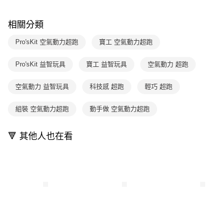
帳／街口支付／iPASS MONEY」等通路繳費。
２．訂單成立數日內，您將收到繳費通知簡訊。
每筆NT$200
３．收到繳費通知簡訊後14天內，點擊此簡訊中的連結，可透過四大超商／
【注意事項】
相關分類
ATM／網路銀行／等多元方式進行付款，方視為交易完成。
1.本服務係由「台灣大哥大股份有限公司」（以下簡稱本公司）所提供，讓
※ 請注意：結帳手續完成當下不需立刻繳費，但若您需要取消訂單，請聯絡
用戶於交易時，得透過本服務購買商品或服務，並由商店將買賣／分期付款
購買商品的店家。未經商家同意取消之訂單仍視為有效，需透過AFTEE先享
Pro'sKit 空氣動力超跑
寶工 空氣動力超跑
買賣價金債權讓與本公司後，依約使用本公司帳單繳交帳款。
後付繳納相關費用。
2.基於同意付款使用「大哥付你分期」之契約關係目的，商店將以您的個人
※ 交易是否成功請以「AFTEE先享後付 」之結帳頁面顯示為準，若有關於
資料（包含姓名、電話或地址）提供予台灣大哥大進項蒐集、處理及利用，
Pro'sKit 益智玩具
寶工 益智玩具
空氣動力 超跑
是否繳費成功／繳費後需取消欲退款等相關疑問，請聯繫「AFTEE先享後付
由本公司與您本人進行分期帳單所需資料之確認、核對及更正。
客戶支援中心」
https://netprotections.freshdesk.com/support/home
3.完整用戶服務條款，請詳閱以下連結：
https://oppay.tw/userRule
空氣動力 益智玩具
科技感 超跑
輕巧 超跑
【注意事項】
１．透過由恩沛科技股份有限公司提供之「AFTEE先享後付」服務完成之交
組裝 空氣動力超跑
動手做 空氣動力超跑
易，需依本服務之必要範圍內提供個人資料，並將交易相關給付款項請求債
權轉讓予恩沛科技股份有限公司。
２．關於個人資料處理事宜，請瀏覽以下網址：
🔻 其他人也在看
https://aftee.tw/terms/#terms3
３．未成年的使用者請事先徵得法定代理人或監護人之同意方可使用
「AFTEE先享後付」，若未經同意申辦者引起之損失，本公司不負相關責
任。
４．使用「AFTEE先享後付」時，將依據個別帳號之用戶狀況，依本公司即
時審查核予不同之上限額度；若仍有額度不足之情形，本公司將視審查結果
請求用戶進行身份認證。
５．嚴禁一人註冊多個帳號或使用他人資訊註冊。若發現惡意使用之情形，
恩沛科技股份有限公司將有權停止該用戶之使用額度並採取法律行動。