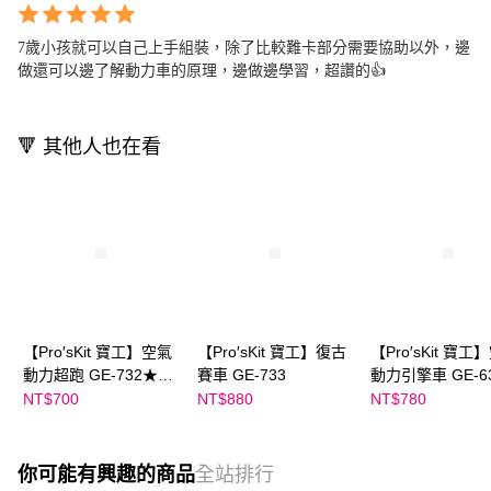
7歲小孩就可以自己上手組裝，除了比較難卡部分需要協助以外，邊
做還可以邊了解動力車的原理，邊做邊學習，超讚的👍
🔻 其他人也在看
【Pro′sKit 寶工】空氣
【Pro′sKit 寶工】復古
【Pro′sKit 寶工
動力超跑 GE-732★米
賽車 GE-733
動力引擎車 GE-6
蘭老師推薦
STEAM x 科學玩
NT$700
NT$880
NT$780
專利研發
你可能有興趣的商品
全站排行