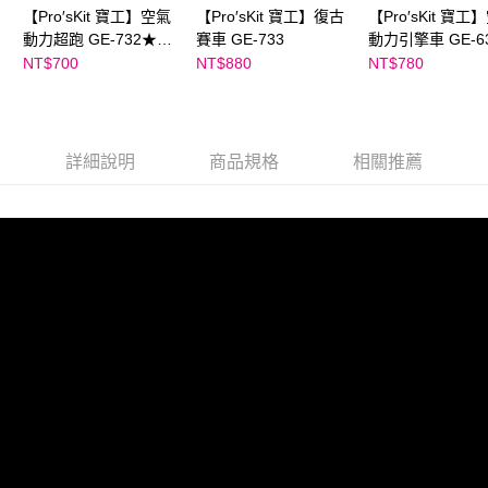
【Pro′sKit 寶工】空氣
【Pro′sKit 寶工】復古
【Pro′sKit 寶工
動力超跑 GE-732★米
賽車 GE-733
動力引擎車 GE-6
蘭老師推薦
STEAM x 科學玩
NT$700
NT$880
NT$780
專利研發
詳細說明
商品規格
相關推薦