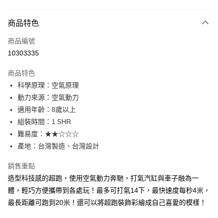
付款方式
商品特色
信用卡一次付款
商品編號
LINE Pay
10303335
Apple Pay
商品特色
大哥付你分期
科學原理：空氣原理
相關說明
動力來源：空氣動力
【大哥付你分期使用說明】
適用年齡：8歲以上
AFTEE先享後付
1.本服務由台灣大哥大提供，台灣大哥大用戶可立即使用無須另外申請。
組裝時間：1.5HR
2.付款方式選擇「大哥付你分期」，訂單成立後會自動跳轉到大哥付的交易
相關說明
流程，驗證手機門號後，選擇欲分期的期數、繳款截止日，確認付款後即完
難易度：★★☆☆☆
【關於「AFTEE先享後付」】
成交易。
ATM付款
AFTEE先享後付是「在收到商品之後才付款」的支付方式。 讓您購物簡單
產地：台灣製造、台灣設計
3.實際核准額度、可分期數及費用金額請依後續交易確認頁面所載為準。
便利好安心！
4.訂單成立30分鐘內，如未前往確認交易或遇審核未通過，訂單將自動取
１．簡單：不需註冊會員、不需綁卡、不需儲值。
銷售重點
運送方式
消。如遇「轉專審核」未通過狀況，表示未達大哥付你分期系統評分，恕無
２．便利：只要手機號碼，簡訊認證，即可結帳。
法說明評估內容。
造型科技感的超跑，使用空氣動力奔馳，打氣汽缸與車子融為一
３．安心：先確認商品／服務後，再付款。
國內宅配/郵寄 (不適用離島、海外及郵局i郵箱)
【繳款方式說明】
體，輕巧方便攜帶到各處玩！最多可打氣14下，最快速度每秒4米，
1.分期款項不併入電信帳單，「大哥付你分期」於每月結算日後寄送繳費提
每筆NT$70，滿NT$800(含以上)免運費
【「AFTEE先享後付」結帳流程】
最長距離可跑到20米！還可以將超跑裝飾彩繪成自己喜愛的模樣！
醒簡訊。
１．於結帳方式選擇「AFTEE先享後付」後，將跳轉至「AFTEE先享後付」
2.透過簡訊連結打開帳單後，可選擇「超商條碼／台灣大直營門市／銀行轉
離島宅配（澎湖、金門、馬祖、小琉球；不適用於郵局i郵箱）
結帳頁面，進行簡訊認證並確認金額後，即可完成結帳。