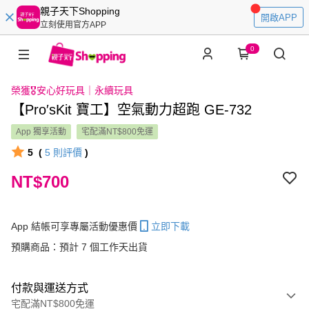
親子天下Shopping
開啟APP
立刻使用官方APP
0
榮獲🎖️安心好玩具｜永續玩具
【Pro′sKit 寶工】空氣動力超跑 GE-732
App 獨享活動
宅配滿NT$800免運
5
(
5
則評價
)
NT$700
App 結帳可享專屬活動優惠價
立即下載
預購商品：預計 7 個工作天出貨
付款與運送方式
宅配滿NT$800免運