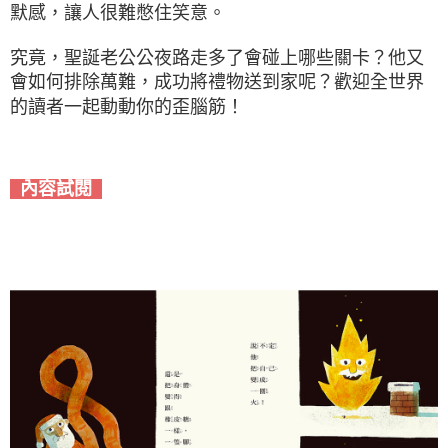
默感，讓人很難憋住笑意。
究竟，聖誕老公公夜路走多了會碰上哪些關卡？他又
會如何排除萬難，成功將禮物送到家呢？歡迎全世界
的讀者一起動動你的歪腦筋！
內容試閱