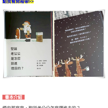
點我看開箱🤩>>
書本介紹