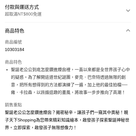
付款與運送方式
超取滿NT$800免運
付款方式
商品特色
信用卡一次付款
商品編號
LINE Pay
10303184
Apple Pay
商品特色
大哥付你分期
聖誕老公公到底怎麼鑽進煙囪裡，一直以來都是全世界孩子心中
相關說明
的疑惑。為了解開這道世紀謎團，麥克．巴奈特透過無限的創
【大哥付你分期使用說明】
意，把所有想得到的方法都演練了一遍，加上他的最佳拍檔──
AFTEE先享後付
1.本服務由台灣大哥大提供，台灣大哥大用戶可立即使用無須另外申請。
雍．卡拉森，以詼諧逗趣的畫風，將故事一步步推向了高潮！
2.付款方式選擇「大哥付你分期」，訂單成立後會自動跳轉到大哥付的交易
相關說明
流程，驗證手機門號後，選擇欲分期的期數、繳款截止日，確認付款後即完
【關於「AFTEE先享後付」】
成交易。
銷售重點
ATM付款
AFTEE先享後付是「在收到商品之後才付款」的支付方式。 讓您購物簡單
3.實際核准額度、可分期數及費用金額請依後續交易確認頁面所載為準。
聖誕老公公怎麼鑽進煙囪？揭密秘辛，讓孩子們一窺其中奧秘！親
便利好安心！
4.訂單成立30分鐘內，如未前往確認交易或遇審核未通過，訂單將自動取
１．簡單：不需註冊會員、不需綁卡、不需儲值。
子天下Shopping為您帶來精彩知識繪本，啟發孩子探索聖誕神秘世
運送方式
消。如遇「轉專審核」未通過狀況，表示未達大哥付你分期系統評分，恕無
２．便利：只要手機號碼，簡訊認證，即可結帳。
法說明評估內容。
界。立即探索，啟發孩子無限想像力！
３．安心：先確認商品／服務後，再付款。
付款後全家取貨
【繳款方式說明】