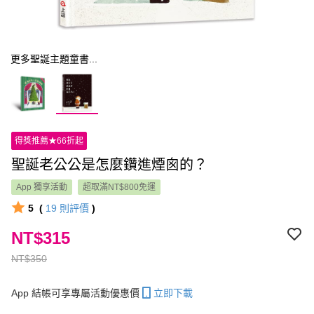
更多聖誕主題童書...
得獎推薦★66折起
聖誕老公公是怎麼鑽進煙囪的？
App 獨享活動
超取滿NT$800免運
5
(
19
則評價
)
NT$315
NT$350
App 結帳可享專屬活動優惠價
立即下載