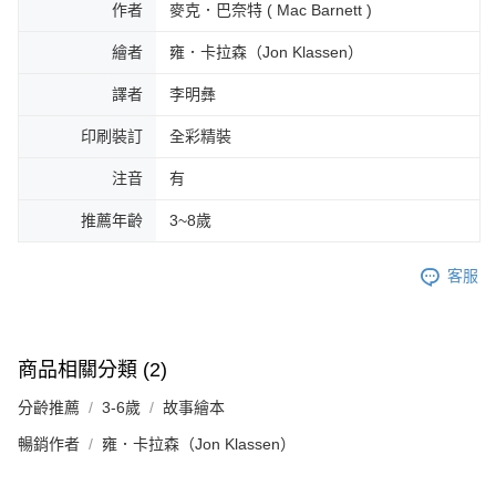
作者
麥克．巴奈特 ( Mac Barnett )
繪者
雍．卡拉森（Jon Klassen）
譯者
李明彝
印刷裝訂
全彩精裝
注音
有
推薦年齡
3~8歲
客服
商品相關分類 (2)
分齡推薦
3-6歲
故事繪本
暢銷作者
雍．卡拉森（Jon Klassen）