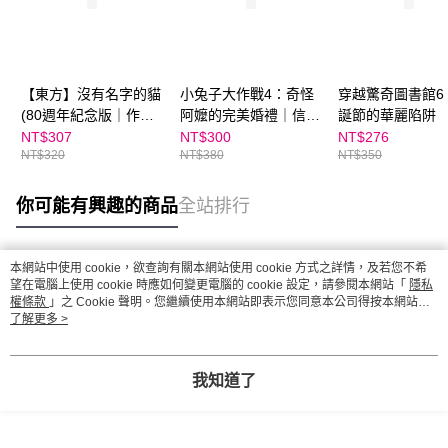
【東方】沒有名字的貓
小兔子大作戰4：奇怪
穿越驚奇圖書館6
(80週年紀念版｜作繪
阿嬤的完美婚禮｜信子
誕節的華麗陷阱
者簽名祝福書衣)
作品
NT$307
NT$300
NT$276
NT$320
NT$380
NT$350
你可能有興趣的商品
全站排行
本網站中使用 cookie，欲查詢有關本網站使用 cookie 方式之詳情，及若您不希
熱門標籤
望在電腦上使用 cookie 時應如何變更電腦的 cookie 設定，請參閱本網站「
隱私
權條款
」之 Cookie 聲明。您繼續使用本網站即表示您同意本公司得按本網站使
用條款之 Cookie 聲明使用 cookie。
了解更多 >
我知道了