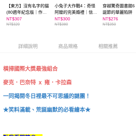
５．嚴禁一人註冊多個帳號或使用他人資訊註冊。若發現惡意使用之情形，
【東方】沒有名字的貓
小兔子大作戰4：奇怪
穿越驚奇圖書館6
恩沛科技股份有限公司將有權停止該用戶之使用額度並採取法律行動。
(80週年紀念版｜作繪
阿嬤的完美婚禮｜信子
誕節的華麗陷阱
者簽名祝福書衣)
作品
NT$307
NT$300
NT$276
NT$320
NT$380
NT$350
詳細說明
商品規格
相關推薦
橫掃國際大獎最強組合
麥克．巴奈特 ⅹ 雍．卡拉森
一同揭開冬日裡最不可思議的謎團！
★笑料滿載、荒誕幽默的必看繪本★