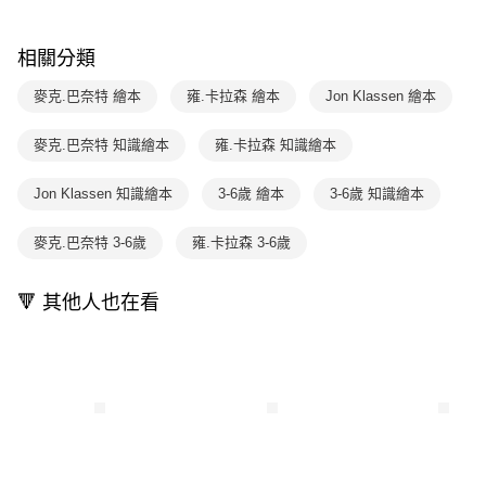
1.分期款項不併入電信帳單，「大哥付你分期」於每月結算日後寄送繳費提
每筆NT$70，滿NT$800(含以上)免運費
【「AFTEE先享後付」結帳流程】
醒簡訊。
１．於結帳方式選擇「AFTEE先享後付」後，將跳轉至「AFTEE先享後付」
2.透過簡訊連結打開帳單後，可選擇「超商條碼／台灣大直營門市／銀行轉
付款後7-11取貨
結帳頁面，進行簡訊認證並確認金額後，即可完成結帳。
相關分類
帳／街口支付／iPASS MONEY」等通路繳費。
２．訂單成立數日內，您將收到繳費通知簡訊。
每筆NT$70，滿NT$800(含以上)免運費
３．收到繳費通知簡訊後14天內，點擊此簡訊中的連結，可透過四大超商／
麥克.巴奈特 繪本
雍.卡拉森 繪本
Jon Klassen 繪本
【注意事項】
ATM／網路銀行／等多元方式進行付款，方視為交易完成。
國內宅配/郵寄 (不適用離島、海外及郵局i郵箱)
1.本服務係由「台灣大哥大股份有限公司」（以下簡稱本公司）所提供，讓
※ 請注意：結帳手續完成當下不需立刻繳費，但若您需要取消訂單，請聯絡
用戶於交易時，得透過本服務購買商品或服務，並由商店將買賣／分期付款
麥克.巴奈特 知識繪本
雍.卡拉森 知識繪本
每筆NT$70，滿NT$800(含以上)免運費
購買商品的店家。未經商家同意取消之訂單仍視為有效，需透過AFTEE先享
買賣價金債權讓與本公司後，依約使用本公司帳單繳交帳款。
後付繳納相關費用。
2.基於同意付款使用「大哥付你分期」之契約關係目的，商店將以您的個人
離島宅配（澎湖、金門、馬祖、小琉球；不適用於郵局i郵箱）
※ 交易是否成功請以「AFTEE先享後付 」之結帳頁面顯示為準，若有關於
Jon Klassen 知識繪本
3-6歲 繪本
3-6歲 知識繪本
資料（包含姓名、電話或地址）提供予台灣大哥大進項蒐集、處理及利用，
是否繳費成功／繳費後需取消欲退款等相關疑問，請聯繫「AFTEE先享後付
每筆NT$200
由本公司與您本人進行分期帳單所需資料之確認、核對及更正。
客戶支援中心」
https://netprotections.freshdesk.com/support/home
3.完整用戶服務條款，請詳閱以下連結：
https://oppay.tw/userRule
麥克.巴奈特 3-6歲
雍.卡拉森 3-6歲
【注意事項】
１．透過由恩沛科技股份有限公司提供之「AFTEE先享後付」服務完成之交
🔻 其他人也在看
易，需依本服務之必要範圍內提供個人資料，並將交易相關給付款項請求債
權轉讓予恩沛科技股份有限公司。
２．關於個人資料處理事宜，請瀏覽以下網址：
https://aftee.tw/terms/#terms3
３．未成年的使用者請事先徵得法定代理人或監護人之同意方可使用
「AFTEE先享後付」，若未經同意申辦者引起之損失，本公司不負相關責
任。
４．使用「AFTEE先享後付」時，將依據個別帳號之用戶狀況，依本公司即
時審查核予不同之上限額度；若仍有額度不足之情形，本公司將視審查結果
請求用戶進行身份認證。