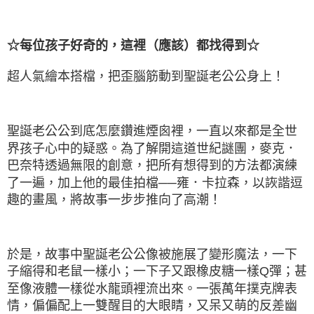
☆每位孩子好奇的，這裡（應該）都找得到☆
超人氣繪本搭檔，把歪腦筋動到聖誕老公公身上！
聖誕老公公到底怎麼鑽進煙囪裡，一直以來都是全世
界孩子心中的疑惑。為了解開這道世紀謎團，麥克．
巴奈特透過無限的創意，把所有想得到的方法都演練
了一遍，加上他的最佳拍檔──雍．卡拉森，以詼諧逗
趣的畫風，將故事一步步推向了高潮！
於是，故事中聖誕老公公像被施展了變形魔法，一下
子縮得和老鼠一樣小；一下子又跟橡皮糖一樣Q彈；甚
至像液體一樣從水龍頭裡流出來。一張萬年撲克牌表
情，偏偏配上一雙醒目的大眼睛，又呆又萌的反差幽