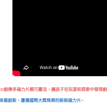
IXO創樂多磁力片輕巧靈活，讓孩子在玩耍和探索中發現
來最創新、屢獲國際大獎殊榮的新款磁力片~