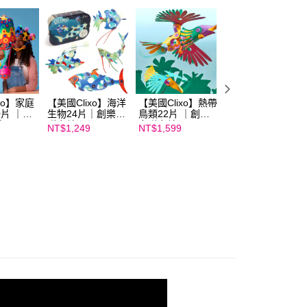
ee.tw/terms/#terms3
年的使用者請事先徵得法定代理人或監護人之同意方可使用
E先享後付」，若未經同意申辦者引起之損失，本公司不負相關責
AFTEE先享後付」時，將依據個別帳號之用戶狀況，依本公司
核予不同之上限額度；若仍有額度不足之情形，本公司將視審查
用戶進行身份認證。
一人註冊多個帳號或使用他人資訊註冊。若發現惡意使用之情
xo】家庭
【美國Clixo】海洋
【美國Clixo】熱帶
多彩透光磁力片
科技股份有限公司將有權停止該用戶之使用額度並採取法律行
0片 ｜創
生物24片｜創樂多
鳥類22片 ｜創樂
(60片)
片
磁力片
多磁力片
NT$1,249
NT$1,599
NT$1,350
NT$1,500