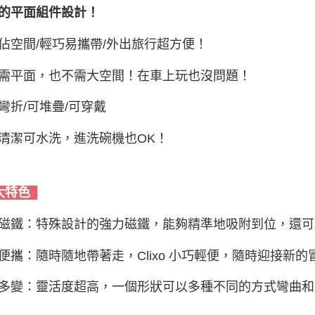
的平面組件設計！
佔空間/輕巧易攜帶/外出旅行超方便！
需平面，也不需大空間！在車上玩也沒問題！
彎折/可堆疊/可穿戴
清潔可水洗，進洗碗機也OK！
大特色
磁鐵：特殊設計的強力磁鐵，能夠精準地吸附到位，還可
便攜：隨時隨地帶著走，Clixo 小巧輕便，隨時迎接新的
多變：靈活度超高，一個形狀可以多種不同的方式彎曲和