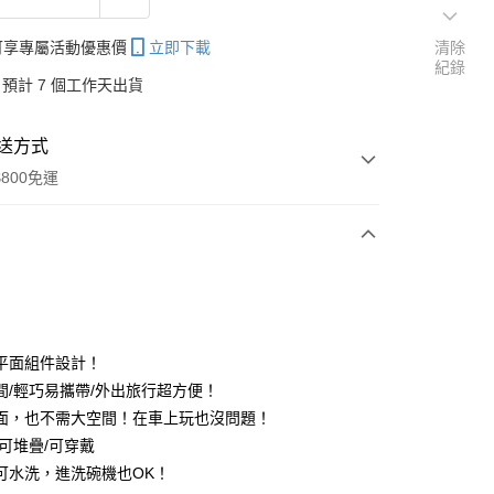
帳可享專屬活動優惠價
立即下載
清除
紀錄
預計 7 個工作天出貨
送方式
800免運
次付款
平面組件設計！
間/輕巧易攜帶/外出旅行超方便！
分期
面，也不需大空間！在車上玩也沒問題！
你分期使用說明】
/可堆疊/可穿戴
享後付
由台灣大哥大提供，台灣大哥大用戶可立即使用無須另外申請。
可水洗，進洗碗機也OK！
式選擇「大哥付你分期」，訂單成立後會自動跳轉到大哥付的交易