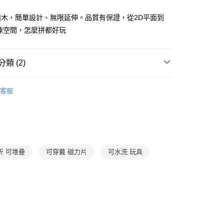
證手機門號後，選擇欲分期的期數、繳款截止日，確認付款後即
FTEE先享後付」】
。
先享後付是「在收到商品之後才付款」的支付方式。 讓您購物簡單
積木，簡單設計、無限延伸。品質有保證，從2D平面到
准額度、可分期數及費用金額請依後續交易確認頁面所載為準。
心！
像空間，怎麼拼都好玩
立30分鐘內，如未前往確認交易或遇審核未通過，訂單將自動取
：不需註冊會員、不需綁卡、不需儲值。
「轉專審核」未通過狀況，表示未達大哥付你分期系統評分，恕
：只要手機號碼，簡訊認證，即可結帳。
評估內容。
：先確認商品／服務後，再付款。
式說明】
類 (2)
郵寄 (不適用離島、海外及郵局i郵箱)
項不併入電信帳單，「大哥付你分期」於每月結算日後寄送繳費提
EE先享後付」結帳流程】
0，滿NT$800(含以上)免運費
方式選擇「AFTEE先享後付」後，將跳轉至「AFTEE先享後
3-6歲
玩具與用品
訊連結打開帳單後，可選擇「超商條碼／台灣大直營門市／銀行轉
頁面，進行簡訊認證並確認金額後，即可完成結帳。
客服
付／iPASS MONEY」等通路繳費。
成立數日內，您將收到繳費通知簡訊。
 / 桌遊
玩具
磁力片
費通知簡訊後14天內，點擊此簡訊中的連結，可透過四大超商
項】
網路銀行／等多元方式進行付款，方視為交易完成。
係由「台灣大哥大股份有限公司」（以下簡稱本公司）所提供，讓
：結帳手續完成當下不需立刻繳費，但若您需要取消訂單，請聯
易時，得透過本服務購買商品或服務，並由商店將買賣／分期付
的店家。未經商家同意取消之訂單仍視為有效，需透過AFTEE
金債權讓與本公司後，依約使用本公司帳單繳交帳款。
繳納相關費用。
意付款使用「大哥付你分期」之契約關係目的，商店將以您的個人
否成功請以「AFTEE先享後付 」之結帳頁面顯示為準，若有關於
折 可堆疊
可穿戴 磁力片
可水洗 玩具
含姓名、電話或地址）提供予台灣大哥大進項蒐集、處理及利
功／繳費後需取消欲退款等相關疑問，請聯繫「AFTEE先享後
公司與您本人進行分期帳單所需資料之確認、核對及更正。
援中心」
https://netprotections.freshdesk.com/support/home
戶服務條款，請詳閱以下連結：
https://oppay.tw/userRule
項】
恩沛科技股份有限公司提供之「AFTEE先享後付」服務完成之
依本服務之必要範圍內提供個人資料，並將交易相關給付款項請
讓予恩沛科技股份有限公司。
個人資料處理事宜，請瀏覽以下網址：