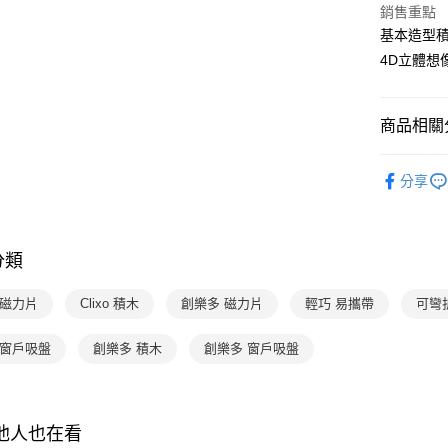
流程，驗
銷售重點
【關於「A
ATM付款
完成交易
AFTEE
基本造型
3.實際核
便利好安
4D立體想
4.訂單成
１．簡單
消。如遇
２．便利
運送方式
無法說明
３．安心
【繳款方
商品相關分
國內宅配/
1.分期款
【「AFT
醒簡訊。
每筆NT$7
１．於結帳
分齡推薦
2.透過簡
付」結帳
分享
帳／街口支
２．訂單
玩具 / 教具
３．收到繳
【注意事
／ATM／
1.本服務
※ 請注意
分類
用戶於交
絡購買商品
款買賣價
先享後付
2.基於同
※ 交易是
o 磁力片
Clixo 積木
創樂多 磁力片
輕巧 易攜帶
可彎
資料（包
是否繳費成
用，由本
付客戶支
xo 窗戶吸盤
創樂多 積木
創樂多 窗戶吸盤
3.完整用
【注意事
１．透過由
交易，需
求債權轉
其他人也在看
２．關於