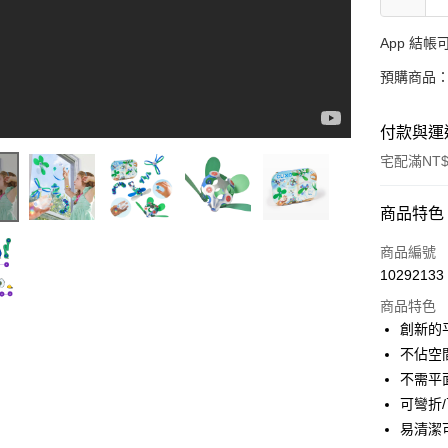
App 結
預購商品：
付款與運
宅配滿NT$
付款方式
商品特色
信用卡一
商品編號
10292133
LINE Pay
商品特色
Apple Pay
創新的
不佔空
大哥付你
不需平
相關說明
【大哥付
可彎折
AFTEE先
1.本服務
易清潔
2.付款方
相關說明