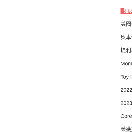
獲
美國年
奧本海
提利格
Mom
Toy 
2022
202
Cor
榮獲美