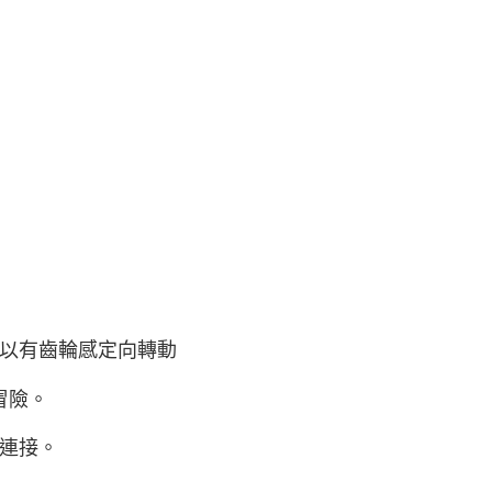
以有齒輪感定向轉動
冒險。
連接。