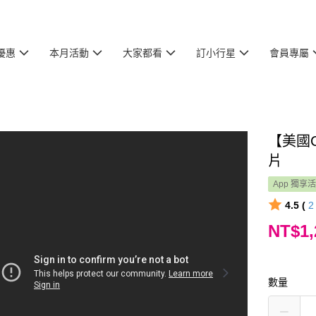
優惠
本月活動
大家都看
訂小行星
會員專屬
【美國C
片
App 獨享
4.5 (
NT$1,
數量