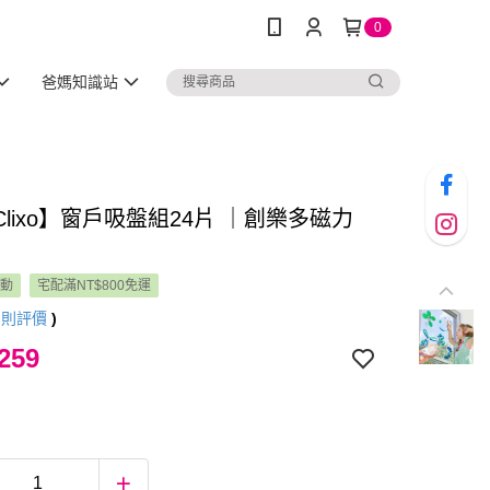
0
爸媽知識站
lixo】窗戶吸盤組24片 ｜創樂多磁力
活動
宅配滿NT$800免運
2
則評價
)
259