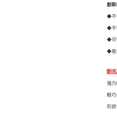
創新
◆不
◆不
◆可
◆易
三
強力
輕巧
形狀