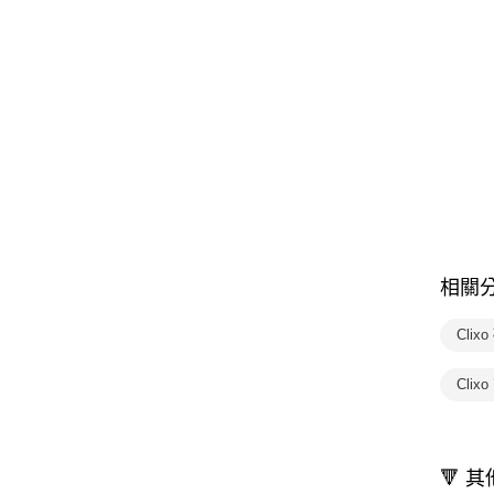
相關
Clix
Cli
🔻 