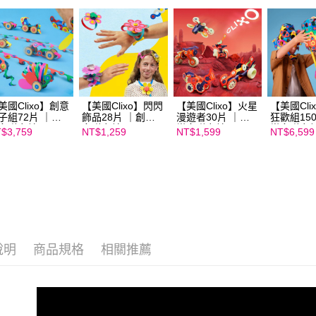
https://aft
３．未成
「AFTE
任。
４．使用「
即時審查
結果請求
５．嚴禁
美國Clixo】創意
【美國Clixo】閃閃
【美國Clixo】火星
【美國Cli
形，恩沛
子組72片 ｜創
飾品28片 ｜創樂
漫遊者30片 ｜創
狂歡組15
動。
多磁力片
多磁力片
樂多磁力片
樂多磁力
$3,759
NT$1,259
NT$1,599
NT$6,599
說明
商品規格
相關推薦