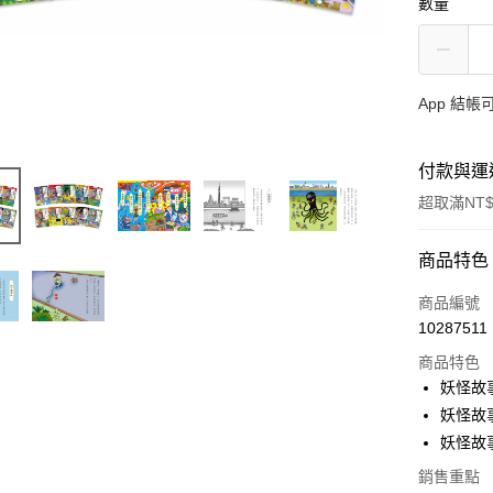
數量
App 結
付款與運
超取滿NT$
付款方式
商品特色
信用卡一
商品編號
10287511
LINE Pay
商品特色
Apple Pay
妖怪故
妖怪故
大哥付你
妖怪故
相關說明
【大哥付
銷售重點
AFTEE先
1.本服務