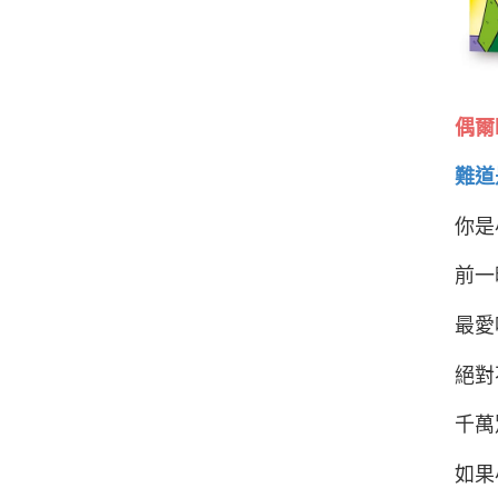
偶爾
難道
你是
前一
最愛
絕對
千萬
如果