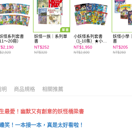
求債權轉
２．關於
https://aft
３．未成
「AFTE
任。
４．使用「
妖怪系列套書
妖怪一族｜系列單
小妖怪系列套書
妖怪小學
即時審查
11～20冊）
書
（1-10集）★小學
書
結果請求
老師強力推薦
$2,190
NT$252
NT$1,950
NT$205
５．嚴禁
$2,920
NT$320
NT$2,600
NT$260
形，恩沛
動。
說明
商品規格
相關推薦
生最愛！幽默又有創意的妖怪橋梁書
邊笑！一本接一本，真是太好看啦！