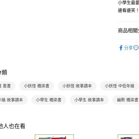
小學生最
2.付款方
相關說明
邊看邊笑
流程，驗
【關於「A
ATM付款
完成交易
AFTEE
3.實際核
便利好安
4.訂單成
１．簡單
商品相關分
消。如遇
２．便利
運送方式
無法說明
３．安心
分齡推薦
【繳款方
付款後全
分享
1.分期款
【「AFT
醒簡訊。
每筆NT$7
１．於結帳
2.透過簡
付」結帳
帳／街口支
付款後7-1
２．訂單
分類
３．收到繳
每筆NT$7
【注意事
／ATM／
1.本服務
※ 請注意
怪 套書
小妖怪 橋梁書
小妖怪 故事讀本
小妖怪 中低年級
國內宅配/
用戶於交
絡購買商品
款買賣價
先享後付
每筆NT$7
2.基於同
年級 故事讀本
小學生 橋梁書
小學生 故事讀本
幽默 橋梁書
※ 交易是
資料（包
是否繳費成
離島宅配
用，由本
付客戶支
每筆NT$2
3.完整用
【注意事
其他人也在看
海外包裹
１．透過由
交易，需