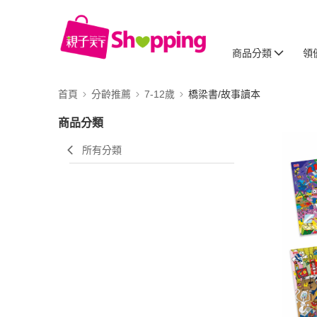
商品分類
領
首頁
分齡推薦
7-12歲
橋梁書/故事讀本
商品分類
所有分類