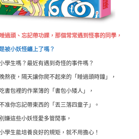
睡過頭、忘記帶功課，
那個常常遇到怪事的同學，
是被小妖怪纏上了嗎？
小學生嗎？最近有遇到奇怪的事件嗎？
晚熬夜，隔天讓你爬不起來的「睡過頭時鐘」，
吃書包裡的作業簿的「書包小矮人」，
不准你忘記帶東西的「丟三落四童子」。
別嫌這些小妖怪愛多管閒事，
小學生能培養良好的規矩，就不用擔心！