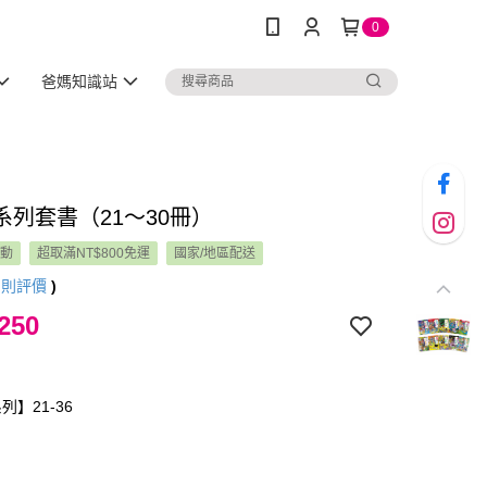
0
爸媽知識站
系列套書（21～30冊）
活動
超取滿NT$800免運
國家/地區配送
8
則評價
)
250
】21-36