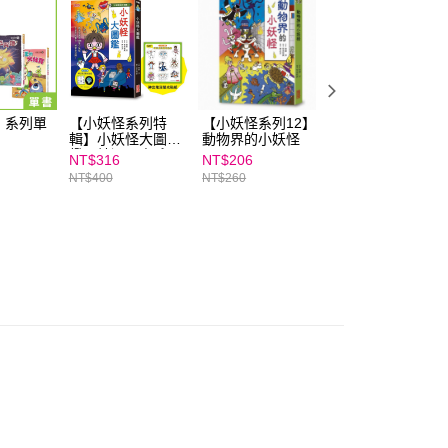
讓予恩沛科技股份有限公司。
個人資料處理事宜，請瀏覽以下網址：
ee.tw/terms/#terms3
年的使用者請事先徵得法定代理人或監護人之同意方可使用
E先享後付」，若未經同意申辦者引起之損失，本公司不負相關責
AFTEE先享後付」時，將依據個別帳號之用戶狀況，依本公司
｜系列單
【小妖怪系列特
【小妖怪系列12】
【廣嶋玲子神作】
核予不同之上限額度；若仍有額度不足之情形，本公司將視審查
輯】小妖怪大圖
動物界的小妖怪
妖怪出租系列：1
用戶進行身份認證。
鑑：精選全書系
～4集套書
NT$316
NT$206
NT$1,080
一人註冊多個帳號或使用他人資訊註冊。若發現惡意使用之情
186隻小妖怪（附
NT$400
NT$260
NT$1,200
科技股份有限公司將有權停止該用戶之使用額度並採取法律行
神出鬼沒螢光貼
紙）