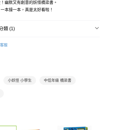
愛！幽默又有創意的妖怪橋梁書。
式選擇「大哥付你分期」，訂單成立後會自動跳轉到大哥付的交易
！一本接一本，真是太好看啦！
證手機門號後，選擇欲分期的期數、繳款截止日，確認付款後即
FTEE先享後付」】
。
先享後付是「在收到商品之後才付款」的支付方式。 讓您購物簡單
准額度、可分期數及費用金額請依後續交易確認頁面所載為準。
心！
立30分鐘內，如未前往確認交易或遇審核未通過，訂單將自動取
：不需註冊會員、不需綁卡、不需儲值。
類 (1)
「轉專審核」未通過狀況，表示未達大哥付你分期系統評分，恕
：只要手機號碼，簡訊認證，即可結帳。
評估內容。
：先確認商品／服務後，再付款。
7-12歲
橋梁書/故事讀本
式說明】
家取貨
客服
項不併入電信帳單，「大哥付你分期」於每月結算日後寄送繳費提
EE先享後付」結帳流程】
0，滿NT$800(含以上)免運費
方式選擇「AFTEE先享後付」後，將跳轉至「AFTEE先享後
訊連結打開帳單後，可選擇「超商條碼／台灣大直營門市／銀行轉
頁面，進行簡訊認證並確認金額後，即可完成結帳。
付／iPASS MONEY」等通路繳費。
1取貨
成立數日內，您將收到繳費通知簡訊。
費通知簡訊後14天內，點擊此簡訊中的連結，可透過四大超商
0，滿NT$800(含以上)免運費
項】
網路銀行／等多元方式進行付款，方視為交易完成。
係由「台灣大哥大股份有限公司」（以下簡稱本公司）所提供，讓
：結帳手續完成當下不需立刻繳費，但若您需要取消訂單，請聯
小妖怪 小學生
中低年級 橋梁書
郵寄 (不適用離島、海外及郵局i郵箱)
易時，得透過本服務購買商品或服務，並由商店將買賣／分期付
的店家。未經商家同意取消之訂單仍視為有效，需透過AFTEE
金債權讓與本公司後，依約使用本公司帳單繳交帳款。
繳納相關費用。
0，滿NT$800(含以上)免運費
意付款使用「大哥付你分期」之契約關係目的，商店將以您的個人
否成功請以「AFTEE先享後付 」之結帳頁面顯示為準，若有關於
含姓名、電話或地址）提供予台灣大哥大進項蒐集、處理及利
功／繳費後需取消欲退款等相關疑問，請聯繫「AFTEE先享後
（澎湖、金門、馬祖、小琉球；不適用於郵局i郵箱）
公司與您本人進行分期帳單所需資料之確認、核對及更正。
援中心」
https://netprotections.freshdesk.com/support/home
00
戶服務條款，請詳閱以下連結：
https://oppay.tw/userRule
項】
航空運送
查看運費
恩沛科技股份有限公司提供之「AFTEE先享後付」服務完成之
依本服務之必要範圍內提供個人資料，並將交易相關給付款項請