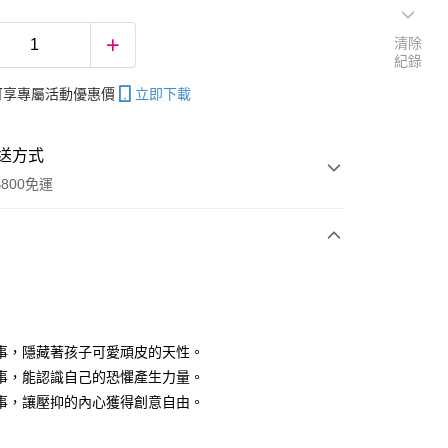
清除
紀錄
帳可享專屬活動優惠價
立即下載
送方式
800免運
次付款
事，隱藏著孩子可愛頑皮的天性。
事，能認識自己的恐懼產生力量。
分期
事，讓壓抑的內心獲得創意自由。
你分期使用說明】
享後付
由台灣大哥大提供，台灣大哥大用戶可立即使用無須另外申請。