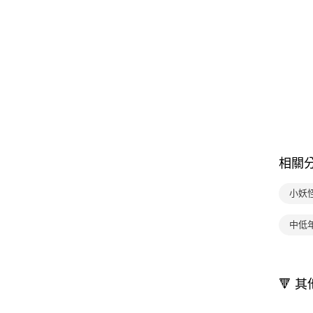
相關
小妖
中低
🔻 