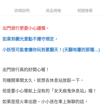
５．嚴禁一人註冊多個帳號或使用他人資訊註冊。若發現惡意使用之情形，
恩沛科技股份有限公司將有權停止該用戶之使用額度並採取法律行動。
詳細說明
商品規格
相關推薦
出門旅行更要小心謹慎，
如果到觀光景點不遵守規定，
小妖怪可能會讓你玩到累翻天！(天翻地覆的那種…)
出門旅行真的好開心喔！
司機開車開太久，就想去休息站放鬆一下，
但是要小心導航上沒有的「女夭麻鬼休息站」喔！
如果是搭火車出遊，小小孩在車上無聊的話，