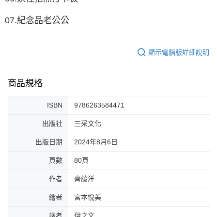
07.紀念品老公公
顯示電腦版詳細說明
商品規格
ISBN
9786263584471
出版社
三采文化
出版日期
2024年8月6日
頁數
80頁
作者
齊藤洋
繪者
宮本悅美
譯者
伊之文