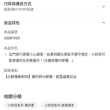
付款與運送方式
超取滿NT$499免運
付款方式
商品特色
信用卡一次付款
商品編號
LINE Pay
10287319
Apple Pay
商品特色
大哥付你分期
出門旅行更要小心謹慎，如果到觀光景點不遵守規定，小妖怪可
相關說明
能會讓你玩到累翻天！(天翻地覆的那種…)
【大哥付你分期使用說明】
AFTEE先享後付
1.本服務由台灣大哥大提供，台灣大哥大用戶可立即使用無須另外申請。
銷售重點
2.付款方式選擇「大哥付你分期」，訂單成立後會自動跳轉到大哥付的交易
相關說明
【小妖怪系列30】旅行的小妖怪：紀念品老公公
流程，驗證手機門號後，選擇欲分期的期數、繳款截止日，確認付款後即完
【關於「AFTEE先享後付」】
成交易。
ATM付款
AFTEE先享後付是「在收到商品之後才付款」的支付方式。 讓您購物簡單
3.實際核准額度、可分期數及費用金額請依後續交易確認頁面所載為準。
便利好安心！
4.訂單成立30分鐘內，如未前往確認交易或遇審核未通過，訂單將自動取
１．簡單：不需註冊會員、不需綁卡、不需儲值。
運送方式
消。如遇「轉專審核」未通過狀況，表示未達大哥付你分期系統評分，恕無
相關分類
２．便利：只要手機號碼，簡訊認證，即可結帳。
法說明評估內容。
３．安心：先確認商品／服務後，再付款。
付款後全家取貨｜8/8-8/14運費優惠，結帳滿499即享免運。
【繳款方式說明】
小妖怪系列 橋梁書
小妖怪系列 故事讀本
1.分期款項不併入電信帳單，「大哥付你分期」於每月結算日後寄送繳費提