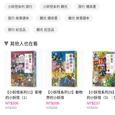
每筆NT$70，滿NT$499(含以上)免運費
【「AFTEE先享後付」結帳流程】
醒簡訊。
１．於結帳方式選擇「AFTEE先享後付」後，將跳轉至「AFTEE先享後付」
小妖怪系列 旅行
小妖怪系列 觀光
旅行 橋梁書
2.透過簡訊連結打開帳單後，可選擇「超商條碼／台灣大直營門市／銀行轉
付款後7-11取貨
結帳頁面，進行簡訊認證並確認金額後，即可完成結帳。
帳／街口支付／iPASS MONEY」等通路繳費。
２．訂單成立數日內，您將收到繳費通知簡訊。
每筆NT$70，滿NT$800(含以上)免運費
旅行 故事讀本
觀光 橋梁書
觀光 故事讀本
３．收到繳費通知簡訊後14天內，點擊此簡訊中的連結，可透過四大超商／
【注意事項】
ATM／網路銀行／等多元方式進行付款，方視為交易完成。
國內宅配/郵寄 (不適用離島、海外及郵局i郵箱)
1.本服務係由「台灣大哥大股份有限公司」（以下簡稱本公司）所提供，讓
※ 請注意：結帳手續完成當下不需立刻繳費，但若您需要取消訂單，請聯絡
旅行 紀念品
觀光 紀念品
用戶於交易時，得透過本服務購買商品或服務，並由商店將買賣／分期付款
每筆NT$70，滿NT$800(含以上)免運費
購買商品的店家。未經商家同意取消之訂單仍視為有效，需透過AFTEE先享
買賣價金債權讓與本公司後，依約使用本公司帳單繳交帳款。
後付繳納相關費用。
2.基於同意付款使用「大哥付你分期」之契約關係目的，商店將以您的個人
離島宅配（澎湖、金門、馬祖、小琉球；不適用於郵局i郵箱）
※ 交易是否成功請以「AFTEE先享後付 」之結帳頁面顯示為準，若有關於
🔻 其他人也在看
資料（包含姓名、電話或地址）提供予台灣大哥大進項蒐集、處理及利用，
是否繳費成功／繳費後需取消欲退款等相關疑問，請聯繫「AFTEE先享後付
每筆NT$200
由本公司與您本人進行分期帳單所需資料之確認、核對及更正。
客戶支援中心」
https://netprotections.freshdesk.com/support/home
3.完整用戶服務條款，請詳閱以下連結：
https://oppay.tw/userRule
海外包裹航空運送
查看運費
【注意事項】
１．透過由恩沛科技股份有限公司提供之「AFTEE先享後付」服務完成之交
易，需依本服務之必要範圍內提供個人資料，並將交易相關給付款項請求債
權轉讓予恩沛科技股份有限公司。
２．關於個人資料處理事宜，請瀏覽以下網址：
https://aftee.tw/terms/#terms3
３．未成年的使用者請事先徵得法定代理人或監護人之同意方可使用
【小妖怪系列11】家裡
【小妖怪系列12】動物
【小妖怪系列26
「AFTEE先享後付」，若未經同意申辦者引起之損失，本公司不負相關責
的小妖怪（1）
界的小妖怪
的小妖怪（3）：
任。
４．使用「AFTEE先享後付」時，將依據個別帳號之用戶狀況，依本公司即
電視
NT$206
NT$206
NT$237
時審查核予不同之上限額度；若仍有額度不足之情形，本公司將視審查結果
NT$260
NT$260
NT$300
請求用戶進行身份認證。