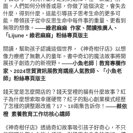
面，人們如何分辨善或惡，你做了這個決定，會失去
什麼，得到什麼，這能引導孩子思考生命的更多可
能，帶領孩子從中反思生命中每件事的重量、更看到
無限的想像。
——綠君麻麻 作家、閱讀推廣人、
「Lijune・綠君麻麻」粉絲專頁版主
閱讀，幫助孩子認識這個世界，《神奇柑仔店》以想
像力療癒了無數人的童年。書中奇幻的魔法故事將開
展孩子創造力的新視野。
——
小魚老師｜教育專欄作
家、2024世貿資訊展教育講座人氣教師、「小魚老
師」粉絲專頁版主
錢天堂是怎麼開店的？錢天堂裡的貓有什麼故事？紅
子為什麼想索取幸運硬幣？紅子的點心創業模式經歷
了怎樣的調整跟改進？17、18兩集告訴你！
——蔡依
橙 素養教育工作坊核心講師
《神奇柑仔店》透過奇幻故事吸引孩子好奇心，不只