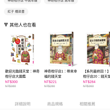
買賣價金債權讓與本公司後，依約使用本公司帳單繳交帳款。
神奇柑仔店 中高年級
神奇柑仔店 高年級
後付繳納相關費用。
2.基於同意付款使用「大哥付你分期」之契約關係目的，商店將以您的個人
離島宅配（澎湖、金門、馬祖、小琉球；不適用於郵局i郵箱）
※ 交易是否成功請以「AFTEE先享後付 」之結帳頁面顯示為準，若有關於
資料（包含姓名、電話或地址）提供予台灣大哥大進項蒐集、處理及利用，
是否繳費成功／繳費後需取消欲退款等相關疑問，請聯繫「AFTEE先享後付
紅子 橋梁書
每筆NT$200
由本公司與您本人進行分期帳單所需資料之確認、核對及更正。
客戶支援中心」
https://netprotections.freshdesk.com/support/home
3.完整用戶服務條款，請詳閱以下連結：
https://oppay.tw/userRule
海外包裹航空運送
查看運費
【注意事項】
🔻 其他人也在看
１．透過由恩沛科技股份有限公司提供之「AFTEE先享後付」服務完成之交
易，需依本服務之必要範圍內提供個人資料，並將交易相關給付款項請求債
權轉讓予恩沛科技股份有限公司。
２．關於個人資料處理事宜，請瀏覽以下網址：
https://aftee.tw/terms/#terms3
３．未成年的使用者請事先徵得法定代理人或監護人之同意方可使用
「AFTEE先享後付」，若未經同意申辦者引起之損失，本公司不負相關責
任。
４．使用「AFTEE先享後付」時，將依據個別帳號之用戶狀況，依本公司即
時審查核予不同之上限額度；若仍有額度不足之情形，本公司將視審查結果
歡迎光臨錢天堂：神奇
神奇柑仔店1：帶來幸
【系列最終回！
請求用戶進行身份認證。
柑仔店大圖鑑
福的錢天堂
柑仔店20：錢天
５．嚴禁一人註冊多個帳號或使用他人資訊註冊。若發現惡意使用之情形，
極挑戰
NT$300
NT$221
NT$284
恩沛科技股份有限公司將有權停止該用戶之使用額度並採取法律行動。
NT$380
NT$280
NT$360
詳細說明
商品規格
相關推薦