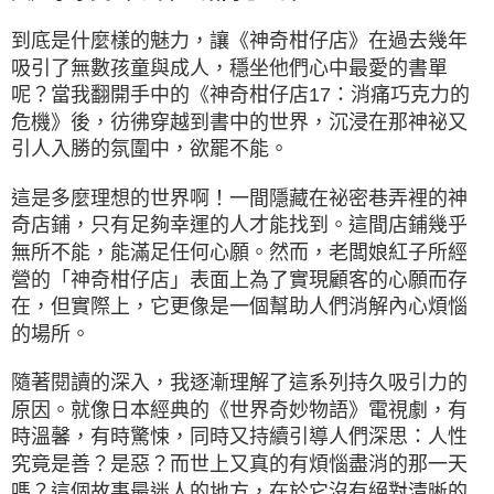
到底是什麼樣的魅力，讓《神奇柑仔店》在過去幾年
吸引了無數孩童與成人，穩坐他們心中最愛的書單
呢？當我翻開手中的《神奇柑仔店17：消痛巧克力的
危機》後，彷彿穿越到書中的世界，沉浸在那神祕又
引人入勝的氛圍中，欲罷不能。
這是多麼理想的世界啊！一間隱藏在祕密巷弄裡的神
奇店鋪，只有足夠幸運的人才能找到。這間店鋪幾乎
無所不能，能滿足任何心願。然而，老闆娘紅子所經
營的「神奇柑仔店」表面上為了實現顧客的心願而存
在，但實際上，它更像是一個幫助人們消解內心煩惱
的場所。
隨著閱讀的深入，我逐漸理解了這系列持久吸引力的
原因。就像日本經典的《世界奇妙物語》電視劇，有
時溫馨，有時驚悚，同時又持續引導人們深思：人性
究竟是善？是惡？而世上又真的有煩惱盡消的那一天
嗎？這個故事最迷人的地方，在於它沒有絕對清晰的