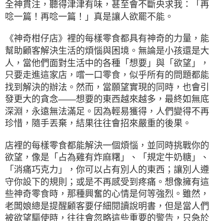
全神貫注，聽得津津有味，甚至會不斷央求我：「再
唸一篇！再唸一篇！」真是讓人欲罷不能。
《神奇柑仔店》裡的每樣零食都具有神奇的力量，能
幫助顧客解決生活的煩惱與困境。無論是小孩還是大
人，當他們面對生活中的各種「想要」與「欲望」，
只要走進這家店，嚐一口零食，似乎所有的問題都能
找到解決的辦法。然而，當願望實現的同時，也會引
發更大的貪念——想要的東西越來越多，最終如無底
深淵，永遠無法滿足。因為輕易獲得，人們變得不再
珍惜，隨手丟棄，結果往往會招來嚴重的後果。
店裡的每樣零食都能解決一個煩惱，並同時挑戰你的
欲望，像是「占為雞有炸麻糬」、「規定牛奶糖」、
「消痛巧克力」，你可以占有別人的東西；讓別人遵
守你設下的規則；或是不再感受到疼痛。想像擁有這
些神奇零食時，那種興奮的心情是何等強烈。雖然，
老闆娘總是提醒顧客要仔細閱讀說明書，但是當人們
被欲望驅使時，往往會忽略這些重要的警告，只急於