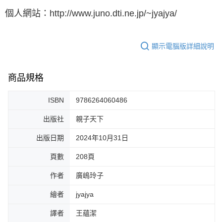
個人網站：http://www.juno.dti.ne.jp/~jyajya/
顯示電腦版詳細說明
商品規格
ISBN
9786264060486
出版社
親子天下
出版日期
2024年10月31日
頁數
208頁
作者
廣嶋玲子
繪者
jyajya
譯者
王蘊潔