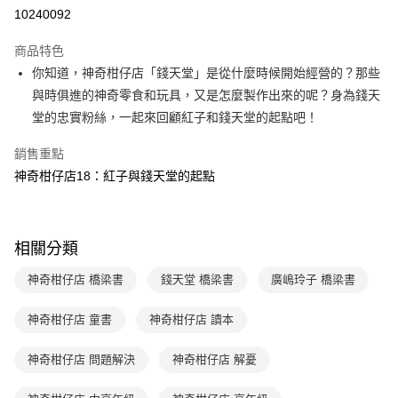
LINE Pay
10240092
Apple Pay
商品特色
大哥付你分期
你知道，神奇柑仔店「錢天堂」是從什麼時候開始經營的？那些
相關說明
與時俱進的神奇零食和玩具，又是怎麼製作出來的呢？身為錢天
【大哥付你分期使用說明】
堂的忠實粉絲，一起來回顧紅子和錢天堂的起點吧！
AFTEE先享後付
1.本服務由台灣大哥大提供，台灣大哥大用戶可立即使用無須另外申請。
2.付款方式選擇「大哥付你分期」，訂單成立後會自動跳轉到大哥付的交易
相關說明
銷售重點
流程，驗證手機門號後，選擇欲分期的期數、繳款截止日，確認付款後即完
【關於「AFTEE先享後付」】
成交易。
神奇柑仔店18：紅子與錢天堂的起點
ATM付款
AFTEE先享後付是「在收到商品之後才付款」的支付方式。 讓您購物簡單
3.實際核准額度、可分期數及費用金額請依後續交易確認頁面所載為準。
便利好安心！
4.訂單成立30分鐘內，如未前往確認交易或遇審核未通過，訂單將自動取
１．簡單：不需註冊會員、不需綁卡、不需儲值。
運送方式
消。如遇「轉專審核」未通過狀況，表示未達大哥付你分期系統評分，恕無
２．便利：只要手機號碼，簡訊認證，即可結帳。
法說明評估內容。
３．安心：先確認商品／服務後，再付款。
相關分類
付款後全家取貨｜8/8-8/14運費優惠，結帳滿499即享免運。
【繳款方式說明】
1.分期款項不併入電信帳單，「大哥付你分期」於每月結算日後寄送繳費提
每筆NT$70，滿NT$499(含以上)免運費
【「AFTEE先享後付」結帳流程】
神奇柑仔店 橋梁書
錢天堂 橋梁書
廣嶋玲子 橋梁書
醒簡訊。
１．於結帳方式選擇「AFTEE先享後付」後，將跳轉至「AFTEE先享後付」
2.透過簡訊連結打開帳單後，可選擇「超商條碼／台灣大直營門市／銀行轉
付款後7-11取貨
結帳頁面，進行簡訊認證並確認金額後，即可完成結帳。
帳／街口支付／iPASS MONEY」等通路繳費。
神奇柑仔店 童書
神奇柑仔店 讀本
２．訂單成立數日內，您將收到繳費通知簡訊。
每筆NT$70，滿NT$800(含以上)免運費
３．收到繳費通知簡訊後14天內，點擊此簡訊中的連結，可透過四大超商／
【注意事項】
ATM／網路銀行／等多元方式進行付款，方視為交易完成。
神奇柑仔店 問題解決
神奇柑仔店 解憂
國內宅配/郵寄 (不適用離島、海外及郵局i郵箱)
1.本服務係由「台灣大哥大股份有限公司」（以下簡稱本公司）所提供，讓
※ 請注意：結帳手續完成當下不需立刻繳費，但若您需要取消訂單，請聯絡
用戶於交易時，得透過本服務購買商品或服務，並由商店將買賣／分期付款
每筆NT$70，滿NT$800(含以上)免運費
購買商品的店家。未經商家同意取消之訂單仍視為有效，需透過AFTEE先享