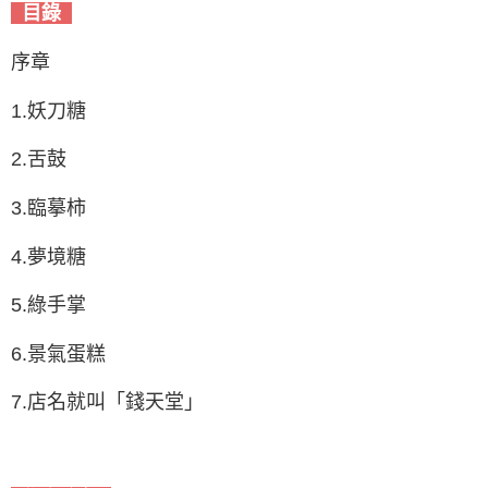
目錄
序章
1.妖刀糖
2.舌鼓
3.臨摹柿
4.夢境糖
5.綠手掌
6.景氣蛋糕
7.店名就叫「錢天堂」