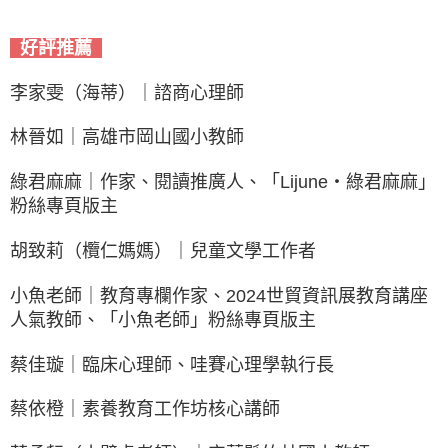
好評推薦
李家雯（海蒂）
｜
諮商心理師
林晉如
｜
高雄市岡山國小教師
綠君麻麻｜作家、閱讀推廣人
、
「Lijune・綠君麻麻」
粉絲專頁版主
胡致莉（欖仁媽媽）｜兒童文學工作者
小魚老師｜教育專欄作家、2024世貿資訊展教育講座
人氣教師、「小魚老師」粉絲專頁版主
蔡佳璇｜臨床心理師、哇賽心理學執行長
蔡依橙｜素養教育工作坊核心講師