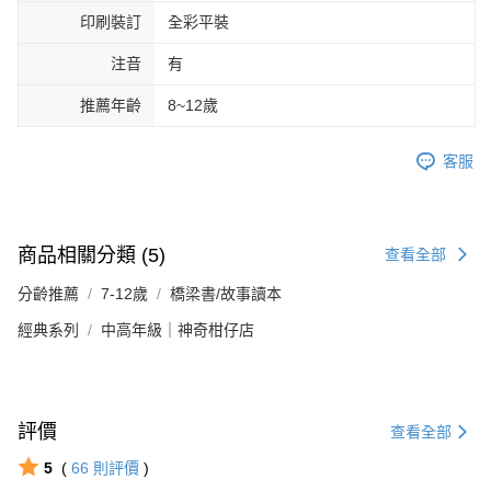
印刷裝訂
全彩平裝
注音
有
推薦年齡
8~12歲
客服
商品相關分類 (5)
查看全部
分齡推薦
7-12歲
橋梁書/故事讀本
經典系列
中高年級｜神奇柑仔店
評價
查看全部
5
(
66
則評價
)