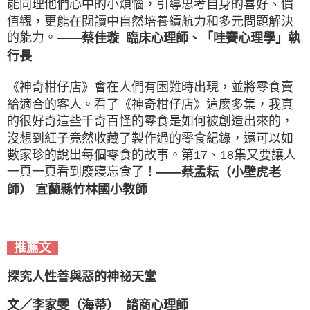
能同理他們心中的小煩惱，引導思考自身的喜好、價
值觀，更能在閱讀中自然培養續航力和多元問題解決
的能力。
——蔡佳璇 臨床心理師、「哇賽心理學」執
行長
《神奇柑仔店》會在人們有困難時出現，並將零食賣
給適合的客人。看了《神奇柑仔店》這麼多集，我真
的很好奇這些千奇百怪的零食是如何被創造出來的，
沒想到紅子竟然收藏了製作過的零食紀錄，還可以如
數家珍的說出每個零食的故事。第17、18集又要讓人
一頁一頁看到廢寢忘食了！
——蔡孟耘（小壁虎老
師） 宜蘭縣竹林國小教師
推薦文
探究人性善與惡的神祕天堂
文／李家雯（海蒂） 諮商心理師