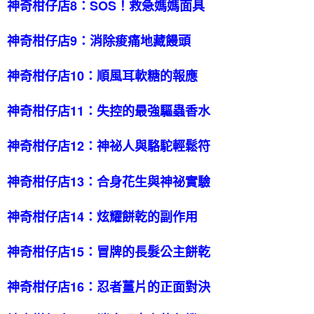
神奇柑仔店8：SOS！救急媽媽面具
神奇柑仔店9：消除痠痛地藏饅頭
神奇柑仔店10：順風耳軟糖的報應
神奇柑仔店11：失控的最強驅蟲香水
神奇柑仔店12：神祕人與駱駝輕鬆符
神奇柑仔店13：合身花生與神祕實驗
神奇柑仔店14：炫耀餅乾的副作用
神奇柑仔店15：冒牌的長髮公主餅乾
神奇柑仔店16：忍者薑片的正面對決