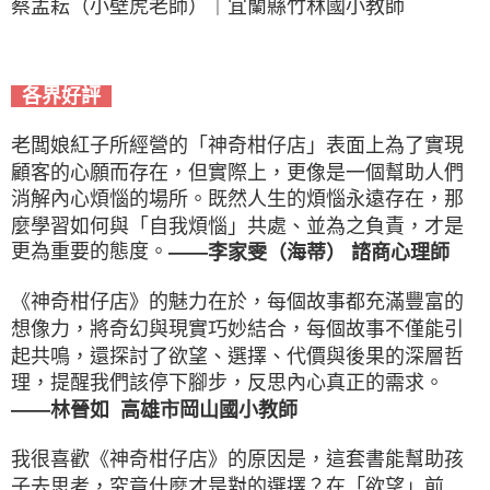
蔡孟耘（小壁虎老師）｜宜蘭縣竹林國小教師
各界好評
老闆娘紅子所經營的「神奇柑仔店」表面上為了實現
顧客的心願而存在，但實際上，更像是一個幫助人們
消解內心煩惱的場所。既然人生的煩惱永遠存在，那
麼學習如何與「自我煩惱」共處、並為之負責，才是
更為重要的態度。
——李家雯（海蒂） 諮商心理師
《神奇柑仔店》的魅力在於，每個故事都充滿豐富的
想像力，將奇幻與現實巧妙結合，每個故事不僅能引
起共鳴，還探討了欲望、選擇、代價與後果的深層哲
理，提醒我們該停下腳步，反思內心真正的需求。
——林晉如 高雄市岡山國小教師
我很喜歡《神奇柑仔店》的原因是，這套書能幫助孩
子去思考，究竟什麼才是對的選擇？在「欲望」前