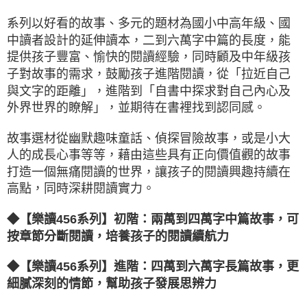
系列以好看的故事、多元的題材為國小中高年級、國
中讀者設計的延伸讀本，二到六萬字中篇的長度，能
提供孩子豐富、愉快的閱讀經驗，同時顧及中年級孩
子對故事的需求，鼓勵孩子進階閱讀，從「拉近自己
與文字的距離」，進階到「自書中探求對自己內心及
外界世界的瞭解」，並期待在書裡找到認同感。
故事選材從幽默趣味童話、偵探冒險故事，或是小大
人的成長心事等等，藉由這些具有正向價值觀的故事
打造一個無痛閱讀的世界，讓孩子的閱讀興趣持續在
高點，同時深耕閱讀實力。
◆【樂讀456系列】初階：兩萬到四萬字中篇故事，可
按章節分斷閱讀，培養孩子的閱讀續航力
◆
【樂讀456系列】進階：四萬到六萬字長篇故事，更
細膩深刻的情節，幫助孩子發展思辨力