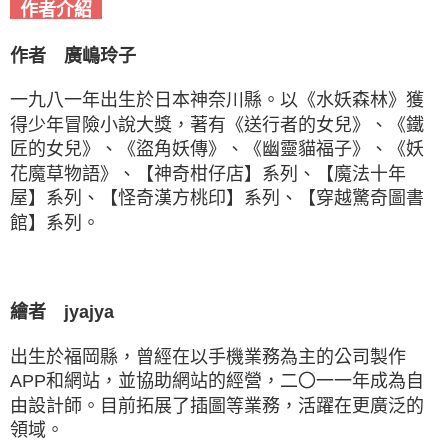
作者介紹
作者 廣嶋玲子
一九八一年出生於日本神奈川縣。以《水妖森林》獲
得少年冒險小說大獎，著有《送行者的女兒》、《鐵
匠
的女兒》、《盜角妖傳》、《幽靈貓福子》、《妖
花魔草物語》、【神奇柑仔店】系列、【魔法十年
屋】系
列、【怪奇漢方桃印】系列、【穿越驚奇圖書
館】系列。
繪者 jyajya
出生於福岡縣，曾經在以手機業務為主的公司製作
APP和網站，並協助網站的經營，二〇一一年成為自
由設
計師。目前拓展了插圖等業務，活躍在更廣泛的
領域。