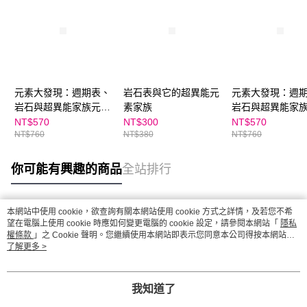
元素大發現：週期表、
岩石表與它的超異能元
元素大發現：週
岩石與超異能家族元素
素家族
岩石與超異能家
圖鑑（共2書）
圖鑑（共2書）★
NT$570
NT$300
NT$570
NT$760
NT$380
NT$760
爸爸推薦品項
你可能有興趣的商品
全站排行
本網站中使用 cookie，欲查詢有關本網站使用 cookie 方式之詳情，及若您不希
熱門標籤
望在電腦上使用 cookie 時應如何變更電腦的 cookie 設定，請參閱本網站「
隱私
權條款
」之 Cookie 聲明。您繼續使用本網站即表示您同意本公司得按本網站使
用條款之 Cookie 聲明使用 cookie。
了解更多 >
我知道了