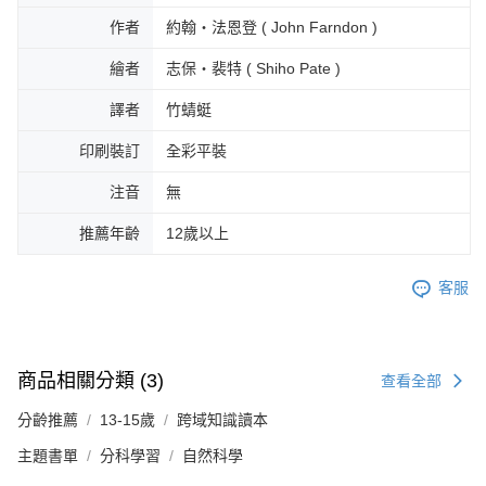
作者
約翰・法恩登 ( John Farndon )
繪者
志保・裴特 ( Shiho Pate )
譯者
竹蜻蜓
印刷裝訂
全彩平裝
注音
無
推薦年齡
12歲以上
客服
商品相關分類 (3)
查看全部
分齡推薦
13-15歲
跨域知識讀本
主題書單
分科學習
自然科學