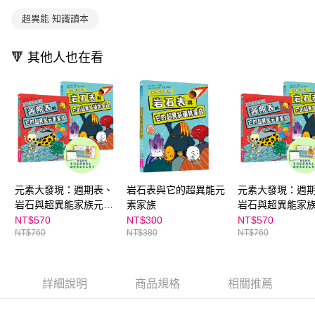
買賣價金債權讓與本公司後，依約使用本公司帳單繳交帳款。
2.基於同意付款使用「大哥付你分期」之契約關係目的，商店將以您的個人
超異能 知識讀本
資料（包含姓名、電話或地址）提供予台灣大哥大進項蒐集、處理及利用，
由本公司與您本人進行分期帳單所需資料之確認、核對及更正。
3.完整用戶服務條款，請詳閱以下連結：
https://oppay.tw/userRule
🔻 其他人也在看
元素大發現：週期表、
岩石表與它的超異能元
元素大發現：週
岩石與超異能家族元素
素家族
岩石與超異能家
圖鑑（共2書）
圖鑑（共2書）★
NT$570
NT$300
NT$570
NT$760
NT$380
NT$760
爸爸推薦品項
詳細說明
商品規格
相關推薦