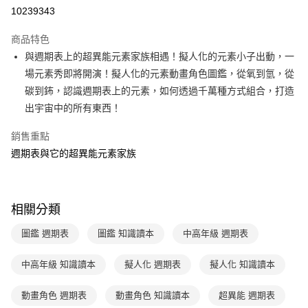
LINE Pay
10239343
Apple Pay
商品特色
大哥付你分期
與週期表上的超異能元素家族相遇！擬人化的元素小子出動，一
相關說明
場元素秀即將開演！擬人化的元素動畫角色圖鑑，從氧到氫，從
【大哥付你分期使用說明】
碳到鈽，認識週期表上的元素，如何透過千萬種方式組合，打造
ATM付款
1.本服務由台灣大哥大提供，台灣大哥大用戶可立即使用無須另外申請。
出宇宙中的所有東西！
2.付款方式選擇「大哥付你分期」，訂單成立後會自動跳轉到大哥付的交易
流程，驗證手機門號後，選擇欲分期的期數、繳款截止日，確認付款後即完
運送方式
成交易。
銷售重點
3.實際核准額度、可分期數及費用金額請依後續交易確認頁面所載為準。
付款後全家取貨｜8/8-8/14運費優惠，結帳滿499即享免運。
週期表與它的超異能元素家族
4.訂單成立30分鐘內，如未前往確認交易或遇審核未通過，訂單將自動取
每筆NT$70，滿NT$499(含以上)免運費
消。如遇「轉專審核」未通過狀況，表示未達大哥付你分期系統評分，恕無
法說明評估內容。
付款後7-11取貨
【繳款方式說明】
相關分類
1.分期款項不併入電信帳單，「大哥付你分期」於每月結算日後寄送繳費提
每筆NT$70，滿NT$800(含以上)免運費
醒簡訊。
圖鑑 週期表
圖鑑 知識讀本
中高年級 週期表
2.透過簡訊連結打開帳單後，可選擇「超商條碼／台灣大直營門市／銀行轉
國內宅配/郵寄 (不適用離島、海外及郵局i郵箱)
帳／街口支付／iPASS MONEY」等通路繳費。
每筆NT$70，滿NT$800(含以上)免運費
中高年級 知識讀本
擬人化 週期表
擬人化 知識讀本
【注意事項】
海外包裹航空運送
1.本服務係由「台灣大哥大股份有限公司」（以下簡稱本公司）所提供，讓
查看運費
動畫角色 週期表
動畫角色 知識讀本
超異能 週期表
用戶於交易時，得透過本服務購買商品或服務，並由商店將買賣／分期付款