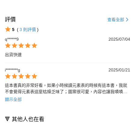
評價
查看全部
5
(
3
則評價
)
q******9
2025/07/04
出貨快速
i********g
2025/01/21
這本書真的非常好看，如果小時候讀元素表的時候有這本書，我就
不會覺得元素表這麼枯燥乏味了；圖案很可愛，內容也讓我嘖嘖稱
奇，非常引人入勝，極推薦。
顯示全部
🔻 其他人也在看