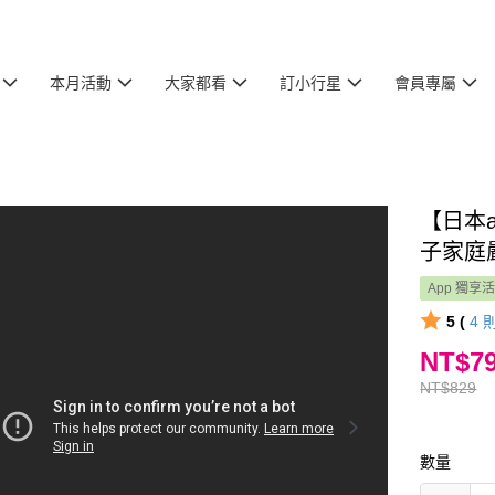
本月活動
大家都看
訂小行星
會員專屬
【日本a
子家庭
App 獨享
5 (
4
NT$7
NT$829
數量