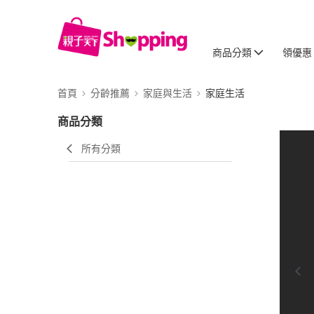
商品分類
領優惠
首頁
分齡推薦
家庭與生活
家庭生活
商品分類
所有分類