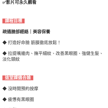
✅影片可永久觀看
課程目標
疏通臉部經絡｜美容保養
◆ 打造好命臉 筋膜徹底放鬆！
◆
拉提嘴邊肉、撫平細紋、改善黑眼圈、強健生髮、
淡化頸紋
這堂課適合誰
◆ 沒時間預約按摩
◆ 疲憊有黑眼圈