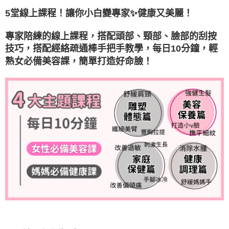
5堂線上課程！讓你小白變專家✨健康又美麗！
專家陪練的線上課程，搭配頭部、頸部、臉部的刮按
技巧，搭配經絡疏通棒手把手教學，每日10分鐘，輕
熟女必備美容課，簡單打造好命臉！