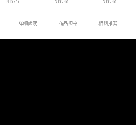
NT$748
NT$748
NT$748
養一把罩
備健康課
半功倍
詳細說明
商品規格
相關推薦