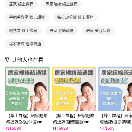
居家 線上課程
專家陪練 線上課程
手把手教學 線上課程
每日10分鐘 線上課程
輕熟女 線上課程
居家 經絡疏通
居家 美容保養
專家陪練 經絡疏通
🔻 其他人也在看
【線上課程】居家經絡
【線上課程】居家經絡
【線上課程】居
疏通課(家庭保健)★每
疏通課(雕塑體態)★女
疏通課(健康調理
天10分鐘！家庭保健保
性必備美容課、媽媽必
天10分鐘！釋放
NT$699
NT$699
NT$699