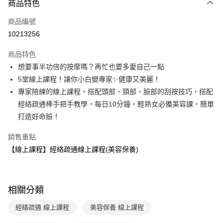
商品特色
信用卡一次付款
商品編號
ATM付款
10213256
運送方式
商品特色
想要事半功倍的按摩嗎？再忙也要多愛自己一點
數位發送
5堂線上課程！讓你小白變專家✨健康又美麗！
免運費
專家陪練的線上課程，搭配頭部、頸部、臉部的刮按技巧，搭配
經絡疏通棒手把手教學，每日10分鐘，輕熟女必備美容課，簡單
打造好命臉！
銷售重點
【線上課程】經絡疏通線上課程(美容保養)
相關分類
經絡疏通 線上課程
美容保養 線上課程