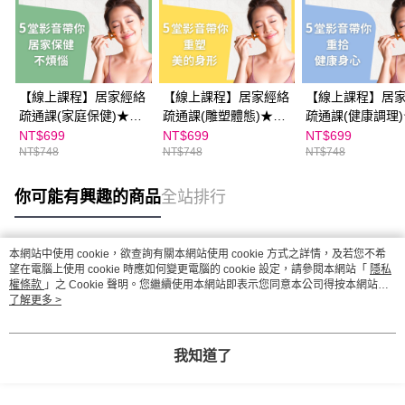
【線上課程】居家經絡
【線上課程】居家經絡
【線上課程】居
疏通課(家庭保健)★每
疏通課(雕塑體態)★女
疏通課(健康調理
天10分鐘！家庭保健保
性必備美容課、媽媽必
天10分鐘！釋放
NT$699
NT$699
NT$699
NT$748
NT$748
NT$748
養一把罩
備健康課
半功倍
你可能有興趣的商品
全站排行
本網站中使用 cookie，欲查詢有關本網站使用 cookie 方式之詳情，及若您不希
熱門標籤
望在電腦上使用 cookie 時應如何變更電腦的 cookie 設定，請參閱本網站「
隱私
權條款
」之 Cookie 聲明。您繼續使用本網站即表示您同意本公司得按本網站使
用條款之 Cookie 聲明使用 cookie。
了解更多 >
我知道了