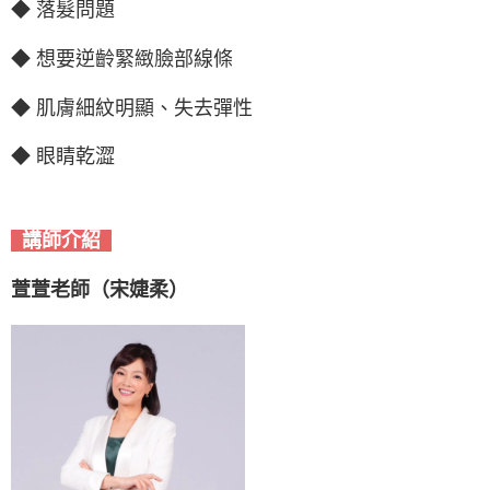
◆ 落髮問題
◆ 想要逆齡緊緻臉部線條
◆ 肌膚細紋明顯、失去彈性
◆ 眼睛乾澀
講師介紹
萱萱老師（宋婕柔）