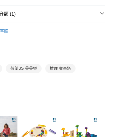
先享後付是「在收到商品之後才付款」的支付方式。 讓您購物簡單
准額度、可分期數及費用金額請依後續交易確認頁面所載為準。
心！
立30分鐘內，如未前往確認交易或遇審核未通過，訂單將自動取
：不需註冊會員、不需綁卡、不需儲值。
類 (1)
「轉專審核」未通過狀況，表示未達大哥付你分期系統評分，恕
：只要手機號碼，簡訊認證，即可結帳。
評估內容。
：先確認商品／服務後，再付款。
3-6歲
玩具與用品
式說明】
郵寄 (不適用離島、海外及郵局i郵箱)
客服
項不併入電信帳單，「大哥付你分期」於每月結算日後寄送繳費提
EE先享後付」結帳流程】
0，滿NT$800(含以上)免運費
方式選擇「AFTEE先享後付」後，將跳轉至「AFTEE先享後
訊連結打開帳單後，可選擇「超商條碼／台灣大直營門市／銀行轉
頁面，進行簡訊認證並確認金額後，即可完成結帳。
付／iPASS MONEY」等通路繳費。
成立數日內，您將收到繳費通知簡訊。
費通知簡訊後14天內，點擊此簡訊中的連結，可透過四大超商
項】
網路銀行／等多元方式進行付款，方視為交易完成。
係由「台灣大哥大股份有限公司」（以下簡稱本公司）所提供，讓
：結帳手續完成當下不需立刻繳費，但若您需要取消訂單，請聯
荷蘭BS 疊疊樂
推理 賓果塔
易時，得透過本服務購買商品或服務，並由商店將買賣／分期付
的店家。未經商家同意取消之訂單仍視為有效，需透過AFTEE
金債權讓與本公司後，依約使用本公司帳單繳交帳款。
繳納相關費用。
意付款使用「大哥付你分期」之契約關係目的，商店將以您的個人
否成功請以「AFTEE先享後付 」之結帳頁面顯示為準，若有關於
含姓名、電話或地址）提供予台灣大哥大進項蒐集、處理及利
功／繳費後需取消欲退款等相關疑問，請聯繫「AFTEE先享後
公司與您本人進行分期帳單所需資料之確認、核對及更正。
援中心」
https://netprotections.freshdesk.com/support/home
戶服務條款，請詳閱以下連結：
https://oppay.tw/userRule
項】
恩沛科技股份有限公司提供之「AFTEE先享後付」服務完成之
依本服務之必要範圍內提供個人資料，並將交易相關給付款項請
讓予恩沛科技股份有限公司。
個人資料處理事宜，請瀏覽以下網址：
ee.tw/terms/#terms3