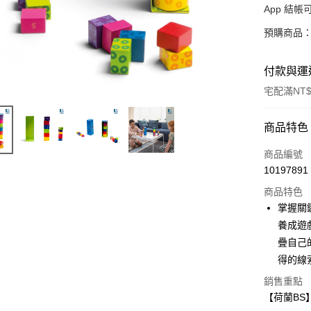
App 結
預購商品：
付款與運
宅配滿NT$
付款方式
商品特色
信用卡一
商品編號
10197891
LINE Pay
商品特色
Apple Pay
掌握關
養成遊
大哥付你
疊自己
相關說明
【大哥付
得的線
AFTEE先
1.本服務
銷售重點
2.付款方
相關說明
【荷蘭BS
流程，驗
【關於「A
ATM付款
完成交易