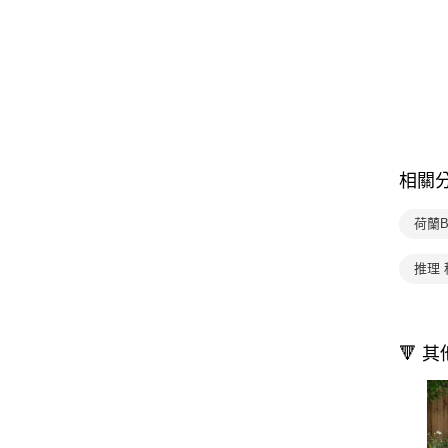
相關
荷蘭B
推理
🔻 