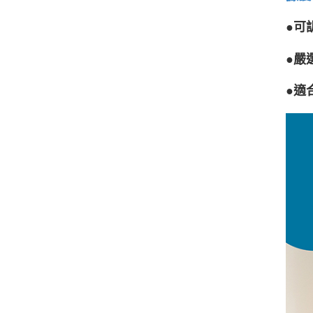
●可
●嚴
●適