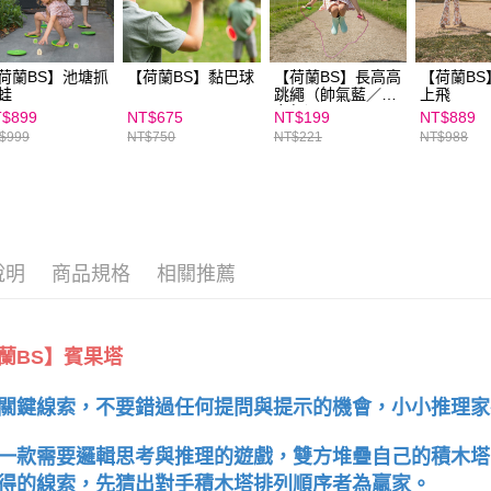
３．未成
「AFTE
任。
４．使用「
荷蘭BS】池塘抓
【荷蘭BS】黏巴球
【荷蘭BS】長高高
【荷蘭BS
即時審查
蛙
跳繩（帥氣藍／活
上飛
結果請求
力紅）
$899
NT$675
NT$199
NT$889
５．嚴禁
$999
NT$750
NT$221
NT$988
形，恩沛
動。
說明
商品規格
相關推薦
蘭BS】賓果塔
關鍵線索，不要錯過任何提問與提示的機會，小小推理家
一款需要邏輯思考與推理的遊戲，雙方堆疊自己的積木塔
得的線索，先猜出對手積木塔排列順序者為贏家。