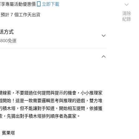
帳可享專屬活動優惠價
立即下載
清除
預計 7 個工作天出貨
紀錄
送方式
800免運
次付款
鍵線索，不要錯過任何提問與提示的機會，小小推理家
戲開始！這是一款需要邏輯思考與推理的遊戲，雙方堆
分期
的積木塔，但不能讓對手知道，開始相互提問，依據獲
你分期使用說明】
索，先猜出對手積木塔排列順序者為贏家。
享後付
由台灣大哥大提供，台灣大哥大用戶可立即使用無須另外申請。
式選擇「大哥付你分期」，訂單成立後會自動跳轉到大哥付的交易
】賓果塔
證手機門號後，選擇欲分期的期數、繳款截止日，確認付款後即
FTEE先享後付」】
。