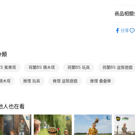
AFTEE
3.實際核
便利好安
4.訂單成
１．簡單
商品相關分
消。如遇
２．便利
運送方式
無法說明
３．安心
分齡推薦
【繳款方
國內宅配/
分享
1.分期款
【「AFT
醒簡訊。
每筆NT$7
１．於結帳
2.透過簡
付」結帳
帳／街口支
２．訂單
分類
３．收到繳
【注意事
／ATM／
1.本服務
※ 請注意
S 賓果塔
荷蘭BS 積木塔
荷蘭BS 玩具
荷蘭BS 益智遊戲
用戶於交
絡購買商品
款買賣價
先享後付
2.基於同
 積木塔
推理 玩具
推理 益智遊戲
推理 疊疊樂
※ 交易是
資料（包
是否繳費成
用，由本
付客戶支
3.完整用
【注意事
其他人也在看
１．透過由
交易，需
求債權轉
２．關於
https://aft