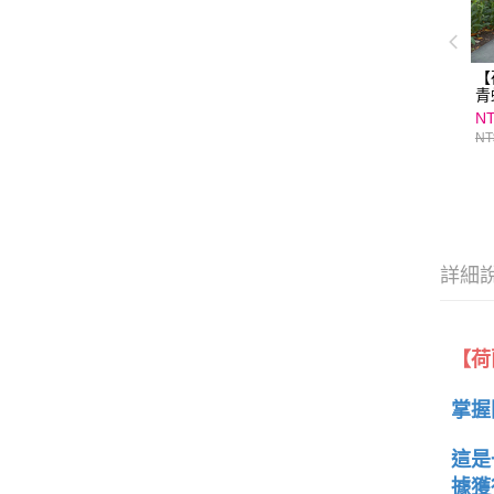
【
青
NT
NT
詳細
【荷
掌握
這是
據獲