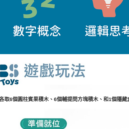
各取6個圓柱賓果積木、6個輔提問方塊積木、和1個隱藏