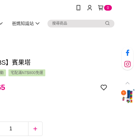
0
爸媽知識站
BS】賓果塔
活動
宅配滿NT$800免運
65