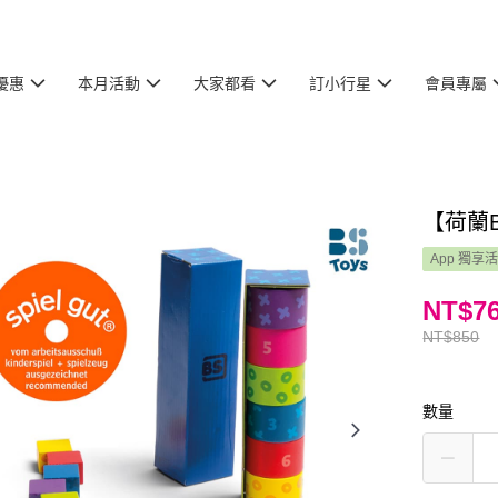
優惠
本月活動
大家都看
訂小行星
會員專屬
【荷蘭
App 獨享
NT$7
NT$850
數量