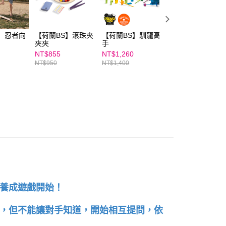
年的使用者請事先徵得法定代理人或監護人之同意方可使用
E先享後付」，若未經同意申辦者引起之損失，本公司不負相關責
AFTEE先享後付」時，將依據個別帳號之用戶狀況，依本公司
】忍者向
【荷蘭BS】滾珠夾
【荷蘭BS】馴龍高
【荷蘭BS】射擊
核予不同之上限額度；若仍有額度不足之情形，本公司將視審查
夾夾
手
123
用戶進行身份認證。
NT$855
NT$1,260
NT$675
一人註冊多個帳號或使用他人資訊註冊。若發現惡意使用之情
NT$950
NT$1,400
NT$750
科技股份有限公司將有權停止該用戶之使用額度並採取法律行
養成遊戲開始！
，但不能讓對手知道，開始相互提問，依