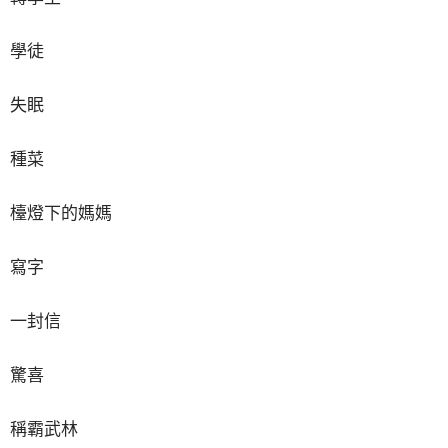
學徒
失眠
種菜
檯燈下的媽媽
寫字
一封信
驚喜
稱霸武林