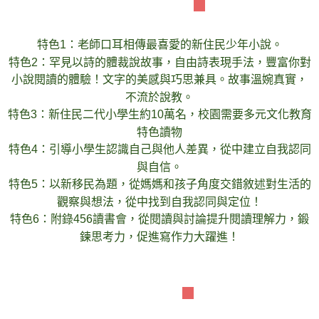
本書六大特色
特色1：老師口耳相傳最喜愛的新住民少年小說。
特色2：罕見以詩的體裁說故事，自由詩表現手法，豐富你對
小說閱讀的體驗！文字的美感與巧思兼具。故事溫婉真實，
不流於說教。
特色3：新住民二代小學生約10萬名，校園需要多元文化教育
特色讀物
特色4：引導小學生認識自己與他人差異，從中建立自我認同
與自信。
特色5：以新移民為題，從媽媽和孩子角度交錯敘述對生活的
觀察與想法，從中找到自我認同與定位！
特色6：附錄456讀書會，從閱讀與討論提升閱讀理解力，鍛
鍊思考力，促進寫作力大躍進！
故事簡介