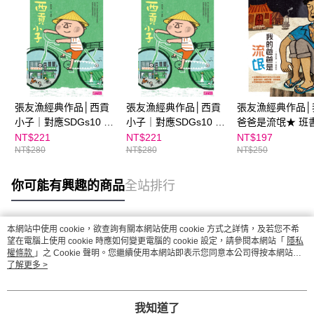
張友漁經典作品│西貢
張友漁經典作品│西貢
張友漁經典作品│
小子｜對應SDGs10 減
小子｜對應SDGs10 減
爸爸是流氓★ 班
少不平等
少不平等 ★翻轉教育
薦
NT$221
NT$221
NT$197
NT$280
NT$280
NT$250
店中店
你可能有興趣的商品
全站排行
本網站中使用 cookie，欲查詢有關本網站使用 cookie 方式之詳情，及若您不希
熱門標籤
望在電腦上使用 cookie 時應如何變更電腦的 cookie 設定，請參閱本網站「
隱私
權條款
」之 Cookie 聲明。您繼續使用本網站即表示您同意本公司得按本網站使
用條款之 Cookie 聲明使用 cookie。
了解更多 >
我知道了