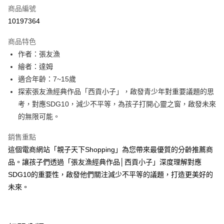
商品編號
LINE Pay
10197364
Apple Pay
商品特色
大哥付你分期
作者：張友漁
相關說明
繪者：達姆
【大哥付你分期使用說明】
適合年齡：7~15歲
AFTEE先享後付
1.本服務由台灣大哥大提供，台灣大哥大用戶可立即使用無須另外申請。
探索張友漁經典作品「西貢小子」，啟發青少年對重要議題的思
2.付款方式選擇「大哥付你分期」，訂單成立後會自動跳轉到大哥付的交易
相關說明
流程，驗證手機門號後，選擇欲分期的期數、繳款截止日，確認付款後即完
考，對應SDG10，減少不平等，為孩子打開心靈之窗，啟發未來
【關於「AFTEE先享後付」】
成交易。
ATM付款
AFTEE先享後付是「在收到商品之後才付款」的支付方式。 讓您購物簡單
的無限可能。
3.實際核准額度、可分期數及費用金額請依後續交易確認頁面所載為準。
便利好安心！
4.訂單成立30分鐘內，如未前往確認交易或遇審核未通過，訂單將自動取
１．簡單：不需註冊會員、不需綁卡、不需儲值。
銷售重點
運送方式
消。如遇「轉專審核」未通過狀況，表示未達大哥付你分期系統評分，恕無
２．便利：只要手機號碼，簡訊認證，即可結帳。
法說明評估內容。
這個電商網站「親子天下Shopping」為您帶來最優質的分齡推薦商
３．安心：先確認商品／服務後，再付款。
付款後全家取貨｜8/8-8/14運費優惠，結帳滿499即享免運。
【繳款方式說明】
品。讓孩子們透過「張友漁經典作品│西貢小子」深度理解對應
1.分期款項不併入電信帳單，「大哥付你分期」於每月結算日後寄送繳費提
每筆NT$70，滿NT$499(含以上)免運費
【「AFTEE先享後付」結帳流程】
SDG10的重要性，啟發他們關注減少不平等的議題，打造更美好的
醒簡訊。
１．於結帳方式選擇「AFTEE先享後付」後，將跳轉至「AFTEE先享後付」
2.透過簡訊連結打開帳單後，可選擇「超商條碼／台灣大直營門市／銀行轉
付款後7-11取貨
未來。
結帳頁面，進行簡訊認證並確認金額後，即可完成結帳。
帳／街口支付／iPASS MONEY」等通路繳費。
２．訂單成立數日內，您將收到繳費通知簡訊。
每筆NT$70，滿NT$800(含以上)免運費
３．收到繳費通知簡訊後14天內，點擊此簡訊中的連結，可透過四大超商／
【注意事項】
ATM／網路銀行／等多元方式進行付款，方視為交易完成。
國內宅配/郵寄 (不適用離島、海外及郵局i郵箱)
1.本服務係由「台灣大哥大股份有限公司」（以下簡稱本公司）所提供，讓
※ 請注意：結帳手續完成當下不需立刻繳費，但若您需要取消訂單，請聯絡