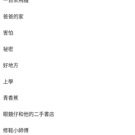
一百架飛機
爸爸的家
害怕
祕密
好地方
上學
青香蕉
眼鏡仔和他的二手書店
修鞋小師傅