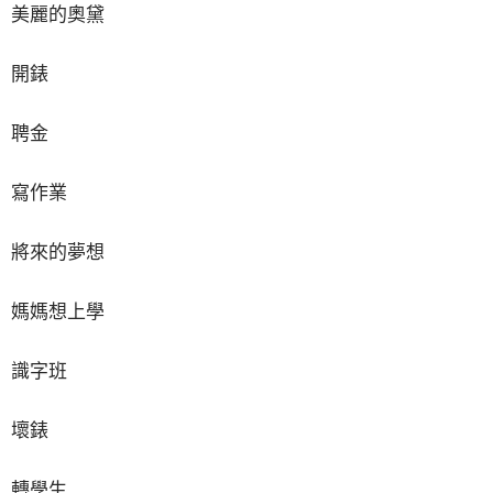
美麗的奧黛
開錶
聘金
寫作業
將來的夢想
媽媽想上學
識字班
壞錶
轉學生