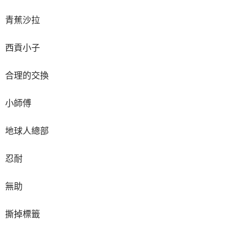
青蕉沙拉
西貢小子
合理的交換
小師傅
地球人總部
忍耐
無助
撕掉標籤