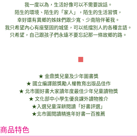
我一度以為，生活好像可以不需要說話。
陌生的環境、陌生的「家人」，陌生的生活習慣，
幸好還有異鄉的姊妹們跟少寬、少南陪伴著我。
我只希望內心有座堅固的城堡，可以抵擋別人的各種言語。
只希望，自己跟孩子們永遠不要忘記那一條故鄉的路。
得獎記錄
★ 金鼎獎兒童及少年圖書獎
★ 國立編譯館獎勵人權教育出版品佳作
★ 北市圖好書大家讀年度最佳少年兒童讀物獎
★ 文化部中小學生優良課外讀物推介
★入選兒童深耕閱讀「好書評選」
★北市圖閱讀精進年好書一百推薦
商品特色