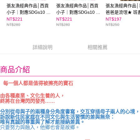
張友漁經典作品│西貢
張友漁經典作品│西貢
張友漁經典作品│
小子｜對應SDGs10 減
小子｜對應SDGs10 減
爸爸是流氓★ 班
少不平等
少不平等 ★翻轉教育
薦
NT$221
NT$221
NT$197
NT$280
NT$280
NT$250
店中店
詳細說明
相關推薦
商品介紹
每一個人都是值得被擦亮的寶石
由各種產業、文化生養的人，
終將在台灣閃閃發亮……
分別從母與子的兩種身分角度書寫，交互穿插母子兩人的心境，
訴說新住民家庭在不同文化與生活習慣的差與無奈：
唯有真誠的尊重與了解才能接納差異。
只要努力與融入，他鄉也會是故鄉。