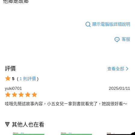
他鄉是故鄉
顯示電腦版詳細說明
客服
評價
查看全部
5
(
1
則評價
)
yuki0701
2025/01/11
哇哦先簡述故事內容，小五女兒ㄧ拿到書就看完了，她說很好看～
🔻 其他人也在看