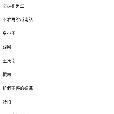
南瓜和男生
不准再說越南話
臭小子
歸屬
王氏南
憤怒
忙個不停的媽媽
妙招