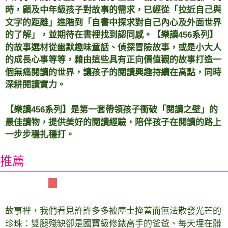
時，顧及中年級孩子對故事的需求，已經從「拉近自己與
文字的距離」進階到「自書中探求對自己內心及外面世界
的了解」，並期待在書裡找到認同感。【樂讀456系列】
的故事選材從幽默趣味童話、偵探冒險故事，或是小大人
的成長心事等等，藉由這些具有正向價值觀的故事打造一
個無痛閱讀的世界，讓孩子的閱讀興趣持續在高點，同時
深耕閱讀實力。
【樂讀456系列】是第一套帶領孩子衝破「閱讀之壁」的
最佳讀物，提供美好的閱讀經驗，陪伴孩子在閱讀的路上
一步步穩扎穩打。
推薦
各界好評
故事裡，我們看見許許多多被塵土掩蓋而無法散發光芒的
珍珠：雙腿殘缺卻是國寶級修錶高手的爸爸、每天埋在髒