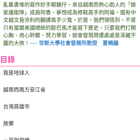
亂舊書堆的寫作好手眼鏡仔、來自越南而熱心助人的「娘
家護衛隊」成員阿香、夢想成為修鞋高手的阿福，還有中
文越文皆流利的翻譯高手少寬。於是，我們領悟到，不是
只有當選美國總統的歐巴馬才能寫下歷史，只要我們打開
心胸、用心聆聽、努力學習，就會發現周遭處處是深藏不
露的大俠！
─
─
世新大學社會發展所教授 夏曉鵑
目錄
我是地球人
越南西南方安江省
台灣高雄市
故鄉