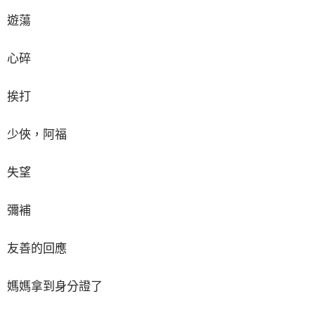
遊蕩
心碎
挨打
少俠，阿福
失望
彌補
友善的回應
媽媽拿到身分證了