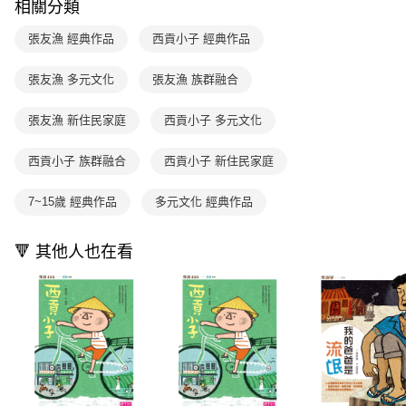
相關分類
用戶於交易時，得透過本服務購買商品或服務，並由商店將買賣／分期付款
每筆NT$70，滿NT$800(含以上)免運費
購買商品的店家。未經商家同意取消之訂單仍視為有效，需透過AFTEE先享
買賣價金債權讓與本公司後，依約使用本公司帳單繳交帳款。
後付繳納相關費用。
張友漁 經典作品
西貢小子 經典作品
2.基於同意付款使用「大哥付你分期」之契約關係目的，商店將以您的個人
離島宅配（澎湖、金門、馬祖、小琉球；不適用於郵局i郵箱）
※ 交易是否成功請以「AFTEE先享後付 」之結帳頁面顯示為準，若有關於
資料（包含姓名、電話或地址）提供予台灣大哥大進項蒐集、處理及利用，
是否繳費成功／繳費後需取消欲退款等相關疑問，請聯繫「AFTEE先享後付
每筆NT$200
由本公司與您本人進行分期帳單所需資料之確認、核對及更正。
張友漁 多元文化
張友漁 族群融合
客戶支援中心」
https://netprotections.freshdesk.com/support/home
3.完整用戶服務條款，請詳閱以下連結：
https://oppay.tw/userRule
海外包裹航空運送
查看運費
【注意事項】
張友漁 新住民家庭
西貢小子 多元文化
１．透過由恩沛科技股份有限公司提供之「AFTEE先享後付」服務完成之交
易，需依本服務之必要範圍內提供個人資料，並將交易相關給付款項請求債
西貢小子 族群融合
西貢小子 新住民家庭
權轉讓予恩沛科技股份有限公司。
２．關於個人資料處理事宜，請瀏覽以下網址：
https://aftee.tw/terms/#terms3
7~15歲 經典作品
多元文化 經典作品
３．未成年的使用者請事先徵得法定代理人或監護人之同意方可使用
「AFTEE先享後付」，若未經同意申辦者引起之損失，本公司不負相關責
任。
🔻 其他人也在看
４．使用「AFTEE先享後付」時，將依據個別帳號之用戶狀況，依本公司即
時審查核予不同之上限額度；若仍有額度不足之情形，本公司將視審查結果
請求用戶進行身份認證。
５．嚴禁一人註冊多個帳號或使用他人資訊註冊。若發現惡意使用之情形，
恩沛科技股份有限公司將有權停止該用戶之使用額度並採取法律行動。