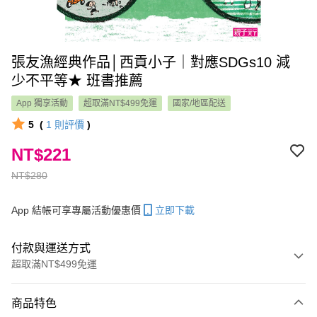
張友漁經典作品│西貢小子｜對應SDGs10 減
少不平等★ 班書推薦
App 獨享活動
超取滿NT$499免運
國家/地區配送
5
(
1
則評價
)
NT$221
NT$280
App 結帳可享專屬活動優惠價
立即下載
付款與運送方式
超取滿NT$499免運
付款方式
商品特色
信用卡一次付款