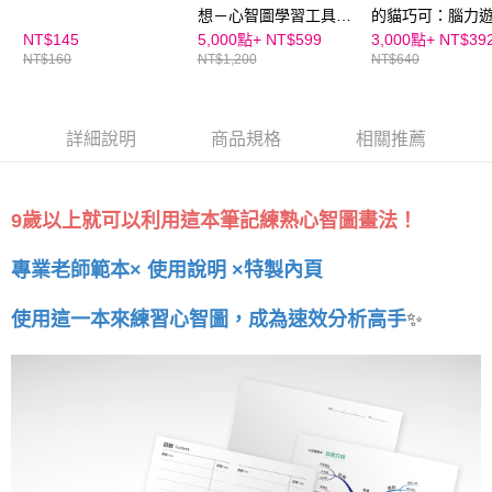
恩沛科技股份有限公司將有權停止該用戶之使用額度並採取法律行動。
想－心智圖學習工具，
的貓巧可：腦力
贈練習筆記本｜玩中
事書(共２冊)
NT$145
5,000點+
NT$599
3,000點+
NT$39
NT$160
NT$1,200
NT$640
學，一張圖秒懂知識架
構
詳細說明
商品規格
相關推薦
9歲以上就可以利用這本筆記練熟心智圖畫法！
專業老師範本× 使用說明 ×特製內頁
✨
使用這一本來練習心智圖，成為速效分析高手