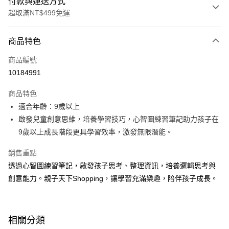
付款與運送方式
超取滿NT$499免運
付款方式
商品特色
信用卡一次付款
商品編號
LINE Pay
10184991
Apple Pay
商品特色
大哥付你分期
適合年齡：9歲以上
相關說明
啟發兒童創意思維，培養學習技巧，心智圖練習筆記助力孩子在
【大哥付你分期使用說明】
9歲以上成長階段更具學習效率，激發無限潛能。
AFTEE先享後付
1.本服務由台灣大哥大提供，台灣大哥大用戶可立即使用無須另外申請。
2.付款方式選擇「大哥付你分期」，訂單成立後會自動跳轉到大哥付的交易
相關說明
銷售重點
流程，驗證手機門號後，選擇欲分期的期數、繳款截止日，確認付款後即完
【關於「AFTEE先享後付」】
成交易。
透過心智圖練習筆記，啟發孩子思考、整理資訊，培養邏輯思考與
ATM付款
AFTEE先享後付是「在收到商品之後才付款」的支付方式。 讓您購物簡單
3.實際核准額度、可分期數及費用金額請依後續交易確認頁面所載為準。
創意能力。親子天下Shopping，讓學習充滿樂趣，陪伴孩子成長。
便利好安心！
4.訂單成立30分鐘內，如未前往確認交易或遇審核未通過，訂單將自動取
１．簡單：不需註冊會員、不需綁卡、不需儲值。
運送方式
消。如遇「轉專審核」未通過狀況，表示未達大哥付你分期系統評分，恕無
２．便利：只要手機號碼，簡訊認證，即可結帳。
法說明評估內容。
３．安心：先確認商品／服務後，再付款。
付款後全家取貨｜8/8-8/14運費優惠，結帳滿499即享免運。
【繳款方式說明】
相關分類
1.分期款項不併入電信帳單，「大哥付你分期」於每月結算日後寄送繳費提
每筆NT$70，滿NT$499(含以上)免運費
【「AFTEE先享後付」結帳流程】