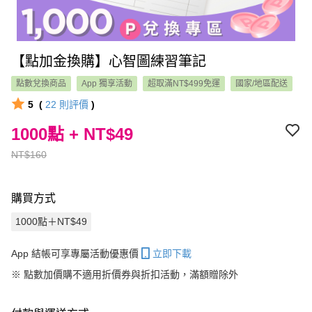
【點加金換購】心智圖練習筆記
點數兌換商品
App 獨享活動
超取滿NT$499免運
國家/地區配送
5
(
22
則評價
)
1000點 + NT$49
NT$160
購買方式
1000點＋NT$49
App 結帳可享專屬活動優惠價
立即下載
※
點數加價購不適用折價券與折扣活動，滿額贈除外