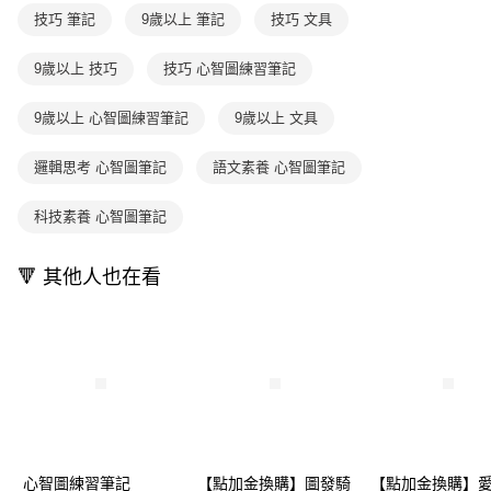
醒簡訊。
１．於結帳方式選擇「AFTEE先享後付」後，將跳轉至「AFTEE先享後付」
技巧 筆記
9歲以上 筆記
技巧 文具
2.透過簡訊連結打開帳單後，可選擇「超商條碼／台灣大直營門市／銀行轉
付款後7-11取貨
結帳頁面，進行簡訊認證並確認金額後，即可完成結帳。
帳／街口支付／iPASS MONEY」等通路繳費。
２．訂單成立數日內，您將收到繳費通知簡訊。
每筆NT$70，滿NT$800(含以上)免運費
３．收到繳費通知簡訊後14天內，點擊此簡訊中的連結，可透過四大超商／
9歲以上 技巧
技巧 心智圖練習筆記
【注意事項】
ATM／網路銀行／等多元方式進行付款，方視為交易完成。
國內宅配/郵寄 (不適用離島、海外及郵局i郵箱)
1.本服務係由「台灣大哥大股份有限公司」（以下簡稱本公司）所提供，讓
※ 請注意：結帳手續完成當下不需立刻繳費，但若您需要取消訂單，請聯絡
9歲以上 心智圖練習筆記
9歲以上 文具
用戶於交易時，得透過本服務購買商品或服務，並由商店將買賣／分期付款
每筆NT$70，滿NT$800(含以上)免運費
購買商品的店家。未經商家同意取消之訂單仍視為有效，需透過AFTEE先享
買賣價金債權讓與本公司後，依約使用本公司帳單繳交帳款。
後付繳納相關費用。
2.基於同意付款使用「大哥付你分期」之契約關係目的，商店將以您的個人
離島宅配（澎湖、金門、馬祖、小琉球；不適用於郵局i郵箱）
※ 交易是否成功請以「AFTEE先享後付 」之結帳頁面顯示為準，若有關於
邏輯思考 心智圖筆記
語文素養 心智圖筆記
資料（包含姓名、電話或地址）提供予台灣大哥大進項蒐集、處理及利用，
是否繳費成功／繳費後需取消欲退款等相關疑問，請聯繫「AFTEE先享後付
每筆NT$200
由本公司與您本人進行分期帳單所需資料之確認、核對及更正。
客戶支援中心」
https://netprotections.freshdesk.com/support/home
科技素養 心智圖筆記
3.完整用戶服務條款，請詳閱以下連結：
https://oppay.tw/userRule
海外包裹航空運送
查看運費
【注意事項】
１．透過由恩沛科技股份有限公司提供之「AFTEE先享後付」服務完成之交
🔻 其他人也在看
易，需依本服務之必要範圍內提供個人資料，並將交易相關給付款項請求債
權轉讓予恩沛科技股份有限公司。
２．關於個人資料處理事宜，請瀏覽以下網址：
https://aftee.tw/terms/#terms3
３．未成年的使用者請事先徵得法定代理人或監護人之同意方可使用
「AFTEE先享後付」，若未經同意申辦者引起之損失，本公司不負相關責
任。
４．使用「AFTEE先享後付」時，將依據個別帳號之用戶狀況，依本公司即
時審查核予不同之上限額度；若仍有額度不足之情形，本公司將視審查結果
請求用戶進行身份認證。
心智圖練習筆記
【點加金換購】圖發騎
【點加金換購】
５．嚴禁一人註冊多個帳號或使用他人資訊註冊。若發現惡意使用之情形，