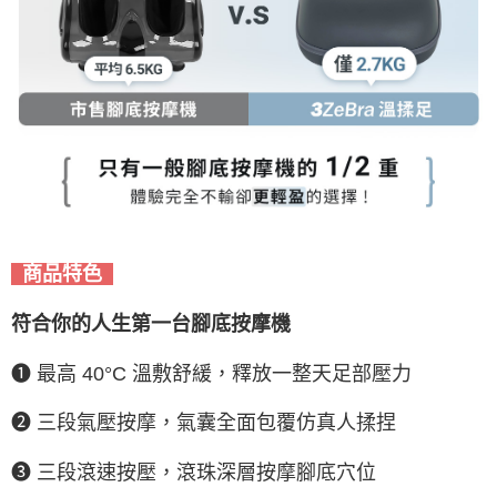
商品特色
符合你的人生第一台腳底按摩機
❶ 最高 40°C 溫敷舒緩，釋放一整天足部壓力
❷ 三段氣壓按摩，氣囊全面包覆仿真人揉捏
❸ 三段滾速按壓，滾珠深層按摩腳底穴位