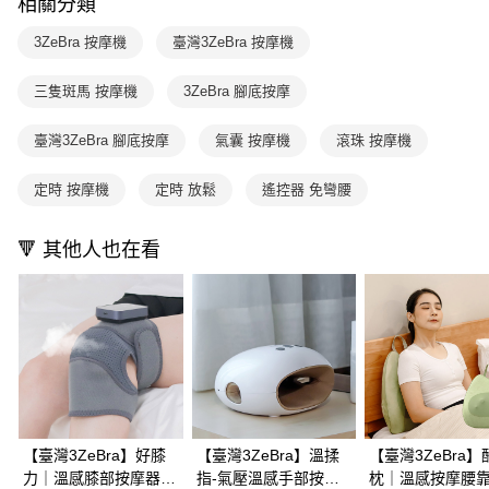
相關分類
【注意事項】
ATM／網路銀行／等多元方式進行付款，方視為交易完成。
1.本服務係由「台灣大哥大股份有限公司」（以下簡稱本公司）所提供，讓
※ 請注意：結帳手續完成當下不需立刻繳費，但若您需要取消訂單，請聯絡
3ZeBra 按摩機
臺灣3ZeBra 按摩機
用戶於交易時，得透過本服務購買商品或服務，並由商店將買賣／分期付款
購買商品的店家。未經商家同意取消之訂單仍視為有效，需透過AFTEE先享
買賣價金債權讓與本公司後，依約使用本公司帳單繳交帳款。
後付繳納相關費用。
2.基於同意付款使用「大哥付你分期」之契約關係目的，商店將以您的個人
三隻斑馬 按摩機
3ZeBra 腳底按摩
※ 交易是否成功請以「AFTEE先享後付 」之結帳頁面顯示為準，若有關於
資料（包含姓名、電話或地址）提供予台灣大哥大進項蒐集、處理及利用，
是否繳費成功／繳費後需取消欲退款等相關疑問，請聯繫「AFTEE先享後付
由本公司與您本人進行分期帳單所需資料之確認、核對及更正。
客戶支援中心」
https://netprotections.freshdesk.com/support/home
臺灣3ZeBra 腳底按摩
氣囊 按摩機
滾珠 按摩機
3.完整用戶服務條款，請詳閱以下連結：
https://oppay.tw/userRule
【注意事項】
定時 按摩機
定時 放鬆
遙控器 免彎腰
１．透過由恩沛科技股份有限公司提供之「AFTEE先享後付」服務完成之交
易，需依本服務之必要範圍內提供個人資料，並將交易相關給付款項請求債
權轉讓予恩沛科技股份有限公司。
🔻 其他人也在看
２．關於個人資料處理事宜，請瀏覽以下網址：
https://aftee.tw/terms/#terms3
３．未成年的使用者請事先徵得法定代理人或監護人之同意方可使用
「AFTEE先享後付」，若未經同意申辦者引起之損失，本公司不負相關責
任。
４．使用「AFTEE先享後付」時，將依據個別帳號之用戶狀況，依本公司即
時審查核予不同之上限額度；若仍有額度不足之情形，本公司將視審查結果
請求用戶進行身份認證。
５．嚴禁一人註冊多個帳號或使用他人資訊註冊。若發現惡意使用之情形，
恩沛科技股份有限公司將有權停止該用戶之使用額度並採取法律行動。
【臺灣3ZeBra】好膝
【臺灣3ZeBra】溫揉
【臺灣3ZeBra】
力｜溫感膝部按摩器｜
指-氣壓溫感手部按摩
枕｜溫感按摩腰