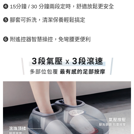
❹ 15分鐘 / 30 分鐘兩段定時，舒適放鬆更安全
❺ 腳套可拆洗，清潔保養輕鬆搞定
❻ 附遙控器智慧操控，免彎腰更便利