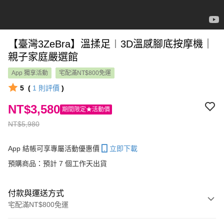
【臺灣3ZeBra】溫揉足︱3D溫感腳底按摩機｜
親子家庭嚴選館
App 獨享活動
宅配滿NT$800免運
5
(
1
則評價
)
NT$3,580
期間限定★活動價
NT$5,980
App 結帳可享專屬活動優惠價
立即下載
預購商品：預計 7 個工作天出貨
付款與運送方式
宅配滿NT$800免運
付款方式