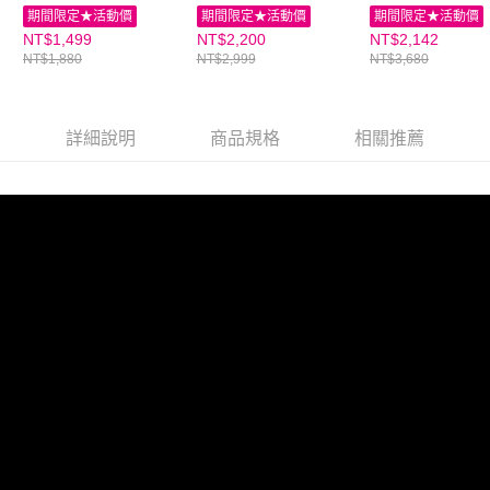
親子家庭嚴選館
機｜親子家庭嚴選館
（三合一按摩枕
期間限定★活動價
期間限定★活動價
期間限定★活動價
子家庭嚴選館
NT$1,499
NT$2,200
NT$2,142
NT$1,880
NT$2,999
NT$3,680
詳細說明
商品規格
相關推薦