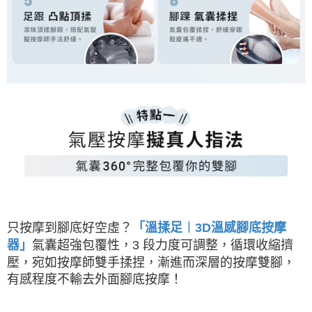
只按摩到腳底好空虛？
「溫揉足︱3D溫感腳底按摩
器」
氣囊超強包覆性，3 段力度可調整，循環收縮擠
壓，宛如按摩師雙手揉捏，漸進而深層的按摩雙腳，
有感程度不輸去外面腳底按摩！