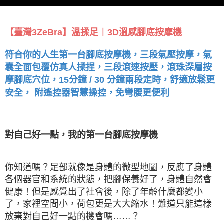
【臺灣3ZeBra】溫揉足︱3D溫感腳底按摩機
符合你的人生第一台腳底按摩機，三段氣壓按摩，氣
囊全面包覆仿真人揉捏，三段滾速按壓，滾珠深層按
摩腳底穴位，15分鐘 / 30 分鐘兩段定時，舒適放鬆更
安全， 附遙控器智慧操控，免彎腰更便利
對自己好一點，我的第一台腳底按摩機
你知道嗎？足部就像是身體的微型地圖，反應了身體
各個器官和系統的狀態，把腳保養好了，身體自然會
健康！但是感覺出了社會後，除了年齡什麼都變小
了，家裡空間小，荷包更是大大縮水！難道只能這樣
放棄對自己好一點的機會嗎……？