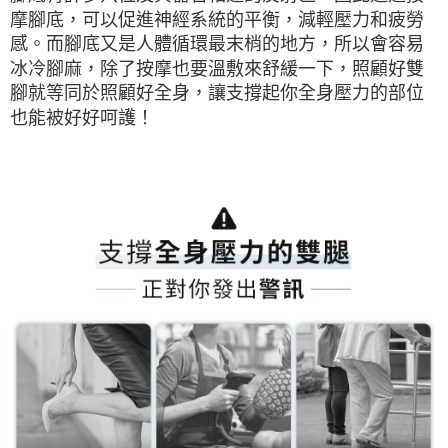
摩腳底，可以促進神經系統的平衡，減輕壓力和疲勞
感。而腳底又是人體循環最末梢的地方，所以會容易
冰冷腳麻，除了按摩也要溫敷來舒緩一下，照顧好雙
腳就等同於照顧好全身，讓支撐起你全身壓力的部位
也能被好好呵護！