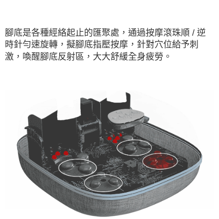
腳底是各種經絡起止的匯聚處，通過按摩滾珠順 / 逆
時針勻速旋轉，擬腳底指壓按摩，針對穴位給予刺
激，喚醒腳底反射區，大大舒緩全身疲勞。