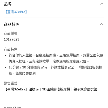
品牌
信用卡一次付款
【臺灣3ZeBra】
LINE Pay
商品特色
Apple Pay
商品編號
大哥付你分期
10177623
相關說明
【大哥付你分期使用說明】
AFTEE先享後付
商品特色
1.本服務由台灣大哥大提供，台灣大哥大用戶可立即使用無須另外申請。
2.付款方式選擇「大哥付你分期」，訂單成立後會自動跳轉到大哥付的交易
相關說明
符合你的人生第一台腳底按摩機，三段氣壓按摩，氣囊全面包覆
流程，驗證手機門號後，選擇欲分期的期數、繳款截止日，確認付款後即完
【關於「AFTEE先享後付」】
仿真人揉捏，三段滾速按壓，滾珠深層按摩腳底穴位。
成交易。
ATM付款
AFTEE先享後付是「在收到商品之後才付款」的支付方式。 讓您購物簡單
3.實際核准額度、可分期數及費用金額請依後續交易確認頁面所載為準。
15分鐘 / 30 分鐘兩段定時，舒適放鬆更安全， 附遙控器智慧操
便利好安心！
4.訂單成立30分鐘內，如未前往確認交易或遇審核未通過，訂單將自動取
１．簡單：不需註冊會員、不需綁卡、不需儲值。
控，免彎腰更便利
運送方式
消。如遇「轉專審核」未通過狀況，表示未達大哥付你分期系統評分，恕無
２．便利：只要手機號碼，簡訊認證，即可結帳。
法說明評估內容。
３．安心：先確認商品／服務後，再付款。
國內宅配/郵寄 (不適用離島、海外及郵局i郵箱)
銷售重點
【繳款方式說明】
1.分期款項不併入電信帳單，「大哥付你分期」於每月結算日後寄送繳費提
【臺灣3ZeBra】溫揉足︱3D溫感腳底按摩機｜親子家庭嚴選館
每筆NT$70，滿NT$800(含以上)免運費
【「AFTEE先享後付」結帳流程】
醒簡訊。
１．於結帳方式選擇「AFTEE先享後付」後，將跳轉至「AFTEE先享後付」
2.透過簡訊連結打開帳單後，可選擇「超商條碼／台灣大直營門市／銀行轉
結帳頁面，進行簡訊認證並確認金額後，即可完成結帳。
帳／街口支付／iPASS MONEY」等通路繳費。
２．訂單成立數日內，您將收到繳費通知簡訊。
３．收到繳費通知簡訊後14天內，點擊此簡訊中的連結，可透過四大超商／