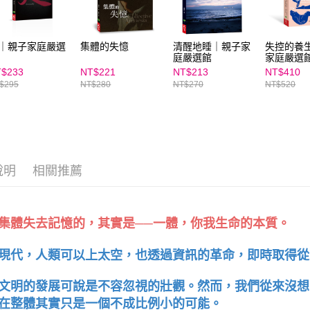
任。
４．使用「
即時審查
結果請求
｜親子家庭嚴選
集體的失憶
清醒地睡｜親子家
失控的養
庭嚴選館
家庭嚴選
５．嚴禁
形，恩沛
$233
NT$221
NT$213
NT$410
動。
$295
NT$280
NT$270
NT$520
說明
相關推薦
集體失去記憶的，其實是──一體，你我生命的本質。
現代，人類可以上太空，也透過資訊的革命，即時取得從
文明的發展可說是不容忽視的壯觀。然而，我們從來沒想
在整體其實只是一個不成比例小的可能。