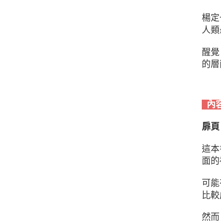
楊定
人類
醒覺
的層
內
扉頁
這本
面的
可能
比較
然而