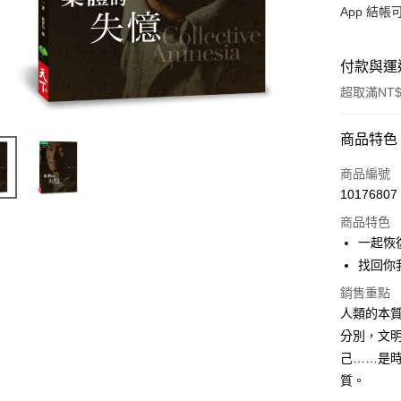
App 結
付款與運
超取滿NT$
付款方式
商品特色
信用卡一
商品編號
10176807
LINE Pay
商品特色
Apple Pay
一起恢
找回你
大哥付你
相關說明
銷售重點
【大哥付
人類的本
AFTEE先
1.本服務
分別，文
2.付款方
相關說明
己……是
流程，驗
【關於「A
ATM付款
完成交易
AFTEE
質。
3.實際核
便利好安