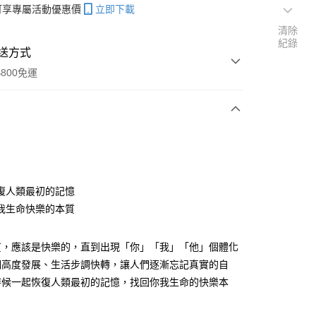
帳可享專屬活動優惠價
立即下載
清除
紀錄
送方式
800免運
次付款
復人類最初的記憶
我生命快樂的本質
分期
你分期使用說明】
質，應該是快樂的，直到出現「你」「我」「他」個體化
享後付
由台灣大哥大提供，台灣大哥大用戶可立即使用無須另外申請。
明高度發展、生活步調快轉，讓人們逐漸忘記真實的自
式選擇「大哥付你分期」，訂單成立後會自動跳轉到大哥付的交易
時候一起恢復人類最初的記憶，找回你我生命的快樂本
證手機門號後，選擇欲分期的期數、繳款截止日，確認付款後即
FTEE先享後付」】
。
先享後付是「在收到商品之後才付款」的支付方式。 讓您購物簡單
准額度、可分期數及費用金額請依後續交易確認頁面所載為準。
心！