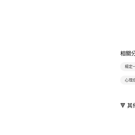
相關
楊定
心理
🔻 