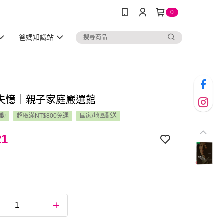
0
爸媽知識站
失憶｜親子家庭嚴選館
活動
超取滿NT$800免運
國家/地區配送
21