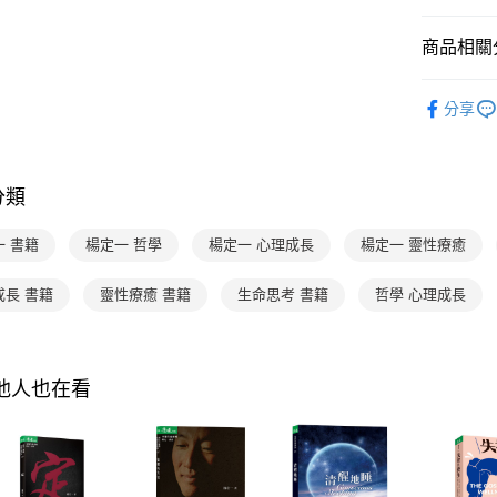
4.訂單成
１．簡單
消。如遇
２．便利
運送方式
商品相關分
無法說明
３．安心
【繳款方
付款後全
1.分期款
分齡推薦
【「AFT
醒簡訊。
分享
每筆NT$7
１．於結帳
品牌旗艦
2.透過簡
付」結帳
帳／街口支
付款後7-1
２．訂單
３．收到繳
每筆NT$7
【注意事
／ATM／
分類
1.本服務
※ 請注意
國內宅配/
用戶於交
絡購買商品
一 書籍
楊定一 哲學
楊定一 心理成長
楊定一 靈性療癒
款買賣價
先享後付
每筆NT$7
2.基於同
※ 交易是
資料（包
是否繳費成
離島宅配
成長 書籍
靈性療癒 書籍
生命思考 書籍
哲學 心理成長
用，由本
付客戶支
每筆NT$2
3.完整用
【注意事
海外包裹
１．透過由
其他人也在看
交易，需
求債權轉
２．關於
https://aft
３．未成
「AFTE