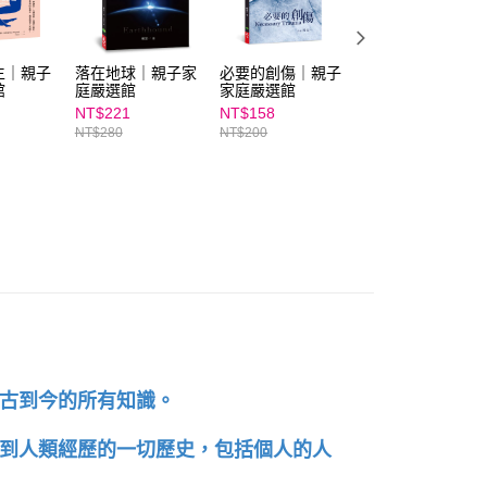
AFTEE先享後付」時，將依據個別帳號之用戶狀況，依本公司
核予不同之上限額度；若仍有額度不足之情形，本公司將視審查
用戶進行身份認證。
生｜親子
落在地球｜親子家
必要的創傷｜親子
【康健】向上教養
館
庭嚴選館
家庭嚴選館
｜親子家庭嚴選館
一人註冊多個帳號或使用他人資訊註冊。若發現惡意使用之情
科技股份有限公司將有權停止該用戶之使用額度並採取法律行
NT$221
NT$158
NT$379
NT$280
NT$200
NT$480
古到今的所有知識。
到人類經歷的一切歷史，包括個人的人