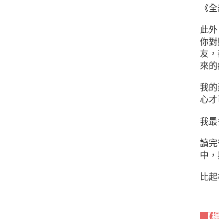
《全
此外
你對
友，
來的
我的
心才
我最
讀完
中，
比起
【楊