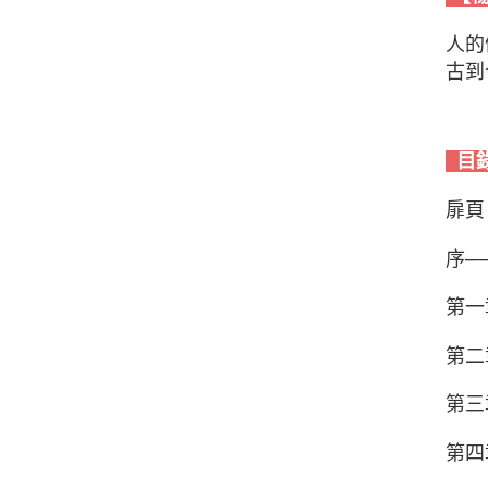
人的
古到
目
扉頁
序─
第一
第二
第三
第四