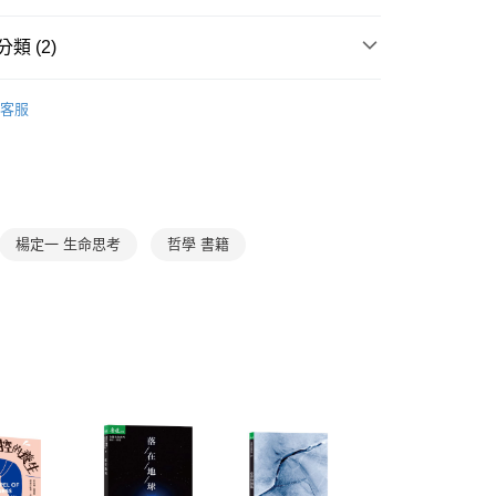
立30分鐘內，如未前往確認交易或遇審核未通過，訂單將自動取
：不需註冊會員、不需綁卡、不需儲值。
「轉專審核」未通過狀況，表示未達大哥付你分期系統評分，恕
：只要手機號碼，簡訊認證，即可結帳。
類 (2)
評估內容。
：先確認商品／服務後，再付款。
式說明】
家取貨
項不併入電信帳單，「大哥付你分期」於每月結算日後寄送繳費提
家庭與生活
家庭生活
EE先享後付」結帳流程】
客服
0，滿NT$800(含以上)免運費
方式選擇「AFTEE先享後付」後，將跳轉至「AFTEE先享後
館
訊連結打開帳單後，可選擇「超商條碼／台灣大直營門市／銀行轉
親子家庭嚴選館
康健精選書籍
頁面，進行簡訊認證並確認金額後，即可完成結帳。
付／iPASS MONEY」等通路繳費。
1取貨
成立數日內，您將收到繳費通知簡訊。
費通知簡訊後14天內，點擊此簡訊中的連結，可透過四大超商
0，滿NT$800(含以上)免運費
項】
網路銀行／等多元方式進行付款，方視為交易完成。
係由「台灣大哥大股份有限公司」（以下簡稱本公司）所提供，讓
：結帳手續完成當下不需立刻繳費，但若您需要取消訂單，請聯
郵寄 (不適用離島、海外及郵局i郵箱)
易時，得透過本服務購買商品或服務，並由商店將買賣／分期付
的店家。未經商家同意取消之訂單仍視為有效，需透過AFTEE
楊定一 生命思考
哲學 書籍
金債權讓與本公司後，依約使用本公司帳單繳交帳款。
繳納相關費用。
0，滿NT$800(含以上)免運費
意付款使用「大哥付你分期」之契約關係目的，商店將以您的個人
否成功請以「AFTEE先享後付 」之結帳頁面顯示為準，若有關於
含姓名、電話或地址）提供予台灣大哥大進項蒐集、處理及利
功／繳費後需取消欲退款等相關疑問，請聯繫「AFTEE先享後
（澎湖、金門、馬祖、小琉球；不適用於郵局i郵箱）
公司與您本人進行分期帳單所需資料之確認、核對及更正。
援中心」
https://netprotections.freshdesk.com/support/home
00
戶服務條款，請詳閱以下連結：
https://oppay.tw/userRule
項】
航空運送
查看運費
恩沛科技股份有限公司提供之「AFTEE先享後付」服務完成之
依本服務之必要範圍內提供個人資料，並將交易相關給付款項請
讓予恩沛科技股份有限公司。
個人資料處理事宜，請瀏覽以下網址：
ee.tw/terms/#terms3
年的使用者請事先徵得法定代理人或監護人之同意方可使用
E先享後付」，若未經同意申辦者引起之損失，本公司不負相關責