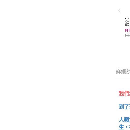
定
館
NT
NT
詳細
我們
到了
人類
生，