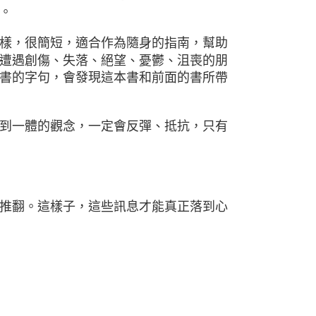
。
樣，很簡短，適合作為隨身的指南，幫助
遭遇創傷、失落、絕望、憂鬱、沮喪的朋
書的字句，會發現這本書和前面的書所帶
到一體的觀念，一定會反彈、抵抗，只有
推翻。這樣子，這些訊息才能真正落到心