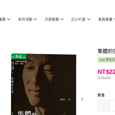
優惠
本月活動
大家都看
訂小行星
會員專屬
集體的
App 獨享
NT$2
NT$280
數量