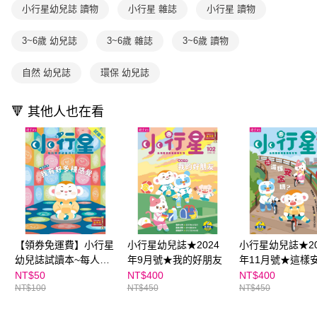
用戶於交易時，得透過本服務購買商品或服務，並由商店將買賣／分期付款
小行星幼兒誌 讀物
小行星 雜誌
小行星 讀物
購買商品的店家。未經商家同意取消之訂單仍視為有效，需透過AFTEE先享
買賣價金債權讓與本公司後，依約使用本公司帳單繳交帳款。
後付繳納相關費用。
2.基於同意付款使用「大哥付你分期」之契約關係目的，商店將以您的個人
※ 交易是否成功請以「AFTEE先享後付 」之結帳頁面顯示為準，若有關於
3~6歲 幼兒誌
3~6歲 雜誌
3~6歲 讀物
資料（包含姓名、電話或地址）提供予台灣大哥大進項蒐集、處理及利用，
是否繳費成功／繳費後需取消欲退款等相關疑問，請聯繫「AFTEE先享後付
由本公司與您本人進行分期帳單所需資料之確認、核對及更正。
客戶支援中心」
https://netprotections.freshdesk.com/support/home
3.完整用戶服務條款，請詳閱以下連結：
https://oppay.tw/userRule
自然 幼兒誌
環保 幼兒誌
【注意事項】
１．透過由恩沛科技股份有限公司提供之「AFTEE先享後付」服務完成之交
🔻 其他人也在看
易，需依本服務之必要範圍內提供個人資料，並將交易相關給付款項請求債
權轉讓予恩沛科技股份有限公司。
２．關於個人資料處理事宜，請瀏覽以下網址：
https://aftee.tw/terms/#terms3
３．未成年的使用者請事先徵得法定代理人或監護人之同意方可使用
「AFTEE先享後付」，若未經同意申辦者引起之損失，本公司不負相關責
任。
４．使用「AFTEE先享後付」時，將依據個別帳號之用戶狀況，依本公司即
時審查核予不同之上限額度；若仍有額度不足之情形，本公司將視審查結果
請求用戶進行身份認證。
５．嚴禁一人註冊多個帳號或使用他人資訊註冊。若發現惡意使用之情形，
【領券免運費】小行星
小行星幼兒誌★2024
小行星幼兒誌★20
恩沛科技股份有限公司將有權停止該用戶之使用額度並採取法律行動。
幼兒誌試讀本~每人限
年9月號★我的好朋友
年11月號★這樣
購一份
嗎？
NT$50
NT$400
NT$400
NT$100
NT$450
NT$450