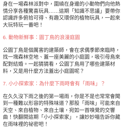
身在一場森林派對中，圍繞在身邊的小動物們向他熱
情分享各種驚喜玩具……這期「知識不思議」要帶你
認識許多俯拾可得、有趣又環保的植物玩具，一起來
大玩特玩一番吧！
6. 動物新鮮事：園丁鳥的浪漫庭園
公園丁鳥是個厲害的建築師，會在求偶季節來臨時，
找一塊森林空地、蓋一座美麗的小庭園，吸引母鳥來
配對結婚。一起猜猜看，公園丁鳥用了哪些建築材
料，又是用什麼方法蓋出小庭園呢？
7. 小小探索家：為什麼下雨時會有「雨味」？
在久久沒下雨之後的第一場雨，你是不是也常常會聞
到一種難以形容的特殊味道？那股「雨味」可能來自
天空、來自植物、來自土壤，宛如一首嗅覺的交響
曲！快翻開這期「小小探索家」，讓妙妙喵告訴你藏
在雨味裡的祕密吧！