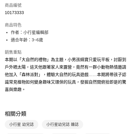
商品編號
LINE Pay
10173333
Apple Pay
商品特色
大哥付你分期
作者：小行星編輯部
相關說明
適合年齡：3~6歲
【大哥付你分期使用說明】
AFTEE先享後付
1.本服務由台灣大哥大提供，台灣大哥大用戶可立即使用無須另外申請。
銷售重點
2.付款方式選擇「大哥付你分期」，訂單成立後會自動跳轉到大哥付的交易
相關說明
本期以「大自然的禮物」為主題，小男孩綿寶只愛玩平板，討厭到
流程，驗證手機門號後，選擇欲分期的期數、繳款截止日，確認付款後即完
【關於「AFTEE先享後付」】
成交易。
戶外晒太陽，這天他跟著家人來露營，竟然有一群小動物熱情邀請
ATM付款
AFTEE先享後付是「在收到商品之後才付款」的支付方式。 讓您購物簡單
3.實際核准額度、可分期數及費用金額請依後續交易確認頁面所載為準。
他加入「森林派對」，體驗大自然的玩具遊戲……本期將帶孩子認
便利好安心！
4.訂單成立30分鐘內，如未前往確認交易或遇審核未通過，訂單將自動取
１．簡單：不需註冊會員、不需綁卡、不需儲值。
識常見植物如何變身趣味又環保的玩具，發掘自然間俯拾即是的驚
運送方式
消。如遇「轉專審核」未通過狀況，表示未達大哥付你分期系統評分，恕無
２．便利：只要手機號碼，簡訊認證，即可結帳。
法說明評估內容。
喜與樂趣。
３．安心：先確認商品／服務後，再付款。
國內宅配/郵寄 (不適用離島、海外及郵局i郵箱)
【繳款方式說明】
1.分期款項不併入電信帳單，「大哥付你分期」於每月結算日後寄送繳費提
每筆NT$70，滿NT$800(含以上)免運費
【「AFTEE先享後付」結帳流程】
醒簡訊。
１．於結帳方式選擇「AFTEE先享後付」後，將跳轉至「AFTEE先享後付」
2.透過簡訊連結打開帳單後，可選擇「超商條碼／台灣大直營門市／銀行轉
離島宅配（澎湖、金門、馬祖、小琉球；不適用於郵局i郵箱）
結帳頁面，進行簡訊認證並確認金額後，即可完成結帳。
相關分類
帳／街口支付／iPASS MONEY」等通路繳費。
２．訂單成立數日內，您將收到繳費通知簡訊。
每筆NT$200
３．收到繳費通知簡訊後14天內，點擊此簡訊中的連結，可透過四大超商／
小行星 幼兒誌
小行星幼兒誌 雜誌
【注意事項】
ATM／網路銀行／等多元方式進行付款，方視為交易完成。
海外包裹航空運送
查看運費
1.本服務係由「台灣大哥大股份有限公司」（以下簡稱本公司）所提供，讓
※ 請注意：結帳手續完成當下不需立刻繳費，但若您需要取消訂單，請聯絡