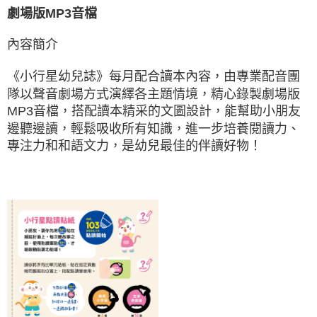
劇場版MP3音檔
內容簡介
《小行星幼兒誌》每月配合讀本內容，由專業配音團
隊以聲音劇場方式演繹各主題情境，精心錄製劇場版
MP3音檔，搭配讀本精采的文圖設計，能幫助小朋友
邊聽邊讀，輕鬆吸收所有知識，進一步培養閱讀力、
專注力和和語文力，是幼兒最佳的伴讀好物！