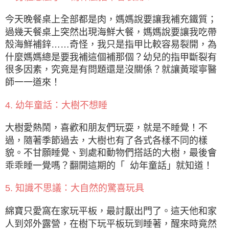
今天晚餐桌上全部都是肉，媽媽說要讓我補充鐵質；
過幾天餐桌上突然出現海鮮大餐，媽媽說要讓我吃帶
殼海鮮補鋅……奇怪，我只是指甲比較容易裂開，為
什麼媽媽總是要我補這個補那個？幼兒的指甲斷裂有
很多因素，究竟是有問題還是沒關係？就讓黃瑽寧醫
師一一道來！
4. 幼年童話：大樹不想睡
大樹愛熱鬧，喜歡和朋友們玩耍，就是不睡覺！不
過，隨著季節過去，大樹也有了各式各樣不同的樣
貌。不甘願睡覺、到處和動物們搭話的大樹，最後會
乖乖睡一覺嗎？翻開這期的「 幼年童話」就知道！
5. 知識不思議：大自然的驚喜玩具
綿寶只愛窩在家玩平板，最討厭出門了。這天他和家
人到郊外露營，在樹下玩平板玩到睡著，醒來時竟然