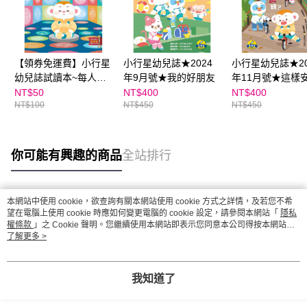
【領券免運費】小行星
小行星幼兒誌★2024
小行星幼兒誌★20
幼兒誌試讀本~每人限
年9月號★我的好朋友
年11月號★這樣
購一份
嗎？
NT$50
NT$400
NT$400
NT$100
NT$450
NT$450
你可能有興趣的商品
全站排行
本網站中使用 cookie，欲查詢有關本網站使用 cookie 方式之詳情，及若您不希
熱門標籤
望在電腦上使用 cookie 時應如何變更電腦的 cookie 設定，請參閱本網站「
隱私
權條款
」之 Cookie 聲明。您繼續使用本網站即表示您同意本公司得按本網站使
用條款之 Cookie 聲明使用 cookie。
了解更多 >
我知道了