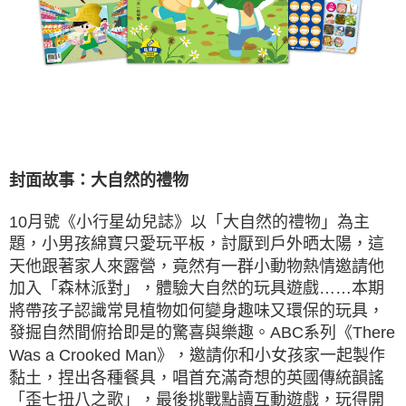
封面故事：大自然的禮物
10月號《小行星幼兒誌》以「大自然的禮物」為主
題，小男孩綿寶只愛玩平板，討厭到戶外晒太陽，這
天他跟著家人來露營，竟然有一群小動物熱情邀請他
加入「森林派對」，體驗大自然的玩具遊戲……本期
將帶孩子認識常見植物如何變身趣味又環保的玩具，
發掘自然間俯拾即是的驚喜與樂趣。ABC系列《There
Was a Crooked Man》，邀請你和小女孩家一起製作
黏土，捏出各種餐具，唱首充滿奇想的英國傳統韻謠
「歪七扭八之歌」，最後挑戰點讀互動遊戲，玩得開