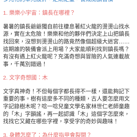
1. 樂樂小宇宙：鎮長在哪裡？
暑暑的鎮長爺爺獨自前往棲息著紅火龍的燙燙山找水
源，實在太危險！樂樂和他的夥伴們決定上山把鎮長
找回來，沒想到燙燙山的路竟然像個超級大迷宮……
這期誰的裝備會派上用場？大家能順利找到鎮長嗎？
有沒有遇上紅火龍呢？充滿奇想與冒險的人氣連載故
事，千萬別錯過！
2. 文字奇想國：木
文字真神奇！不但每個字都長得不一樣，還能夠記下
重要的事。樹有這麼多不同的種類，古人要怎麼用文
字記錄樹木呢？唸一唸兒童文學名家林世仁老師童趣
的「木」字韻謠，再一起認識「木」這個字怎麼來，
找找它又藏在哪些字裡，享受字的奇妙與趣味！
3. 身體怎麼了：為什麼指甲會裂開？