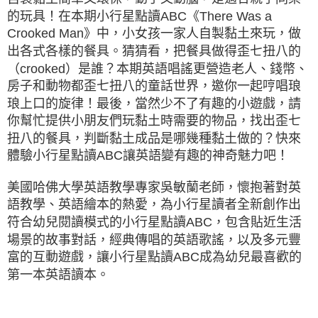
的玩具！在本期小行星點讀ABC《There Was a
Crooked Man》中，小女孩一家人自製黏土來玩，做
出各式各樣的餐具。猜猜看，把餐具做得歪七扭八的
（crooked）是誰？本期英語唱謠更營造老人、錢幣、
房子和動物都歪七扭八的童話世界，邀你一起哼唱琅
琅上口的旋律！最後，當然少不了有趣的小遊戲，請
你幫忙提供小朋友們玩黏土時需要的物品，找出歪七
扭八的餐具，判斷黏土成品是哪幾種黏土做的？快來
體驗小行星點讀ABC讓英語變有趣的神奇魅力吧！
美國哈佛大學英語教學專家吳敏蘭老師，懷抱著對英
語教學、英語繪本的熱愛，為小行星讀者全新創作出
符合幼兒閱讀模式的小行星點讀ABC，包含貼近生活
場景的故事對話，經典傳唱的英語歌謠，以及多元豐
富的互動遊戲，讓小行星點讀ABC成為幼兒最喜歡的
第一本英語讀本。