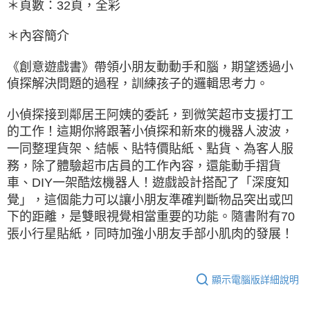
＊頁數：32頁，全彩
＊內容簡介
《創意遊戲書》帶領小朋友動動手和腦，期望透過小
偵探解決問題的過程，訓練孩子的邏輯思考力。
小偵探接到鄰居王阿姨的委託，到微笑超市支援打工
的工作！這期你將跟著小偵探和新來的機器人波波，
一同整理貨架、結帳、貼特價貼紙、點貨、為客人服
務，除了體驗超市店員的工作內容，還能動手摺貨
車、DIY一架酷炫機器人！遊戲設計搭配了「深度知
覺」，這個能力可以讓小朋友準確判斷物品突出或凹
下的距離，是雙眼視覺相當重要的功能。隨書附有70
張小行星貼紙，同時加強小朋友手部小肌肉的發展！
顯示電腦版詳細說明