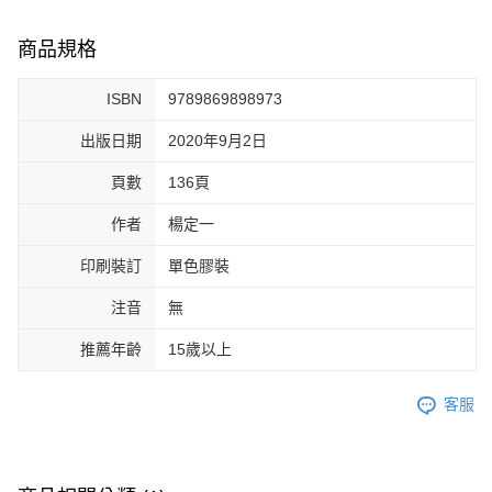
商品規格
ISBN
9789869898973
出版日期
2020年9月2日
頁數
136頁
作者
楊定一
印刷裝訂
單色膠裝
注音
無
推薦年齡
15歲以上
客服