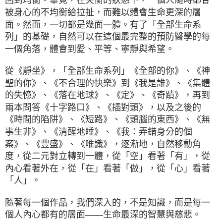
被身心的不均衡給拉扯，而難以體會生命更深的層
面。然而，一切都是幾面一體。有了「全部生命系
列」的基礎，自然可以在這個最完整的預防醫學的每
一個角落，體會到愛、平等、寧靜與希望。
從《靜坐》，「全部生命系列」《全部的你》、《神
聖的你》、《不合理的快樂》到《我是誰》、《集體
的失憶》、《落在地球》、《定》、《奇蹟》，再到
兩本問答《十字路口》、《插對頭》，以及之後的
《時間的陷阱》、《短路》、《頭腦的東西》、《無
事生非》、《清醒地睡》、《我：弄錯身分的個
案》、《豐盛》、《唯識》，逐漸地，自然移動角
度，從二元對立轉到一體，從「空」看著「有」，從
內心看著外在，從「在」看著「做」，從「心」看著
「人」。
隨著每一個作品，我們深入的，不是知識，而是每一
個人內心都有的層面——生命最深的智慧與慈悲。