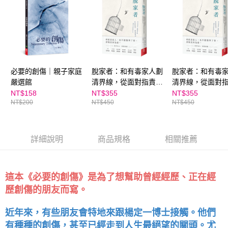
離島宅配（澎湖、金門、馬祖、小琉球；不適用於郵局i郵箱）
※ 交易是否成功請以「AFTEE先享後付 」之結帳頁面顯示為準，若有關於
資料（包含姓名、電話或地址）提供予台灣大哥大進項蒐集、處理及利用，
是否繳費成功／繳費後需取消欲退款等相關疑問，請聯繫「AFTEE先享後付
每筆NT$200
由本公司與您本人進行分期帳單所需資料之確認、核對及更正。
客戶支援中心」
https://netprotections.freshdesk.com/support/home
3.完整用戶服務條款，請詳閱以下連結：
https://oppay.tw/userRule
海外包裹航空運送
查看運費
【注意事項】
１．透過由恩沛科技股份有限公司提供之「AFTEE先享後付」服務完成之交
易，需依本服務之必要範圍內提供個人資料，並將交易相關給付款項請求債
權轉讓予恩沛科技股份有限公司。
必要的創傷｜親子家庭
脫家者：和有毒家人劃
脫家者：和有毒
２．關於個人資料處理事宜，請瀏覽以下網址：
嚴選館
清界線，從面對指責、
清界線，從面對
https://aftee.tw/terms/#terms3
修復創傷到重建自我價
修復創傷到重建
NT$158
NT$355
NT$355
３．未成年的使用者請事先徵得法定代理人或監護人之同意方可使用
NT$200
NT$450
NT$450
值，遇見全新的自己
值，遇見全新的
「AFTEE先享後付」，若未經同意申辦者引起之損失，本公司不負相關責
任。
親子家庭嚴選館
４．使用「AFTEE先享後付」時，將依據個別帳號之用戶狀況，依本公司即
時審查核予不同之上限額度；若仍有額度不足之情形，本公司將視審查結果
詳細說明
商品規格
相關推薦
請求用戶進行身份認證。
５．嚴禁一人註冊多個帳號或使用他人資訊註冊。若發現惡意使用之情形，
恩沛科技股份有限公司將有權停止該用戶之使用額度並採取法律行動。
這本《必要的創傷》是為了想幫助曾經經歷、正在經
歷創傷的朋友而寫。
近年來，有些朋友會特地來跟楊定一博士接觸。他們
有種種的創傷，甚至已經走到人生最絕望的關頭。尤