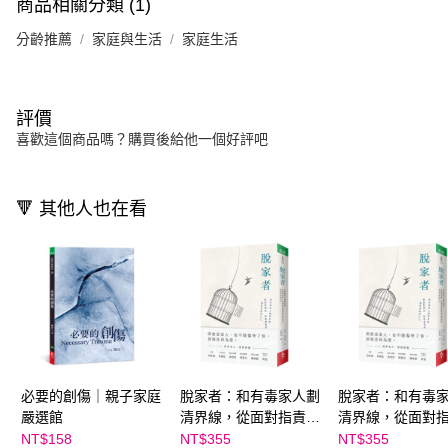
商品相關分類 (1)
分齡推薦
家庭與生活
家庭生活
評價
喜歡這個商品嗎？購買後給他一個好評吧
🔻 其他人也在看
必要的創傷｜親子家庭
脫家者：和有毒家人劃
脫家者：和有毒
嚴選館
清界線，從面對指責、
清界線，從面對
修復創傷到重建自我價
修復創傷到重建
NT$158
NT$355
NT$355