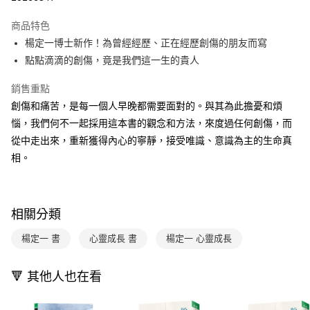
Apple Pay
商品特色
大哥付你分期
楊定一博士新作！為曾經經歷、正在經歷創傷的朋友而寫
相關說明
點點滴滴的創傷，竟是我們這一生的貴人
【大哥付你分期使用說明】
AFTEE先享後付
1.本服務由台灣大哥大提供，台灣大哥大用戶可立即使用無須另外申請。
銷售重點
2.付款方式選擇「大哥付你分期」，訂單成立後會自動跳轉到大哥付的交易
相關說明
創傷和痛苦，是每一個人早晚都需要面對的。與其為此擔憂和煩
流程，驗證手機門號後，選擇欲分期的期數、繳款截止日，確認付款後即完
【關於「AFTEE先享後付」】
成交易。
惱，我們何不一起採用這本書的觀念和方法，來度過任何創傷，而
ATM付款
AFTEE先享後付是「在收到商品之後才付款」的支付方式。 讓您購物簡單
3.實際核准額度、可分期數及費用金額請依後續交易確認頁面所載為準。
從中走出來，重新獲得內心的寧靜，接受唯識、意識為主的生命真
便利好安心！
4.訂單成立30分鐘內，如未前往確認交易或遇審核未通過，訂單將自動取
１．簡單：不需註冊會員、不需綁卡、不需儲值。
相。
運送方式
消。如遇「轉專審核」未通過狀況，表示未達大哥付你分期系統評分，恕無
２．便利：只要手機號碼，簡訊認證，即可結帳。
法說明評估內容。
３．安心：先確認商品／服務後，再付款。
付款後全家取貨｜8/8-8/14運費優惠，結帳滿499即享免運。
【繳款方式說明】
1.分期款項不併入電信帳單，「大哥付你分期」於每月結算日後寄送繳費提
每筆NT$70，滿NT$499(含以上)免運費
【「AFTEE先享後付」結帳流程】
醒簡訊。
相關分類
１．於結帳方式選擇「AFTEE先享後付」後，將跳轉至「AFTEE先享後付」
2.透過簡訊連結打開帳單後，可選擇「超商條碼／台灣大直營門市／銀行轉
付款後7-11取貨
結帳頁面，進行簡訊認證並確認金額後，即可完成結帳。
帳／街口支付／iPASS MONEY」等通路繳費。
楊定一 書
心靈成長 書
楊定一 心靈成長
２．訂單成立數日內，您將收到繳費通知簡訊。
每筆NT$70，滿NT$800(含以上)免運費
３．收到繳費通知簡訊後14天內，點擊此簡訊中的連結，可透過四大超商／
【注意事項】
ATM／網路銀行／等多元方式進行付款，方視為交易完成。
國內宅配/郵寄 (不適用離島、海外及郵局i郵箱)
1.本服務係由「台灣大哥大股份有限公司」（以下簡稱本公司）所提供，讓
🔻 其他人也在看
※ 請注意：結帳手續完成當下不需立刻繳費，但若您需要取消訂單，請聯絡
用戶於交易時，得透過本服務購買商品或服務，並由商店將買賣／分期付款
每筆NT$70，滿NT$800(含以上)免運費
購買商品的店家。未經商家同意取消之訂單仍視為有效，需透過AFTEE先享
買賣價金債權讓與本公司後，依約使用本公司帳單繳交帳款。
後付繳納相關費用。
2.基於同意付款使用「大哥付你分期」之契約關係目的，商店將以您的個人