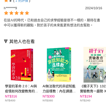
5
(
1
則評價
)
h********9
2024/10/16
在這AI的時代，已和過去自己的求學經驗是很不一樣的，期待在書
中可以獲得新的觀點，對於孩子的未來能更有想法的去幫助。
🔻 其他人也在看
學習的革命 2.0：AI與
AI無法取代的非認知能
《親子天下》13
疫情如何改變教育的未
力這樣教：內在調適Ｘ
實驗教育ー趨勢 X
來
自我提升Ｘ社交連結，
校 X 未來挑戰 黃
NT$316
NT$300
NT$194
NT$400
NT$380
NT$240
用親子對話培養未來軟
年全解讀（2024
實力 ★SEL情緒教育推
號）