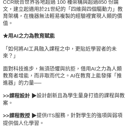
CCR統合世界各地超過 100 種架構與超過850 份論
文，建立起適用於21世紀的「四維與四個驅動力」教
育架構，在機器無法輕易複製的經驗裡實現人類的價
值。
★用AI之力為教育賦能
「如何將AI工具融入課程之中，更貼近學習者的未
來？」
面對科技進步，無須恐懼與抗拒，借用AI之力為人類
教育者增能，而非取而代之。AI在教育上能發揮「推
進器」的力量──
設計創新且為學生量身打造的課程與教
>>課程設計 ▶
案。
提供ITS服務，針對學生的強項與弱項
>>課程教授 ▶
提供個人化學習。