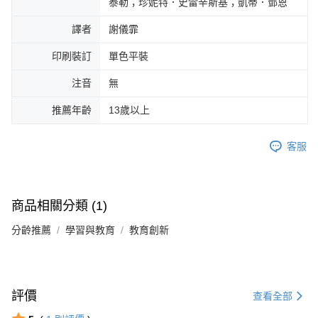
泰勒；珍妮特．史雷辛斯基；凱蒂．鄧恩
譯者
謝儀霏
印刷裝訂
單色平裝
注音
無
推薦年齡
13歲以上
客服
商品相關分類 (1)
分齡推薦
學習與教育
教育創新
評價
查看全部