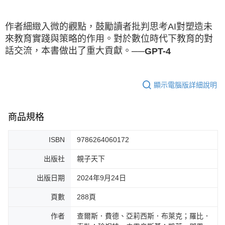
作者細緻入微的觀點，鼓勵讀者批判思考AI對塑造未
來教育實踐與策略的作用。對於數位時代下教育的對
話交流，本書做出了重大貢獻。
──GPT-4
顯示電腦版詳細說明
商品規格
ISBN
9786264060172
出版社
親子天下
出版日期
2024年9月24日
頁數
288頁
作者
查爾斯．費德、亞莉西斯．布萊克；羅比．