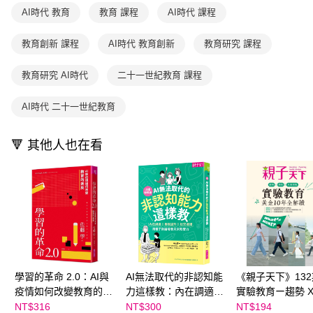
用戶於交易時，得透過本服務購買商品或服務，並由商店將買賣／分期付款
每筆NT$70，滿NT$800(含以上)免運費
購買商品的店家。未經商家同意取消之訂單仍視為有效，需透過AFTEE先享
AI時代 教育
教育 課程
AI時代 課程
買賣價金債權讓與本公司後，依約使用本公司帳單繳交帳款。
後付繳納相關費用。
2.基於同意付款使用「大哥付你分期」之契約關係目的，商店將以您的個人
離島宅配（澎湖、金門、馬祖、小琉球；不適用於郵局i郵箱）
※ 交易是否成功請以「AFTEE先享後付 」之結帳頁面顯示為準，若有關於
資料（包含姓名、電話或地址）提供予台灣大哥大進項蒐集、處理及利用，
教育創新 課程
AI時代 教育創新
教育研究 課程
是否繳費成功／繳費後需取消欲退款等相關疑問，請聯繫「AFTEE先享後付
每筆NT$200
由本公司與您本人進行分期帳單所需資料之確認、核對及更正。
客戶支援中心」
https://netprotections.freshdesk.com/support/home
3.完整用戶服務條款，請詳閱以下連結：
https://oppay.tw/userRule
教育研究 AI時代
二十一世紀教育 課程
海外包裹航空運送
查看運費
【注意事項】
１．透過由恩沛科技股份有限公司提供之「AFTEE先享後付」服務完成之交
AI時代 二十一世紀教育
易，需依本服務之必要範圍內提供個人資料，並將交易相關給付款項請求債
權轉讓予恩沛科技股份有限公司。
２．關於個人資料處理事宜，請瀏覽以下網址：
🔻 其他人也在看
https://aftee.tw/terms/#terms3
３．未成年的使用者請事先徵得法定代理人或監護人之同意方可使用
「AFTEE先享後付」，若未經同意申辦者引起之損失，本公司不負相關責
任。
４．使用「AFTEE先享後付」時，將依據個別帳號之用戶狀況，依本公司即
時審查核予不同之上限額度；若仍有額度不足之情形，本公司將視審查結果
請求用戶進行身份認證。
５．嚴禁一人註冊多個帳號或使用他人資訊註冊。若發現惡意使用之情形，
恩沛科技股份有限公司將有權停止該用戶之使用額度並採取法律行動。
學習的革命 2.0：AI與
AI無法取代的非認知能
《親子天下》13
疫情如何改變教育的未
力這樣教：內在調適Ｘ
實驗教育ー趨勢 X
來
自我提升Ｘ社交連結，
校 X 未來挑戰 黃
NT$316
NT$300
NT$194