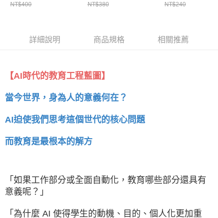
NT$400
NT$380
NT$240
用親子對話培養未來軟
年全解讀（2024
實力 ★SEL情緒教育推
號）
薦
詳細說明
商品規格
相關推薦
【AI時代的教育工程藍圖】
當今世界，身為人的意義何在？
AI迫使我們思考這個世代的核心問題
而教育是最根本的解方
「如果工作部分或全面自動化，教育哪些部分還具有
意義呢？」
「為什麼 AI 使得學生的動機、目的、個人化更加重