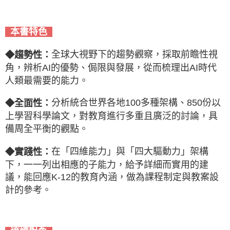
本書特色
全球大視野下的趨勢觀察，採取前瞻性視
◆趨勢性：
角，辨析AI的優勢、侷限與發展，從而梳理出AI時代
人類最需要的能力。
分析統合世界各地100多種架構、850份以
◆
全面性：
上學習科學論文，對教育進行多重且廣泛的討論，具
備周全平衡的觀點。
在「四維能力」與「四大驅動力」架構
◆
實踐性：
下，一一列出相應的子能力，給予詳細而實用的建
議，能回應K-12的教育內涵，做為課程制定與教案設
計的參考。