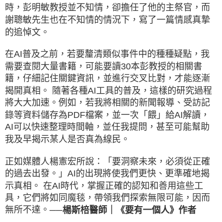
時，彭明敏教授並不知情，卻擔任了他的主祭官，而
謝聰敏先生也在不知情的情況下，寫了一篇情感真摯
的追悼文。
在AI普及之前，若要釐清類似事件中的種種疑點，我
需要查閱大量書籍，可能要讀30本彭教授的相關書
籍，仔細記住關鍵資訊，並進行交叉比對，才能逐漸
揭開真相。 隨著各種AI工具的普及，這樣的研究過程
將大大加速。例如，若我將相關的新聞報導、受訪記
錄等資料儲存為PDF檔案，並一次「餵」給AI解讀，
AI可以快速整理時間軸，並任我提問，甚至可能幫助
我及早揭示某人是否真為線民。
正如媒體人楊憲宏所說：「要洞察未來，必須從正確
的過去出發。」AI的出現將使我們更快、更準確地揭
示真相。 在AI時代，掌握正確的認知和善用這些工
具，它們將如同魔毯，帶領我們探索無限可能，因而
無所不達。
──楊斯棓醫師｜《要有一個人》作者