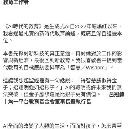
教育工作者
《AI時代的教育》是生成式AI自2022年底爆紅以來，
我看過最扎實的新時代教育論述，既廣且深且證據本
位。
本書先探討新科技的真正意涵，再討論對於工作的影
響與新經濟，最後回到新教育。我很喜歡書中提到當
代教育的目標應該要昇華為「智慧／Wisdom」。
這讓我想起聖經裡有一句話說：「得智慧勝似得金
子；選聰明強如選銀子。」AI的聰明或許未來我們無
法突破，但金子應該還是比銀子更有價值。
──呂冠緯
｜均一平台教育基金會董事長暨執行長
AI全面的改變了人類的生活，而面對孩子，怎麼帶著