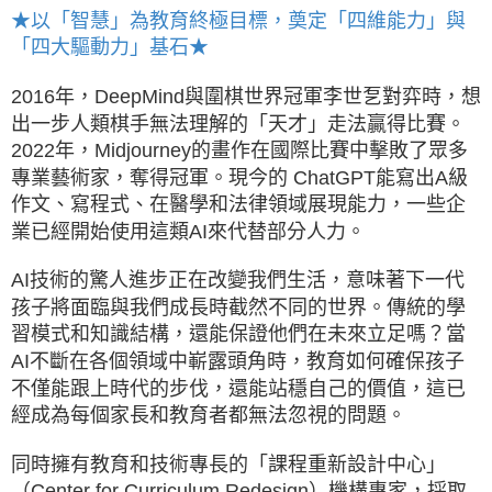
★以「智慧」為教育終極目標，奠定「四維能力」與
「四大驅動力」基石★
2016年，DeepMind與圍棋世界冠軍李世乭對弈時，想
出一步人類棋手無法理解的「天才」走法贏得比賽。
2022年，Midjourney的畫作在國際比賽中擊敗了眾多
專業藝術家，奪得冠軍。現今的 ChatGPT能寫出A級
作文、寫程式、在醫學和法律領域展現能力，一些企
業已經開始使用這類AI來代替部分人力。
AI技術的驚人進步正在改變我們生活，意味著下一代
孩子將面臨與我們成長時截然不同的世界。傳統的學
習模式和知識結構，還能保證他們在未來立足嗎？當
AI不斷在各個領域中嶄露頭角時，教育如何確保孩子
不僅能跟上時代的步伐，還能站穩自己的價值，這已
經成為每個家長和教育者都無法忽視的問題。
同時擁有教育和技術專長的「課程重新設計中心」
（Center for Curriculum Redesign）機構專家，採取