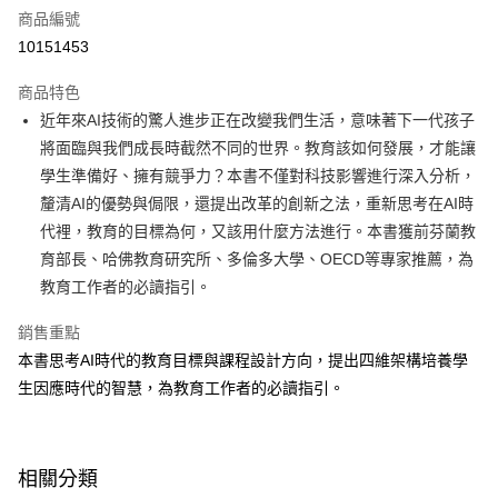
商品編號
LINE Pay
10151453
Apple Pay
商品特色
大哥付你分期
近年來AI技術的驚人進步正在改變我們生活，意味著下一代孩子
相關說明
將面臨與我們成長時截然不同的世界。教育該如何發展，才能讓
【大哥付你分期使用說明】
學生準備好、擁有競爭力？本書不僅對科技影響進行深入分析，
AFTEE先享後付
1.本服務由台灣大哥大提供，台灣大哥大用戶可立即使用無須另外申請。
釐清AI的優勢與侷限，還提出改革的創新之法，重新思考在AI時
2.付款方式選擇「大哥付你分期」，訂單成立後會自動跳轉到大哥付的交易
相關說明
流程，驗證手機門號後，選擇欲分期的期數、繳款截止日，確認付款後即完
代裡，教育的目標為何，又該用什麼方法進行。本書獲前芬蘭教
【關於「AFTEE先享後付」】
成交易。
ATM付款
AFTEE先享後付是「在收到商品之後才付款」的支付方式。 讓您購物簡單
育部長、哈佛教育研究所、多倫多大學、OECD等專家推薦，為
3.實際核准額度、可分期數及費用金額請依後續交易確認頁面所載為準。
便利好安心！
教育工作者的必讀指引。
4.訂單成立30分鐘內，如未前往確認交易或遇審核未通過，訂單將自動取
１．簡單：不需註冊會員、不需綁卡、不需儲值。
運送方式
消。如遇「轉專審核」未通過狀況，表示未達大哥付你分期系統評分，恕無
２．便利：只要手機號碼，簡訊認證，即可結帳。
法說明評估內容。
銷售重點
３．安心：先確認商品／服務後，再付款。
付款後全家取貨
【繳款方式說明】
本書思考AI時代的教育目標與課程設計方向，提出四維架構培養學
1.分期款項不併入電信帳單，「大哥付你分期」於每月結算日後寄送繳費提
每筆NT$70，滿NT$800(含以上)免運費
【「AFTEE先享後付」結帳流程】
生因應時代的智慧，為教育工作者的必讀指引。
醒簡訊。
１．於結帳方式選擇「AFTEE先享後付」後，將跳轉至「AFTEE先享後付」
2.透過簡訊連結打開帳單後，可選擇「超商條碼／台灣大直營門市／銀行轉
付款後7-11取貨
結帳頁面，進行簡訊認證並確認金額後，即可完成結帳。
帳／街口支付／iPASS MONEY」等通路繳費。
２．訂單成立數日內，您將收到繳費通知簡訊。
每筆NT$70，滿NT$800(含以上)免運費
３．收到繳費通知簡訊後14天內，點擊此簡訊中的連結，可透過四大超商／
【注意事項】
相關分類
ATM／網路銀行／等多元方式進行付款，方視為交易完成。
國內宅配/郵寄 (不適用離島、海外及郵局i郵箱)
1.本服務係由「台灣大哥大股份有限公司」（以下簡稱本公司）所提供，讓
※ 請注意：結帳手續完成當下不需立刻繳費，但若您需要取消訂單，請聯絡