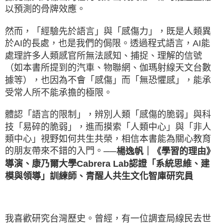
以預測的骨牌效應。
然而，「經驗先於語言」與「感傷力」，既是人類異
於AI的長處，也是我們的侷限。透過程式語言，AI能
處理許多人類感官所無法感知、捕捉、理解的信號
（如本書所提到的汽車、物聯網、伽瑪射線天文台數
據等），也因為不會「感傷」而「無恐懼感」，能承
受常人所不能承擔的極限。
體認「語言的限制」，辨別人類「感傷的脆弱」與科
技「易碎的脆弱」，進而摸索「人類中心」與「非人
類中心」視野如何共生共榮，相信本書能為關心教育
的朋友帶來不錯的入門。
──楊逸帆｜《學習的理由》
導演、康乃爾大學Cabrera Lab認證「系統思維、建
模與領導」訓練師、青醒人共生文化智庫研究員
我喜歡研究台灣歷史。曾經，有一位調查局線民去世