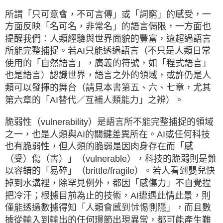
所謂「只可意會，不可言傳」或「詞窮」的感受，一
方面反映「名可名，非常名」的語言侷限，一方面也
提醒我們：人類經驗與世界面貌的豐富，遠超過語言
所能完整捕捉。若AI只能透過語言（不只是人類日常
使用的「自然語言」，廣義的符號，如「程式語言」
也是語言）認識世界，語言之外的領域，或許仍是人
類可以發揮的舞台（請見本書第五、六、七章，尤其
第六章的「AI替代／互補人類能力」之辨）。
脆弱性（vulnerability）是語言所不能完整捕捉的領域
之一，也是人類與AI的關鍵差異所在。AI或任何科技
也有脆弱性，但人類的脆弱是因肉身存在而「感
（受）傷（害）」（vulnerable），科技的脆弱則是難
以容錯的「易碎」（brittle/fragile）。若人看到嬰兒快
掉到水溝裡，除罕見例外，都因「感傷力」不自覺捏
把冷汗；根據目前為止的技術，AI遭遇此情此景，則
僅能透過數據得知「人類會感到怵惕惻隱」，而且數
據從輸入到輸出的任何環節出現異常，都可能產生難