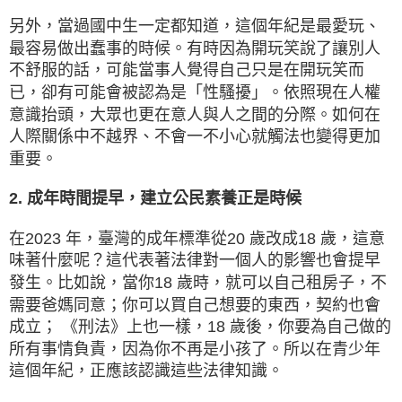
另外，當過國中生一定都知道，這個年紀是最愛玩、
最容易做出蠢事的時候。有時因為開玩笑說了讓別人
不舒服的話，可能當事人覺得自己只是在開玩笑而
已，卻有可能會被認為是「性騷擾」。依照現在人權
意識抬頭，大眾也更在意人與人之間的分際。如何在
人際關係中不越界、不會一不小心就觸法也變得更加
重要。
2. 成年時間提早，建立公民素養正是時候
在2023 年，臺灣的成年標準從20 歲改成18 歲，這意
味著什麼呢？這代表著法律對一個人的影響也會提早
發生。比如說，當你18 歲時，就可以自己租房子，不
需要爸媽同意；你可以買自己想要的東西，契約也會
成立； 《刑法》上也一樣，18 歲後，你要為自己做的
所有事情負責，因為你不再是小孩了。所以在青少年
這個年紀，正應該認識這些法律知識。