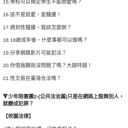
15.學校可以規定學生不能戀愛嗎？
16.這不是追愛，是騷擾！
17.遇到性騷擾，我該怎麼辦？
18.18歲成年後，什麼事都可以做嗎？
19.分享網路影片可能犯法？
20.你情我願就沒問題了嗎？大錯特錯！
21.性交易在臺灣合法嗎？
🔻少年陪審團2-(公共法治篇)只是在網路上鼓舞別人，
就變成犯罪？
【校園法律】