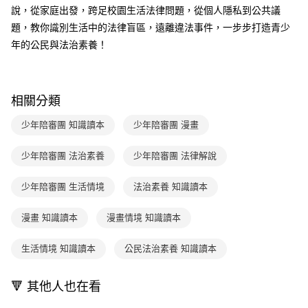
付款後全家取貨｜8/8-8/14運費優惠，結帳滿499即享免運。
【繳款方式說明】
說，從家庭出發，跨足校園生活法律問題，從個人隱私到公共議
1.分期款項不併入電信帳單，「大哥付你分期」於每月結算日後寄送繳費提
每筆NT$70，滿NT$499(含以上)免運費
【「AFTEE先享後付」結帳流程】
題，教你識別生活中的法律盲區，遠離違法事件，一步步打造青少
醒簡訊。
１．於結帳方式選擇「AFTEE先享後付」後，將跳轉至「AFTEE先享後付」
2.透過簡訊連結打開帳單後，可選擇「超商條碼／台灣大直營門市／銀行轉
付款後7-11取貨
年的公民與法治素養！
結帳頁面，進行簡訊認證並確認金額後，即可完成結帳。
帳／街口支付／iPASS MONEY」等通路繳費。
２．訂單成立數日內，您將收到繳費通知簡訊。
每筆NT$70，滿NT$800(含以上)免運費
３．收到繳費通知簡訊後14天內，點擊此簡訊中的連結，可透過四大超商／
【注意事項】
ATM／網路銀行／等多元方式進行付款，方視為交易完成。
國內宅配/郵寄 (不適用離島、海外及郵局i郵箱)
1.本服務係由「台灣大哥大股份有限公司」（以下簡稱本公司）所提供，讓
※ 請注意：結帳手續完成當下不需立刻繳費，但若您需要取消訂單，請聯絡
相關分類
用戶於交易時，得透過本服務購買商品或服務，並由商店將買賣／分期付款
每筆NT$70，滿NT$800(含以上)免運費
購買商品的店家。未經商家同意取消之訂單仍視為有效，需透過AFTEE先享
買賣價金債權讓與本公司後，依約使用本公司帳單繳交帳款。
後付繳納相關費用。
少年陪審團 知識讀本
少年陪審團 漫畫
2.基於同意付款使用「大哥付你分期」之契約關係目的，商店將以您的個人
離島宅配（澎湖、金門、馬祖、小琉球；不適用於郵局i郵箱）
※ 交易是否成功請以「AFTEE先享後付 」之結帳頁面顯示為準，若有關於
資料（包含姓名、電話或地址）提供予台灣大哥大進項蒐集、處理及利用，
是否繳費成功／繳費後需取消欲退款等相關疑問，請聯繫「AFTEE先享後付
每筆NT$200
由本公司與您本人進行分期帳單所需資料之確認、核對及更正。
少年陪審團 法治素養
少年陪審團 法律解說
客戶支援中心」
https://netprotections.freshdesk.com/support/home
3.完整用戶服務條款，請詳閱以下連結：
https://oppay.tw/userRule
海外包裹航空運送
查看運費
【注意事項】
少年陪審團 生活情境
法治素養 知識讀本
１．透過由恩沛科技股份有限公司提供之「AFTEE先享後付」服務完成之交
易，需依本服務之必要範圍內提供個人資料，並將交易相關給付款項請求債
漫畫 知識讀本
漫畫情境 知識讀本
權轉讓予恩沛科技股份有限公司。
２．關於個人資料處理事宜，請瀏覽以下網址：
https://aftee.tw/terms/#terms3
生活情境 知識讀本
公民法治素養 知識讀本
３．未成年的使用者請事先徵得法定代理人或監護人之同意方可使用
「AFTEE先享後付」，若未經同意申辦者引起之損失，本公司不負相關責
任。
🔻 其他人也在看
４．使用「AFTEE先享後付」時，將依據個別帳號之用戶狀況，依本公司即
時審查核予不同之上限額度；若仍有額度不足之情形，本公司將視審查結果