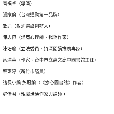
唐福睿（導演）
張家倫（台灣通勤第一品牌）
敏迪（敏迪選讀創辦人）
陳志恆（諮商心理師、暢銷作家）
陳培瑜（立法委員、資深閱讀推廣專家）
蔡淇華（作家、台中市立惠文高中圖書館主任）
蔡惠婷（新竹市議員）
館長小編 彭冠綸（《療心圖書館》作者）
羅怡君（親職溝通作家與講師 ）