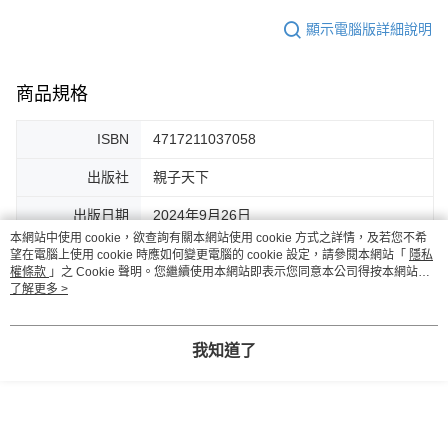
顯示電腦版詳細說明
商品規格
ISBN
4717211037058
出版社
親子天下
出版日期
2024年9月26日
本網站中使用 cookie，欲查詢有關本網站使用 cookie 方式之詳情，及若您不希
頁數
344頁
望在電腦上使用 cookie 時應如何變更電腦的 cookie 設定，請參閱本網站「
隱私
權條款
」之 Cookie 聲明。您繼續使用本網站即表示您同意本公司得按本網站使
用條款之 Cookie 聲明使用 cookie。
了解更多 >
作者
法律白話文運動
繪者
張元綺 ( YUANCHi )
我知道了
印刷裝訂
彩色平裝
注音
無
推薦年齡
10歲以上