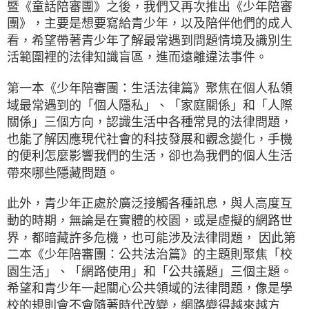
暨《童話陪審團》之後，我們又再次推出《少年陪審
團》，主要是想要寫給青少年，以及陪伴他們的成人
看，希望帶著青少年了解最常遇到問題情境及識別生
活範圍裡的法律知識盲區，進而遠離違法事件。
第一本《少年陪審團：生活法律篇》聚焦在個人私領
域最常遇到的「個人隱私」、「家庭關係」和「人際
關係」三個方向，認識生活中各種常見的法律問題，
也能了解因應現代社會的科技發展和觀念變化，手機
的便利怎麼影響我們的生活，卻也為我們的個人生活
帶來哪些隱藏問題。
此外，青少年正處於廣泛接觸各種訊息，與人高度互
動的時期，無論是在實體的校園，或是虛擬的網路世
界，都暗藏許多危機，也可能涉及法律問題， 因此第
二本《少年陪審團：公共法治篇》的主題則聚焦「校
園生活」、「網路使用」和「公共議題」三個主題。
希望和青少年一起關心公共領域的法律問題，像是學
校的規則會不會隨著時代改變，網路變得越來越方