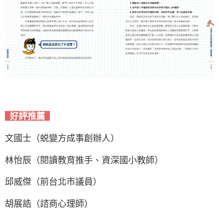
好評推薦
文國士（蜕變方成事創辦人）
林怡辰（閱讀教育推手、資深國小教師）
邱威傑（前台北市議員）
胡展誥（諮商心理師）