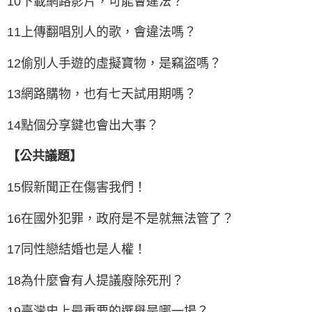
10下載網路影片，可能會違法？
11上傳翻唱別人的歌，會違法嗎？
12偷別人手遊的虛擬寶物，是竊盜嗎？
13網路購物，也有七天試用期嗎？
14點個分享鍵也會出大事？
【公共議題】
15假新聞正在傷害我們！
16在國外犯罪，政府是不是就無法管了？
17同性戀結婚也是人權！
18為什麼會有人提議廢除死刑？
19臺灣史上最重要的選舉是哪一場？