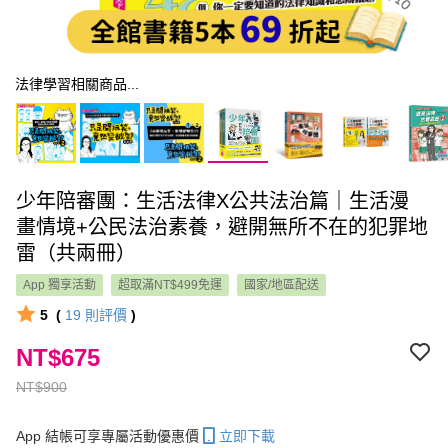
法律學習相關商品...
少年陪審團：生活法律X公共法治篇｜生活漫
畫情境+公民法治素養，避開無所不在的犯罪地
雷（共兩冊）
App 獨享活動
超取滿NT$499免運
國家/地區配送
5
(
19
則評價
)
NT$675
NT$900
App 結帳可享專屬活動優惠價
立即下載