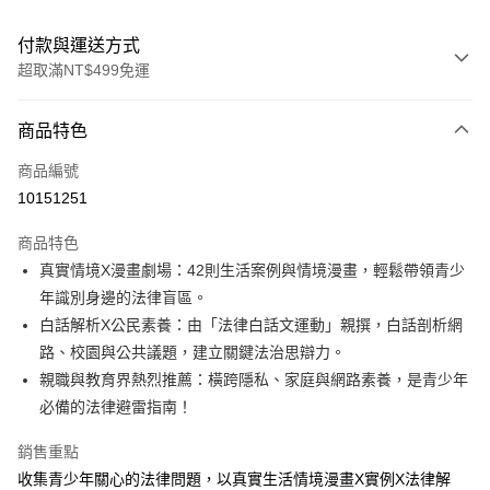
付款與運送方式
超取滿NT$499免運
付款方式
商品特色
信用卡一次付款
商品編號
LINE Pay
10151251
Apple Pay
商品特色
大哥付你分期
真實情境X漫畫劇場：42則生活案例與情境漫畫，輕鬆帶領青少
相關說明
年識別身邊的法律盲區。
【大哥付你分期使用說明】
白話解析X公民素養：由「法律白話文運動」親撰，白話剖析網
AFTEE先享後付
1.本服務由台灣大哥大提供，台灣大哥大用戶可立即使用無須另外申請。
路、校園與公共議題，建立關鍵法治思辯力。
2.付款方式選擇「大哥付你分期」，訂單成立後會自動跳轉到大哥付的交易
相關說明
流程，驗證手機門號後，選擇欲分期的期數、繳款截止日，確認付款後即完
親職與教育界熱烈推薦：橫跨隱私、家庭與網路素養，是青少年
【關於「AFTEE先享後付」】
成交易。
ATM付款
AFTEE先享後付是「在收到商品之後才付款」的支付方式。 讓您購物簡單
必備的法律避雷指南！
3.實際核准額度、可分期數及費用金額請依後續交易確認頁面所載為準。
便利好安心！
4.訂單成立30分鐘內，如未前往確認交易或遇審核未通過，訂單將自動取
１．簡單：不需註冊會員、不需綁卡、不需儲值。
銷售重點
運送方式
消。如遇「轉專審核」未通過狀況，表示未達大哥付你分期系統評分，恕無
２．便利：只要手機號碼，簡訊認證，即可結帳。
法說明評估內容。
收集青少年關心的法律問題，以真實生活情境漫畫X實例X法律解
３．安心：先確認商品／服務後，再付款。