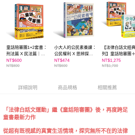
請求用戶進行身份認證。
５．嚴禁一人註冊多個帳號或使用他人資訊註冊。若發現惡意使用之情形，
恩沛科技股份有限公司將有權停止該用戶之使用額度並採取法律行動。
童話陪審團1+2套書：
小大人的公民素養課：
【法律白話文經
刑法篇 X 民法篇｜耳
公民權利 X 思辨探究
列】童話陪審團
熟能詳的童話故事 X
──建構現代公民素養
陪審團 (2套共4書
NT$600
NT$474
NT$1,275
NT$800
NT$600
NT$1,700
連結生活的公民素養，
必備圖文知識書
探究無所不在的法律知
識
詳細說明
商品規格
相關推薦
「法律白話文運動」繼《童話陪審團》後，再度跨足
童書最新力作
從超有既視感的真實生活情境，探究無所不在的法律