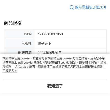
顯示電腦版詳細說明
商品規格
ISBN
4717211037058
出版社
親子天下
出版日期
2024年9月26日
本網站中使用 cookie，欲查詢有關本網站使用 cookie 方式之詳情，及若您不希
頁數
344頁
望在電腦上使用 cookie 時應如何變更電腦的 cookie 設定，請參閱本網站「
隱私
權條款
」之 Cookie 聲明。您繼續使用本網站即表示您同意本公司得按本網站使
用條款之 Cookie 聲明使用 cookie。
了解更多 >
作者
法律白話文運動
繪者
張元綺 ( YUANCHi )
我知道了
印刷裝訂
彩色平裝
注音
無
推薦年齡
10歲以上