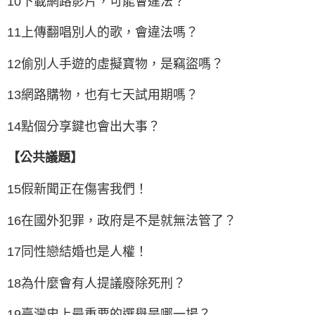
10下載網路影片，可能會違法？
11上傳翻唱別人的歌，會違法嗎？
12偷別人手遊的虛擬寶物，是竊盜嗎？
13網路購物，也有七天試用期嗎？
14點個分享鍵也會出大事？
【公共議題】
15假新聞正在傷害我們！
16在國外犯罪，政府是不是就無法管了？
17同性戀結婚也是人權！
18為什麼會有人提議廢除死刑？
19臺灣史上最重要的選舉是哪一場？