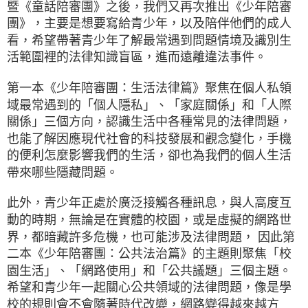
暨《童話陪審團》之後，我們又再次推出《少年陪審
團》，主要是想要寫給青少年，以及陪伴他們的成人
看，希望帶著青少年了解最常遇到問題情境及識別生
活範圍裡的法律知識盲區，進而遠離違法事件。
第一本《少年陪審團：生活法律篇》聚焦在個人私領
域最常遇到的「個人隱私」、「家庭關係」和「人際
關係」三個方向，認識生活中各種常見的法律問題，
也能了解因應現代社會的科技發展和觀念變化，手機
的便利怎麼影響我們的生活，卻也為我們的個人生活
帶來哪些隱藏問題。
此外，青少年正處於廣泛接觸各種訊息，與人高度互
動的時期，無論是在實體的校園，或是虛擬的網路世
界，都暗藏許多危機，也可能涉及法律問題， 因此第
二本《少年陪審團：公共法治篇》的主題則聚焦「校
園生活」、「網路使用」和「公共議題」三個主題。
希望和青少年一起關心公共領域的法律問題，像是學
校的規則會不會隨著時代改變，網路變得越來越方