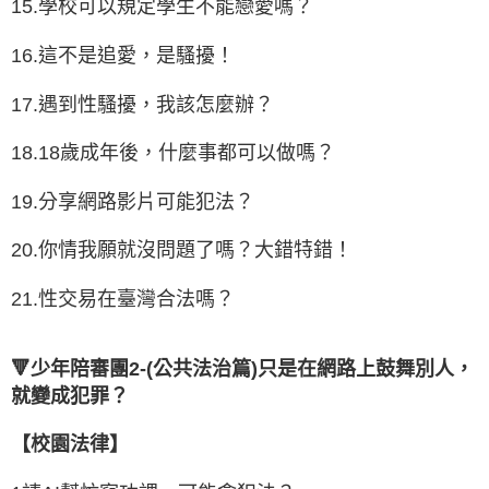
15.學校可以規定學生不能戀愛嗎？
16.這不是追愛，是騷擾！
17.遇到性騷擾，我該怎麼辦？
18.18歲成年後，什麼事都可以做嗎？
19.分享網路影片可能犯法？
20.你情我願就沒問題了嗎？大錯特錯！
21.性交易在臺灣合法嗎？
🔻少年陪審團2-(公共法治篇)只是在網路上鼓舞別人，
就變成犯罪？
【校園法律】