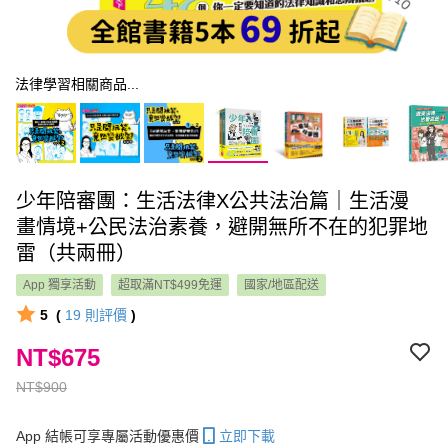
法律學習相關商品...
少年陪審團：生活法律X公共法治篇｜生活漫
畫情境+公民法治素養，避開無所不在的犯罪地
雷（共兩冊）
App 獨享活動
超取滿NT$499免運
國家/地區配送
5
(
19
則評價
)
NT$675
NT$900
App 結帳可享專屬活動優惠價
立即下載