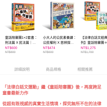
請求用戶進行身份認證。
５．嚴禁一人註冊多個帳號或使用他人資訊註冊。若發現惡意使用之情形，
恩沛科技股份有限公司將有權停止該用戶之使用額度並採取法律行動。
童話陪審團1+2套書：
小大人的公民素養課：
【法律白話文經
刑法篇 X 民法篇｜耳
公民權利 X 思辨探究
列】童話陪審團
熟能詳的童話故事 X
──建構現代公民素養
陪審團 (2套共4書
NT$600
NT$474
NT$1,275
NT$800
NT$600
NT$1,700
連結生活的公民素養，
必備圖文知識書
探究無所不在的法律知
識
詳細說明
商品規格
相關推薦
「法律白話文運動」繼《童話陪審團》後，再度跨足
童書最新力作
從超有既視感的真實生活情境，探究無所不在的法律