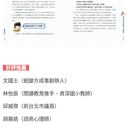
好評推薦
文國士（蜕變方成事創辦人）
林怡辰（閱讀教育推手、資深國小教師）
邱威傑（前台北市議員）
胡展誥（諮商心理師）