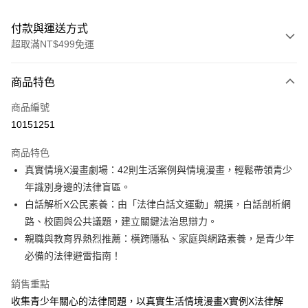
付款與運送方式
超取滿NT$499免運
付款方式
商品特色
信用卡一次付款
商品編號
LINE Pay
10151251
Apple Pay
商品特色
大哥付你分期
真實情境X漫畫劇場：42則生活案例與情境漫畫，輕鬆帶領青少
相關說明
年識別身邊的法律盲區。
【大哥付你分期使用說明】
白話解析X公民素養：由「法律白話文運動」親撰，白話剖析網
AFTEE先享後付
1.本服務由台灣大哥大提供，台灣大哥大用戶可立即使用無須另外申請。
路、校園與公共議題，建立關鍵法治思辯力。
2.付款方式選擇「大哥付你分期」，訂單成立後會自動跳轉到大哥付的交易
相關說明
流程，驗證手機門號後，選擇欲分期的期數、繳款截止日，確認付款後即完
親職與教育界熱烈推薦：橫跨隱私、家庭與網路素養，是青少年
【關於「AFTEE先享後付」】
成交易。
ATM付款
AFTEE先享後付是「在收到商品之後才付款」的支付方式。 讓您購物簡單
必備的法律避雷指南！
3.實際核准額度、可分期數及費用金額請依後續交易確認頁面所載為準。
便利好安心！
4.訂單成立30分鐘內，如未前往確認交易或遇審核未通過，訂單將自動取
１．簡單：不需註冊會員、不需綁卡、不需儲值。
銷售重點
運送方式
消。如遇「轉專審核」未通過狀況，表示未達大哥付你分期系統評分，恕無
２．便利：只要手機號碼，簡訊認證，即可結帳。
法說明評估內容。
收集青少年關心的法律問題，以真實生活情境漫畫X實例X法律解
３．安心：先確認商品／服務後，再付款。