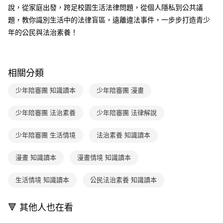
付款後全家取貨｜8/8-8/14運費優惠，結帳滿499即享免運。
【繳款方式說明】
說，從家庭出發，跨足校園生活法律問題，從個人隱私到公共議
1.分期款項不併入電信帳單，「大哥付你分期」於每月結算日後寄送繳費提
每筆NT$70，滿NT$499(含以上)免運費
【「AFTEE先享後付」結帳流程】
題，教你識別生活中的法律盲區，遠離違法事件，一步步打造青少
醒簡訊。
１．於結帳方式選擇「AFTEE先享後付」後，將跳轉至「AFTEE先享後付」
2.透過簡訊連結打開帳單後，可選擇「超商條碼／台灣大直營門市／銀行轉
付款後7-11取貨
年的公民與法治素養！
結帳頁面，進行簡訊認證並確認金額後，即可完成結帳。
帳／街口支付／iPASS MONEY」等通路繳費。
２．訂單成立數日內，您將收到繳費通知簡訊。
每筆NT$70，滿NT$800(含以上)免運費
３．收到繳費通知簡訊後14天內，點擊此簡訊中的連結，可透過四大超商／
【注意事項】
ATM／網路銀行／等多元方式進行付款，方視為交易完成。
國內宅配/郵寄 (不適用離島、海外及郵局i郵箱)
1.本服務係由「台灣大哥大股份有限公司」（以下簡稱本公司）所提供，讓
※ 請注意：結帳手續完成當下不需立刻繳費，但若您需要取消訂單，請聯絡
相關分類
用戶於交易時，得透過本服務購買商品或服務，並由商店將買賣／分期付款
每筆NT$70，滿NT$800(含以上)免運費
購買商品的店家。未經商家同意取消之訂單仍視為有效，需透過AFTEE先享
買賣價金債權讓與本公司後，依約使用本公司帳單繳交帳款。
後付繳納相關費用。
少年陪審團 知識讀本
少年陪審團 漫畫
2.基於同意付款使用「大哥付你分期」之契約關係目的，商店將以您的個人
離島宅配（澎湖、金門、馬祖、小琉球；不適用於郵局i郵箱）
※ 交易是否成功請以「AFTEE先享後付 」之結帳頁面顯示為準，若有關於
資料（包含姓名、電話或地址）提供予台灣大哥大進項蒐集、處理及利用，
是否繳費成功／繳費後需取消欲退款等相關疑問，請聯繫「AFTEE先享後付
每筆NT$200
由本公司與您本人進行分期帳單所需資料之確認、核對及更正。
少年陪審團 法治素養
少年陪審團 法律解說
客戶支援中心」
https://netprotections.freshdesk.com/support/home
3.完整用戶服務條款，請詳閱以下連結：
https://oppay.tw/userRule
海外包裹航空運送
查看運費
【注意事項】
少年陪審團 生活情境
法治素養 知識讀本
１．透過由恩沛科技股份有限公司提供之「AFTEE先享後付」服務完成之交
易，需依本服務之必要範圍內提供個人資料，並將交易相關給付款項請求債
漫畫 知識讀本
漫畫情境 知識讀本
權轉讓予恩沛科技股份有限公司。
２．關於個人資料處理事宜，請瀏覽以下網址：
https://aftee.tw/terms/#terms3
生活情境 知識讀本
公民法治素養 知識讀本
３．未成年的使用者請事先徵得法定代理人或監護人之同意方可使用
「AFTEE先享後付」，若未經同意申辦者引起之損失，本公司不負相關責
任。
🔻 其他人也在看
４．使用「AFTEE先享後付」時，將依據個別帳號之用戶狀況，依本公司即
時審查核予不同之上限額度；若仍有額度不足之情形，本公司將視審查結果