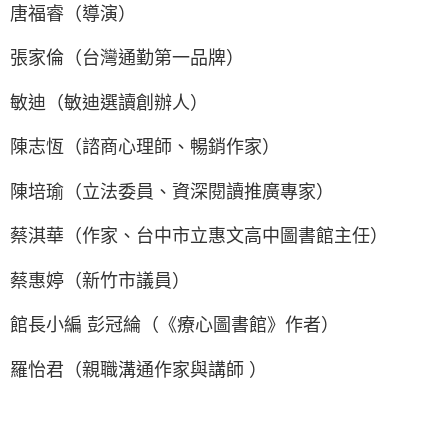
唐福睿（導演）
張家倫（台灣通勤第一品牌）
敏迪（敏迪選讀創辦人）
陳志恆（諮商心理師、暢銷作家）
陳培瑜（立法委員、資深閱讀推廣專家）
蔡淇華（作家、台中市立惠文高中圖書館主任）
蔡惠婷（新竹市議員）
館長小編 彭冠綸（《療心圖書館》作者）
羅怡君（親職溝通作家與講師 ）