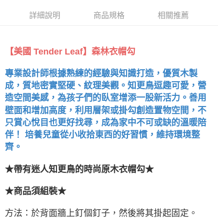
詳細說明
商品規格
相關推薦
【美國 Tender Leaf】森林衣帽勾
專業設計師根據熟練的經驗與知識打造，優質木製
成，質地密實堅硬、紋理美觀。知更鳥逗趣可愛，營
造空間美感，為孩子們的臥室增添一股新活力。善用
壁面和增加高度，利用層架或掛勾創造置物空間，不
只賞心悅目也更好找尋，成為家中不可或缺的溫暖陪
伴！ 培養兒童從小收拾東西的好習慣，維持環境整
齊。
★帶有迷人知更鳥的時尚原木衣帽勾★
★商品須組裝★
方法：於背面牆上釘個釘子，然後將其掛起固定。