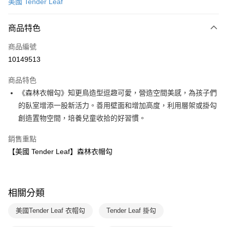
美國 Tender Leaf
LINE Pay
商品特色
Apple Pay
商品編號
大哥付你分期
10149513
相關說明
【大哥付你分期使用說明】
AFTEE先享後付
商品特色
1.本服務由台灣大哥大提供，台灣大哥大用戶可立即使用無須另外申請。
2.付款方式選擇「大哥付你分期」，訂單成立後會自動跳轉到大哥付的交易
相關說明
《森林衣帽勾》知更鳥造型逗趣可愛，營造空間美感，為孩子們
流程，驗證手機門號後，選擇欲分期的期數、繳款截止日，確認付款後即完
【關於「AFTEE先享後付」】
的臥室增添一股新活力。善用壁面和增加高度，利用層架或掛勾
成交易。
ATM付款
AFTEE先享後付是「在收到商品之後才付款」的支付方式。 讓您購物簡單
3.實際核准額度、可分期數及費用金額請依後續交易確認頁面所載為準。
創造置物空間，培養兒童收拾的好習慣。
便利好安心！
4.訂單成立30分鐘內，如未前往確認交易或遇審核未通過，訂單將自動取
１．簡單：不需註冊會員、不需綁卡、不需儲值。
運送方式
消。如遇「轉專審核」未通過狀況，表示未達大哥付你分期系統評分，恕無
銷售重點
２．便利：只要手機號碼，簡訊認證，即可結帳。
法說明評估內容。
３．安心：先確認商品／服務後，再付款。
國內宅配/郵寄 (不適用離島、海外及郵局i郵箱)
【美國 Tender Leaf】森林衣帽勾
【繳款方式說明】
1.分期款項不併入電信帳單，「大哥付你分期」於每月結算日後寄送繳費提
每筆NT$70，滿NT$800(含以上)免運費
【「AFTEE先享後付」結帳流程】
醒簡訊。
１．於結帳方式選擇「AFTEE先享後付」後，將跳轉至「AFTEE先享後付」
2.透過簡訊連結打開帳單後，可選擇「超商條碼／台灣大直營門市／銀行轉
離島宅配（澎湖、金門、馬祖、小琉球；不適用於郵局i郵箱）
結帳頁面，進行簡訊認證並確認金額後，即可完成結帳。
帳／街口支付／iPASS MONEY」等通路繳費。
相關分類
２．訂單成立數日內，您將收到繳費通知簡訊。
每筆NT$200
３．收到繳費通知簡訊後14天內，點擊此簡訊中的連結，可透過四大超商／
【注意事項】
美國Tender Leaf 衣帽勾
Tender Leaf 掛勾
ATM／網路銀行／等多元方式進行付款，方視為交易完成。
1.本服務係由「台灣大哥大股份有限公司」（以下簡稱本公司）所提供，讓
※ 請注意：結帳手續完成當下不需立刻繳費，但若您需要取消訂單，請聯絡
用戶於交易時，得透過本服務購買商品或服務，並由商店將買賣／分期付款