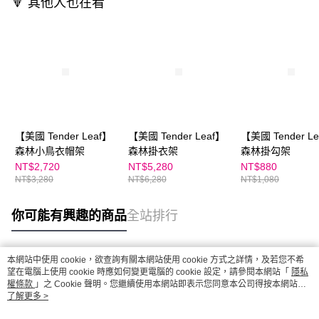
🔻 其他人也在看
【美國 Tender Leaf】
【美國 Tender Leaf】
【美國 Tender L
森林小鳥衣帽架
森林掛衣架
森林掛勾架
NT$2,720
NT$5,280
NT$880
NT$3,280
NT$6,280
NT$1,080
你可能有興趣的商品
全站排行
本網站中使用 cookie，欲查詢有關本網站使用 cookie 方式之詳情，及若您不希
熱門標籤
望在電腦上使用 cookie 時應如何變更電腦的 cookie 設定，請參閱本網站「
隱私
權條款
」之 Cookie 聲明。您繼續使用本網站即表示您同意本公司得按本網站使
用條款之 Cookie 聲明使用 cookie。
了解更多 >