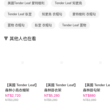
購買商品的店家。未經商家同意取消之訂單仍視為有效，需透過AFTEE先享
美國Tender Leaf 蒙特梭利
Tender Leaf 知更鳥
買賣價金債權讓與本公司後，依約使用本公司帳單繳交帳款。
後付繳納相關費用。
2.基於同意付款使用「大哥付你分期」之契約關係目的，商店將以您的個人
※ 交易是否成功請以「AFTEE先享後付 」之結帳頁面顯示為準，若有關於
資料（包含姓名、電話或地址）提供予台灣大哥大進項蒐集、處理及利用，
Tender Leaf 臥室
知更鳥 衣帽勾
蒙特梭利 衣帽勾
是否繳費成功／繳費後需取消欲退款等相關疑問，請聯繫「AFTEE先享後付
由本公司與您本人進行分期帳單所需資料之確認、核對及更正。
客戶支援中心」
https://netprotections.freshdesk.com/support/home
3.完整用戶服務條款，請詳閱以下連結：
https://oppay.tw/userRule
置物 衣帽勾
臥室 衣帽勾
Tender Leaf 置物
【注意事項】
１．透過由恩沛科技股份有限公司提供之「AFTEE先享後付」服務完成之交
易，需依本服務之必要範圍內提供個人資料，並將交易相關給付款項請求債
🔻 其他人也在看
權轉讓予恩沛科技股份有限公司。
２．關於個人資料處理事宜，請瀏覽以下網址：
https://aftee.tw/terms/#terms3
３．未成年的使用者請事先徵得法定代理人或監護人之同意方可使用
「AFTEE先享後付」，若未經同意申辦者引起之損失，本公司不負相關責
任。
４．使用「AFTEE先享後付」時，將依據個別帳號之用戶狀況，依本公司即
時審查核予不同之上限額度；若仍有額度不足之情形，本公司將視審查結果
請求用戶進行身份認證。
５．嚴禁一人註冊多個帳號或使用他人資訊註冊。若發現惡意使用之情形，
【美國 Tender Leaf】
【美國 Tender Leaf】
【美國 Tender L
恩沛科技股份有限公司將有權停止該用戶之使用額度並採取法律行動。
森林小鳥衣帽架
森林掛衣架
森林掛勾架
NT$2,720
NT$5,280
NT$880
NT$3,280
NT$6,280
NT$1,080