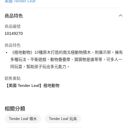
美國 Tender Leaf
LINE Pay
商品特色
Apple Pay
商品編號
大哥付你分期
10149270
相關說明
【大哥付你分期使用說明】
AFTEE先享後付
商品特色
1.本服務由台灣大哥大提供，台灣大哥大用戶可立即使用無須另外申請。
2.付款方式選擇「大哥付你分期」，訂單成立後會自動跳轉到大哥付的交易
相關說明
《極地動物》10種原木打造的南北極動物積木，附展示架。擁有
流程，驗證手機門號後，選擇欲分期的期數、繳款截止日，確認付款後即完
【關於「AFTEE先享後付」】
多種玩法，平衡遊戲、動物疊疊樂、猜猜牠是誰等等，可多人一
成交易。
ATM付款
AFTEE先享後付是「在收到商品之後才付款」的支付方式。 讓您購物簡單
3.實際核准額度、可分期數及費用金額請依後續交易確認頁面所載為準。
同玩耍，幫助孩子玩出多元能力。
便利好安心！
4.訂單成立30分鐘內，如未前往確認交易或遇審核未通過，訂單將自動取
１．簡單：不需註冊會員、不需綁卡、不需儲值。
運送方式
消。如遇「轉專審核」未通過狀況，表示未達大哥付你分期系統評分，恕無
銷售重點
２．便利：只要手機號碼，簡訊認證，即可結帳。
法說明評估內容。
３．安心：先確認商品／服務後，再付款。
國內宅配/郵寄 (不適用離島、海外及郵局i郵箱)
【美國 Tender Leaf】極地動物
【繳款方式說明】
1.分期款項不併入電信帳單，「大哥付你分期」於每月結算日後寄送繳費提
每筆NT$70，滿NT$800(含以上)免運費
【「AFTEE先享後付」結帳流程】
醒簡訊。
１．於結帳方式選擇「AFTEE先享後付」後，將跳轉至「AFTEE先享後付」
2.透過簡訊連結打開帳單後，可選擇「超商條碼／台灣大直營門市／銀行轉
離島宅配（澎湖、金門、馬祖、小琉球；不適用於郵局i郵箱）
結帳頁面，進行簡訊認證並確認金額後，即可完成結帳。
帳／街口支付／iPASS MONEY」等通路繳費。
相關分類
２．訂單成立數日內，您將收到繳費通知簡訊。
每筆NT$200
３．收到繳費通知簡訊後14天內，點擊此簡訊中的連結，可透過四大超商／
【注意事項】
Tender Leaf 積木
Tender Leaf 玩具
ATM／網路銀行／等多元方式進行付款，方視為交易完成。
1.本服務係由「台灣大哥大股份有限公司」（以下簡稱本公司）所提供，讓
※ 請注意：結帳手續完成當下不需立刻繳費，但若您需要取消訂單，請聯絡
用戶於交易時，得透過本服務購買商品或服務，並由商店將買賣／分期付款