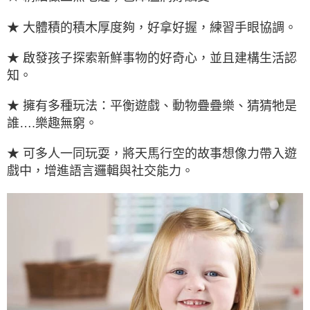
★ 大體積的積木厚度夠，好拿好握，練習手眼協調。
★ 啟發孩子探索新鮮事物的好奇心，並且建構生活認
知。
★ 擁有多種玩法：平衡遊戲、動物疊疊樂、猜猜牠是
誰….樂趣無窮。
★ 可多人一同玩耍，將天馬行空的故事想像力帶入遊
戲中，增進語言邏輯與社交能力。