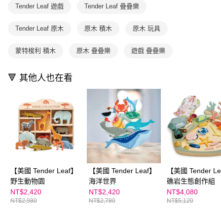
購買商品的店家。未經商家同意取消之訂單仍視為有效，需透過AFTEE先享
Tender Leaf 遊戲
Tender Leaf 疊疊樂
買賣價金債權讓與本公司後，依約使用本公司帳單繳交帳款。
後付繳納相關費用。
2.基於同意付款使用「大哥付你分期」之契約關係目的，商店將以您的個人
※ 交易是否成功請以「AFTEE先享後付 」之結帳頁面顯示為準，若有關於
資料（包含姓名、電話或地址）提供予台灣大哥大進項蒐集、處理及利用，
Tender Leaf 原木
原木 積木
原木 玩具
是否繳費成功／繳費後需取消欲退款等相關疑問，請聯繫「AFTEE先享後付
由本公司與您本人進行分期帳單所需資料之確認、核對及更正。
客戶支援中心」
https://netprotections.freshdesk.com/support/home
3.完整用戶服務條款，請詳閱以下連結：
https://oppay.tw/userRule
蒙特梭利 積木
原木 疊疊樂
遊戲 疊疊樂
【注意事項】
１．透過由恩沛科技股份有限公司提供之「AFTEE先享後付」服務完成之交
易，需依本服務之必要範圍內提供個人資料，並將交易相關給付款項請求債
🔻 其他人也在看
權轉讓予恩沛科技股份有限公司。
２．關於個人資料處理事宜，請瀏覽以下網址：
https://aftee.tw/terms/#terms3
３．未成年的使用者請事先徵得法定代理人或監護人之同意方可使用
「AFTEE先享後付」，若未經同意申辦者引起之損失，本公司不負相關責
任。
４．使用「AFTEE先享後付」時，將依據個別帳號之用戶狀況，依本公司即
時審查核予不同之上限額度；若仍有額度不足之情形，本公司將視審查結果
請求用戶進行身份認證。
５．嚴禁一人註冊多個帳號或使用他人資訊註冊。若發現惡意使用之情形，
【美國 Tender Leaf】
【美國 Tender Leaf】
【美國 Tender L
恩沛科技股份有限公司將有權停止該用戶之使用額度並採取法律行動。
野生動物園
海洋世界
礁岩生態創作組
NT$2,420
NT$2,420
NT$4,080
NT$2,980
NT$2,780
NT$5,120