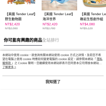
【美國 Tender Leaf】
【美國 Tender Leaf】
【美國 Tender L
野生動物園
海洋世界
礁岩生態創作組
NT$2,420
NT$2,420
NT$4,080
NT$2,980
NT$2,780
NT$5,120
你可能有興趣的商品
全站排行
本網站中使用 cookie，欲查詢有關本網站使用 cookie 方式之詳情，及若您不希
熱門標籤
望在電腦上使用 cookie 時應如何變更電腦的 cookie 設定，請參閱本網站「
隱私
權條款
」之 Cookie 聲明。您繼續使用本網站即表示您同意本公司得按本網站使
用條款之 Cookie 聲明使用 cookie。
了解更多 >
我知道了