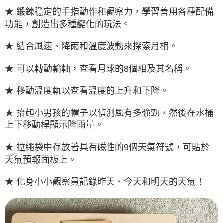
★ 鍛鍊穩定的手指動作和觀察力，學習善用各種配備
功能，創造出多種變化的玩法。
★ 結合風速、降雨和溫度波動來探索月相。
★ 可以轉動輪軸，查看月球的8個相及其名稱。
★ 移動溫度軌以查看溫度的上升和下降。
★ 抬起小男孩的帽子以偵測風有多強勁，然後在水桶
上下移動桿顯示降雨量。
★ 拉繩袋中存放著具有磁性的9個天氣符號，可貼於
天氣預報面板上。
★ 化身小小觀察員記錄昨天、今天和明天的天氣！