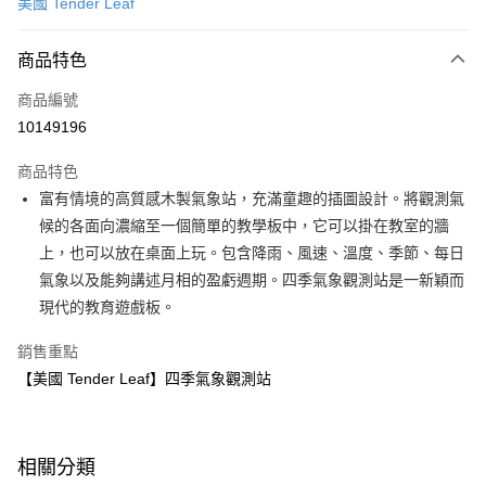
美國 Tender Leaf
LINE Pay
商品特色
Apple Pay
商品編號
大哥付你分期
10149196
相關說明
【大哥付你分期使用說明】
AFTEE先享後付
商品特色
1.本服務由台灣大哥大提供，台灣大哥大用戶可立即使用無須另外申請。
2.付款方式選擇「大哥付你分期」，訂單成立後會自動跳轉到大哥付的交易
相關說明
富有情境的高質感木製氣象站，充滿童趣的插圖設計。將觀測氣
流程，驗證手機門號後，選擇欲分期的期數、繳款截止日，確認付款後即完
【關於「AFTEE先享後付」】
候的各面向濃縮至一個簡單的教學板中，它可以掛在教室的牆
成交易。
ATM付款
AFTEE先享後付是「在收到商品之後才付款」的支付方式。 讓您購物簡單
3.實際核准額度、可分期數及費用金額請依後續交易確認頁面所載為準。
上，也可以放在桌面上玩。包含降雨、風速、溫度、季節、每日
便利好安心！
4.訂單成立30分鐘內，如未前往確認交易或遇審核未通過，訂單將自動取
１．簡單：不需註冊會員、不需綁卡、不需儲值。
氣象以及能夠講述月相的盈虧週期。四季氣象觀測站是一新穎而
運送方式
消。如遇「轉專審核」未通過狀況，表示未達大哥付你分期系統評分，恕無
２．便利：只要手機號碼，簡訊認證，即可結帳。
現代的教育遊戲板。
法說明評估內容。
３．安心：先確認商品／服務後，再付款。
國內宅配/郵寄 (不適用離島、海外及郵局i郵箱)
【繳款方式說明】
1.分期款項不併入電信帳單，「大哥付你分期」於每月結算日後寄送繳費提
銷售重點
每筆NT$70，滿NT$800(含以上)免運費
【「AFTEE先享後付」結帳流程】
醒簡訊。
１．於結帳方式選擇「AFTEE先享後付」後，將跳轉至「AFTEE先享後付」
【美國 Tender Leaf】四季氣象觀測站
2.透過簡訊連結打開帳單後，可選擇「超商條碼／台灣大直營門市／銀行轉
離島宅配（澎湖、金門、馬祖、小琉球；不適用於郵局i郵箱）
結帳頁面，進行簡訊認證並確認金額後，即可完成結帳。
帳／街口支付／iPASS MONEY」等通路繳費。
２．訂單成立數日內，您將收到繳費通知簡訊。
每筆NT$200
３．收到繳費通知簡訊後14天內，點擊此簡訊中的連結，可透過四大超商／
【注意事項】
ATM／網路銀行／等多元方式進行付款，方視為交易完成。
相關分類
1.本服務係由「台灣大哥大股份有限公司」（以下簡稱本公司）所提供，讓
※ 請注意：結帳手續完成當下不需立刻繳費，但若您需要取消訂單，請聯絡
用戶於交易時，得透過本服務購買商品或服務，並由商店將買賣／分期付款