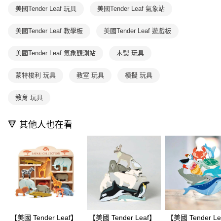
購買商品的店家。未經商家同意取消之訂單仍視為有效，需透過AFTEE先享
買賣價金債權讓與本公司後，依約使用本公司帳單繳交帳款。
美國Tender Leaf 玩具
美國Tender Leaf 氣象站
後付繳納相關費用。
2.基於同意付款使用「大哥付你分期」之契約關係目的，商店將以您的個人
※ 交易是否成功請以「AFTEE先享後付 」之結帳頁面顯示為準，若有關於
資料（包含姓名、電話或地址）提供予台灣大哥大進項蒐集、處理及利用，
是否繳費成功／繳費後需取消欲退款等相關疑問，請聯繫「AFTEE先享後付
美國Tender Leaf 教學板
美國Tender Leaf 遊戲板
由本公司與您本人進行分期帳單所需資料之確認、核對及更正。
客戶支援中心」
https://netprotections.freshdesk.com/support/home
3.完整用戶服務條款，請詳閱以下連結：
https://oppay.tw/userRule
美國Tender Leaf 氣象觀測站
木製 玩具
【注意事項】
１．透過由恩沛科技股份有限公司提供之「AFTEE先享後付」服務完成之交
易，需依本服務之必要範圍內提供個人資料，並將交易相關給付款項請求債
蒙特梭利 玩具
教室 玩具
模擬 玩具
權轉讓予恩沛科技股份有限公司。
２．關於個人資料處理事宜，請瀏覽以下網址：
教育 玩具
https://aftee.tw/terms/#terms3
３．未成年的使用者請事先徵得法定代理人或監護人之同意方可使用
「AFTEE先享後付」，若未經同意申辦者引起之損失，本公司不負相關責
🔻 其他人也在看
任。
４．使用「AFTEE先享後付」時，將依據個別帳號之用戶狀況，依本公司即
時審查核予不同之上限額度；若仍有額度不足之情形，本公司將視審查結果
請求用戶進行身份認證。
５．嚴禁一人註冊多個帳號或使用他人資訊註冊。若發現惡意使用之情形，
恩沛科技股份有限公司將有權停止該用戶之使用額度並採取法律行動。
【美國 Tender Leaf】
【美國 Tender Leaf】
【美國 Tender L