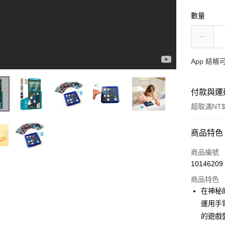
數量
App 結
付款與運
超取滿NT$
付款方式
商品特色
信用卡一
商品編號
10146209
LINE Pay
商品特色
Apple Pay
在神秘
運用手
大哥付你
的遊戲
相關說明