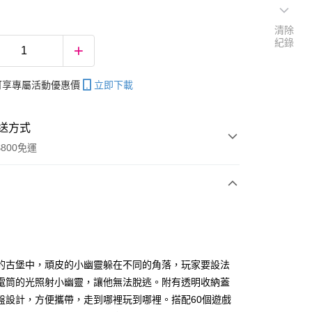
清除
紀錄
帳可享專屬活動優惠價
立即下載
送方式
800免運
次付款
的古堡中，頑皮的小幽靈躲在不同的角落，玩家要設法
電筒的光照射小幽靈，讓他無法脫逃。附有透明收納蓋
分期
盤設計，方便攜帶，走到哪裡玩到哪裡。搭配60個遊戲