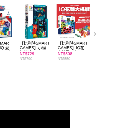
依本服務之必要範圍內提供個人資料，並將交易相關給付款項請
讓予恩沛科技股份有限公司。
個人資料處理事宜，請瀏覽以下網址：
ee.tw/terms/#terms3
年的使用者請事先徵得法定代理人或監護人之同意方可使用
E先享後付」，若未經同意申辦者引起之損失，本公司不負相關責
AFTEE先享後付」時，將依據個別帳號之用戶狀況，依本公司
MART
【比利時SMART
【比利時SMART
【比利時SMART
核予不同之上限額度；若仍有額度不足之情形，本公司將視審查
IQ 愛心
GAMES】小怪物
GAMES】IQ花磚
GAMES】IQ消波
用戶進行身份認證。
120個
捉迷藏
大挑戰（含120題
塊（含120個遊戲
NT$729
NT$508
NT$585
一人註冊多個帳號或使用他人資訊註冊。若發現惡意使用之情
）｜圖形
拼圖挑戰加贈24題
關卡）｜圖形空間
NT$790
NT$550
NT$650
科技股份有限公司將有權停止該用戶之使用額度並採取法律行
遊戲
擴充題）｜培養邏
挑戰遊戲
輯與美感！