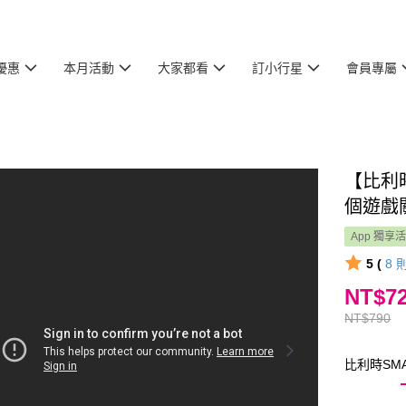
優惠
本月活動
大家都看
訂小行星
會員專屬
【比利時
個遊戲
App 獨享
5 (
8
NT$7
NT$790
比利時SMA