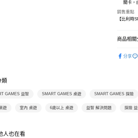
【大哥付
關卡，
AFTEE先
1.本服務
銷售重點
2.付款方
相關說明
【比利時S
流程，驗
【關於「A
ATM付款
完成交易
AFTEE
3.實際核
便利好安
4.訂單成
１．簡單
商品相關分
消。如遇
２．便利
運送方式
無法說明
３．安心
分齡推薦
【繳款方
付款後全
分享
1.分期款
【「AFT
玩具 / 教具
醒簡訊。
每筆NT$7
１．於結帳
2.透過簡
付」結帳
玩具 / 教具
帳／街口支
付款後7-1
２．訂單
分類
３．收到繳
每筆NT$7
【注意事
／ATM／
1.本服務
※ 請注意
RT GAMES 益智
SMART GAMES 桌遊
SMART GAMES 探險
國內宅配/
用戶於交
絡購買商品
款買賣價
先享後付
每筆NT$7
2.基於同
桌遊
室內 桌遊
6歲以上 桌遊
益智 解決問題
探險 
※ 交易是
資料（包
是否繳費成
離島宅配
用，由本
付客戶支
每筆NT$2
3.完整用
【注意事
其他人也在看
海外包裹
１．透過由