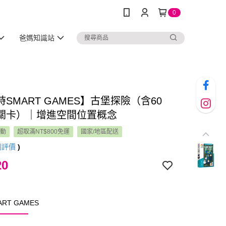
0
爸媽知識站
SMART GAMES】古堡探險（含60
關卡）｜增進空間位置概念
活動
超取滿NT$800免運
國家/地區配送
則評價
)
20
RT GAMES