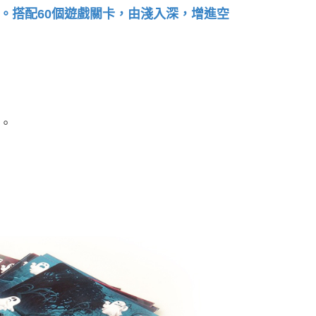
。搭配60個遊戲關卡，由淺入深，增進空
。