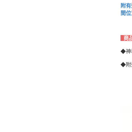
附有
間位
商
◆神
◆附