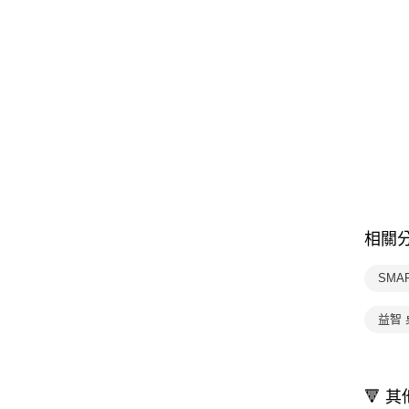
相關
SMA
益智 
🔻 