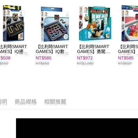
交易，需
求債權轉
２．關於
https://aft
３．未成
「AFTE
任。
４．使用「
比利時SMART
【比利時SMART
【比利時SMART
【比利時S
即時審查
AMES】IQ連上
GAMES】IQ數與
GAMES】勇闖魔
GAMES】
結果請求
（含120個遊戲
形（含120個遊戲
宮歷險記
大挑戰（含
$508
NT$585
NT$972
NT$585
５．嚴禁
卡）｜增進圖形
關卡）｜結合空間
遊戲關卡
$550
NT$650
NT$1,080
NT$650
形，恩沛
間概念
與運算的遊戲
空間挑戰
動。
說明
商品規格
相關推薦