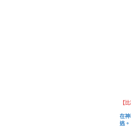
【比
在神
逃。