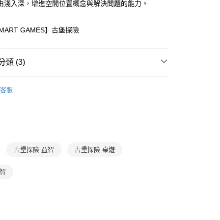
你分期使用說明】
由淺入深，增進空間位置概念與解決問題的能力。
享後付
由台灣大哥大提供，台灣大哥大用戶可立即使用無須另外申請。
式選擇「大哥付你分期」，訂單成立後會自動跳轉到大哥付的交易
MART GAMES】古堡探險
證手機門號後，選擇欲分期的期數、繳款截止日，確認付款後即
FTEE先享後付」】
。
先享後付是「在收到商品之後才付款」的支付方式。 讓您購物簡單
准額度、可分期數及費用金額請依後續交易確認頁面所載為準。
心！
立30分鐘內，如未前往確認交易或遇審核未通過，訂單將自動取
：不需註冊會員、不需綁卡、不需儲值。
類 (3)
「轉專審核」未通過狀況，表示未達大哥付你分期系統評分，恕
：只要手機號碼，簡訊認證，即可結帳。
評估內容。
：先確認商品／服務後，再付款。
7-12歲
益智玩具/桌遊
式說明】
家取貨
客服
項不併入電信帳單，「大哥付你分期」於每月結算日後寄送繳費提
EE先享後付」結帳流程】
 / 桌遊
玩具
6歲以上
0，滿NT$800(含以上)免運費
方式選擇「AFTEE先享後付」後，將跳轉至「AFTEE先享後
訊連結打開帳單後，可選擇「超商條碼／台灣大直營門市／銀行轉
頁面，進行簡訊認證並確認金額後，即可完成結帳。
 / 桌遊
玩具
室內
付／iPASS MONEY」等通路繳費。
1取貨
成立數日內，您將收到繳費通知簡訊。
費通知簡訊後14天內，點擊此簡訊中的連結，可透過四大超商
0，滿NT$800(含以上)免運費
項】
網路銀行／等多元方式進行付款，方視為交易完成。
係由「台灣大哥大股份有限公司」（以下簡稱本公司）所提供，讓
：結帳手續完成當下不需立刻繳費，但若您需要取消訂單，請聯
古堡探險 益智
古堡探險 桌遊
郵寄 (不適用離島、海外及郵局i郵箱)
易時，得透過本服務購買商品或服務，並由商店將買賣／分期付
的店家。未經商家同意取消之訂單仍視為有效，需透過AFTEE
金債權讓與本公司後，依約使用本公司帳單繳交帳款。
繳納相關費用。
0，滿NT$800(含以上)免運費
意付款使用「大哥付你分期」之契約關係目的，商店將以您的個人
益智
否成功請以「AFTEE先享後付 」之結帳頁面顯示為準，若有關於
含姓名、電話或地址）提供予台灣大哥大進項蒐集、處理及利
功／繳費後需取消欲退款等相關疑問，請聯繫「AFTEE先享後
（澎湖、金門、馬祖、小琉球；不適用於郵局i郵箱）
公司與您本人進行分期帳單所需資料之確認、核對及更正。
援中心」
https://netprotections.freshdesk.com/support/home
00
戶服務條款，請詳閱以下連結：
https://oppay.tw/userRule
項】
航空運送
查看運費
恩沛科技股份有限公司提供之「AFTEE先享後付」服務完成之