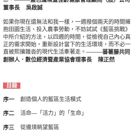
────藍色邊境暨佳齡健康管理顧問（股）公司
董事長 吳啟誠
如果你現在還無法和我一樣，一週撥個兩天的時間擁
抱田園生活、投入農事勞動，不妨試試《藍區挑戰》
中所介紹的方法，以四週的時間，從檢視自己內心真
正的需求開始，重新設計當下的生活環境，而不必一
直被熙攘雜沓的現代生活牽著走。
────蕃薯藤共同
創辦人．數位經濟暨產業協會理事長 陳正然
目錄
創造個人的藍區生活模式
序一
活命—「活力」的「生命」
序二
從邊境眺望藍區
序三