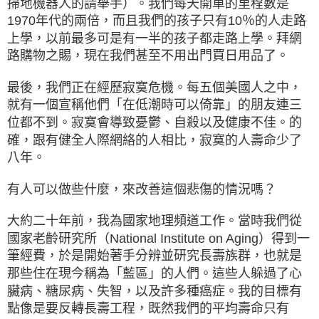
掃地機器人的請舉手）。我們每天開車的里程數是
1970年代的兩倍，而且我們的孩子只有10％的人走路
上學，以前最多可是有一半的孩子都走路上學。拜網
路購物之賜，現在我們甚至不用出門買日用品了。
最後，我們正在經歷寂寞危機。每五個美國人之中，
就有一個宣稱他們「在低潮時可以倚靠」的朋友連三
位都不到。寂寞會導致憂鬱、自殺以及健康不佳。的
確，跟有健全人際網絡的人相比，寂寞的人壽命少了
八年。
有人可以做些什麼，來改善這個悲傷的情況嗎？
大約二十年前，我為國家地理頻道工作。當時我們從
國家老齡研究所（National Institute on Aging）得到一
筆經費，於是開始著手分辨並研究長壽族群，也就是
那些住在現今稱為「藍區」的人們。這些人躲過了心
臟病、糖尿病、失智，以及許多種癌症。我的目標有
點像是要反轉長壽工程，既然我們的平均壽命只有