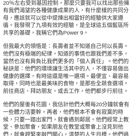
20％左右受到基因控制，那麼只要我可以找出那些擁
有我們渴望的各種健康成果的人，有什麼樣的共同分
母，應該就可以從中提煉出相當好的經驗供大家遵
循。我發現了九項有效的經驗，是全球這五個藍區所
共享的基礎，我稱它們為Power 9。
但我最大的領悟是：長壽者並不知道自己何以長壽。
他們沒有極端的紀律，知道的事情也跟我們差不多，
當然也沒有肩負比我們更多的「個人責任」。他們的
秘訣是：他們的環境讓生活其中的人，不僅容易做出
健康的選擇，有時這還是唯一選項。最便宜、最容易
取得，同時也是最美味的食物，是那些全蔬食選項。
前往商店、拜訪朋友，或去工作，他們都步行前往。
他們的屋後有花園，我估計他們大概每20分鐘就會有
一些體力活要幹。再者，他們根本不會有寂寞的時
候，只要一踏出家門，就會遇到鄰居。他們經常上教
堂、參加聚會，如果朋友在教堂或聚會上沒見到他
們，就會趕緊來敲門關心。清楚的人生目標。他們過