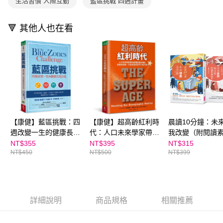
生活習慣 人際互動
藍區挑戰 四週計畫
離島宅配（澎湖、金門、馬祖、小琉球；不適用於郵局i郵箱）
※ 交易是否成功請以「AFTEE先享後付 」之結帳頁面顯示為準，若有關於
資料（包含姓名、電話或地址）提供予台灣大哥大進項蒐集、處理及利用，
是否繳費成功／繳費後需取消欲退款等相關疑問，請聯繫「AFTEE先享後付
每筆NT$200
由本公司與您本人進行分期帳單所需資料之確認、核對及更正。
客戶支援中心」
https://netprotections.freshdesk.com/support/home
3.完整用戶服務條款，請詳閱以下連結：
https://oppay.tw/userRule
🔻 其他人也在看
海外包裹航空運送
查看運費
【注意事項】
１．透過由恩沛科技股份有限公司提供之「AFTEE先享後付」服務完成之交
易，需依本服務之必要範圍內提供個人資料，並將交易相關給付款項請求債
權轉讓予恩沛科技股份有限公司。
２．關於個人資料處理事宜，請瀏覽以下網址：
https://aftee.tw/terms/#terms3
３．未成年的使用者請事先徵得法定代理人或監護人之同意方可使用
「AFTEE先享後付」，若未經同意申辦者引起之損失，本公司不負相關責
任。
４．使用「AFTEE先享後付」時，將依據個別帳號之用戶狀況，依本公司即
【康健】藍區挑戰：四
【康健】超高齡紅利時
晨讀10分鐘：未
時審查核予不同之上限額度；若仍有額度不足之情形，本公司將視審查結果
週改變一生的健康長壽
代：人口未來學家帶你
我改變（附閱讀
請求用戶進行身份認證。
計畫｜親子家庭嚴選館
讀懂銀髮海嘯的危機與
本）
NT$355
NT$395
NT$315
５．嚴禁一人註冊多個帳號或使用他人資訊註冊。若發現惡意使用之情形，
NT$450
NT$500
NT$399
商機，打造長壽經濟的
恩沛科技股份有限公司將有權停止該用戶之使用額度並採取法律行動。
行動指南｜親子家庭嚴
選館
詳細說明
商品規格
相關推薦