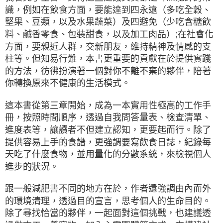
識，例如在飲食方面，要能達到四永遠（多吃全穀、
堅果、豆類，以及水果蔬菜）及四避免（少吃含糖飲
料、鹹香零食、包裝甜食，以及加工肉品）;在社會化
方面，要親近人群，交新朋友，維持精神及情感的支
柱等。但知易行難，本書更重要的貢獻在於提供實踐
的方法，彷彿扮演著一個對你不離不棄的夥伴，陪著
你轉換原來不健康的生活模式。
這本書從第三章開始，成為一本實用性極高的工作手
冊，按照時間順序，透過自我問答量表、檢查清單、
進度表等，讓讀者不但建立認知，更要起而行。除了
提供容易上手的食譜，更強調要寫飲食日誌，紀錄每
天吃了什麼食物，並用量化的分數系統，來檢視個人
進步的狀況。
跟一般減肥書不同的地方在於，作者還強調由內而外
的環境清理，透過目的宣言，思考個人的生命目的。
除了尋找恰當的夥伴，一起面對這個挑戰，也建議透