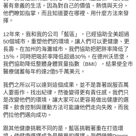
著有意義的生活，因為對自己的價值、熱情與天分，
他們瞭如指掌，而且知道要在哪裡、用什麼方法來發
揮。
12年來，我和我的公司「藍區」，已經協助全美超過
50個城市，重塑他們的環境，讓人們可以更健康、更
長壽。在加州的海灘城市，我們協助把肥胖率降低了
15％，同時把吸菸率降低超過30％。在德州沃思堡，
我們協助降低整體身體質量指數（BMI），結果使全市
醫療儲蓄每年約達2億5千萬美元。
我們之所以可以達到這個成果，並不是靠著說服百萬
人要振作、找出紀律，然後變得更有責任感。我們只
是改變他們的環境，讓大家可以更容易做出健康的選
擇。飲食控制與運動方法可能讓他們走向失敗，而我
們拉他們邁向成功。
跟其他健康挑戰不同的是，藍區挑戰著重在打造環
境，使健康選擇成為最簡單的選擇。我們借鏡Power