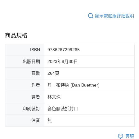
顯示電腦版詳細說明
商品規格
ISBN
9786267299265
出版日期
2023年8月30日
頁數
264頁
作者
丹．布特納 (Dan Buettner)
譯者
林文珠
印刷裝訂
套色膠裝折封口
注音
無
客服