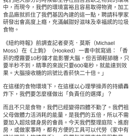
中，而現今，我們的環境富裕且容易取得物資，加工
食品廠就抓住了我們基因內建的這一點，聘請科學家
研發出會高度上癮，充滿鹹甜好滋味及幸福感的垃圾
食物。
《紐約時報》前調查記者麥克．莫斯（Michael
Moss）在《上鉤》（Hooked）一書中就寫過：「香
菸的煙霧要10秒鐘才能影響大腦，但舌頭輕舔糖，只
要半秒不到，精準的來說只要600毫秒，就能達到效
果。大腦接收糖的訊號比香菸快二十倍。」
在這樣的食物環境下，在這樣以心理學操弄的持續轟
炸下，我們要怎麼樣做出「負責任的選擇」？
而且不只是食物，我們已經變得四體不勤了。我們祖
父母做體力活消耗的能量，是我們的五倍，所以不需
要加入超炫健身房的會員。今天我們整理庭院、進廚
房，或做家事時，都有方便的工具可以代勞（家中有