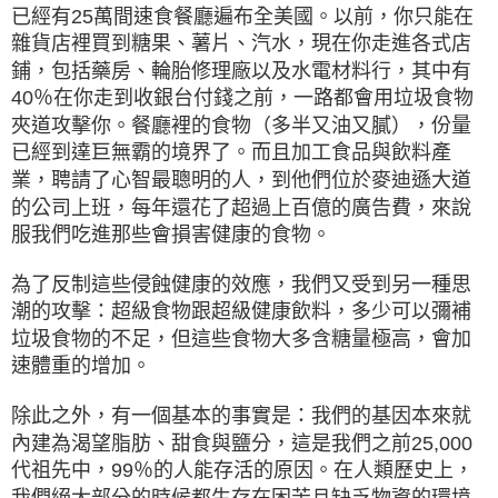
已經有25萬間速食餐廳遍布全美國。以前，你只能在
雜貨店裡買到糖果、薯片、汽水，現在你走進各式店
鋪，包括藥房、輪胎修理廠以及水電材料行，其中有
40％在你走到收銀台付錢之前，一路都會用垃圾食物
夾道攻擊你。餐廳裡的食物（多半又油又膩），份量
已經到達巨無霸的境界了。而且加工食品與飲料產
業，聘請了心智最聰明的人，到他們位於麥迪遜大道
的公司上班，每年還花了超過上百億的廣告費，來說
服我們吃進那些會損害健康的食物。
為了反制這些侵蝕健康的效應，我們又受到另一種思
潮的攻擊：超級食物跟超級健康飲料，多少可以彌補
垃圾食物的不足，但這些食物大多含糖量極高，會加
速體重的增加。
除此之外，有一個基本的事實是：我們的基因本來就
內建為渴望脂肪、甜食與鹽分，這是我們之前25,000
代祖先中，99％的人能存活的原因。在人類歷史上，
我們絕大部分的時候都生存在困苦且缺乏物資的環境