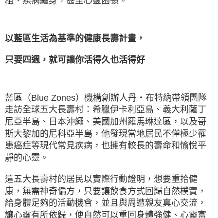
粗、疾病纏身，甚至心靈困頓。
以藍區生活為基準的健康長壽計畫，
只要四週，就可讓你活得久也活得好
藍區（Blue Zones）機構創辦人丹・布特納帶領團隊
走訪全球五大長壽村：希臘伊卡利亞島、義大利薩丁
尼亞半島、日本沖繩、美國加州羅馬琳達區，以及哥
斯大黎加的尼科亞半島，他發現當地居民不僅極少罹
患癌症等現代常見疾病，也擁有較長的壽命和愉悅平
靜的心靈。
這五大長壽村的居民以實際行動證明，想要重拾健
康，無需神奇偏方，只要讓飲食方式回歸自然樸實，
給身體足夠的活動機會，並且與周遭親友真心交流，
讓心靈有所依歸，便自然可以重回身體強健、心靈富