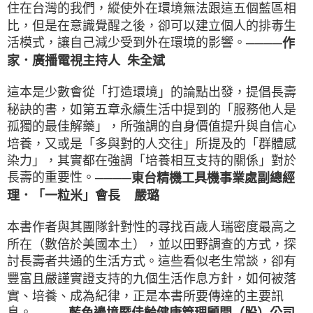
住在台灣的我們，縱使外在環境無法跟這五個藍區相
比，但是在意識覺醒之後，卻可以建立個人的排毒生
活模式，讓自己減少受到外在環境的影響。
────作
家．廣播電視主持人 朱全斌
這本是少數會從「打造環境」的論點出發，提倡長壽
秘訣的書，如第五章永續生活中提到的「服務他人是
孤獨的最佳解藥」，所強調的自身價值提升與自信心
培養，又或是「多與對的人交往」所提及的「群體感
染力」，其實都在強調「培養相互支持的關係」對於
長壽的重要性。
────東台精機工具機事業處副總經
理．「一粒米」會長 嚴璐
本書作者與其團隊針對性的尋找百歲人瑞密度最高之
所在（數倍於美國本土），並以田野調查的方式，探
討長壽者共通的生活方式。這些看似老生常談，卻有
豐富且嚴謹實證支持的九個生活作息方針，如何被落
實、培養、成為紀律，正是本書所要傳達的主要訊
息。