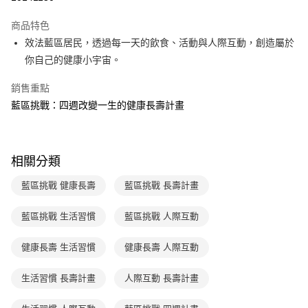
Apple Pay
商品特色
大哥付你分期
效法藍區居民，透過每一天的飲食、活動與人際互動，創造屬於
相關說明
你自己的健康小宇宙。
【大哥付你分期使用說明】
AFTEE先享後付
1.本服務由台灣大哥大提供，台灣大哥大用戶可立即使用無須另外申請。
銷售重點
2.付款方式選擇「大哥付你分期」，訂單成立後會自動跳轉到大哥付的交易
相關說明
藍區挑戰：四週改變一生的健康長壽計畫
流程，驗證手機門號後，選擇欲分期的期數、繳款截止日，確認付款後即完
【關於「AFTEE先享後付」】
成交易。
ATM付款
AFTEE先享後付是「在收到商品之後才付款」的支付方式。 讓您購物簡單
3.實際核准額度、可分期數及費用金額請依後續交易確認頁面所載為準。
便利好安心！
4.訂單成立30分鐘內，如未前往確認交易或遇審核未通過，訂單將自動取
１．簡單：不需註冊會員、不需綁卡、不需儲值。
運送方式
消。如遇「轉專審核」未通過狀況，表示未達大哥付你分期系統評分，恕無
相關分類
２．便利：只要手機號碼，簡訊認證，即可結帳。
法說明評估內容。
３．安心：先確認商品／服務後，再付款。
付款後全家取貨｜8/8-8/14運費優惠，結帳滿499即享免運。
【繳款方式說明】
藍區挑戰 健康長壽
藍區挑戰 長壽計畫
1.分期款項不併入電信帳單，「大哥付你分期」於每月結算日後寄送繳費提
每筆NT$70，滿NT$499(含以上)免運費
【「AFTEE先享後付」結帳流程】
醒簡訊。
１．於結帳方式選擇「AFTEE先享後付」後，將跳轉至「AFTEE先享後付」
藍區挑戰 生活習慣
藍區挑戰 人際互動
2.透過簡訊連結打開帳單後，可選擇「超商條碼／台灣大直營門市／銀行轉
付款後7-11取貨
結帳頁面，進行簡訊認證並確認金額後，即可完成結帳。
帳／街口支付／iPASS MONEY」等通路繳費。
２．訂單成立數日內，您將收到繳費通知簡訊。
每筆NT$70，滿NT$800(含以上)免運費
健康長壽 生活習慣
健康長壽 人際互動
３．收到繳費通知簡訊後14天內，點擊此簡訊中的連結，可透過四大超商／
【注意事項】
ATM／網路銀行／等多元方式進行付款，方視為交易完成。
國內宅配/郵寄 (不適用離島、海外及郵局i郵箱)
1.本服務係由「台灣大哥大股份有限公司」（以下簡稱本公司）所提供，讓
※ 請注意：結帳手續完成當下不需立刻繳費，但若您需要取消訂單，請聯絡
生活習慣 長壽計畫
人際互動 長壽計畫
用戶於交易時，得透過本服務購買商品或服務，並由商店將買賣／分期付款
每筆NT$70，滿NT$800(含以上)免運費
購買商品的店家。未經商家同意取消之訂單仍視為有效，需透過AFTEE先享
買賣價金債權讓與本公司後，依約使用本公司帳單繳交帳款。
後付繳納相關費用。
2.基於同意付款使用「大哥付你分期」之契約關係目的，商店將以您的個人