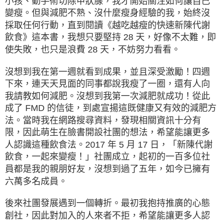
小孩、動手術切除甲狀腺，我才開始關注如何讓自己
變瘦。但與減肥不熟、沒什麼瘦身經驗的我，始終沒
採取任何行動，直到閱讀《越吃越瘦的快速新陳代謝
飲食》這本書，我想只要堅持 28 天，好像不太難，即
使失敗，也只是浪費 28 天，不妨努力看看。
沒想到我在第一週就看到成果，並且深受激勵！四週
下來，連天天見面的同事都說我瘦了一圈，還有人向
我請教如何減肥。沒想到我第一次減肥就成功！從此
成了 FMD 的信徒，到處宣揚這既健康又有效的減肥方
法。當時我在網路搜尋資料，發現相關資訊十分有
限，因此萌生在臉書開設社團的想法，希望能讓更多
人認識這種飲食法。2017 年 5 月 17 日，「新陳代謝
飲食，一起來變瘦！」社團成立，起初的一百多位社
員都是我的親朋好友，沒想到過了五年，如今已擁有
六萬多名成員。
後來社團發展遇到一個轉折。最初我抱持推廣的心態
創社，因此對加入的人來者不拒，希望能讓更多人認