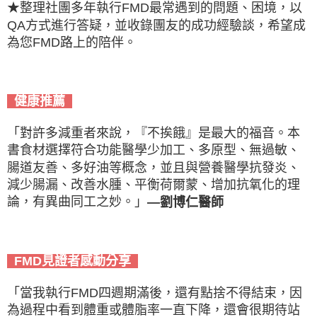
★整理社團多年執行FMD最常遇到的問題、困境，以
QA方式進行答疑，並收錄團友的成功經驗談，希望成
為您FMD路上的陪伴。
健康推薦
「對許多減重者來說，『不挨餓』是最大的福音。本
書食材選擇符合功能醫學少加工、多原型、無過敏、
腸道友善、多好油等概念，並且與營養醫學抗發炎、
減少腸漏、改善水腫、平衡荷爾蒙、增加抗氧化的理
論，有異曲同工之妙。」
劉博仁醫師
—
FMD見證者感動分享
「當我執行FMD四週期滿後，還有點捨不得結束，因
為過程中看到體重或體脂率一直下降，還會很期待站