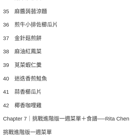
35 麻醬蒟蒻涼麵
36 煎牛小排佐櫛瓜片
37 金針菇煎餅
38 麻油紅鳳菜
39 莧菜蝦仁羹
40 迷迭香煎鮭魚
41 蒜香櫛瓜片
42 椰香咖哩雞
Chapter 7｜挑戰進階版一週菜單＋食譜──Rita Chen
挑戰進階版一週菜單