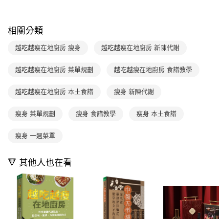
買賣價金債權讓與本公司後，依約使用本公司帳單繳交帳款。
後付繳納相關費用。
2.基於同意付款使用「大哥付你分期」之契約關係目的，商店將以您的個人
離島宅配（澎湖、金門、馬祖、小琉球；不適用於郵局i郵箱）
※ 交易是否成功請以「AFTEE先享後付 」之結帳頁面顯示為準，若有關於
資料（包含姓名、電話或地址）提供予台灣大哥大進項蒐集、處理及利用，
是否繳費成功／繳費後需取消欲退款等相關疑問，請聯繫「AFTEE先享後付
每筆NT$200
相關分類
由本公司與您本人進行分期帳單所需資料之確認、核對及更正。
客戶支援中心」
https://netprotections.freshdesk.com/support/home
3.完整用戶服務條款，請詳閱以下連結：
https://oppay.tw/userRule
海外包裹航空運送
查看運費
越吃越瘦在地廚房 瘦身
越吃越瘦在地廚房 新陳代謝
【注意事項】
１．透過由恩沛科技股份有限公司提供之「AFTEE先享後付」服務完成之交
易，需依本服務之必要範圍內提供個人資料，並將交易相關給付款項請求債
越吃越瘦在地廚房 菜單規劃
越吃越瘦在地廚房 食譜教學
權轉讓予恩沛科技股份有限公司。
２．關於個人資料處理事宜，請瀏覽以下網址：
越吃越瘦在地廚房 本土食譜
瘦身 新陳代謝
https://aftee.tw/terms/#terms3
３．未成年的使用者請事先徵得法定代理人或監護人之同意方可使用
「AFTEE先享後付」，若未經同意申辦者引起之損失，本公司不負相關責
瘦身 菜單規劃
瘦身 食譜教學
瘦身 本土食譜
任。
４．使用「AFTEE先享後付」時，將依據個別帳號之用戶狀況，依本公司即
瘦身 一週菜單
時審查核予不同之上限額度；若仍有額度不足之情形，本公司將視審查結果
請求用戶進行身份認證。
５．嚴禁一人註冊多個帳號或使用他人資訊註冊。若發現惡意使用之情形，
🔻 其他人也在看
恩沛科技股份有限公司將有權停止該用戶之使用額度並採取法律行動。