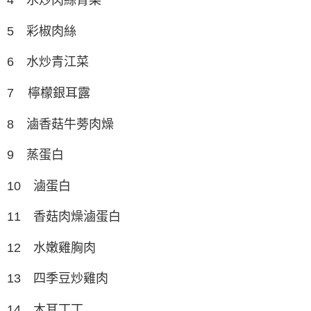
5 彩椒肉絲
6 水炒青江菜
7 檸檬銀耳露
8 滷香菇牛蒡肉燥
9 蒸蛋白
10 滷蛋白
11 香菇肉燥滷蛋白
12 水嫩雞胸肉
13 四季豆炒雞肉
14 木耳丁丁