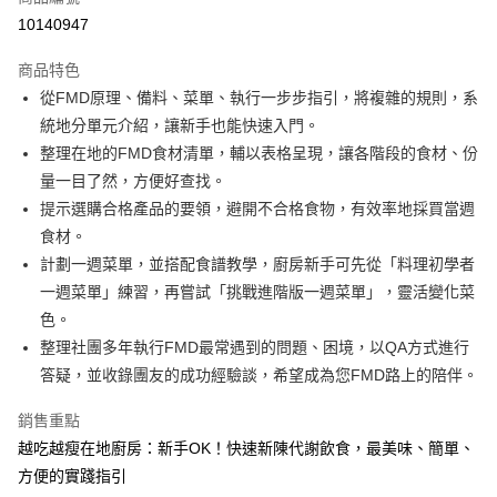
LINE Pay
10140947
Apple Pay
商品特色
大哥付你分期
從FMD原理、備料、菜單、執行一步步指引，將複雜的規則，系
相關說明
統地分單元介紹，讓新手也能快速入門。
【大哥付你分期使用說明】
整理在地的FMD食材清單，輔以表格呈現，讓各階段的食材、份
AFTEE先享後付
1.本服務由台灣大哥大提供，台灣大哥大用戶可立即使用無須另外申請。
量一目了然，方便好查找。
2.付款方式選擇「大哥付你分期」，訂單成立後會自動跳轉到大哥付的交易
相關說明
流程，驗證手機門號後，選擇欲分期的期數、繳款截止日，確認付款後即完
提示選購合格產品的要領，避開不合格食物，有效率地採買當週
【關於「AFTEE先享後付」】
成交易。
ATM付款
AFTEE先享後付是「在收到商品之後才付款」的支付方式。 讓您購物簡單
食材。
3.實際核准額度、可分期數及費用金額請依後續交易確認頁面所載為準。
便利好安心！
計劃一週菜單，並搭配食譜教學，廚房新手可先從「料理初學者
4.訂單成立30分鐘內，如未前往確認交易或遇審核未通過，訂單將自動取
１．簡單：不需註冊會員、不需綁卡、不需儲值。
運送方式
消。如遇「轉專審核」未通過狀況，表示未達大哥付你分期系統評分，恕無
一週菜單」練習，再嘗試「挑戰進階版一週菜單」，靈活變化菜
２．便利：只要手機號碼，簡訊認證，即可結帳。
法說明評估內容。
３．安心：先確認商品／服務後，再付款。
色。
付款後全家取貨｜8/8-8/14運費優惠，結帳滿499即享免運。
【繳款方式說明】
1.分期款項不併入電信帳單，「大哥付你分期」於每月結算日後寄送繳費提
整理社團多年執行FMD最常遇到的問題、困境，以QA方式進行
每筆NT$70，滿NT$499(含以上)免運費
【「AFTEE先享後付」結帳流程】
醒簡訊。
１．於結帳方式選擇「AFTEE先享後付」後，將跳轉至「AFTEE先享後付」
答疑，並收錄團友的成功經驗談，希望成為您FMD路上的陪伴。
2.透過簡訊連結打開帳單後，可選擇「超商條碼／台灣大直營門市／銀行轉
付款後7-11取貨
結帳頁面，進行簡訊認證並確認金額後，即可完成結帳。
帳／街口支付／iPASS MONEY」等通路繳費。
２．訂單成立數日內，您將收到繳費通知簡訊。
銷售重點
每筆NT$70，滿NT$800(含以上)免運費
３．收到繳費通知簡訊後14天內，點擊此簡訊中的連結，可透過四大超商／
【注意事項】
越吃越瘦在地廚房：新手OK！快速新陳代謝飲食，最美味、簡單、
ATM／網路銀行／等多元方式進行付款，方視為交易完成。
國內宅配/郵寄 (不適用離島、海外及郵局i郵箱)
1.本服務係由「台灣大哥大股份有限公司」（以下簡稱本公司）所提供，讓
※ 請注意：結帳手續完成當下不需立刻繳費，但若您需要取消訂單，請聯絡
方便的實踐指引
用戶於交易時，得透過本服務購買商品或服務，並由商店將買賣／分期付款
每筆NT$70，滿NT$800(含以上)免運費
購買商品的店家。未經商家同意取消之訂單仍視為有效，需透過AFTEE先享