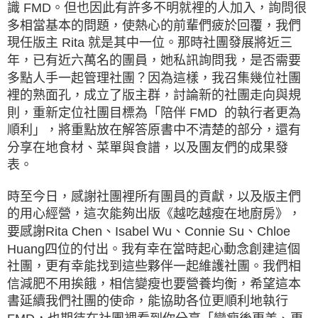
識 FMD。但也因此有許多不明就裡的人加入，詢問很
多相當基本的問題，使熱心的前輩們疲於回覆，我們
現任版主 Rita 就是其中一位。那時社團發展將近三
年，已有近六萬名的團員，她私訊詢問我，是否需要
多點人手一起管理社團？因為這樣，我召集幾位社團
裡的熟面孔，成立了版主群，討論新的社團走向與規
則，重新定位社團目標為「陪伴 FMD 的執行者更為
順利」，將重點放在解答原書中不清楚的部分，還有
分享在地食材、菜單與食譜，以及團友們的成果發
表。
時至今日，感謝社團裡所有團員的貢獻，以及版主們
的用心經營，這次能夠出版《越吃越瘦在地廚房》，
要感謝Rita Chen、Isabel Wu、Connie Su、Chloe
Huang四位的付出。我有幸在當時起心動念創建這個
社團，更有幸能找到這些夥伴一起維護社團。我們相
信減肥不用挨餓，相信變瘦也要營養均衡，希望這本
書延續我們社團的使命，能協助各位更順利地執行