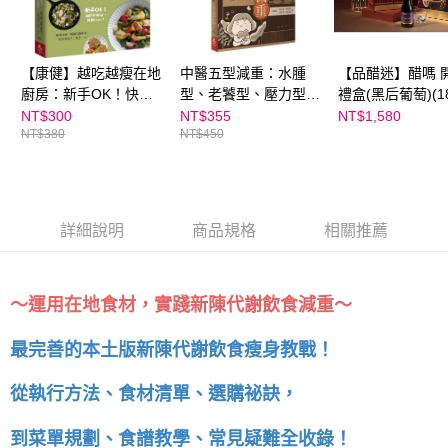
【康健】越吃越瘦在地
中醫五型減重：水腫
【品醋迷】醋嗎 
廚房：新手OK！快速
型、老饕型、壓力型、
禮盒(黑后葡萄)(18
新陳代謝飲食，最美
虛弱型、失調型，從根
瓶)＆(Tripure 能
NT$300
NT$355
NT$1,580
NT$380
NT$450
味、簡單、方便的實踐
源擺脫肥胖體質，精準
(100ml)｜親子
指引｜親子家庭嚴選館
瘦身不復胖
選館
詳細說明
商品規格
相關推薦
～運用在地食材，實踐新陳代謝飲食減重～
最完善的本土版新陳代謝飲食瘦身教戰！
從執行方法、食材清單、選購祕訣，
到菜單規劃、食譜教學、常見疑難全收錄！