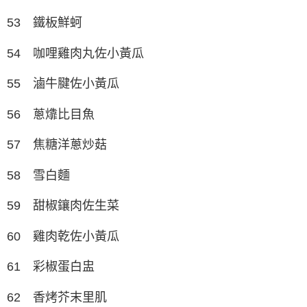
53 鐵板鮮蚵
54 咖哩雞肉丸佐小黃瓜
55 滷牛腱佐小黃瓜
56 蔥㸆比目魚
57 焦糖洋蔥炒菇
58 雪白麵
59 甜椒鑲肉佐生菜
60 雞肉乾佐小黃瓜
61 彩椒蛋白盅
62 香烤芥末里肌