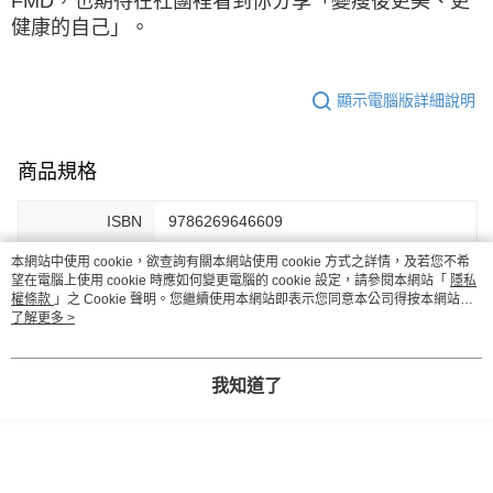
FMD，也期待在社團裡看到你分享「變瘦後更美、更
健康的自己」。
顯示電腦版詳細說明
商品規格
ISBN
9786269646609
出版日期
2022年8月31日
本網站中使用 cookie，欲查詢有關本網站使用 cookie 方式之詳情，及若您不希
望在電腦上使用 cookie 時應如何變更電腦的 cookie 設定，請參閱本網站「
隱私
權條款
」之 Cookie 聲明。您繼續使用本網站即表示您同意本公司得按本網站使
頁數
240頁
用條款之 Cookie 聲明使用 cookie。
了解更多 >
作者
臉書社團「新陳代謝飲食，一起來變瘦！」
版主
我知道了
印刷裝訂
全彩平裝
注音
無