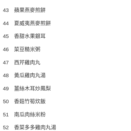
43 蘋果燕麥煎餅
44 夏威夷燕麥煎餅
45 香甜水果銀耳
46 菜豆糙米粥
47 西芹雞肉丸
48 黃瓜雞肉丸湯
49 薑絲木耳炒鳳梨
50 香菇竹筍炊飯
51 南瓜肉絲米粉
52 香菜多多雞肉丸湯