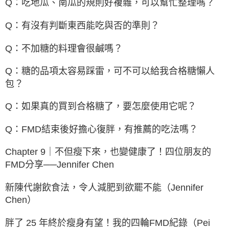
Q：吃地瓜、南瓜的規則好複雜，可以幫忙整理嗎？
Q：有沒有判斷東西能吃與否的準則？
Q：不加糖的料理會很鹹嗎？
Q：糖的品項太容易踩雷，可不可以給我合格糖懶人
包？
Q：如果真的買到合格糖了，要怎麼使用它呢？
Q：FMD結束後好擔心復胖，有推薦的吃法嗎？
Chapter 9｜不但瘦下來，也變健康了！四位朋友的
FMD分享──Jennifer Chen
新陳代謝飲食法，令人減肥到欲罷不能（Jennifer
Chen）
胖了 25 年終於瘦身有望！我的四輪FMD紀錄（Pei