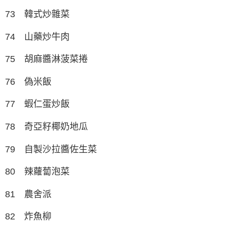
73 韓式炒雜菜
74 山藥炒牛肉
75 胡麻醬淋菠菜捲
76 偽米飯
77 蝦仁蛋炒飯
78 奇亞籽椰奶地瓜
79 自製沙拉醬佐生菜
80 辣蘿蔔泡菜
81 農舍派
82 炸魚柳