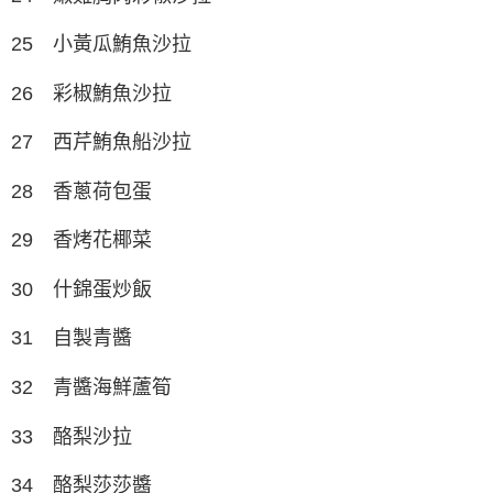
25 小黃瓜鮪魚沙拉
26 彩椒鮪魚沙拉
27 西芹鮪魚船沙拉
28 香蔥荷包蛋
29 香烤花椰菜
30 什錦蛋炒飯
31 自製青醬
32 青醬海鮮蘆筍
33 酪梨沙拉
34 酪梨莎莎醬