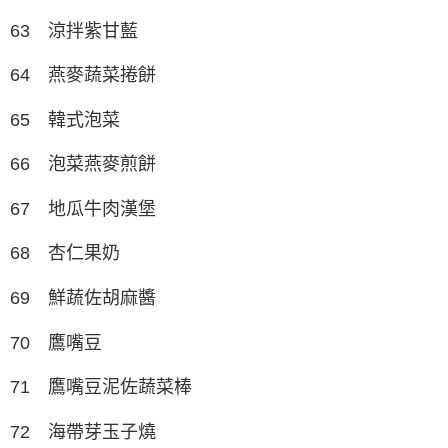
63 涼拌紫甘藍
64 燕麥蔬菜捲餅
65 韓式泡菜
66 泡菜燕麥煎餅
67 地瓜牛肉漢堡
68 杏仁果奶
69 鮮蔬佐胡麻醬
70 鷹嘴豆
71 鷹嘴豆泥佐蔬菜棒
72 海帶芽玉子燒