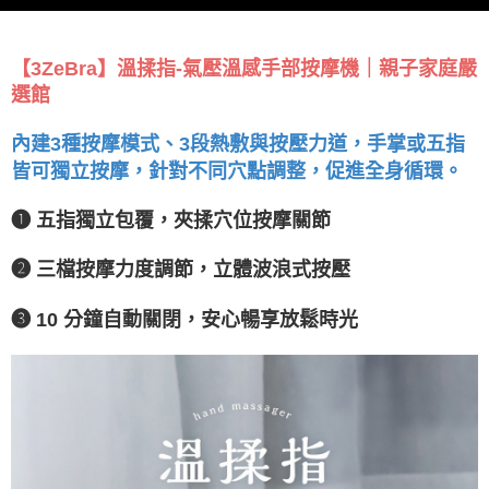
【3ZeBra】溫揉指-氣壓溫感手部按摩機｜親子家庭嚴
選館
內建3種按摩模式、3段熱敷與按壓力道，手掌或五指
皆可獨立按摩，針對不同穴點調整，促進全身循環。
❶ 五指獨立包覆，夾揉穴位按摩關節
❷ 三檔按摩力度調節，立體波浪式按壓
❸ 10 分鐘自動關閉，安心暢享放鬆時光