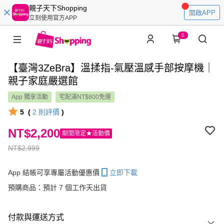
親子天下Shopping
開啟APP
立刻使用官方APP
0
【臺灣3ZeBra】溫揉指-氣壓溫感手部按摩機｜
親子家庭嚴選館
App 獨享活動
宅配滿NT$800免運
5
(
2
則評價
)
NT$2,200
期間限定★活動價
NT$2,999
App 結帳可享專屬活動優惠價
立即下載
預購商品：預計 7 個工作天出貨
付款與運送方式