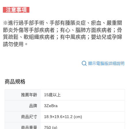
注意事項
※進行過手部手術、手部有腫脹炎症、瘀血、嚴重關
節炎外傷等手部疾病者；有心、腦肺方面疾病者；骨
質疏鬆、軟組織疾病者；有中風疾病；嬰幼兒或孕婦
請勿使用。
顯示電腦版詳細說明
商品規格
推薦年齡
15歲以上
品牌
3ZeBra
商品尺寸
18.9×19.6×11.2 (cm)
商品重量
750 (g)