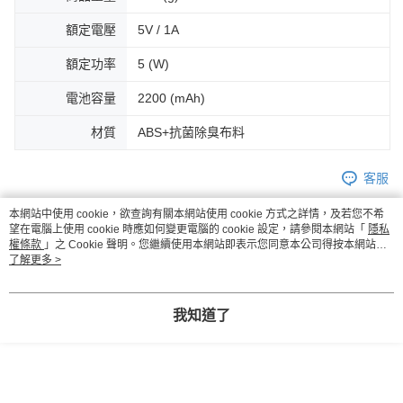
額定電壓
5V / 1A
額定功率
5 (W)
電池容量
2200 (mAh)
材質
ABS+抗菌除臭布料
客服
本網站中使用 cookie，欲查詢有關本網站使用 cookie 方式之詳情，及若您不希
望在電腦上使用 cookie 時應如何變更電腦的 cookie 設定，請參閱本網站「
隱私
權條款
」之 Cookie 聲明。您繼續使用本網站即表示您同意本公司得按本網站使
商品相關分類 (2)
用條款之 Cookie 聲明使用 cookie。
了解更多 >
分齡推薦
家庭與生活
家庭生活
品牌旗艦館
親子家庭嚴選館
身心療癒嚴選
我知道了
評價
查看全部