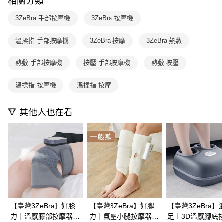
相關分類
2.透過簡訊連結打開帳單後，可選擇「超商條碼／台灣大直營門市／銀行轉
結帳頁面，進行簡訊認證並確認金額後，即可完成結帳。
帳／街口支付／iPASS MONEY」等通路繳費。
２．訂單成立數日內，您將收到繳費通知簡訊。
3ZeBra 手部按摩機
3ZeBra 按摩機
３．收到繳費通知簡訊後14天內，點擊此簡訊中的連結，可透過四大超商／
【注意事項】
ATM／網路銀行／等多元方式進行付款，方視為交易完成。
1.本服務係由「台灣大哥大股份有限公司」（以下簡稱本公司）所提供，讓
溫揉指 手部按摩機
3ZeBra 按摩
3ZeBra 熱敷
※ 請注意：結帳手續完成當下不需立刻繳費，但若您需要取消訂單，請聯絡
用戶於交易時，得透過本服務購買商品或服務，並由商店將買賣／分期付款
購買商品的店家。未經商家同意取消之訂單仍視為有效，需透過AFTEE先享
買賣價金債權讓與本公司後，依約使用本公司帳單繳交帳款。
後付繳納相關費用。
熱敷 手部按摩機
按壓 手部按摩機
熱敷 按壓
2.基於同意付款使用「大哥付你分期」之契約關係目的，商店將以您的個人
※ 交易是否成功請以「AFTEE先享後付 」之結帳頁面顯示為準，若有關於
資料（包含姓名、電話或地址）提供予台灣大哥大進項蒐集、處理及利用，
是否繳費成功／繳費後需取消欲退款等相關疑問，請聯繫「AFTEE先享後付
由本公司與您本人進行分期帳單所需資料之確認、核對及更正。
溫揉指 按摩機
溫揉指 按摩
客戶支援中心」
https://netprotections.freshdesk.com/support/home
3.完整用戶服務條款，請詳閱以下連結：
https://oppay.tw/userRule
【注意事項】
🔻 其他人也在看
１．透過由恩沛科技股份有限公司提供之「AFTEE先享後付」服務完成之交
易，需依本服務之必要範圍內提供個人資料，並將交易相關給付款項請求債
權轉讓予恩沛科技股份有限公司。
２．關於個人資料處理事宜，請瀏覽以下網址：
https://aftee.tw/terms/#terms3
３．未成年的使用者請事先徵得法定代理人或監護人之同意方可使用
「AFTEE先享後付」，若未經同意申辦者引起之損失，本公司不負相關責
任。
４．使用「AFTEE先享後付」時，將依據個別帳號之用戶狀況，依本公司即
時審查核予不同之上限額度；若仍有額度不足之情形，本公司將視審查結果
請求用戶進行身份認證。
【臺灣3ZeBra】好膝
【臺灣3ZeBra】好腿
【臺灣3ZeBra】
５．嚴禁一人註冊多個帳號或使用他人資訊註冊。若發現惡意使用之情形，
力｜溫感膝部按摩器｜
力｜氣壓小腿按摩器｜
足︱3D溫感腳底
恩沛科技股份有限公司將有權停止該用戶之使用額度並採取法律行動。