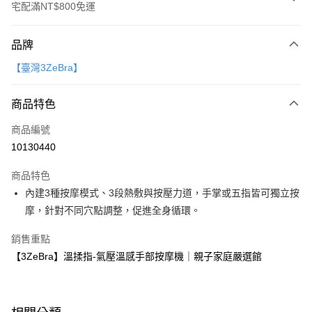
宅配滿NT$800免運
付款方式
品牌
信用卡一次付款
【臺灣3ZeBra】
LINE Pay
商品特色
Apple Pay
商品編號
大哥付你分期
10130440
相關說明
【大哥付你分期使用說明】
AFTEE先享後付
商品特色
1.本服務由台灣大哥大提供，台灣大哥大用戶可立即使用無須另外申請。
2.付款方式選擇「大哥付你分期」，訂單成立後會自動跳轉到大哥付的交易
相關說明
內建3種按摩模式、3段熱敷與按壓力道，手掌或五指皆可獨立按
流程，驗證手機門號後，選擇欲分期的期數、繳款截止日，確認付款後即完
【關於「AFTEE先享後付」】
摩，針對不同穴點調整，促進全身循環。
成交易。
ATM付款
AFTEE先享後付是「在收到商品之後才付款」的支付方式。 讓您購物簡單
3.實際核准額度、可分期數及費用金額請依後續交易確認頁面所載為準。
便利好安心！
銷售重點
4.訂單成立30分鐘內，如未前往確認交易或遇審核未通過，訂單將自動取
１．簡單：不需註冊會員、不需綁卡、不需儲值。
運送方式
消。如遇「轉專審核」未通過狀況，表示未達大哥付你分期系統評分，恕無
【3ZeBra】溫揉指-氣壓溫感手部按摩機｜親子家庭嚴選館
２．便利：只要手機號碼，簡訊認證，即可結帳。
法說明評估內容。
３．安心：先確認商品／服務後，再付款。
國內宅配/郵寄 (不適用離島、海外及郵局i郵箱)
【繳款方式說明】
1.分期款項不併入電信帳單，「大哥付你分期」於每月結算日後寄送繳費提
每筆NT$70，滿NT$800(含以上)免運費
【「AFTEE先享後付」結帳流程】
醒簡訊。
１．於結帳方式選擇「AFTEE先享後付」後，將跳轉至「AFTEE先享後付」