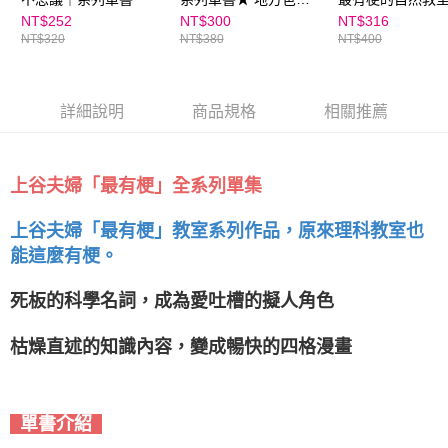
推薦品項
貓君與他的自然
NT$252
NT$300
NT$316
NT$320
NT$380
NT$400
詳細說明
商品規格
相關推薦
上谷夫婦「最有梗」全系列單集
上谷夫婦「最有梗」教室系列作品，原來理科教室也
能這麼有梗。
死板的科學名詞，成為愛吐槽的擬人角色
枯燥直述的知識內容，變成暢快的四格漫畫
單書介紹