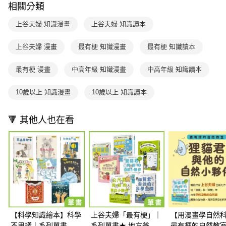
付款後7-11取貨
結帳頁面，進行簡訊認證並確認金額後，即可完成結帳。
相關分類
帳／街口支付／iPASS MONEY」等通路繳費。
２．訂單成立數日內，您將收到繳費通知簡訊。
每筆NT$70，滿NT$800(含以上)免運費
３．收到繳費通知簡訊後14天內，點擊此簡訊中的連結，可透過四大超商／
上谷夫婦 知識漫畫
上谷夫婦 知識讀本
【注意事項】
ATM／網路銀行／等多元方式進行付款，方視為交易完成。
國內宅配/郵寄 (不適用離島、海外及郵局i郵箱)
1.本服務係由「台灣大哥大股份有限公司」（以下簡稱本公司）所提供，讓
※ 請注意：結帳手續完成當下不需立刻繳費，但若您需要取消訂單，請聯絡
用戶於交易時，得透過本服務購買商品或服務，並由商店將買賣／分期付款
上谷夫婦 漫畫
最有梗 知識漫畫
最有梗 知識讀本
每筆NT$70，滿NT$800(含以上)免運費
購買商品的店家。未經商家同意取消之訂單仍視為有效，需透過AFTEE先享
買賣價金債權讓與本公司後，依約使用本公司帳單繳交帳款。
後付繳納相關費用。
2.基於同意付款使用「大哥付你分期」之契約關係目的，商店將以您的個人
離島宅配（澎湖、金門、馬祖、小琉球；不適用於郵局i郵箱）
※ 交易是否成功請以「AFTEE先享後付 」之結帳頁面顯示為準，若有關於
最有梗 漫畫
中高年級 知識漫畫
中高年級 知識讀本
資料（包含姓名、電話或地址）提供予台灣大哥大進項蒐集、處理及利用，
是否繳費成功／繳費後需取消欲退款等相關疑問，請聯繫「AFTEE先享後付
每筆NT$200
由本公司與您本人進行分期帳單所需資料之確認、核對及更正。
客戶支援中心」
https://netprotections.freshdesk.com/support/home
3.完整用戶服務條款，請詳閱以下連結：
https://oppay.tw/userRule
10歲以上 知識漫畫
10歲以上 知識讀本
海外包裹航空運送
查看運費
【注意事項】
１．透過由恩沛科技股份有限公司提供之「AFTEE先享後付」服務完成之交
🔻 其他人也在看
易，需依本服務之必要範圍內提供個人資料，並將交易相關給付款項請求債
權轉讓予恩沛科技股份有限公司。
２．關於個人資料處理事宜，請瀏覽以下網址：
https://aftee.tw/terms/#terms3
３．未成年的使用者請事先徵得法定代理人或監護人之同意方可使用
「AFTEE先享後付」，若未經同意申辦者引起之損失，本公司不負相關責
任。
４．使用「AFTEE先享後付」時，將依據個別帳號之用戶狀況，依本公司即
時審查核予不同之上限額度；若仍有額度不足之情形，本公司將視審查結果
請求用戶進行身份認證。
５．嚴禁一人註冊多個帳號或使用他人資訊註冊。若發現惡意使用之情形，
【科學知識繪本】科學
上谷夫婦「最有梗」｜
【用漫畫學自然
恩沛科技股份有限公司將有權停止該用戶之使用額度並採取法律行動。
不思議｜系列單書
系列單書★ 地方爸爸
最有梗的自然教