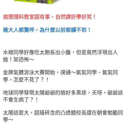
這間理科教室超有事、自然課好學好笑！
連大人都驚呼，為什麼以前都讀不到！
水螅同學好像吃太飽長出小腹，但是竟然浮現出人
臉！架恐怖～
金牌氣體游泳大賽開始，撲通～氨氣同學、氨氣同
學，怎麼不見了？！
地球同學發現太陽爺爺的臉好多黑痣，天呀，爺爺該
不會生病了？！
太陽這麼大，超級碎念的凸透鏡校長還在朝會勉勵同
學～