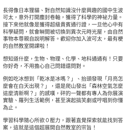
長得像日本狸貓、對自然知識沒什麼興趣的國中生波
可太，意外打開塵封卷軸，獲得了科學的神祕力量。
接下來他就像是獲得超級貴賓通行證，一旦他心中有
科學疑問，就會瞬間被切換到異次元時光屋，由自然
事物本尊親自說明解答。歡迎你加入波可太，最有梗
的自然教室開課啦！
想知道什麼，生物、物理、化學、地科通通有！只要
你好奇，不用擔心自己問錯還問對。
例如吃冰想到「乾冰是冰嗎？」、抬頭發現「月亮怎
麼會在白天出現？」，還是爬山發出「森林空氣怎麼
這麼清新啊？」的感嘆，砰的一聲都有專人為你展演
實驗、羅列生活範例，甚至演起搞笑劇或哼唱到你懂
為止。
學習科學隨心所欲０壓力，跟著直覺探索就能找到答
案，這就是這個超展開自然教室的宗旨！