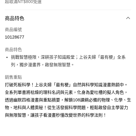
超取滿NT$800免運
付款方式
商品特色
信用卡一次付款
商品編號
LINE Pay
10128677
Apple Pay
商品特色
大哥付你分期
挑戰智慧極限，深耕孩子知識殿堂；上谷夫婦「最有梗」全系
相關說明
列，獨步漫畫界，啟發無限智慧。
【大哥付你分期使用說明】
AFTEE先享後付
1.本服務由台灣大哥大提供，台灣大哥大用戶可立即使用無須另外申請。
銷售重點
2.付款方式選擇「大哥付你分期」，訂單成立後會自動跳轉到大哥付的交易
相關說明
打破死板科學！上谷夫婦「最有梗」自然與科學知識漫畫熱銷中。
流程，驗證手機門號後，選擇欲分期的期數、繳款截止日，確認付款後即完
【關於「AFTEE先享後付」】
成交易。
全系列單書將枯燥的理科名詞與元素，化身為愛吐槽的擬人角色，
ATM付款
AFTEE先享後付是「在收到商品之後才付款」的支付方式。 讓您購物簡單
3.實際核准額度、可分期數及費用金額請依後續交易確認頁面所載為準。
透過幽默四格漫畫與重點摘要，解鎖108課綱必備的物理、化學、生
便利好安心！
4.訂單成立30分鐘內，如未前往確認交易或遇審核未通過，訂單將自動取
１．簡單：不需註冊會員、不需綁卡、不需儲值。
物、地科與人體奧秘！從生活發掘科學問題，輕鬆啟發自主學習力
運送方式
消。如遇「轉專審核」未通過狀況，表示未達大哥付你分期系統評分，恕無
２．便利：只要手機號碼，簡訊認證，即可結帳。
法說明評估內容。
與無限智慧，讓孩子看漫畫秒懂改變世界的科學法則！
３．安心：先確認商品／服務後，再付款。
付款後全家取貨
【繳款方式說明】
1.分期款項不併入電信帳單，「大哥付你分期」於每月結算日後寄送繳費提
每筆NT$70，滿NT$800(含以上)免運費
【「AFTEE先享後付」結帳流程】
醒簡訊。
１．於結帳方式選擇「AFTEE先享後付」後，將跳轉至「AFTEE先享後付」
2.透過簡訊連結打開帳單後，可選擇「超商條碼／台灣大直營門市／銀行轉