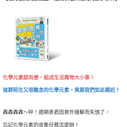
化學元素超有梗，組成生活萬物大小事！
這群陌生又很難念的化學元素，竟跟我們如此親近！
轟轟轟轟～砰！週期表君因意外撞擊而失憶了，
忘記化學元素的收集任務怎麼辦！