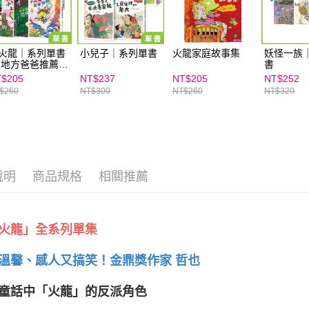
火龍｜系列單書
小兒子｜系列單書
火龍家庭故事集
妖怪一族
 地方爸爸推薦品
書
$205
NT$237
NT$205
NT$252
$260
NT$300
NT$260
NT$320
說明
商品規格
相關推薦
火龍」全系列單集
溫馨、感人又搞笑！金鼎獎作家 哲也
童話中「火龍」的反派角色