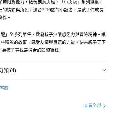
子無限想像力，啟發創意思維，「小火龍」系列單集，
元的情節與角色，適合7-10歲的小讀者，是孩子們成長
分期
良伴。
你分期使用說明】
享後付
由台灣大哥大提供，台灣大哥大用戶可立即使用無須另外申請。
火龍」全系列單集，啟發孩子無限想像力與冒險精神。讓
式選擇「大哥付你分期」，訂單成立後會自動跳轉到大哥付的交易
這些精彩的故事，感受友情與勇氣的力量。快來親子天下
證手機門號後，選擇欲分期的期數、繳款截止日，確認付款後即
FTEE先享後付」】
。
先享後付是「在收到商品之後才付款」的支付方式。 讓您購物簡單
ing，為孩子尋找最適合的閱讀寶藏！
准額度、可分期數及費用金額請依後續交易確認頁面所載為準。
心！
立30分鐘內，如未前往確認交易或遇審核未通過，訂單將自動取
：不需註冊會員、不需綁卡、不需儲值。
「轉專審核」未通過狀況，表示未達大哥付你分期系統評分，恕
：只要手機號碼，簡訊認證，即可結帳。
類 (4)
評估內容。
：先確認商品／服務後，再付款。
式說明】
取貨｜8/8-8/14運費優惠，結帳滿499即享免運。
項不併入電信帳單，「大哥付你分期」於每月結算日後寄送繳費提
7-12歲
橋梁書/故事讀本
EE先享後付」結帳流程】
客服
0，滿NT$499(含以上)免運費
方式選擇「AFTEE先享後付」後，將跳轉至「AFTEE先享後
訊連結打開帳單後，可選擇「超商條碼／台灣大直營門市／銀行轉
低中年級｜小火龍
頁面，進行簡訊認證並確認金額後，即可完成結帳。
付／iPASS MONEY」等通路繳費。
1取貨
成立數日內，您將收到繳費通知簡訊。
低中年級｜閱讀123
費通知簡訊後14天內，點擊此簡訊中的連結，可透過四大超商
查看全部
0，滿NT$800(含以上)免運費
項】
網路銀行／等多元方式進行付款，方視為交易完成。
哲也
係由「台灣大哥大股份有限公司」（以下簡稱本公司）所提供，讓
：結帳手續完成當下不需立刻繳費，但若您需要取消訂單，請聯
郵寄 (不適用離島、海外及郵局i郵箱)
易時，得透過本服務購買商品或服務，並由商店將買賣／分期付
的店家。未經商家同意取消之訂單仍視為有效，需透過AFTEE
金債權讓與本公司後，依約使用本公司帳單繳交帳款。
繳納相關費用。
0，滿NT$800(含以上)免運費
意付款使用「大哥付你分期」之契約關係目的，商店將以您的個人
否成功請以「AFTEE先享後付 」之結帳頁面顯示為準，若有關於
含姓名、電話或地址）提供予台灣大哥大進項蒐集、處理及利
功／繳費後需取消欲退款等相關疑問，請聯繫「AFTEE先享後
（澎湖、金門、馬祖、小琉球；不適用於郵局i郵箱）