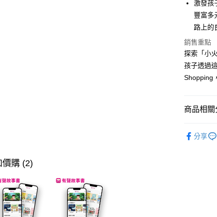
Apple Pay
激發孩
豐富多
大哥付你
路上的
相關說明
【大哥付
銷售重點
AFTEE先
1.本服務
探索「小
2.付款方
相關說明
孩子透過
流程，驗
【關於「A
ATM付款
完成交易
AFTEE
Shopp
3.實際核
便利好安
4.訂單成
１．簡單
消。如遇
２．便利
運送方式
商品相關分
無法說明
３．安心
【繳款方
付款後全家
1.分期款
分齡推薦
【「AFT
醒簡訊。
分享
每筆NT$7
１．於結帳
經典系列
2.透過簡
付」結帳
帳／街口支
付款後7-1
２．訂單
經典系列
價購 (2)
３．收到繳
每筆NT$7
【注意事
／ATM／
暢銷作者
1.本服務
※ 請注意
國內宅配/
用戶於交
絡購買商品
款買賣價
先享後付
每筆NT$7
2.基於同
※ 交易是
資料（包
是否繳費成
離島宅配