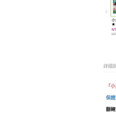
小
★
項
NT
NT
詳細
「小
保證
翻轉