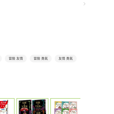
公司與您本人進行分期帳單所需資料之確認、核對及更正。
援中心」
https://netprotections.freshdesk.com/support/home
00
戶服務條款，請詳閱以下連結：
https://oppay.tw/userRule
項】
航空運送
查看運費
恩沛科技股份有限公司提供之「AFTEE先享後付」服務完成之
依本服務之必要範圍內提供個人資料，並將交易相關給付款項請
讓予恩沛科技股份有限公司。
個人資料處理事宜，請瀏覽以下網址：
ee.tw/terms/#terms3
年的使用者請事先徵得法定代理人或監護人之同意方可使用
E先享後付」，若未經同意申辦者引起之損失，本公司不負相關責
AFTEE先享後付」時，將依據個別帳號之用戶狀況，依本公司
冒險 友情
冒險 勇氣
友情 勇氣
核予不同之上限額度；若仍有額度不足之情形，本公司將視審查
用戶進行身份認證。
一人註冊多個帳號或使用他人資訊註冊。若發現惡意使用之情
科技股份有限公司將有權停止該用戶之使用額度並採取法律行