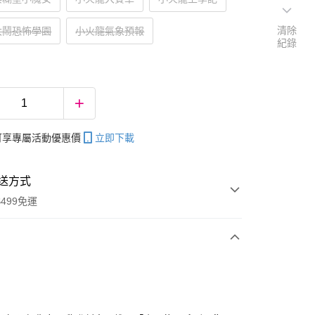
清除
大鬧恐怖學園
小火龍氣象預報
紀錄
帳可享專屬活動優惠價
立即下載
送方式
499免運
次付款