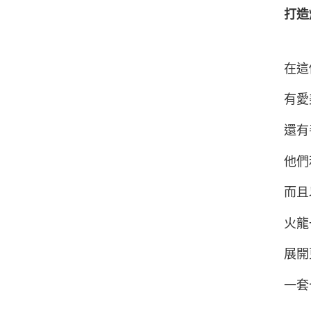
打造
在這
有愛
還有
他們
而且
火龍
展開
一套