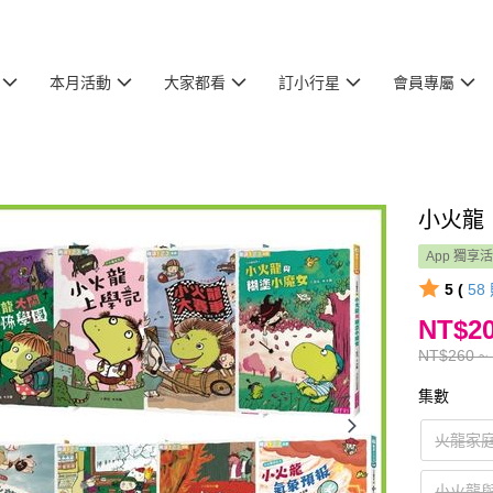
本月活動
大家都看
訂小行星
會員專屬
小火龍
App 獨享
5 (
58
NT$20
NT$260 ~
集數
火龍家
小火龍