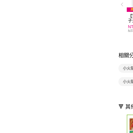
【
子
A
NT
NT
相關
小火
小火
🔻 