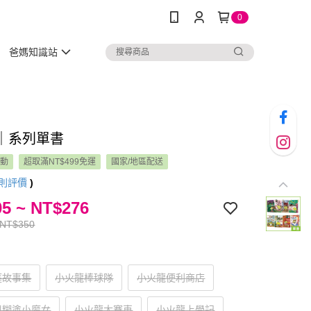
0
爸媽知識站
｜系列單書
活動
超取滿NT$499免運
國家/地區配送
則評價
)
5 ~ NT$276
 NT$350
庭故事集
小火龍棒球隊
小火龍便利商店
與糊塗小魔女
小火龍大賽車
小火龍上學記