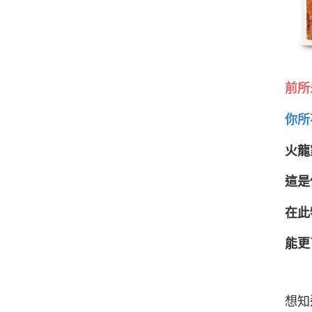
前所
你所
火龍
這是
在此
能更
想知