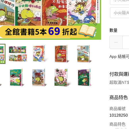
小火龍
數量
App 結
付款與運
超取滿NT$
付款方式
商品特色
信用卡一
商品編號
10128250
LINE Pay
商品特色