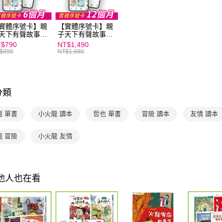
用，由本
付客戶支
每筆NT$2
3.完整用
【注意事
實體序號卡】親
【實體序號卡】親
海外包裹
１．透過由
天下有聲故事書
子天下有聲故事書
PP 6個月
APP 12個月
交易，需
$790
NT$1,490
求債權轉
$890
NT$1,680
２．關於
https://aft
３．未成
「AFTE
分類
任。
４．使用「
龍 單書
小火龍 讀本
哲也 單書
冒險 讀本
友情 讀本
即時審查
結果請求
５．嚴禁
龍 冒險
小火龍 友情
形，恩沛
動。
其他人也在看