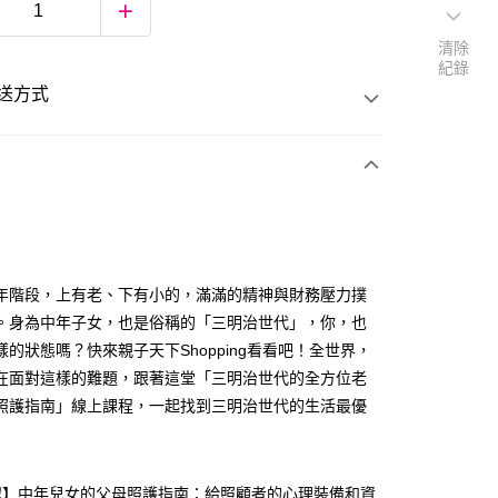
清除
紀錄
送方式
次付款
年階段，上有老、下有小的，滿滿的精神與財務壓力撲
。身為中年子女，也是俗稱的「三明治世代」，你，也
樣的狀態嗎？快來親子天下Shopping看看吧！全世界，
在面對這樣的難題，跟著這堂「三明治世代的全方位老
照護指南」線上課程，一起找到三明治世代的生活最優
程】中年兒女的父母照護指南：給照顧者的心理裝備和資