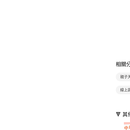
相關
親子
線上
🔻 