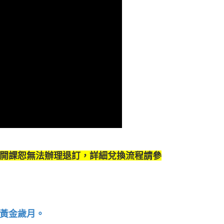
開課恕無法辦理退訂，詳細兌換流程請參
黃金歲月。