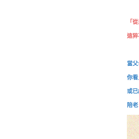
「從
這猝
當父
你看
或已
陪老