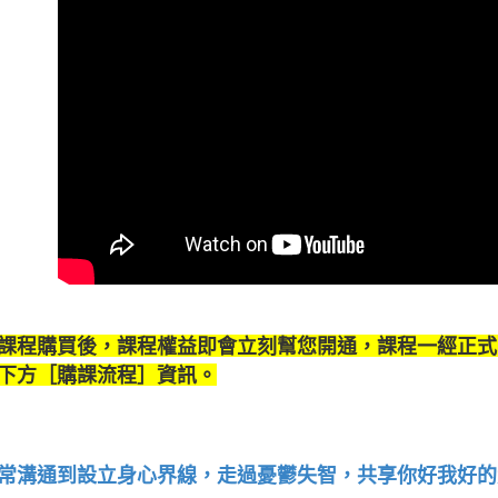
課程購買後，課程權益即會立刻幫您開通，課程一經正式
下方［購課流程］資訊。
常溝通到設立身心界線，走過憂鬱失智，共享你好我好的