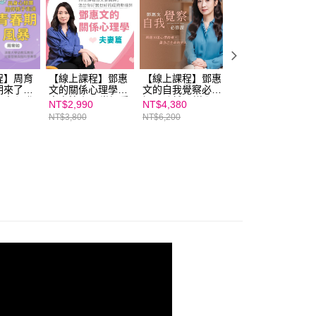
程】周育
【線上課程】鄧惠
【線上課程】鄧惠
【線上課程】胡展
期來了！
文的關係心理學：
文的自我覺察必修
誥的身心平衡調節
與身心發
夫妻篇｜10堂課看
課：跨越10道心理
課｜親子天下線上
NT$2,990
NT$4,380
NT$2,490
孩子走過
透夫妻關係，活出
困境，做自己生命
學校
NT$3,800
NT$6,200
NT$3,800
暴｜親子
你好我也好的成熟
的主人｜親子天下
學校
新境界｜親子天下
線上學校
線上學校