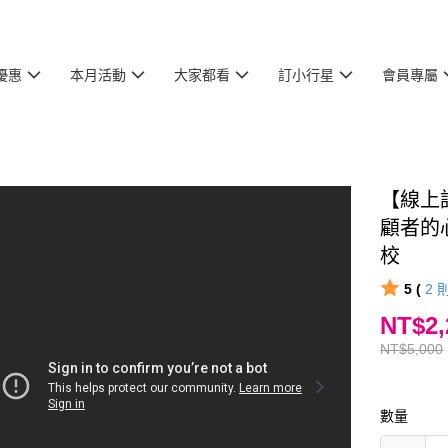
優惠
本月活動
大家都看
訂小行星
會員專屬
【線上
顧者的
校
5 (
2
NT$2,
NT$5,000
數量