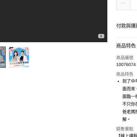
付款與運
付款方式
商品特色
信用卡一
商品編號
10076074
ATM付款
商品特色
到了中
運送方式
面而來
面臨一
數位發送
不只你
免運費
爸老媽
解。
銷售重點
【線上課