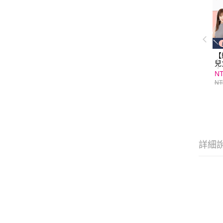
【
兒
南
NT
理
NT
｜
詳細