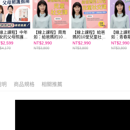
線上課程】中年
【線上課程】周育
【線上課程】給爸
【線上課
女的父母照護指
如：給爸媽的10堂
媽的10堂兒童社交
如：青春
：給照顧者的心
兒童社交課｜親子
課★SEL情緒教育
認識大腦
$2,599
NT$2,990
NT$2,990
NT$2,990
裝備和資源盤點
天下線上學校
推薦
展，陪伴
$4,170
NT$3,800
NT$3,800
NT$3,800
親子家庭嚴選館
青春期風
天下線上
說明
商品規格
相關推薦