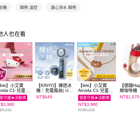
https://aft
飲機
瞬熱 溫控
濾心淨水 瞬熱
３．未成
「AFTE
任。
４．使用「
即時審查
其他人也在看
結果請求
５．嚴禁
形，恩沛
動。
ible】小艾寶
【KINYO】裸透冰
【ible】小艾寶
【德國Ha
rvida C1-兒童款
機｜充電風扇( UF-
Airvida C1-兒童款
緻咖啡機
戴式空氣清淨機
3150BU )
穿戴式空氣清淨機
NT$649
NT$1,070
氣守護★活動價
爸氣守護★活動價
Hello Kitty聯名
｜LINE FRIENDS
$3,980
NT$3,980
40cm(經典款 /
(熊大款45cm)
粉款)
$5,230
NT$5,230