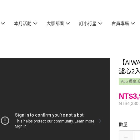
本月活動
大家都看
訂小行星
會員專屬
【AIW
濾心2入)
App 獨享
NT$3,
NT$4,380
數量