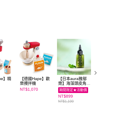
ee.tw/terms/#terms3
年的使用者請事先徵得法定代理人或監護人之同意方可使用
E先享後付」，若未經同意申辦者引起之損失，本公司不負相關責
AFTEE先享後付」時，將依據個別帳號之用戶狀況，依本公司
核予不同之上限額度；若仍有額度不足之情形，本公司將視審查
用戶進行身份認證。
一人註冊多個帳號或使用他人資訊註冊。若發現惡意使用之情
科技股份有限公司將有權停止該用戶之使用額度並採取法律行
pe】精
【德國Hape】歡
【日本aura雅鄔
【KINYO】熱壓
樂攪拌機
樂】海藻頭皮角質
明治點心機(
淨化液(65ml) 二入
SWM-2377 )
NT$1,070
NT$1,080
期間限定★活動價
組
NT$899
NT$1,100