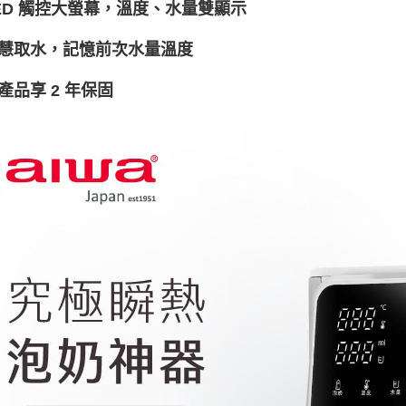
ED 觸控大螢幕，溫度、水量雙顯示
慧取水，記憶前次水量溫度
產品享 2 年保固