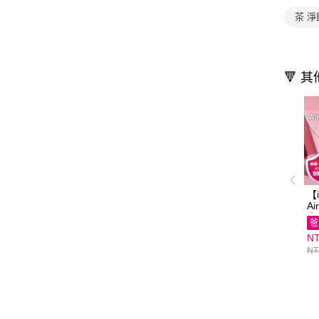
茶 淨
🔻 
【
Ai
穿
爸
｜ 
NT
款
漾
NT