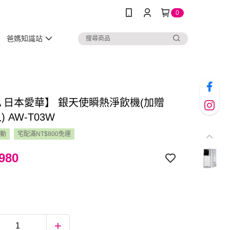
0
爸媽知識站
A 日本愛華】 銀天使瞬熱淨飲機(加贈
 AW-T03W
活動
宅配滿NT$800免運
980