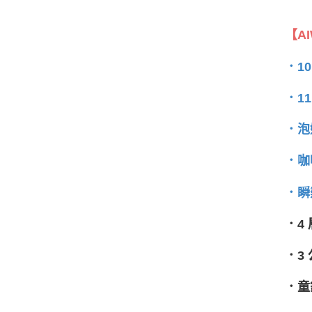
【A
．1
．1
．泡
．咖
．瞬
．4
．3
．童