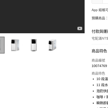
App 結
預購商品：
付款與運
宅配滿NT$
付款方式
商品特色
信用卡一
商品編號
10074769
LINE Pay
商品特色
Apple Pay
10 
11 
大哥付你
泡奶快
相關說明
【大哥付
咖啡 /
AFTEE先
1.本服務
瞬熱即
2.付款方
相關說明