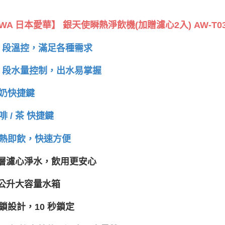
IWA 日本愛華】 銀天使瞬熱淨飲機(加贈濾心2入) AW-T0
0 段溫控，滿足各種需求
1 段水量控制，出水易掌握
奶快捷鍵
啡 / 茶 快捷鍵
熱即飲，快速方便
 層濾心淨水，飲用更安心
 公升大容量水箱
鎖設計，10 秒鎖定