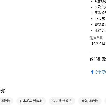
4 層
流程，驗
【關於「A
ATM付款
完成交易
3 公
AFTEE
3.實際核
便利好安
童鎖設
4.訂單成
１．簡單
LED
消。如遇
２．便利
運送方式
無法說明
３．安心
智慧取
【繳款方
國內宅配/
本產品享
1.分期款
【「AFT
醒簡訊。
每筆NT$7
１．於結帳
銷售重點
2.透過簡
付」結帳
【AIWA 
帳／街口支
離島宅配
２．訂單
３．收到繳
每筆NT$2
【注意事
／ATM／
1.本服務
※ 請注意
商品相關分
用戶於交
絡購買商品
款買賣價
先享後付
分齡推薦
2.基於同
※ 交易是
分享
資料（包
是否繳費成
用，由本
付客戶支
3.完整用
【注意事
分類
１．透過由
交易，需
求債權轉
A 淨飲機
日本愛華 淨飲機
銀天使 淨飲機
瞬熱 淨飲機
２．關於