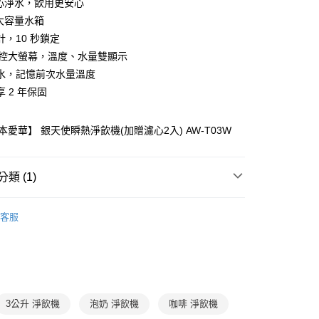
濾心淨水，飲用更安心
證手機門號後，選擇欲分期的期數、繳款截止日，確認付款後即
FTEE先享後付」】
。
升大容量水箱
先享後付是「在收到商品之後才付款」的支付方式。 讓您購物簡單
准額度、可分期數及費用金額請依後續交易確認頁面所載為準。
心！
計，10 秒鎖定
立30分鐘內，如未前往確認交易或遇審核未通過，訂單將自動取
：不需註冊會員、不需綁卡、不需儲值。
 觸控大螢幕，溫度、水量雙顯示
「轉專審核」未通過狀況，表示未達大哥付你分期系統評分，恕
：只要手機號碼，簡訊認證，即可結帳。
評估內容。
：先確認商品／服務後，再付款。
水，記憶前次水量溫度
式說明】
郵寄 (不適用離島、海外及郵局i郵箱)
 2 年保固
項不併入電信帳單，「大哥付你分期」於每月結算日後寄送繳費提
EE先享後付」結帳流程】
0，滿NT$800(含以上)免運費
方式選擇「AFTEE先享後付」後，將跳轉至「AFTEE先享後
訊連結打開帳單後，可選擇「超商條碼／台灣大直營門市／銀行轉
頁面，進行簡訊認證並確認金額後，即可完成結帳。
日本愛華】 銀天使瞬熱淨飲機(加贈濾心2入) AW-T03W
付／iPASS MONEY」等通路繳費。
（澎湖、金門、馬祖、小琉球；不適用於郵局i郵箱）
成立數日內，您將收到繳費通知簡訊。
費通知簡訊後14天內，點擊此簡訊中的連結，可透過四大超商
00
項】
網路銀行／等多元方式進行付款，方視為交易完成。
係由「台灣大哥大股份有限公司」（以下簡稱本公司）所提供，讓
：結帳手續完成當下不需立刻繳費，但若您需要取消訂單，請聯
類 (1)
易時，得透過本服務購買商品或服務，並由商店將買賣／分期付
的店家。未經商家同意取消之訂單仍視為有效，需透過AFTEE
金債權讓與本公司後，依約使用本公司帳單繳交帳款。
繳納相關費用。
家庭與生活
家庭生活
意付款使用「大哥付你分期」之契約關係目的，商店將以您的個人
否成功請以「AFTEE先享後付 」之結帳頁面顯示為準，若有關於
客服
含姓名、電話或地址）提供予台灣大哥大進項蒐集、處理及利
功／繳費後需取消欲退款等相關疑問，請聯繫「AFTEE先享後
公司與您本人進行分期帳單所需資料之確認、核對及更正。
援中心」
https://netprotections.freshdesk.com/support/home
戶服務條款，請詳閱以下連結：
https://oppay.tw/userRule
項】
恩沛科技股份有限公司提供之「AFTEE先享後付」服務完成之
依本服務之必要範圍內提供個人資料，並將交易相關給付款項請
讓予恩沛科技股份有限公司。
3公升 淨飲機
泡奶 淨飲機
咖啡 淨飲機
個人資料處理事宜，請瀏覽以下網址：