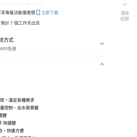
帳可享專屬活動優惠價
立即下載
清除
紀錄
預計 7 個工作天出貨
送方式
800免運
次付款
段溫控，滿足各種需求
段水量控制，出水易掌握
分期
捷鍵
你分期使用說明】
 茶 快捷鍵
享後付
由台灣大哥大提供，台灣大哥大用戶可立即使用無須另外申請。
飲，快速方便
式選擇「大哥付你分期」，訂單成立後會自動跳轉到大哥付的交易